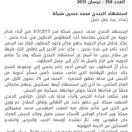
العدد 358 - نيسان 2015
استشهاد الجندي محمد حسين شبكة
إعداد: نينا عقل خليل
استشهد الجندي محمد حسين شبكة فجر 3/3/2015 في أثناء قيام
دورية من الجيش بملاحقة أحد المطلوبين الخطرين في بلدة بحنين –
عكار. فخلال قيام الدورية بدهم مكان وجود المطلوب الفار عبد الرحمن
أحمد تامر في بلدة بحنين - عكار، بادر الأخير إلى إطلاق النار عليها
من سلاح حربي، ما أسفر عن استشهاد الجندي شبكة. وقد ردّ عناصر
الدورية على النار بالمثل ما أدّى إلى مقتل المطلوب.
يذكر أنّ المطلوب عبد الرحمن أحمد تامر ينتمي إلى مجموعة الشيخ
خالد حبلص الإرهابية التي قامت بتنفيذ كمين مسلّح لدورية من
الجيش في محلة ضهور المحمرة - المنية في 24 تشرين الأول من
العام الماضي، ما أدى إلى استشهاد أربعة عسكريين بينهم ضابطان،
فضلاً عن قيامها لاحقًا بخوض مواجهة عسكرية مع الجيش.
وقد شيّعت قيادة الجيش وأبناء محلة باب الرمل- طرابلس الجندي
الشهيد شبكة، في حضور حشد من الأهالي ورفاق السلاح، ثم ووري
في الثرى في مأتم شارك فيه العقيد المهندس محمد شميطلي
ممثلاً وزير الدفاع الوطني الأستاذ سمير مقبل وقائد الجيش العماد
جان قهوجي. وقد تمّ تقليده أوسمة الحرب والجرحى والتقدير
العسكري من الدرجة البرونزية.
وبعد الصلاة التي أقيمت لراحة نفسه في مسجد طينال – باب الرمل،