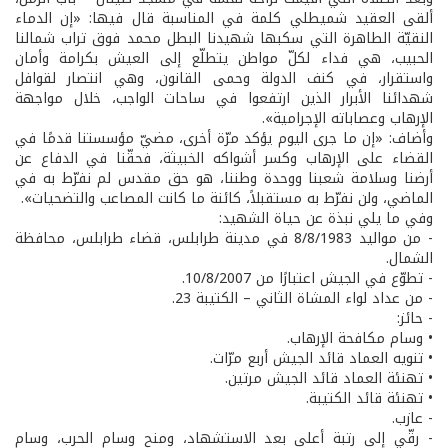
ألقى العقيد شميطلي كلمة في المناسبة قال فيها: «إن الدماء
النقيّة الطاهرة التي سكبها شهيدنا البطل محمد فوق تراب شمالنا
الحبيب، هي فداء لكلّ مواطن يتطلّع إلى العيش بكرامة وأمان
واستقرار، في كنف الدولة وحمى القانون، وهي انتصار لقوافل
شهدائنا الأبرار الذين ارتفعوا في ساحات الواجب، خلال مواجهة
الإرهاب وعصاباته الإجرامية».
وأضاف: «إن ما جرى اليوم يؤكد مرّة أخرى، مضيّ مؤسستنا قدمًا في
القضاء على الإرهاب وكسر أشواكه الخبيثة، فحقّنا في الدفاع عن
أرضنا وسلامة شعبنا ووحدة وطننا، هو حق مقدس لم نفرّط به في
الماضي، ولن نفرّط به مستقبلاً، كائنة ما كانت المصاعب والتضحيات».
وفي ما يلي نبذة عن حياة الشهيد:
- من مواليد 8/8/1983 في مدينة طرابلس، قضاء طرابلس، محافظة
الشمال.
- تطوّع في الجيش اعتبارًا من 10/8/2007.
- من عداد لواء المشاة الثاني – الكتيبة 23.
- حائز:
• وسام مكافحة الإرهاب.
• تنويه العماد قائد الجيش أربع مرّات.
• تهنئة العماد قائد الجيش مرتين.
• تهنئة قائد الكتيبة.
- عازب.
- رقّي إلى رتبة أعلى بعد الاستشهاد، ومنح وسام الحرب، وسام