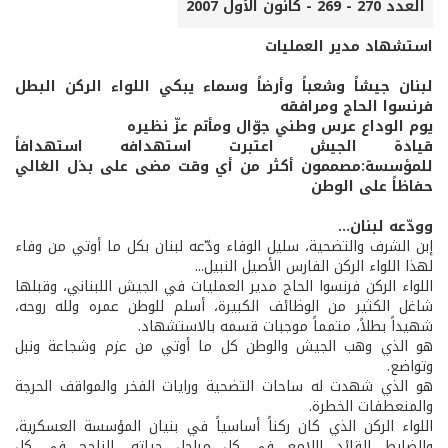
العدد 270 - 269 - كانون الأول 2007
استشهاد مدير العمليات
لبنان جيشاً وشعباً وأرضاً وسماء يبكي اللواء الركن البطل
فرنسوا الحاج ومرافقه
يوم الوداع عرس وطني جوّال ومأتم عزّ نظيره
قيادة الجيش اعتبرت استهدافه استهدافاً
للمؤسسة:مصممون أكثر من أي وقت مضى على بذل الغالي
حفاظاً على الوطن
وودّعه لبنان...
إبن الشرف والتضحية، سليل الوفاء ودّعه لبنان بكل ما أوتي من وفاء
لهذا اللواء الركن الفارس الأصيل النبيل...
اللواء الركن فرنسوا الحاج مدير العمليات في الجيش اللبناني، وقبلها
شاغل الكثير من الوظائف الكبيرة، أسلم للوطن عمره ولله روحه،
شهيداً بطلاً، متمماً موجبات قسمه بالاستشهاد.
هو الذي وهب الجيش والوطن كل ما أوتي من عزم وشجاعة ونبل
وتواضع.
هو الذي شهدت له ساحات التضحية ورايات الفخر والمواقف الحرجة
والمنعطفات الخطرة.
اللواء الركن الذي كان ركناً أساسياً في بنيان المؤسسة العسكرية،
والضابط القائد اللامع في كل مراحل حياته، الناجح في كل