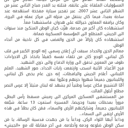
المسؤوليات الملقاة على عاتقه، قتلته يد الغدر صباح الثاني عشر من
الشهر الثاني عشر 2007، عبر تفجير سيارة مفخخة استهدفه عند
ساحة بعبدا، فيما كان ينتقل من منزله الى مركز عمله في اليرزة،
وكان يرافقه المعاون خيرالله علي هدوان، فاستشهدا معاً.
استشهاده كان أكبر من صدمة، هزّت كيان الوطن المتكئ منذ سنوات
الى الجيش، المتطلع الى المؤسسة العسكرية ضمانة.
استشهاده كان زلزالاً من الحزن والغضب في كل ناحية من أنحاء
الوطن.
معالم الحزن والحداد سبقت أي إعلان رسمي، إنه الوجع الكبير في قلب
كل لبناني، الوجع كان من تلقاء نفسه كفيلاً باتخاذ كل الاجراءات:
طوف من المعزين تدفق الى وزارة الدفاع والى ذوي الشهيد.
فرح الأعياد الآتية انسحب وارتفعت رايات الحداد، صور الشهيد، العلم
اللبناني، أعلام الجيش واليافطات، إنه حزن عام يخص كل لبناني،
واللبنانيون جميعاً شهروا حزنهم وعبّروا عنه.
أمّا التشييع فكان عرساً وطنياً لم يشهد له لبنان مثيلاً إلا عرس النصر
مطلع أيلول الفائت.
من المستشفى العسكري المركزي الى رميش مسقط رأس البطل،
مروراً بمحطات بعبدا وحريصا، المسيرة استمرت 13 ساعة. شيّعه
اللبنانيون جميعاً، وشاركتهم الأرض والسماء، فمَن كان بطلاً في هذه
الأرض ارتقى الى السماء...
وداعاً أيها اللواء الركن، وداعاً يا مَن جسّدت قدسية الرسالة، يا مَن
سكن الوطن ضلوعه ودمه وأحلامه. في آخر مقابلة لك مع «الجيش»