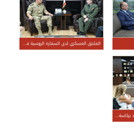
الملحق العسكري لدى السفارة الروسية في لبنان العقيد Dennis Histryy
وفد من جمعية الأهل لدعم التوحّد برئاسة السيدة غادة حايك مخول