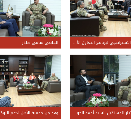
المستشار الاستراتيجي لبرنامج التعاون الأمني البريطاني المتعلق بمشروع ضبط الحدود الجنرال المتقاعد LAMB Graeme على رأس وفد مرافق، بحضور الملحق العسكري البريطاني في لبنان المقدّم Alex HILTON
القاضي سامي صادر
أمين عام تيار المستقبل السيد أحمد الحريري