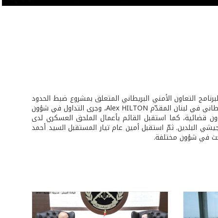
رنامج التعاون الأمني البريطاني المتعلق بمشروع ضبط الحدود
الجنرال المتقاعد LAMB Graeme على رأس وفد مرافق، بحضور الملحق العسكري البريطاني في لبنان المقدّم Alex HILTON، وجرى التداول في شؤون
ن قضائية، كما استقبل القائم بأعمال الملحق العسكري لدى
ناول البحث علاقات التعاون بين جيشي البلدين. ثمّ استقبل أمين عام تيار المستقبل السيد أحمد
لبحث في شؤون مختلفة.