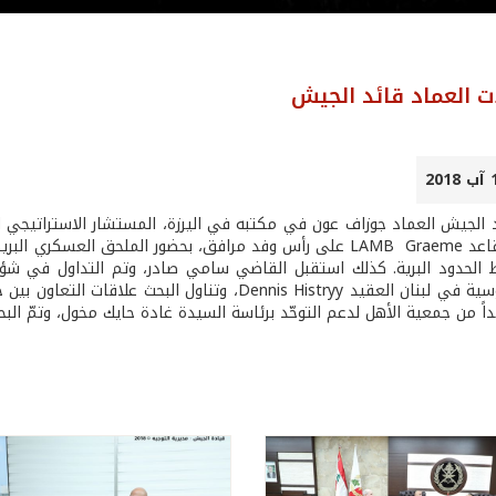
ت العماد قائد الجيش
 الجيش العماد جوزاف عون في مكتبه في اليرزة، المستشار الاستراتيجي لب
الحدود البرية. كذلك استقبل القاضي سامي صادر، وتم التداول في شؤو
السفارة الروسية في لبنان العقيد Dennis Histryy، وت
داً من جمعية الأهل لدعم التوحّد برئاسة السيدة غادة حايك مخول، وتمّ ا