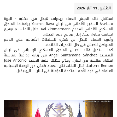
الاثنين, 11 أيار 2026
استقبل قائد الجيش العماد رودولف هيكل في مكتبه - اليرزة
مساعدة السفير الألماني في لبنان Yasmin Raya يرافقها الملحق
العسكري الألماني المقدم Kai Zimmermann. خلال اللقاء، تم توقيع
اتفاقية تعاون ضمن إطار برنامج دعم الجيش.
وأعرب العماد هيكل عن شكره للسلطات الألمانية على الدعم
المتواصل للجيش في ظل التحديات القائمة.
كما استقبل قائد الجيش الملحق العسكري الإسباني في لبنان
الـعـقــيد Angel Santamaria Sánchez في زيارة وداعية بمناسبة
انتهاء مهمته في لبنان، وقدّم خلالها خلفه العقيد Jose Antonio
Latorre Remon. خلال اللقاء، ثمّن العماد هيكل دور الوحدة الإسبانية
العاملة في قوة الأمم المتحدة المؤقتة في لبنان – اليونيفيل.