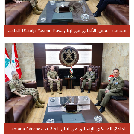
مساعدة السفير الألماني في لبنان Yasmin Raya يرافقها الملحق العسكري الألماني المقدم Kai Zimmermann
الملحق العسكري الإسباني في لبنان الـعـقــيد Angel Santamaria Sánchez والعقيد Jose Antonio Latorre Remon