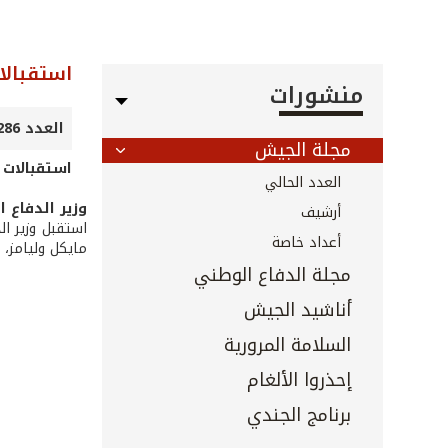
استقبالات
منشورات
العدد 286 - نيسان 2009
مجلة الجيش
استقبالات ا
العدد الحالي
وزير الدفاع 
أرشيف
استقبل وزير ال
أعداد خاصة
مايكل وليامز، و
مجلة الدفاع الوطني
أناشيد الجيش
السلامة المرورية
إحذروا الألغام
برنامج الجندي