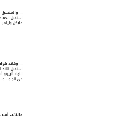
... والمنسق 
استقبل العماد
مايكل وليامز.
... وقائد قوا
استقبل قائد ا
اللواء ألبيرتو
في الجنوب وسبل
والنائب أمين