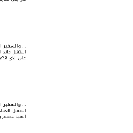
... والسفير 
استقبل قائد ا
علي الذي قدّم 
... والسفير ال
استقبل العماد
السيد غضنفر رك