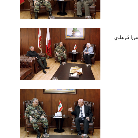
ورا كونيللي