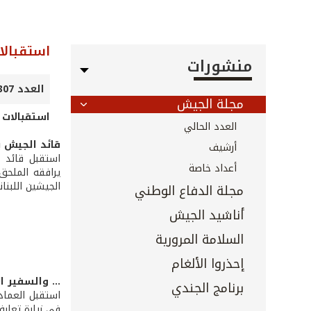
استقبالا
منشورات
العدد 307 - كانون الثاني 2011
مجلة الجيش
استقبالات 
العدد الحالي
قائد الجيش 
أرشيف
استقبل قائد 
أعداد خاصة
يرافقه الملحق 
الجيشين اللبنا
مجلة الدفاع الوطني
أناشيد الجيش
السلامة المرورية
إحذروا الألغام
... والسفير 
برنامج الجندي
استقبل العماد
في زيارة تعارف