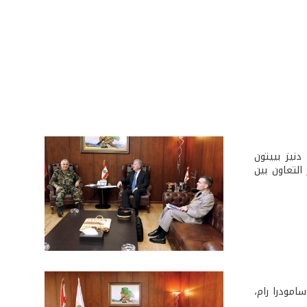
نيز بييتون
التعاون بين
امودرا رام،