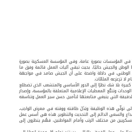
رية في المؤسسات بصورةٍ عامة، وفي المؤسسة العسكرية بصورةٍ
 الوطن والجيش حاليًا، بحيث تبقى آليات العمل قائمة وفق ما
جبها الوطني، في دلالة واضحة على أن الجيش صامد في مواجهة
لا تزعزعه الملمّات.
كبيرة بلا شك نظرًا إلى الدور الأساسي والمتشعب الذي تضطلع
لوحدات وتتبُّع المعطيات الإعلامية المتعلقة بالمؤسسة، وإصدار
ة الدقيقة التي ينبغي متابعتها لتأمين حسن سير العمل وتناسقه
 إلى تولّي هذه الوظيفة وبَذَلَ طاقته ووقته في معرض الواجب،
 والإبداع والسعي الدائم إلى التحديث والتطوير. هذه هي أسس عمل
لعسكريين من مختلف الرتب وأمام المواطنين، فهُم ينظرون إلى