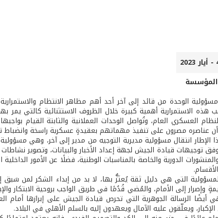
 المؤسسة
ال مسؤولية الوحدة من قائد إلى آخر أحد أهم مظاهر الانتظام والاستمرا
 هذه الاستمرارية أهمية كبيرة خلال الظروف الاستثنائية كالتي يمر بها
نظام العسكري العام، وتُواصل الوحدات العملانية والثابتة القيام بوا
أن عناصره مصرون على تنفيذ مهماتهم بعقيدةٍ عسكرية راسخة وانضباط تام 
 الإطار انتقال مسؤولية مديرية التوجيه من مدير إلى آخر، وهي مسؤولية 
وفق توجيهات قيادة الجيش لجهة إعداد الأخبار والبيانات، وتصوير نشاطات ا
لمنشورات الدورية والخاصة بالمناسبات الوطنية، فضلًا عن الأمور الداخلي
لأقسام.
مسؤولية التي هي دليل ثقة يُعتَزُّ بها، لا بد من إبداء الشكر لمن سَبق
زيمةٍ وإصرار إلى الأمام، والمُضي قُدُمًا في طريق الواجب بروحية الابتكار
هي أيضًا الرسالة الجوهرية التي تحرص قيادة الجيش على إبرازها أمام ا
لإكبار، ويعلّقون عليه الآمال ويعهدون إليه بالسلم الأهلي في البلاد.