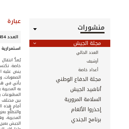
عبارة
منشورات
العدد 454 - أيار 2023
مجلة الجيش
استمرارية
العدد الحالي
يُعدُّ انتق
أرشيف
خاصة. تكتسب
أعداد خاصة
ينص عليه ال
الصعوبات، و
مجلة الدفاع الوطني
يأتي في هذا
أناشيد الجيش
به المديرية 
المطبوعات وا
السلامة المرورية
بين مختلف ا
أمام هذه ال
إحذروا الألغام
والتطلُّع بع
المديرية، و
برنامج الجندي
الجيش بعين ا