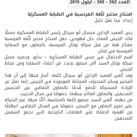
العدد 362 - 363 - أيلول 2015
افتتاح مختبر للّغة الفرنسية في الطبابة العسكريّة
إعداد: نينا عقل خليل
رعى العميد الإداري ميشال أبو سرحال رئيس الطبابة العسكرية ممثلًا
قائد الجيش العماد جان قهوجي، حفل افتتاح مختبر للّغة الفرنسية
مقدّم هبة من قبل شركة توتال الفرنسية، بالتعاون مع السفارة
الفرنسية في لبنان.
أقيم الاحتفال في مبنى الطبابة العسكرية – بدارو، وحضره ممثل
شركة توتال السيد آلان منصور، وعدد من أعضاء السفارة ومن ضباط
الجيش.
وقد ألقى العميد الإداري أبو سرحال كلمة، أشار فيها إلى أن هذا
المختبر وسائر المختبرات المماثلة الموجودة في الجيش، إنما تعبّر عن
الإرادة المشتركة للدفع قُدمًا بالتعاون الثقافي بين الجيشين
الصديقين، والتعاون القائم بينهما، خصوصًا في مجال التدريب.
من جهته، ألقى السيد منصور كلمة بالمناسبة، أكّد فيها عزم الشركة
على تعزيز التعاون مع الجيش، خصوصًا في المجال الثقافي، انطلاقًا
من أهمية الحفاظ على العلاقات التاريخية التي تجمع الشعبين
الصديقين.