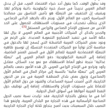
وقد يطول الوقت، كما يقول أحد خبراء الاقتصاد العرب، قبل أن يدخل
العالم العربي تدريجاً في مسار خبرة تكنولوجية ذاتية وتراكم لها.
ويضيف إنَ التخفيف من التبعيّة هو تأمين التناسق بين مصالحنا
السياسية كعرب مع العالم الأول، ويتم ذلك بالجهد الذاتي الجماعي،
الذي يتطلّب تضحيـات في مستويات الاستهلاك، للحصول على الحد
)
[5]
(
الأدنى من مستوى الإنتاج الصناعي والزراعي المستقل
.
والجدير بالذكر، أن الشركات الأجنبية في العالم العربي لا يزال لها
حصّة الأسد في تنفيذ المشاريع التنمويـة العديدة، على الرغم من
وجود بعض الشركات العربية الناشطـة التي يُسمح لها بالدخول في
منافسة أكثر توازناً مع الشركات المتعددة الجنسيّة. إن توسيع ظاهرة
التبعيّة الاقتصادية العربية للعالم الأول في السنين العشر الماضية،
إضافة إلى التبعية التكنولوجية؛ دفع العالم العربي إلى "تبعيّة
غذائية" نتيجة تطور أنماط الاستهلاك مع نمو عدد السكان، مقابـل
ركود وتراجع في الإنتاج الزراعي العربي. كل هذه الأمور دفعت بالعالم
العربي إلى "تبعيّة مالية" بالنسبة إلى مراكز المال في العالم الأول
(الصناعي)، وغرق بعض بلدان المنطقـة العربية في بحر من الديون
الخارجية، التي أصبحت أسيرة المساعدات والقيود من دول العالم الأول
للحفاظ على مستويات الإنتاج والاستهلاك، إضافة إلى توظيف دول
النفط العربية أموالها في أسواق المال الدولية.
أما في ما يتعلق بالتجارة الخارجية، فقد تزايدت نسبة نصيب الدول
الصناعية الرأسمالية في هذه التجارة مع البلدان العربية، وارتفع هذا
النصيب خلال السبعينات بحيث أصبح يتجاوز ثلاثة أرباع التجارة الخارجية