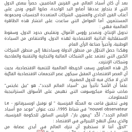
بعد أن كان أسياد العالم، في القرنين الماضيين، حصراً ببعض الدول
التي لا يتجاوز عددها أصابع اليد الواحدة، صاروا اليوم، ونحن على
أعتاب القرن الحادي والعشرين، الشركات المتعددة الجنسيات ومجموعة
المستثمرين. أما العوامل التي ساعدت على انتشار هذه الظاهرة
العالمية فهي :
تدويل الإنتاج، وتصدير رؤوس الأموال، وتقليص حدود الدول، وسقوط
الاستقلالية الذاتية الاقتصادية لهذه الدول، والانتقاص من السيادة
الوطنية، وأخيراً صناعة الرأي العام.
وهكذا حصل التحوّل من منطق الدولة وسيادتها إلى منطق الشركات
الكبرى التي تعتمد على الشبكات المالية والتجارية والتقنية والملاحية
وشبكات الإنترنت.
كل هذه العناوين رسمت الخريطة العالمية للتنمية الاقتصادية، بحيث
أن العصر الاقتصادي المقبل سيكون عصر التجمعات الاقتصادية القارّية
الذي لا مكان فيه للدول الصغيرة.
علماً أن الأشدّ تأثيراً بين "أسياد العالم الجدد"، هو "بيل غايتس"
صاحب شركة ميكروسوفت التي تهيمن على الأسواق الستراتيجية
للمعلومات.
وفي تحقيق قامت به المجلّة الفرنسية " لو نوفيل اوبسيرفاتور - Le
nouvel observateur" في شباط 1995، تحت عنوان "موعد مع أسياد
العالم الجدد"، أكّد "ريمون بار"، الرئيس السابق للحكومة الفرنسية،
والذي يمثّل النهج الليبرالي في الاقتصاد :
"الحقّ أننا لا نستطيع أن نترك العالم في أيدي عصابة من
)
[15]
(