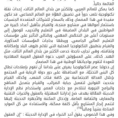
القائمة حالياً.
كما يمكن للعالم العربي، وللكثير من بلدان العالم الثالث، إحداث نقلة
تكنولوجية تلعب دوراً في تضييق الهوّة مع العالم الصناعي، قد تكون
مفيدة في هذا المضمار، وذلك بالسماح للشركات المتعددة الجنسيات
باستثمار أموالها في مشاريع منتجـة، والقيام بتأهيل أعداد كبيرة من
المواطنين في البلدان المضيفة في التعليم والتدريب، للوصول إلى
مستويات أعلى من التخصّص المهني، وبالتالي التأثير على مؤسسات
التعليم العالي الجامعي، وربطها بحاجات المؤسسات المذكورة،
والقيام بتطبيق التكنولوجيا المحلية التي تلائم ظروف البلد وإمكاناته
وثقافته، وهي تجارب ناجحة خدمت الكثير من بلدان العالم الثالث، مثل
الهند. كذلك، على المسؤولين العرب دعوة العقول العربية المهاجرة
للعودة لتقوم بواجباتها الوطنية في هذا المضمار.
إن دخولنا عصر التكنولوجيا يفرض على بلداننا أن تقوم بإصلاحات تطال
كل البنى التحتيّة، مع المحافظة على دور دولة الرعاية في المجتمع
بإحلال العدالة الاجتماعية بين كافة فئات الشعب، وكذلك القيام
بتحديث القوانين لتفعيل جباية الضرائب، والقيام بتعديل المناهج
والبرامج التربوية لتتلاءم مع حاجات العصر، واستخدام نظم الإدارة
الحديثة الفعّالة بهدف ضخ إداراتنا المهترئة بالعقول والخبرات التقنية
والمعارف والثقافة العامة، وإدخال المكننة والأجهزة الحديثة إليها
لتتمم إنجاز المشاريع بأقل كلفة ممكنة، والاستفادة من كل الموارد
(16)
المتاحة بشرياً ومالياً
.
وفي هذا الخصوص، يقول أحد الخبراء في الإدارة الحديثة : "إن العقول