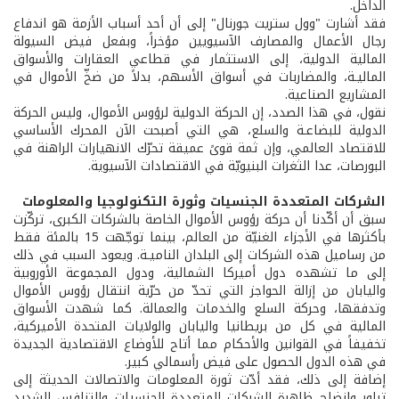
الداخل.
فقد أشارت "وول ستريت جورنال" إلى أن أحد أسباب الأزمة هو اندفاع
رجال الأعمال والمصارف الآسيويين مؤخراً، وبفعل فيض السيولة
المالية الدولية، إلى الاستثمار في قطاعي العقارات والأسواق
الماليـة، والمضاربات في أسواق الأسهم، بدلاً من ضخّ الأموال في
المشاريع الصناعية.
نقول، في هذا الصدد، إن الحركة الدولية لرؤوس الأموال، وليس الحركة
الدولية للبضاعـة والسلع، هي التي أصبحت الآن المحرك الأساسي
للاقتصاد العالمي، وإن ثمة قوىً عميقة تحرّك الانهيارات الراهنة في
البورصات، عدا الثغرات البنيويّة في الاقتصادات الآسيوية.
الشركات المتعددة الجنسيات وثورة التكنولوجيا والمعلومات
سبق أن أكّدنا أن حركة رؤوس الأموال الخاصة بالشركات الكبرى، تركّزت
بأكثرها في الأجزاء الغنيّة من العالم، بينما توجّهت 15 بالمئة فقط
من رساميل هذه الشركات إلى البلدان الناميـة. ويعود السبب في ذلك
إلى ما تشهده دول أميركا الشمالية، ودول المجموعة الأوروبية
واليابان من إزالة الحواجز التي تحدّ من حرّية انتقال رؤوس الأموال
وتدفقها، وحركة السلع والخدمات والعمالة. كما شهدت الأسواق
المالية في كل من بريطانيا واليابان والولايات المتحدة الأميركية،
تخفيفاً في القوانين والأحكام مما أتاح للأوضاع الاقتصادية الجديدة
في هذه الدول الحصول على فيض رأسمالي كبير.
إضافة إلى ذلك، فقد أدّت ثورة المعلومات والاتصالات الحديثة إلى
تبلور وإنضاج ظاهرة الشركات المتعددة الجنسيات والتنافس الشديد