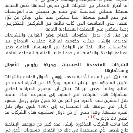
أما أضرار الاندماج بين الشركات التي تمارس أعمالها ضمن الصناعة
نفسها، فتقلص المنافسة التي تنجم عن تخفيض عدد المؤسسات
التي تنتج السلع نفسها، مما ينعكس سلباً على الزبائن من جرّاء
القضاء على المنافسة التي كانت قائمة بين الشركتين المذكورتين.
وهذا ينعكس على المصلحة الاقتصادية العامة.
من هنا، كان تدخل الحكومات للقيام بوضع القوانين والتشريعات
الجديدة، وإنشاء هيئات حكومية لمراقبة عمليات الاندماج بين
المؤسسات، وذلك للحدّ من التواطؤ بين المؤسسات العاملة ضمن
الصناعة الواحدة، والتخفيف من حدة الحالات المنافية للمصلحة العامة.
الشركات المتعددة الجنسيات وحركة رؤوس الأموال
واستثمارها
لقد تبيّن في الفترة الأخيرة ضعف رؤوس الأموال الخاصة بالشركات
الكبرى المتجهة نحو البلدان النامية، وتركُّزها في الأجزاء الغنية من
العالم. وطبقاً لبعض البيانات، يتبيّن أن المجموع المتراكـم لصافي
استثمارات هذه الشركات التي انسابت إلى مجموعـة البلاد النامية
خلال العشرين سنة الأخيرة، بلغ أكثر من 62 بليون دولار. ووصل مجموع
الأرباح التي حولتها تلك الاستثمارات إلى 139.7 بليون دولار خلال
الفترة نفسها، وهذا يعني أن كل دولار استثمرته هذه الشركات قد
)
[11]
(
أعطى 2.3 دولارات
.
كما قامت الشركات المذكورة بإنشاء عدد كبير من فروعها الإنتاجية
خارج بلادها الأم، مستفيدة في ذلك من انخفاض مستويات الأجور في