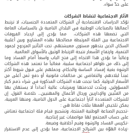
على حدّ سواء.
الآثار الاجتماعية لنشاط الشركات
تؤكد الدراسات الاقتصادية أن الشركات المتعددة الجنسيات، لا ترتبط
أعمالها بالصناعات الوطنية في البلدان النامية بل بالسياسات العامة
التي تضعها هذه الشركات، مما يؤدي إلى ازدياد الفروقات
الاجتماعية بين الفئة المرتبطة مصالحها بهذه المشاريع وبين أغلبية
السكان الذين يتدهور مستوى معيشتهم، تحت التأثير المزدوج لجمود
التنمية، وارتفاع الأسعار نتيجة الارتباط الوثيق بالأسواق العالمية.
وغالباً ما يؤدي هذا الاتجاه إلى فتح الباب واسعاً أمام الفساد وما
إلى ذلك من ظواهر اجتماعية سلبية. فغالباً ما تعتمد هذه الشركات
الرشوة بغية إفساد الساسة والحكام، وحملهم على قبول شروط أكثر
غبنـاً لبلادهم، والتغاضي عن مخالفات قانونية أو دفع ثمن أغلى من
الأسعار الدولية. كما نجحت هذه الشركات المذكورة في شراء ذمم كبار
المسؤولين، وجنّدت لخدمتها وبمرتبات عالية أعداداً لا يستهان بها
من الفنّيين والإداريين ورجال الأعمال والمهنيين... خلاصـة القول، إن
للشركات المتعددة آثاراً اجتماعيـة على الدول النامية، ومنها العربية،
يمكن تلخيص أهمها بثلاث نقاط هي :
-تحجيم الصناعة الوطنية المنتجة، وتشجيع قيام فئة اجتماعية تعتاش
على حساب المجتمع لها مواصفات غير إنتاجية.
-تكريس الفساد والرشوة وقيم أخلاقية وضيعة.
-زيادة الهوّة بين الشرائح الاجتماعية، مما يؤدي إلى عدم الاستقرار