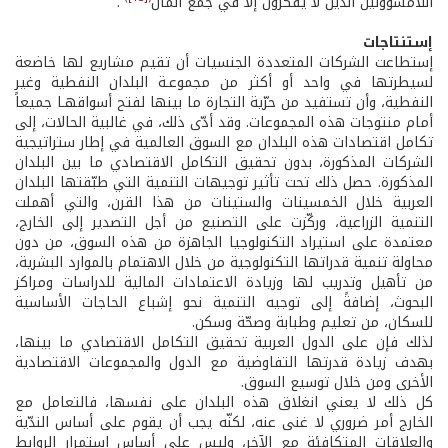
اللامسؤولين الذين لا يُفكرون إلاّ في جمع المال
.
إستنتاجات
إستطاعت الشركات المتعددة الجنسيات أن تقيم مشاريع لها خاضعة
لسيطرتها في واحد أو أكثر من مجموعـة البلدان النفطية وغير
النفطية، وأن تستفيد من حرّية التجارة ما بينها لفتح أسواقهـا جميعاً
أمام منتوجات هذه المجموعات. وقد أدّى ذلك، في غالبية الحالات، إلى
تكامل اقتصادات هذه البلدان مع السوق العالمية في إطار ستراتيجية
الشركات المذكورة، بدون تحقيق التكامل الاقتصادي ما بين البلدان
المذكورة. حصل ذلك تحت تأثير توجيهات التنمية التي طبّقتها البلدان
العربية خلال الخمسينات والستينات من هذا القرن، والتي أهملت
التنمية الزراعية، وركّزت على التصنيع من أجل التصدير إلى الخارج،
معتمدة على استيراد التكنولوجيا الجاهزة من هذه السوق، من دون
محاولة تنمية قدراتها التكنولوجية من خلال الاهتمام بالموارد البشرية،
من تأهيل وتدريب لها وزيادة الاعتمادات المالية للدراسات ومراكز
البحوث، إضافةً إلى توجيه التنمية نحو إشباع الحاجات الأساسية
للسكان، من تعليم وطبابة وصحّة وسكن.
لذلك فإن على الدول العربية تحقيق التكامل الاقتصادي ما بينها،
بهدف زيادة قدرتها التفاوضية مع الدول والمجموعات الاقتصادية
الأخرى ومن خلال توسيع السوق.
كل ذلك لا يعني انغلاق هذه البلدان على نفسها، فالتعامل مع
الخارج أمر ضروري لا غنى عنه، لكنّه يجب أن يقوم على أساس الندّية
والعلاقات المتكافئة مع الآخر، وليس على أساس استمرار الروابط