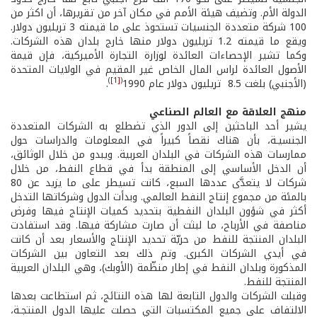
الدولة الأم. وتضيف هيئة الأمم في مكان آخر من تقريرها، أن اكثر من
100 شركة متعددة الجنسيات تستحوذ على ما قيمته 3 تريليون دولار.
ويقع ما قيمته 1.2 تريليون دولار منها خارج بلدان هذه الشركات.
وكما تشير الإحصاءات العائدة لوزارة التجارة الأميركية، فإن قيمة
الأصول العائدة لراس المال الخاص غير المقيم في الولايات المتحدة
)
[1]
(
(الأجنبي) بلغت 8.5 تريليون دولار عام 1990
.
منهج العلاقة مع العالم الصناعي
يشير أحد الباحثين إلى الدور الذي تضطلع به الشركات المتعددة
الجنسيـة، بأن هناك نقصاً كبيراً في المعلومات والدراسات حول
ممارسات هذه الشركات في البلدان العربية. ويبدو من خلال الوثائق،
أن الدخل الأساسي إلى المنطقة بدأ في قطاع النفط، من خلال
شركات لا يتعدَّى عددها السبع، كانت تسيطر على ما يزيد عن 80
بالمئة من مجموع إنتاج النفط العالمي. وبدأت الدول وشركاتها التدخل
أكثر في شؤون البلدان النفطية بتحديد كميات الإنتاج فيها وفرض
مناصفة في الأرباح، ما لبثت أن صارت مشاركة فيها. وقد استفادت
البلدان المنتجة للنفط من حريّة تحديد الإنتاج والأسعار بعد أن كانت
في أيدي الشركات الكبرى. وتم ذلك بعد التعاون بين الشركات
المذكورة وبلدان النفط في إطار منظّمة (الأوبك)، وهي البلدان العربية
المنتجة للنفط.
وقبلت الشركات والدول التابعة لها هذه النتائج، ثم استطاعت بعدها
الالتفاف على جميع المكتسبات التي حصلت عليها الدول المنتجـة،