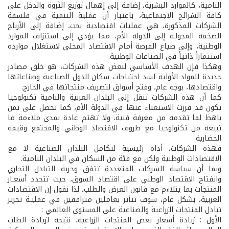
النامية، كالموارد البشرية، إضافة إلى إهمال توزيع الثروة والدخل على
كافة الشرائح الاجتماعية، باعتبار أن عملية التنمية في فلسفة
الشركات المذكورة، هي عمليات اقتصادية بحت، إضافة إلى الأرباح
الضخمة المحولـة إلى الدولة الأم، مما يؤدي إلى استنزاف الموارد
الوطنية، وإلى ضياع الفرصة أمام الاقتصاد المحلي لاستغلال موارده
استثماراً ذاتياً في الصناعات الوطنية.
وهكذا فإن الهدف الأساسي لبعض هذه الشركات، هو خلق مصادر
جديدة للمواد الأولية لسد احتياجات سكان الدول الصناعية وصناعاتها
واقتصادها، بوجه عام، وفتح أسواق لتصريف منتجاتها في الخارج.
كما أن هذه الشركات تنقل إلى البلدان العربية والنامية تكنولوجيا
تكون قد قررت الاستغناء عنها في الدولة الأم، كما تحصل على ثمن
باهظ لما تقدمه من معرفة فنية، ولا تهتم عادة بمدى ملاءمة ما
تبيعه من تكنولوجيا مع ظروف الاقتصاد الوطني والمجتمع وقيمه
الحضارية.
فهذه الشركات، أداة رئيسية لتكامل البلدان الصناعية لا مع
الاقتصادات الوطنية ولكن مع فئة من السكان في البلدان النامية.
وبما أن سياسة الشركات المتعددة تتفق وحرية التبادل التجاري
وانفتاح الاقتصاد الوطني على اقتصاد السوق، حيث تتحدد أسعـار
المنتجات بما يتلاءم مع قانون العرض والطلب، لذا نقول إن الاقتصادات
العربية، بشكل عام، سوف تتأثر بعاملين مترافقين في عمليـة تحرير
تبادل المنتجات الزراعية والصناعية على المستوى العالمي :
الأول : زيادة أسعار بعض المنتجات الزراعية، نتيجة لزيادة الطلب