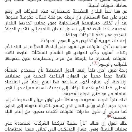
بساطة، شركات أجنبية.
من هنا تلجأ البلدان المضيفة لاستثمارات هذه الشركات إلى وضع
قيود على هذا الاستثمار، بأن تربطه بموافقة هيئات حكومية متنوعة،
بعد أن تكيّف مشاريعها الاستثمارية وفق معايير تحددها البلدان
المضيفة. هذا بالإضافة إلى تسابق البلدان النامية إلى تقديم الحوافز
لتشجيع عمل هذه الشركات، ومنها :
-إعفاءات ضريبية أو تخفيض في الرسوم الجمركية.
-سياسات تُحرِّر الشركات من القيود على أرباحها المحوَّلة إلى البلد الأم.
وهناك أسلوب جذّاب للحوافز، هو السَّماح للمنشآت التابعة لهذه
الشركات باستيراد ما يلزمها من مواد ومستلزمات بدون خضوعها
)
[7]
(
للضرائب والرسوم
.
وثمة طرق أخرى تلجأ إليها الدول المضيفـة بأن تستخدم المنشأة
التابعة حجماً معيناً من الموارد الإنتاجية المحلية في عملياتها
الإنتاجية، أي، بعبارة أخرى، مساهمة هذا الفرع إيجاباً في الاقتصاد
المحلي. كما تدفع هذه الشركات إلى توظيف نسبـة معينة من القوى
العاملة من مواطني الدولة المضيفة.
كذلك تلجأ الدولة المضيفـة، وحفاظاً على توازن ميزان المدفوعات، إلى
تحديد حجم الأرباح ورأس المال الذي يُسمح للشركة بتحويله إلى الخارج.
كما تفرض أن تكون صادرات الشركات كمّيات صغيرة من إنتاج البلد
)
[8]
(
المضيف
.
لذلك نقول إن هناك آثاراً سلبية تتركها الشركات المتعددة على
عمليات التنمية، وهي إهمال المشكلات التي تعاني منها المجتمعات