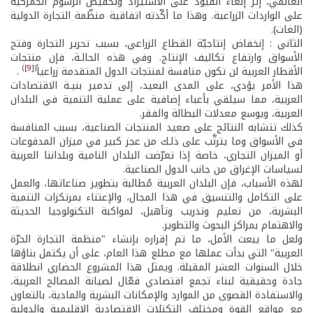
العالمي، إثر إلغاء القيود على الاستيراد وتخفيض الرسوم الجمركية
على الواردات الزراعية. وهذا ما أكّدته اتفاقية منظّمة التجارة الدولية
(الغات).
الثاني : إنخفاض إنتاجيّة القطاع الزراعي، بسبب تحرير التجارة وفتح
الأسواق وارتفاع تكاليف الإنتاج. وفي هذه الحالـة، فإن منتجات
)
[9]
(
الأقطار العربية لن تكون منافسة لمنتجات الدول المتقدمة زراعياً
.
هذا الأمر يؤدي، على المدى البعيد، إلى تدمير بنيـة الاقتصادات
العربية، مما سيلقي بأعباء إضافية على عملية التنمية في البلدان
العربية، ويوسع معدلات البطالة والفقر.
كذلك تتشابه النتائج على صعيد المنتجات الصناعية، بسبب المنافسة
في الأسواق وما يترتَّب على ذلـك من عجز كبير في ميزان المدفوعات
أو الميزان التجاري، خاصة إذا تعرّضت البلدان النامية وبلداننا العربية
لسياسات الإغراق من جانب الدول الصناعية.
لهذه الأسباب، فإن البلدان العربية مُطالبة بتطوير صناعاتها، والعمل
على التكامل والتنسيق في هذا المجال، والإعتناء بمرتكزات التنمية
البشرية، من تعليم وتدريب وتأهيل، لمواكبة التكنولوجيا الحديثة
والاهتمام بمراكز البحوث والتطوير.
ولعل ما يبعث الأمل، ما تم إقراره بإنشاء "منظمة التجارة الحرّة
العربية" التي بدأت عملها مع مطلع هذا العام، على أن يكتمل بناؤها
خلال السنوات العشر المقبلة. ويمثل هذا المشروع الحضاري انطلاقة
جادة وحقيقية لبناء تجمع اقتصادي فعّال لصيانة المصالح العربية،
والاستفادة القصوى من الموارد والإمكانات البشرية والمادية، بالتعاون
مع مواقع القوة ومختلف التكتلات الاقتصادية الإقليمية والدولية