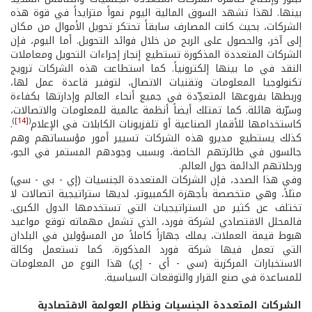
بينها. لهذا تشهد السوق المالية اليوم نمواً متزايداً في قوة هذه
الشركات، بحيث كانت المصارف سابقاً تحتكر تحويل الأموال من مكان
إلى آخر، والحصول على الربح من خلال فوائد التحويل. أما اليوم، فإن
الشركات المتعددة المذكورة تستطيع إنجاز إجراءات التحويل ومعاملات
النقد في ما بينها إلكترونياً. كما استطاعت هذه الشركات ترويج
تكنولوجيا المعلومات وتقنيات الاتصال، لتوفير قاعدة عمل لها،
وربطها بفروعها المتعدِّدة في جميع أنحاء العالم وإدارتها بكفاءة
وسرّية هائلة. كما تمتلك أيضاً أنظمة عالمية للمعلومات والاتصالات،
)
[14]
(
كاستخدامها للأقمار الصناعية أو تلفزيونات الكابلات في الإعلام
.
كذلك يستطيع مديرو هذه الشركات تسيير أمور مؤسساتهم وهم
جالسون في طائرتهم الخاصة، وبسبب وجودهم المستمر في الجو،
ورحلاتهم الدائمة حول العالم.
وفي هذا الصدد، فإن الشركات المتعددة الجنسيات (إي - بي - سي)
مثلاً، وهي متخصصة بأجهزة الكمبيوتر، لديها ستراتيجية اتصالات لا
تختلف عن كثير من الستراتيجيات التي تستخدمها الدول الكبرى.
فالمحلل الاقتصادي لشركة فورد، الذي تشمل مهماته توقع مواعيد
هبوط قيمة العملات، يملك جهازاً كاملاً من المسؤولين في البلدان
التي تعمل فيها شركة فورد المذكورة. كما تستعمل وكالة
الاستخبارات المركزية (سي - أي - إي) هذا النوع من المعلومات
للمساعدة في صنع القرار والتوقعات السياسية.
الشركات المتعددة الجنسيات ونظام العولمة الاقتصادية