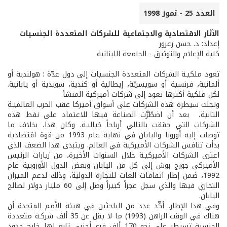
العدد 25 - تموز 1998
الآثار الاقتصادية والاجتماعية للشركات المتعددة الجنسيات
إعداد: د. حسن زعرور
كلية الإعلام والتوثيق - الجامعة اللبنانية
تعود ملكيـة الشركات المتعددة الجنسيات إلى دول عدّة : هولندية أو
ألمانية، فرنسية أو سويسريّة، إيطالية أو كندية، سويدية أو يابانية.
لكن ملكية أكثرها تعود إلى شركات أميركية المنشأ.
وتجلت سيطرة هذه الشركات على أسواق أميركا عقب الحرب العالميـة
الثانية، بعد أن اضطُرَّت الصناعة فيها للاعتماد على نفط هذه
الشركات التي حققت بالتالي أرباحاً خياليـة. وكان هذا، بخلاف ما
توصلت إليه أوروبا واليابان في نهاية عام 1993 من قوة اقتصادية
بدأت تنافس الشركات الأميركية في العالم. ويتبدى هذا الضعف الذي
اعترى الشركات الأميركيـة خلال السنوات الأخيرة، من زيارات الرئيس
الأميركي جورج بوش إلى كل من اليابان وبعض الدول الأوروبية عام
1992، ضمن إطار اتفاقات الغات للتجارة الدولية، وذلك لدعم الميزان
التجاري فيها والذي سجل عجزاً كبيراً وصل إلى 60 مليار دولار لصالح
اليابان.
وفي هذا الإطار، أكّد عدد من الباحثين في هيئة الأمم المتحدة أن
هناك في الوقت الراهن (1993) ما لا يقل عن 35 ألف شركـة متعددة
الجنسية تسيطر على نحو 170 ألف فرع أجنبي تابع لها خارج حدود