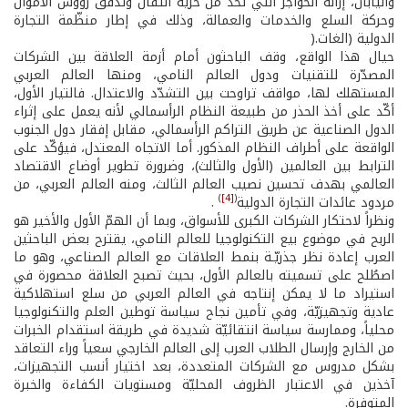
واليابان، إزالة الحواجز التي تحدّ من حرّية انتقال وتدفّق رؤوس الأموال
وحركة السلع والخدمات والعمالة، وذلك في إطار منظّمة التجارة
الدولية (الغات.(
حيال هذا الواقع، وقف الباحثون أمام أزمة العلاقة بين الشركات
المصدّرة للتقنيات ودول العالم النامي، ومنها العالم العربي
المستهلك لها، مواقف تراوحت بين التشدّد والاعتدال. فالتيار الأول،
أكّد على أخذ الحذر من طبيعة النظام الرأسمالي لأنه يعمل على إثراء
الدول الصناعية عن طريق التراكم الرأسمالي، مقابل إفقار دول الجنوب
الواقعة على أطراف النظام المذكور. أما الاتجاه المعتدل، فيؤكّد على
الترابط بين العالمين (الأول والثالث)، وضرورة تطوير أوضاع الاقتصاد
العالمي بهدف تحسين نصيب العالم الثالث، ومنه العالم العربي، من
)
[4]
(
مردود عائدات التجارة الدولية
.
ونظراً لاحتكار الشركات الكبرى للأسواق، وبما أن الهمّ الأول والأخير هو
الربح في موضوع بيع التكنولوجيا للعالم النامي، يقترح بعض الباحثين
العرب إعادة نظر جذريّـة بنمط العلاقات مع العالم الصناعي، وهو ما
اصطُلح على تسميته بالعالم الأول، بحيث تصبح العلاقة محصورة في
استيراد ما لا يمكن إنتاجه في العالم العربي من سلع استهلاكية
عادية وتجهيزيّة، وفي تأمين نجاح سياسة توطين العلم والتكنولوجيا
محلياً، وممارسة سياسة انتقائيّة شديدة في طريقة استقدام الخبرات
من الخارج وإرسال الطلاب العرب إلى العالم الخارجي سعياً وراء التعاقد
بشكل مدروس مع الشركات المتعددة، بعد اختيار أنسب التجهيزات،
آخذين في الاعتبار الظروف المحليّة ومستويات الكفاءة والخبرة
المتوفرة.