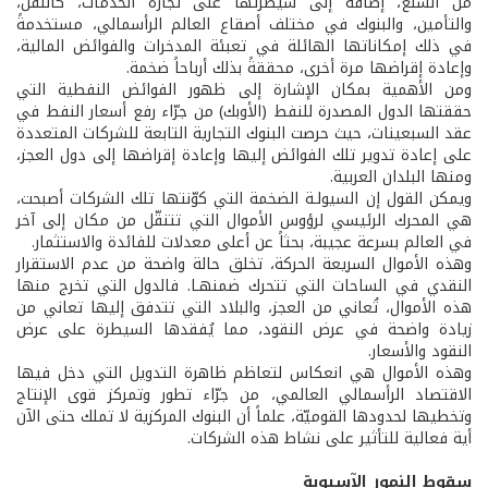
من السلع، إضافة إلى سيطرتها على تجارة الخدمات، كالنقل،
والتأمين، والبنوك في مختلف أصقاع العالم الرأسمالي، مستخدمةً
في ذلك إمكاناتها الهائلة في تعبئة المدخرات والفوائض المالية،
وإعادة إقراضها مرة أخرى، محققةً بذلك أرباحاً ضخمة.
ومن الأهمية بمكان الإشارة إلى ظهور الفوائض النفطية التي
حققتها الدول المصدرة للنفط (الأوبك) من جرّاء رفع أسعار النفط في
عقد السبعينات، حيث حرصت البنوك التجارية التابعة للشركات المتعددة
على إعادة تدوير تلك الفوائض إليها وإعادة إقراضها إلى دول العجز،
ومنها البلدان العربية.
ويمكن القول إن السيولـة الضخمة التي كوّنتها تلك الشركات أصبحت،
هي المحرك الرئيسي لرؤوس الأموال التي تتنقّل من مكان إلى آخر
في العالم بسرعة عجيبة، بحثاً عن أعلى معدلات للفائدة والاستثمار.
وهذه الأموال السريعة الحركة، تخلق حالة واضحة من عدم الاستقرار
النقدي في الساحات التي تتحرك ضمنهـا. فالدول التي تخرج منها
هذه الأموال، تُعاني من العجز، والبلاد التي تتدفق إليها تعاني من
زيادة واضحة في عرض النقود، مما يُفقدها السيطرة على عرض
النقود والأسعار.
وهذه الأموال هي انعكاس لتعاظم ظاهرة التدويل التي دخل فيها
الاقتصاد الرأسمالي العالمي، من جرّاء تطور وتمركز قوى الإنتاج
وتخطيها لحدودها القوميّة، علماً أن البنوك المركزية لا تملك حتى الآن
أية فعالية للتأثير على نشاط هذه الشركات.
سقوط النمور الآسيوية