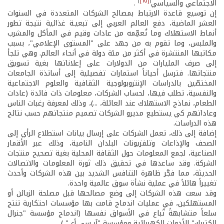
)
[10]
(
الاجتماعي والسياسي
.
إن توسيع قاعدة الارتباط بمصالح الشركات المتعددة في السنوات
العشر الماضية، دفع العالم العربي إلى تبعيـة غذائية نتيجة تطور
أنماط الاستهلاك وما تُعمِّمه من عادات وقيم في المأكل والمشرب
والملبس، وما تقوم به من جهد على "المستوى الإعلامي"، بسبب
مكاتبها المنتشرة في أكثر من مئة دولة في أنحاء العالم. وهي تلجأ
إلى صرف المليارات من الدولارات على إعلاناتها بغية تسويق
منتجاتها. فترسل أحياناً استمارات تفصيلية إلى أساتذة الجامعات
المختصّين بالدراسات الإنتروبولوجية الثقافية والعلوم الاجتماعية
والنفسية، تطلب فيها، لحساب الشركات، معلومات ذات فائدة (عادات
الطعام، نماذج الاستهلاك عند العائلة، ...)، وذلك لمعرفة رغبات الناس
وعاداتهم كي يستطيع مديرو الشركات تصميم منتجاتهم حسب نتائج
هذه الدراسات.
إضافة إلى ذلك، تعمل الشركات على إرسال بيانات استطلاع الرأي إلى
الصحف والإذاعات وتلفزيونات البلدان النامية، وذلك عبر الأقمار
الصناعية، لجمع المعلومات حول الثقافة المحلية بغية تصحيح منتجات
الشركة. وقد ساعدها في تحقيق ذلك ثورة المعلومات والاتصالات
الحديثة، مما فجَّر ظاهرة التنافس الشديد بين هذه الشركات وأحدث
تغييراً هائلاً في عملية نشأة سوق عالمية واحدة.
وقد سعت هذه الشركات إلى وضع مصالحها قبل مصلحة الزبائن أو
المستهلكين، في عمليات اندماج قامت بها مؤسسات احتكارية تنتج
سلعاً متشابهةً تُباع في الأسواق نفسها (اندماج مؤسسة "جنرال
إلكتريك" للأدوات الكهربائية ومؤسسة "آر سي أي" ).