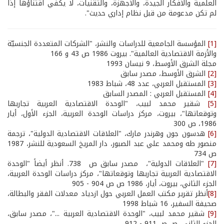
العلمية والأفكار الجيدة، والأجهزة، والتقنيات، لا يكفي اقتناؤها إذا
لم تكن مدعومة من قبل نظام إداري حديث".
[1]
المؤسسة الجامعية للدراسات والنشر، "الشركات المتعددة الجنسيّة
والأزمة الاقتصادية العالمية". بيروت 1986 ص 43 و 166
مجلة الشرق الأوسط، 9 نيسان 1993
[2]
الشرق الأوسط، مصدر سابق
[3]
المستقبل العربي، عدد 48، شباط 1983
[4]
المستقبل العربي : المصدر السابق
[5]
شقير محمد لبيب، "الوحدة الاقتصادية العربية تجاربها
وتوقعاتها"، بيروت، مركز دراسات الوحدة العربية، الجزء الأول، أيار
1986، ص 300
[6]
هدسون جون وهرندر مارك، "العلاقات الاقتصادية الدولية"، ترجمة
منصور طه ومحمد علي عبد الصبور، دار المريخ السعودية للنشر، 1987
ص 734
[7]
"العلاقات الدولية"، مصدر سابق ص 738. أنظر أيضاً "الوحدة
الاقتصادية العربية تجاربها وتوقعاتها"، مركز دراسات الوحدة العربية،
الجزء الثاني، بيروت، أيار، 1986 ص ص 904 - 905
[8]
أنظر تقرير مكتب العمل العربي حول ازدياد معدلات الفقر والبطالة،
صحيفة السفير، 16 شباط 1998
[9]
شقير محمد لبيب، "الوحدة الاقتصادية العربية ..."، مصدر سابق،
الجزء الثاني، ص ص 911 - 912