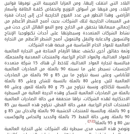
البلاد التي انتقلت إليها، ومن المزايا الضريبية التي توفرها قوانين
البلاد، ومن قربها من أسواق التوزيع وانخفاض كلفـة الطاقة وأسعار
الأراضي. وهذا التطور في عدد الفروع الخارجية أدى إلى إحداث قفزة
في المبيعات الخارجية لتلك الشركات، بحيث أصبح الشطر الأعظم من
إجمالي مبيعاتها يتحقق في الخارج. ومع النمو الهائل الذي حدث في
نشاط الشركات المتعددة وسيطرتها على أحداث تكنولوجيا الإنتاج
والتسويق والدعاية والنقل والتمويل، أصبح الشطر الأعظم من التجارة
العالمية للمواد الخام الأساسية في قبضة هذه الشركات.
وثمة حقائق أخرى تكشف عنها الأرقام المتاحة في التجارة العالمية
للمواد الغذائية، والمواد الخام الزراعية، والمنتجات المعدنية والمنجميّة.
فبالنسبة لتجارة المواد الغذائية، يُلاحَظ أن هناك 15 شركة متعددة
الجنسيات تسيطر على ما نسبته 90 بالمئة من الصادرات العالمية
للأناناس، وعلى نسبة تتراوح ما بين 85 و 90 بالمئة من الصادرات
العالمية للبن، وعلى 80 بالمئة بالنسبة للشاي وعلى 85 بالمئة
بالنسبة للكاكاو، ونسبة تتراوح بين 75 و 80 بالمئة للموز، وعلى 60
بالمئة من الصادرات العالمية للسكر. وهذه الدرجة العالية من السيطرة
الاحتكارية لهذه الشركات، نراها متحققة في حالة الصادرات العالمية
للمنتجات الخام الزراعية. ففي حالة القطن، تتراوح هذه النسبة بين 85
و 90 بالمئة. وبالنسبة للمنتجات الخشبية 90 بالمئة والدخان بين 85 و
90 بالمئة. وفي حالة النفط 75 بالمئة والحديد والنحاس والبوكسيت
)
[12]
(
بين 80 و 95 بالمئة
.
وتوضح هذه النسب مدى سيطرة تلك الشركات على التجارة العالمية