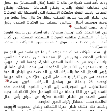
وذلك بأخذ نسبة كبيرة من عائدات النفط (خلال السبعينات) عبر العمل
في قطاعات البنوك والمال، وقطاع الصناعات التحويليّة، وقطاع
السياحة. ولعبت البنوك وشركات الاستثمار التي أسّستها تلك الشركات
في البلدان العربيـة وخاصة النفطية منها، ولا تزال، دوراً مهماً في
توجيه وتوظيف أموال الفوائض النفطية نحو الولايات المتحدة ودول
)
[2]
(
أوروبا الغربية الصناعية
.
في هذا الصدد، كتب "ريمون فيرنون"، وهو أستاذ في جامعة هارفرد
وأحد أبرز المهتمّين بظاهرة الشركات المتعددة الجنسيّة، في كتاب
أصدره عام 1977 تحت عنوان "عاصفة فوق الشركات المتعددة
الجنسيّات" :
"إن هذه الشركات قد أصبحت تجسّد كل ما هو فاسد في المجتمع
الصناعي الحديث...، وهي في ظل هيمنتها على الاقتصاد العالمي،
نراها لا ترحم في حساباتها الشعوب النامية، ومنها العالم العربي،
وسوف تستمر في التأثير على الحكومات في هذه البلدان. علماً أن
رؤوس الأموال الخاصة بالشركات الكبرى المتجهـة نحو البلدان النامية
ضعيفة، في حين تتركز وتنصب على الدول الغنيّة من العالم. فبينما
)
[3]
(
توجهت 25 بالمئـة من رساميل الشركات الكبرى بهدف
الاستثمارات، في السبعينات، إلى البلدان النامية، إنخفضت هذه
النسبة إلى دون الـ15 بالمئة من تلك الرساميل خلال الثمانينات، بحيث
أمسى العديد من البلدان النامية معزولاً عن أسواق رأس المال
العالمية بسبب المشاكل وتزايد الديون الخارجية.
وبخلاف ذلك، تشهد بلدان أميركا الشمالية وبلدان المجموعة الأوروبية