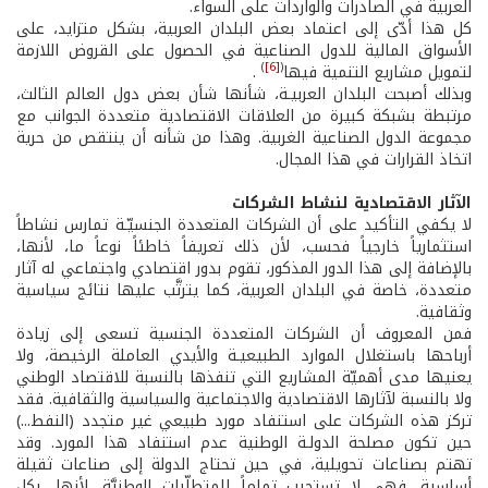
العربية في الصادرات والواردات على السواء.
كل هذا أدّى إلى اعتماد بعض البلدان العربية، بشكل متزايد، على
الأسواق المالية للدول الصناعية في الحصول على القروض اللازمة
)
[6]
(
لتمويل مشاريع التنمية فيها
.
وبذلك أصبحت البلدان العربيـة، شأنها شأن بعض دول العالم الثالث،
مرتبطة بشبكة كبيرة من العلاقات الاقتصادية متعددة الجوانب مع
مجموعة الدول الصناعية الغربية. وهذا من شأنه أن ينتقص من حرية
اتخاذ القرارات في هذا المجال.
الآثار الاقتصادية لنشاط الشركات
لا يكفي التأكيد على أن الشركات المتعددة الجنسيّـة تمارس نشاطاً
استثمارياً خارجياً فحسب، لأن ذلك تعريفاً خاطئاً نوعاً ما، لأنها،
بالإضافة إلى هذا الدور المذكور، تقوم بدور اقتصادي واجتماعي له آثار
متعددة، خاصة في البلدان العربية، كما يترتَّب عليها نتائج سياسية
وثقافية.
فمن المعروف أن الشركات المتعددة الجنسية تسعى إلى زيادة
أرباحها باستغلال الموارد الطبيعيـة والأيدي العاملة الرخيصة، ولا
يعنيها مدى أهميّة المشاريع التي تنفذها بالنسبة للاقتصاد الوطني
ولا بالنسبة لآثارها الاقتصادية والاجتماعية والسياسية والثقافية. فقد
تركز هذه الشركات على استنفاد مورد طبيعي غير متجدد (النفط...)
حين تكون مصلحة الدولـة الوطنية عدم استنفاد هذا المورد. وقد
تهتم بصناعات تحويلية، في حين تحتاج الدولة إلى صناعات ثقيلة
أساسية. فهي لا تستجيب تماماً للمتطلِّبات الوطنيَّة، لأنها، بكل