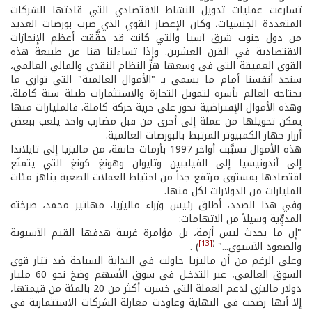
تسارعت عمليات تدويل النشاط الاقتصادي التي قادتها الشركات
المتعددة الجنسيات، وكان الإعصار القوي الذي ضرب بورصات العديد
من دول جنوب شرق آسيا والتي كانت قد حقَّقت أعظم الإنجازات
الاقتصادية في القرن العشرين. وإذا تساءلنا هنا عن طبيعة هذه
القوى العميقة التي في وسعها هزّ النظام النقدي والمالي العالمي،
سنجد أنفسنا أمام ما يسمى بـ "الأموال العالمية" التي توازي ما
يحتاجه العالم بأسره لتمويل التجارة والاستثمارات طيلة سنة كاملة.
وهذه الأموال الإفتراضية تحوز على حرية حركة كاملة. فالمليارات منها
يمكن تحويلها من عملة إلى أخرى من قبل مضارب واحد يلعب ببعض
أزرار جهاز الكمبيوتر المرتبط بالبورصات العالمية.
هذه الأموال تسبَّبت أواخر 1997 بأزمات خانقة، من ماليزيا إلى تايلاندا
إلى أندونيسيا إلى الفيليبين وتايوان وهونغ كونغ التي يتمتَع
اقتصادها بمستوى مرتفع جداً من احتياط العملات الصعبة يناهز مئات
المليارات من الدولارات لكل منها.
وفي هذا الصدد، أطلق رئيس وزراء ماليزيا، مهاتير محمد، صرخته
المدوِّية وسيلاً من الاتهامات:
"إن ما يحدث ليس أزمة، بل مؤامرة غربية هدفها القيم الآسيوية
[13]
(
والصعود الآسيوي..."
) .
وعلى الرغم من أن ماليزيا حاولت في البداية السباحة ضد تيَار قوى
السوق العالمي، عبر التدخـل في سوق الأسهم وضخ نحو 60 مليار
دولار ماليزي لدعم العملة التي خسرت أكثر من 20 بالمئة من قيمتها،
إلا أنها رضخت في النهاية وعاودت مغازلة الشركات الاستثمارية في