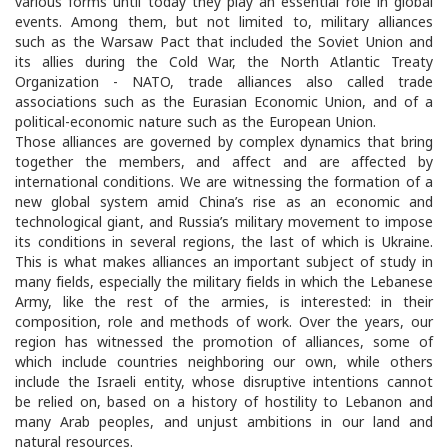
various forms until today they play an essential role in global
events. Among them, but not limited to, military alliances
such as the Warsaw Pact that included the Soviet Union and
its allies during the Cold War, the North Atlantic Treaty
Organization - NATO, trade alliances also called trade
associations such as the Eurasian Economic Union, and of a
political-economic nature such as the European Union.
Those alliances are governed by complex dynamics that bring
together the members, and affect and are affected by
international conditions. We are witnessing the formation of a
new global system amid China’s rise as an economic and
technological giant, and Russia’s military movement to impose
its conditions in several regions, the last of which is Ukraine.
This is what makes alliances an important subject of study in
many fields, especially the military fields in which the Lebanese
Army, like the rest of the armies, is interested: in their
composition, role and methods of work. Over the years, our
region has witnessed the promotion of alliances, some of
which include countries neighboring our own, while others
include the Israeli entity, whose disruptive intentions cannot
be relied on, based on a history of hostility to Lebanon and
many Arab peoples, and unjust ambitions in our land and
natural resources.