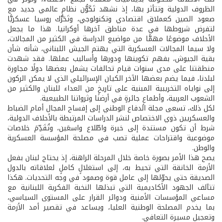
الظروف الدولية وتتأثر بها، إذ نشهد تَكَوُّن نظام عالمي جديد مع
صعود الصين كعملاق اقتصادي وتكنولوجي، وتَحَرُّك روسيا عسكريًّا
لتفرض شروطها في عدة مناطق آخرها أوكرانيا. هذا ما يجعل
الأحلاف موضوعًا مهمًّا من مواضيع الدراسة في الكثير من المجالات،
ولا سيما المجالات العسكرية التي يهتم الجيش اللبناني، شأنه شأن
بقية الجيوش، بفهم تكوينها ودورها وأساليب عملها. فقد شهدت
منطقتنا على مدى سنوات قيام تحالفات يشمل بعضها دولًا مجاورة
لبلدنا، فيما يضم بعضها الآخر الكيان الإسرائيلي الذي لا يمكن الركون
إلى نواياه التخريبية المبنية على تاريخٍ من العداء للبنان والكثير من
الشعوب العربية، وأطماعٍ جائرةٍ في أرضنا وثرواتنا الطبيعية.
لكل ذلك، تسعى مجلة الدفاع الوطني إلى إفساح المجال أمام الضباط
والعسكريين ذوي الاختصاص لنشر الدراسات المرتبطة بالأحلاف الدولية،
شرط أن تكون مستندة إلى خبرة واطّلاع واسعَين، وتُقَدِّمَ خلاصات
موضوعية واقتراحات عملية تصب في مصلحة المؤسسة العسكرية
والوطن.
يصح هذا الأمر بصورة خاصة خلال المرحلة الراهنة، إذ يحتاج لبنان بفعل
الأزمة الخانقة التي تحيط به، إلى استغلالٍ كاملٍ لعلاقاته بالدول
الصديقة حتى يحوّلها إلى عامل قوة وصمود في وجه التحديات. هكذا
تتآلف الجهود الأكاديمية التي تبذلها النخبة الفكرية اللبنانية مع
مساعي المؤسسات الأمنية ودوائر القرار على المستوى السياسي،
بما يخدم المصلحة الوطنية العليا، ويساعد في تقصير أمد الأزمة
وتعجيل مسيرة التعافي.