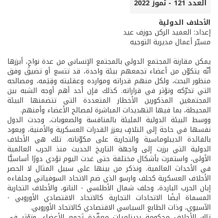
العدد 121 - تموز 2022
الأحلاف الدولية
إعداد: العميد الركن جوزف عيد
مسيّر أعمال مديرية التوجيه
يمكن مقارنة المجتمع الدولي بالمجتمع الإنساني من عدة نواحٍ، أبرزها
أنّه يتكوّن من أعضاء تجمعهم بيئة واحدة، قد تتسع أو تضيق وفق
منظور البحث، ولكل منهم قدراته وموارده وعقليته وقِيَمه، ومصالحه
التي تحرّكه وتؤثر في قراراته. كذلك فإن أحد أهم أوجه الشبه بين
المجتمعَين المذكورين الأخطار المتعددة التي تتضمنها البيئة
المحيطة، بما فيها التهديدات المباشرة لمصالح الأعضاء وأمنهم.
ووسط البيئة الدولية المليئة بالمنافسة والصعوبات، وجدت الدول
نفسها في حاجة إلى ائتلافٍ يعزز القدرات العسكرية والأمنية، ويعود
بالفائدة الديبلوماسية والتجارية على مكوّناته. تلك هي الأحلاف
الدولية التي برزت إلى واجهة التاريخ الحديث منذ الحرب العالمية
الأولى، واستمرت بأشكال مختلفة حتى غدت اليوم تؤدي دورًا أساسيًّا
في الأحداث العالمية. ونذكر من بينها على سبيل المثال لا الحصر
الأحلاف العسكرية كحلف وارسو الذي ضم الاتحاد السوفياتي وحلفاءه
إبان الحرب الباردة، وحلف شمال الأطلسي - الناتو، والأحلاف التجارية
المسماة أيضًا الاتحادات التجارية كالاتحاد الاقتصادي الأوروبي -
الآسيوي، وذات الطابع السياسي الاقتصادي كالاتحاد الأوروبي.
تلك الأحلاف محكومة بديناميات معقّدة تَجمع الأعضاء، وتؤثر في