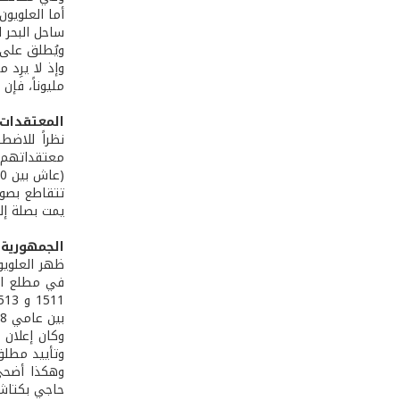
أما العلويو
ساحل البحر 
ويُطلق على ا
مليوناً، فإن الرقم الأقرب إلى الدق
المعتقدات ا
نظراً للاضط
معتقداتهم ا
تتقاطع بصور
يمت بصلة إلى
الجمهورية 
ظهر العلويون
في مطلع الق
بين عامي 1918 و 1923 والتي انتهت إلى رسم حدود تركيا كما هي عليها اليوم وإعلانها جمهورية.
وكان إعلان 
وتأييد مطلق
وهكذا أضحى 
حاجي بكتاش 