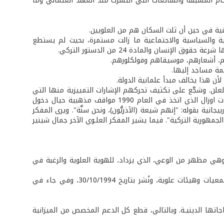
كام المسبقة والشائعات التي انتشرت منذ العهد العثماني وما
نية في حين أن ثلث السكان هم من العلويين.
ة والسياسية والاجتماعية ما زالت مستمرة، بحيث لم يستطع
نسان والمادة 24 من الدستور التركي.
دهم، أشعارهم، موسيقاهم وفولكلورهم.
ئمة مساجد إليها.
أن هذا يخالف مبدأ علمانية الدولة.
لعلن. وشجَّع على تكثيف تحركهم الإشارات التمييزية منها التي
كانت تصدر أحياناً من كبار مسؤولي الدولـة، ومن بينهم رئيس الجمهورية الراحل طورغوت اوزال الذي اتخذ في العام 1990 مواقف مذهبية حيال دخول
جانية بقوله: "إنهم شيعة (الآذريُّون)، ونحن سنَّة". ويرى المفكر
لجمهورية التركية". فيما يشير المفكر العلـوي الآخر جمال شينير
، وهي مظهر من الوعي، الذي يزداد، للهوية العلوية والرغبة في
وقد بُرِّرت المطالب العلوية بصورة واضحة ومحددة في بيان مشترك أصدرته مجموعة جمعيات وهيئات علوية، ونُشر بتاريخ 30/10/1994، وفي جاء في
ا الدينيـة. وبالتالي، قطع كل الدعم المخصص من الميزانية