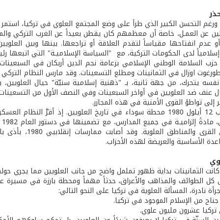
حذر
ورغم التحسن الكبير الذي طرأ على وضع المجتمع العلوي في تركيا، استمر
لين عن العمـل، خاصة أن معظمهم كان يقطن بعيداً عن الغرب التركي والمد
أو عدم انفتاحها مقياساً لتقدم العلاقة أو تراجعها. بينها وبين العلوي
إسلامياً لدى الحكومات التركية، مع "السياسة الإسلاميـة" التي اتبعها 
زب السلامة الوطني الإسلامي بزعامة نجم الدين أربكان في السبعينا
ورغوت اوزال في الثمانينات ومطلع التسعينات. وقد مارس النظام التركي عموم
نفسه يتحرك، من جهة ثانية، بـ "ذهنية إسلامية سنيّة" حيال العلويين، ب
 عنف ضد العلويين في أواخر السبعينات وفي النصف الأول من التسعينات، 
 إلى تواطؤ القوى الأمنية في هذه المجازر.
ويُعتبر انقلاب 12 أيلول 1980 محطة سوداء في تاريخ العلويين. إذ أقرَّ
تد
الجوامع في القرى 
عدة الأساسية والعريضة لهذه الأحزاب.
وي
 كانت الثمانينات بداية ظهور تململ واضح من جانب العلويين مما يجري حوله
رأة نادرة، المسألة العلوية في تركيا على النحو التالي:
 جناح من الإسلام الموجود في تركيا.
ركيا عشرون مليون علوي.