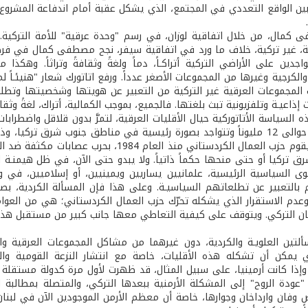
بين الواقع التعددي في المجتمع، الذي يشكل عقبة أمام اندفاعة المشرو
كمال، من خلال اتفاقية لوزان، في رسم "وحدة عرقية" للأمة التركية. وا
ة، غير تركية، خلاف ما ورد في اتفاقية سيفر، نجح مصطفى كمال في فر
واجدين على الأراضي التركية أتراكـاً، دماً ولغةً وثقافةً وتراثاً. وهكذا
لكرجية وغيرها من المجموعات الأصغر عدداً. ورفع اتاتورك شعار "هنيئـاً لم
مت المجموعات العرقية غير التركية من التعبير عن هويتها وشخصيتها وتط
ذاعيـة وتلفزيونية تبث بلغتها. فالجميع، بموجب الكمالية، أتراك، لغةً وثقافةً
 السياسة الأتاتوركية حيال الأقليات العرقية، لتمرَّ بدون قلاقل واضطرابات ج
اليوم، حيث يقوم حزب العمال الكردستاني منذ
 تركيا أو حتى منحها حكماً ذاتياً. ولا يبدو حتى الآن، في ظل هيمنـة 
قوى السياسية الرئيسية، علمانيين يساريين ويمينيين، أو إسلاميين، في و
بالتعبير عن تطلعاتهم السياسيـة. وعلى هذا فإن المسألة الكردية، بص
وعدم الاستقرار الذي يشكله تحرّك حزب العمال الكردستاني؛ هي من العوام
ان التركي. ويتوقف على كيفية التعاطي معها جانب كبير من مستقبل هذا 
سألتين العلويـة والكردية، دون غيرهما من مشاكل المجموعات العرقية وال
ي يمكن أن تشكله هذه الأقليات، خاصة مع انتشار النزعة القومية والح
"عودة الروح" إلى المشكلة الأرمنية ببعدها التركي، والمتصلة بمطالبة ا
وفان وارداخان وجوارها، خاصة أن معظم الأرمن الموجودين الآن في لبنان 