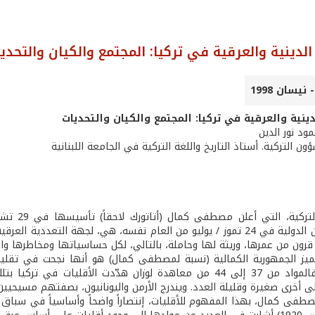
الدينية والعرقية في تركيا: المجتمع والكيان والتحدي
دينية والعرقية في تركيا: المجتمع والكيان والتحديات
مود نور الدين
ون التركية. أستاذ التاريخ واللغة التركية في الجامعة اللبنانية
اتفاقية لوزان الدولية في 24 تموز / يوليو من العام نفسه، هي، لجهة التع
قرون من عمرها، وريثة لها وحاملة، بالتالي، لكل حساسياتها ومخاطرها واح
ميز الجمهورية الكمالية (نسبة لمصطفى كمال) هو أنها نجحت في تقليص ا
وماهيتها. فالمواد من 37 إلى 44 من معاهدة لوزان هدّدت الأق
ى أخرى صغيرة وقليلة العدد. ويندرج الأرمن واليونانيون، بصفتهم مسيحيين