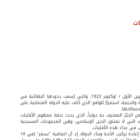
ات
الجمهورية التركية، التي أعلن مصطفى كمال (أتاتورك لاحقاً) تأسيسها في 29 تشرين الأول / اوكتوبر 1923، والتي رُسمت حدودها النهائية في
ددية العرقية والدينية، استمرارٌ للواقع الذي كانت عليه الدولة العثمانية على
تمالاتها.
لحيّز المعترف بـه دولياً، الذي يحدد بدقة مفهوم الأقليات
ليات في تركيا بتلك التي لا تعتنق الدين الإسلامي، وهي المجموعات المسيحية
، في عداد هذه الأقليات.
لقد حقق مصطفى كمال، بهذا المفهوم للأقليات، إنتصاراً واضحاً وأساسياً في سباق إعادة تركيب الأمـة وبناء الدولة، إذ أن اتفاقية "سيفر" (في 10