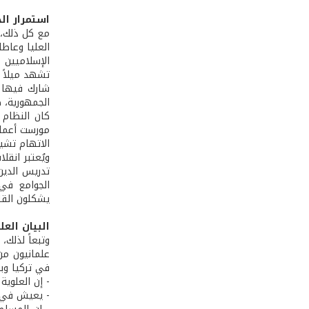
استمرار ال
مع كل ذلك، 
العليا وعاط
الإسلاميين 
تشهد ميلاً 
شارك فيها ح
الجمهورية، ط
كان النظام 
مورست أعمال
الاتهام تشير
يشكلون القا
البيان العل
وتبعاً لذلك،
في تركيا وبج
- إن العلوية
- يعيش في ت