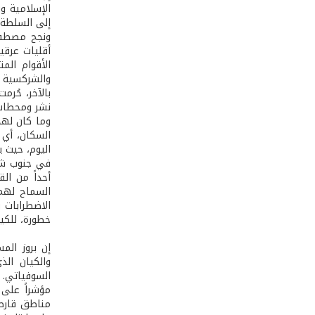
الإسلامية و
إلى السلطة.
ونجح مصطفى 
أقليات عرقي
الأقوام المت
والشركسية وا
بالآخر، حُر
نشر ومحطات إ
وما كان لهذه
في جنوب شرق
أحداً من ال
السماح لهم 
الاضطرابات 
خطورة، للكي
إن بروز الم
والكيان الذ
مؤشراً على 
مناطق قارص 