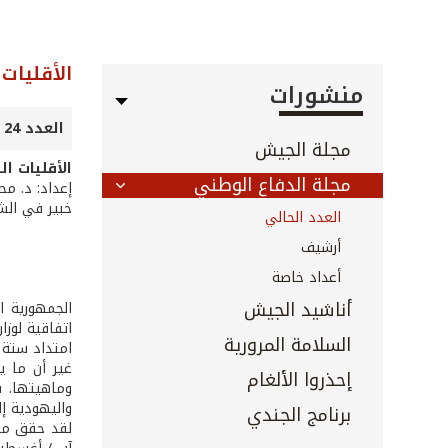
الأقليات 
منشورات
العدد 24 - نيسان 1998
مجلة الجيش
الأقليات ال
مجلة الدفاع الوطني
إعداد: د. مح
خبير في الشؤ
العدد الحالي
أرشيف
أعداد خاصة
أناشيد الجيش
السلامة المرورية
امتداد ستة 
غير أن ما ي
إحذروا الألغام
واليهودية إل
برنامج الجندي