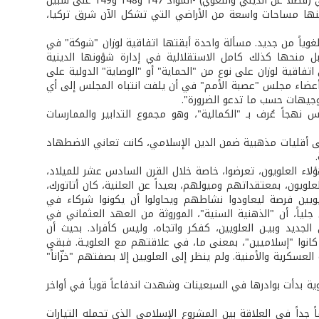
آب / أغسطس 1920) أشارت في العديد من موادها إلى وجود أقليات على أساس عرقي (فضلاً عن الديني واللغوي) -المواد 147 و148 و149 على سبيل
 منها مساحات واسعة من الأراضي التي تشكل الآن شرق تركيا،
ولغوياً من جديد. مسألة واحدة أبقتها اتفاقية لوزان "شوكة" في
ل منحها كذلك كامل الاستقلالية في إدارة شؤونها الدينية
ية واللغوية والأحوال الشخصية وتشييد معابدها. عدا ذلك، نصت المادة 44 من اتفاقية لوزان على نوع من "الحماية" أو "الوصاية" الدولية على
أعضاء مجلس "عصبة الأمم" في أن يلفت انتباه المجلس إلى أي
وجيهات حسب ما تدعو الضرورة".
هجاً عُرف بـ "الكمالية"، وهو مجموع التدابير والممارسات
 إلى أقليات مذهبية ضمن الدين الإسلامي، كانت تعاني الاضطهاد
اء العلويون، تعرضوا، خاصة خلال القرن السادس عشر للميلاد،
لويون، بمعتقداتهم وميولهم، بعيداً عن العلنية، كان أتاتورك،
ليويين فرصة ليعاودوا نشاطهم ويحاولوا أن يكونوا شركاء في
لياً، أن "الذهنية السنية"، الموروثة من العهد العثماني في
لجديد وبيـن العلويين، كفكر واتجاه، وليس كأفراد. بحيث أن
ا كانوا "إسلاميين"، بمعنى ما، في علاقتهم مع العلويـة. فبقي
عسكرية والأمنية. ولم ينظر إلى العلويين إلا بصفتهم "خزّاناً"
علوية بدأت بوادرها في السبعينات وشهدت اندفاعاً قوياً في أواخر
 جداً في العلاقة بين المشروع الإسلامي الذي تحمله التيارات