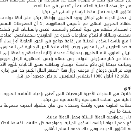
ين السنّة في تركيا لا يعرفون شيئاً عن العلويين، بل تحكم سلوكهم الأح
من حق هذه الذهنية العثمانية أن تعيش في هذا العصر.
الشؤون الدينية تمثل فقط الإسلام السني في تركيا.
ل، تعمل الدولة على تجاهل وجود العلويين، وإظهار تركيا على أنها دولة س
طهاد العلويين انتهى مع تأسيس الجمهورية، إلا أن الضغوطات النفسي
استخدام حقّهم في حرية التفكير والمعتقد الديني والقناعات التي كفلتها شرعة حقوق الإ
م بمختلف وسائله لا يُقدِّم معلومات كثيرة عن العلويين: شخصياتهم، أعيا
 منع رئاسة الشؤون الدينية من إقامة جوامع في القرى العلوية أو إرسال أ
 ضد العلويين في المدارس. ويجب إلغاء مادة الدين الإجبارية في المدارس، ل
بيان العلوي، قام العلويون بمحاولات عديدة لإثارة أوضاعهم ورفعها إلى ا
وفياتية حينها إلى باكو عاصمة اذربيجان وتجاهله سحق الدبابات للثورة الأذربي
وف عز الدين دوغان أن موقف اوزال هذا "يُظهر الخلل الكبير جداً في إدارة ا
ين، لم يكن موجوداً من قبل.
لوي
تكاثرت في السنوات الأخيرة الجمعيات التي تُعنى بإحياء الثقافـة العلوية
اعلية في الساحة السياسية والاجتماعية في تركيا.
سية ما يلي:
يولوجية الدولة السنيّة وجعل الدولة مدنية.
لدولة لرئاسة الشؤون الدينية، ومواجهة كل طائفة بنفسها لاحتياجاته
سة الشؤون الدينية. وفي ذلك خدمة للسلم الأهلي.