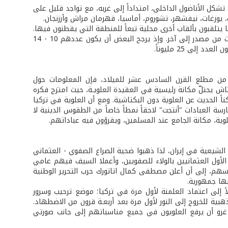
كل الأناضول الداخلي، امتداداً إلى غربه، مع تواجد قليل على
يوزغات، نيفشهر، تشوروم، أماسيا، قهرمان مراش وأرزنجان.
ا يتلقبون بألقاب أخرى محلية تبعاً للمنطقة التي يقطنون فيها.
وإذ لا يرِد مصطلح "علوي" في الإحصاءات الرسمية، فإن التقديرات حول عددهم تتفاوت من مصدر إلى آخر. وإذ يرجح البعض أن يكون عددهم 10 - 14
ً من مطلع القرن السادس عشر للميلاد، فإن المعلومات حول
 يحتلّ مكانة رئيسية في العقيدة العلويـة، حيث امتزج فكره
م يعد ممكناً الحديث عن العلوية دون البكتاشية. ومع أن العلوية في تركيا
ة العبادات "أنتجت" لاحقاً نمطاً خاصاً من الطقوس الدينية لا
علوية، مكانة الجامع عند المسلمين، ويقرؤون فيه عباداتهم.
 الشيعية في إيران، لذا ذهبوا ضحية الصراع الصفوي - العثماني
أول العثمانيين بالولاء للصفويين، وأعملا السيف فيهم عامي
لى أنفسهم، إلى أن أعلن مصطفى كمال اتاتورك حرب التحرير الوطنية
 إلى اعتماد العلمنة لأول مرة في تركيا؛ موضع ترحيب وسرور
ية للخروج إلى النور لأول مرة بعد أربعـة قرون من الاضطهاد.
 غرو أن يرفع العلويون في جميع مناسباتهم إلى جانب صورتي