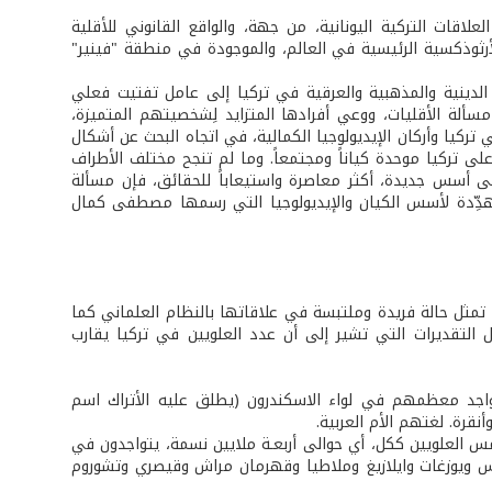
علاقات التركية اليونانية، من جهة، والواقع القانوني للأقلية
الأرثوذكسية الرئيسية في العالم، والموجودة في منطقة "فينير"
وُّل واقع الأقليات الدينية والمذهبية والعرقية في تركيا إلى عامل تفتيت فعلي
سألة الأقليات، ووعي أفرادها المتزايد لِشخصيتهم المتميزة،
يا وأركان الإيديولوجيا الكمالية، في اتجاه البحث عن أشكال
على تركيا موحدة كياناً ومجتمعاً. وما لم تنجح مختلف الأطراف
لى أسس جديدة، أكثر معاصرة واستيعاباً للحقائق، فإن مسألة
هدِّدة لأسس الكيان والإيديولوجيا التي رسمها مصطفى كمال
إن الطائفة العلوية تمثل حالة فريدة وملتبسة في علاقاتها بالنظام العلماني كما
ظل التقديرات التي تشير إلى أن عدد العلويين في تركيا يقارب
تواجد معظمهم في لواء الاسكندرون (يطلق عليه الأتراك اسم
 من مجموع الأكراد وحوالى خمس العلويين ككل، أي حوالى أربعـة ملايين نسمة، يتواجدون في
س ويوزغات وايلازيغ وملاطيا وقهرمان مراش وقيصري وتشوروم