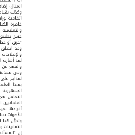
المثال- إضا
وكذلك بقيام
اتفاقية لوزا
خاصرة الكيا
حسن تطبيق ا
"خرق أو خطر
وقد انطلق م
والإصلاحات ا
لقد أشارت ا
والقمع من جا
وفي مقدمة ه
لمذابح على ي
بمبدأ العلم
الجمهوريـة 
التعامل مع 
العلمانيين ا
أفرادها بعيد
للأصوات تتنا
وتحوَّل هذا 
الثمانينات و
إن "المسألـ