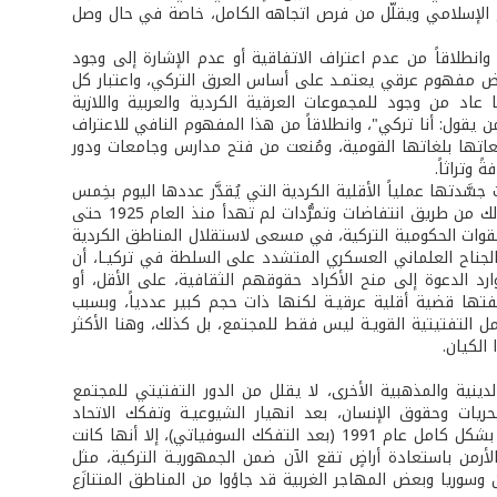
ع الإسلامي ويقلّل من فرص اتجاهه الكامل، خاصة في حال وصل
نطلاقاً من عدم اعتراف الاتفاقية أو عدم الإشارة إلى وجود
ض مفهوم عرقي يعتمـد على أساس العرق التركي، واعتبار كل
 ما عاد من وجود للمجموعات العرقية الكردية والعربية واللازية
ن يقول: أنا تركي"، وانطلاقاً من هذا المفهوم النافي للاعتراف
لعاتها بلغاتها القومية، ومُنعت من فتح مدارس وجامعات ودور
 وتراثاً.
سَّدتها عملياً الأقلية الكردية التي يُقدَّر عددها اليوم بخِمس
السكان، أي حوالى 12 مليوناً وتتواجد بصورة رئيسية في مناطق جنوب شرق تركيا، وذلك من طريق انتفاضات وتمرُّدات لم تهدأ منذ العام 1925 حتى
 العام 1984، بحرب عصابات مكثفة ضد القوات الحكومية التركية، في مسعى لاستقلال المناطق الكردية
الجناح العلماني العسكري المتشدد على السلطة في تركيـا، أن
ارد الدعوة إلى منح الأكراد حقوقهم الثقافية، على الأقل، أو
فتها قضية أقلية عرقيـة لكنها ذات حجم كبير عددياً، وبسبب
ل التفتيتية القويـة ليس فقط للمجتمع، بل كذلك، وهنا الأكثر
الكيان.
دينية والمذهبية الأخرى، لا يقلل من الدور التفتيتي للمجتمع
ريات وحقوق الإنسان، بعد انهيار الشيوعيـة وتفكك الاتحاد
السوفياتي. وإذا كانت أرمينيا، على سبيل المثال، قد ظهرت لأول مرة كدولة مستقلة بشكل كامل عام 1991 (بعد التفكك السوفياتي)، إلا أنها كانت
لأرمن باستعادة أراضٍ تقع الآن ضمن الجمهوريـة التركية، مثل
وسوريا وبعض المهاجر الغربية قد جاؤوا من المناطق المتنازَع