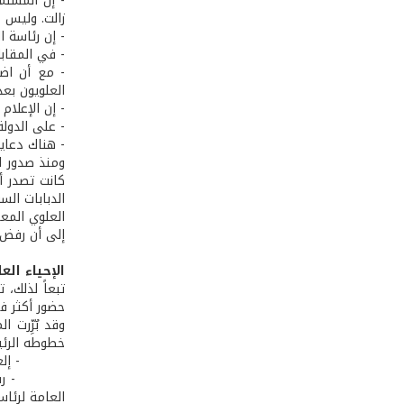
- إن المسلم
زالت. وليس 
- إن رئاسة 
- في المقاب
- مع أن اض
العلويون بعد 
- إن الإعلا
- على الدولة
- هناك دعاية
ومنذ صدور ال
الدبابات الس
العلوي المعر
إلى أن رفض نظام 12 أيلول 1980 الانقلابي للعلوي
الإحياء الع
تبعاً لذلك، 
حضور أكثر ف
خطوطه الرئي
- إلغاء إيد
- رفع دعم ا
العامة لرئا