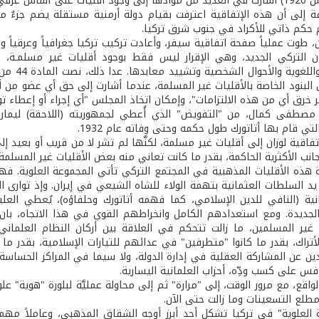
فة إلى أن هذه الإتفاقية اعترفت بقيام دولة أرمنية مستقلة يضم جزءٌ
 حكم ذاتي للأكراد في جنوب شرق تركيا.
ن، طوت عملياً صفحة اتفاقية سيفر، وأعادت تركيب تركيا جغرافياً وعرقياً 
ن التركي الجديد، وهي الإقرار ليس فقط بوجود أقليات غير مسلمـة، ب
والتعليم
لبنود الخاصة بالأقليات غير المسلمة، عندما أشارت إلى حق أي عضو من 
 خرق أي من هذه الالتزامات"، وإمكان اتخاذ المجلس "أي إجراء أو إعطاء ت
صطفى كمال، من "التفويض" الذي أُعطي لجمهوريته (اللاحقة) ليمارس ن
لتي قام بها أتاتورك طول حكمه وحتى وفاته عام 1932.
تفاقية لوزان إلى أقليات غير مسلمة، لكنَّها لم تشر لا من قريب أو بعيد
نب الأكثرية الحاكمة، بقدر ما كانت تعاني منه بعض الأقليات غير المسلمة.
ذه الأقليات المذهبية في المجتمع التركي تأتي المجموعة العلوية. فهؤل
د السلطات العثمانية بتهمة الولاء للشاه الشيعي في إيران. وإذ توارى الع
انية (النافي للدين الإسلامي، كما فهمه أتاتورك وحلفاؤه)، يُعطي الع
الجديدة. ومع استعدادهم الكامل وانخراطهم القوي في هذا الاتجاه، بان ج
غير المسلمين، ما زالت تتحكم في العلاقة بين أركان النظام العلماني ا
لأتراك، بقدر ما كانوا "متطرفين" في عدائهم للتيارات الإسلامية، بقدر م
ين عن المشاركة العقلية في إدارة الدولة، ولا سيما في المراكز الحساسة ال
فس على كسب ودِّه، أحزاب العلمانية اليسارية.
الواقع، مع مرور الوقت، إلى "مرارة" ثم إلى محاولة عمليَّة لبلورة "هوية" 
مطلع التسعينات وما زالت حتى الآن.
ة العلوية" في تركيا تشكل أحد أبرز أوجه الشقاق المذهبي، وعاملاً مهماً