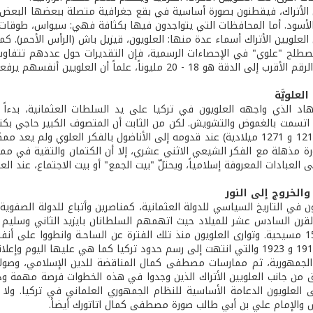
ن الأتراك، فيقطنون بصورة أساسية في بقع جغرافية متصلة ببعضها البعض تش
الأسود. أما المحافظات التي يتواجدون فيها بكثافة فهي: سيواس، طوقات، 
لعلويين الأتراك أسماء عدة منها: العلويون، قيزيل باش (الرأس الأحمر). كم
ة هو 18 - 20 مليوناً، علماً أن العلويين أنفسهم يرفعون العدد إلى 25 مليوناً.
لعلويَّة
هاد الذي واجهه العلويون في تركيا على يد السلطات العثمانية، بدءا
تسمت بالغموض والتشويش. لكن من الثابت أن المتصوف الكبير حاجي بكتاش
(عاش بين 1210 و 1271 ميلادية) عند قدومه إلى الأناضول بالفكر العلوي ول
ة مذهلة مع الفكر الشيعي الاثني عشري، إلا أن الكتمان والتقية في ممارس
 العبادات المعروفة إسلامياً، ويحتلّ "بيت الجمع" أو بيت الاجتماع، عند ال
والخروج إلى النور
 في التاريخ السياسي للدولة العثمانية، كمناصرين وأتباع للدولة الصفوية
رن السادس عشر للميلاد حيث اتهمهم السلطانان بايزيد الثاني وسليم ال
1511 و 1513 مسيحية. وتوارى العلويون منذ تلك الفترة عن الساحـة وانطووا ع
الجمهورية، ثم ممارسات مصطفى كمال المناقضة للدين الإسلامي، وصولاً
 من جانب العلويين الأتراك الذين وجدوا في هذه الخطوات فرصة مهمة وذهب
العلويون الدعامة الأساسية للنظام الجمهوري العلماني في تركيا. ولا
والإمام علي بن أبي طالب صورة مصطفى كمال اتاتورك أيضاً.