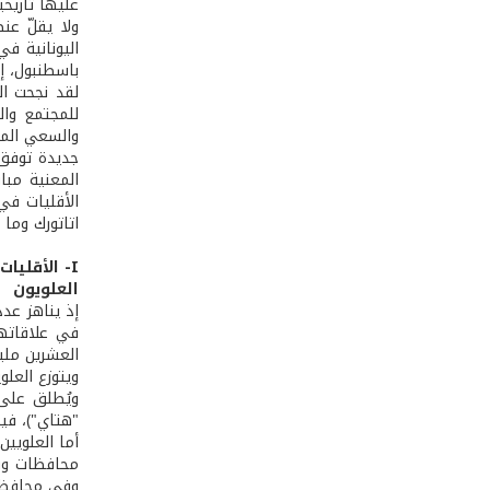
عليها تاريخيا
ولا يقلّ عنص
اليونانية في
باسطنبول، إل
للمجتمع وال
والسعي المك
جديدة توفق 
المعنية مبا
الأقليات في
اتاتورك وما 
I- الأقليات الدينية والمذهبية
العلويون
في علاقاتها
العشرين مليون
ويتوزع العلوي
ويُطلق على 
"هتاي")، فيما يتوزع آخرون في أضنة (
محافظات وسط
وفي محافظات 