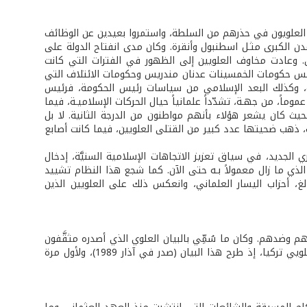
 العلويون في حذرهم من السلطة، واستمروا بعيدين عن الوظائف
ن الكبرى مثـل اسطنبول وأنقرة. وكان مدى انفتاح الدولة على
ين. وعادت مخاوف العلويين إلى الظهور في الفترات التي كانت
رئيس حكومات الخمسينات عدنان مندريس وحكومات الائتلاف التي
ت، وكذلك البعد الإسلامي من سياسات رئيس الحكومة، فرئيس
اً، من جهـة، تشدّداً علمانياً حيال الحركات الإسلاميـة، فيما
حيث كان يشعر هؤلاء بأنهم مواطنون من الدرجة الثانية. لا بل
ذهب ضحيتها عدد كبير من القتلى العلويين، فيما كانت أصابع
 النظام العسكري الجديد، في سياق تعزيز الاتجاهات الإسلامية السنيَّة، إدخال
ريس الدين، مادةً إلزاميـة في جميع المدارس، مع تضمينها في دستور العام 1982 الذي ما زال معمولاً بـه حتى الآن. كما شجع هذا النظام تشييد
والمناطق العلوية. وقد أصابت ممارسات إنقلابيي 1980، بأذى بالغ، أحزاب اليسار العلماني، وانعكس ذلك على العلويين الذين
م وضدهم. وكان ما سُمِّي بالبيان العلوي الذي أصدره مثقَّفون
علمانيون من كل الطوائف والمذاهب والأعراق، حدثاً مهماً ومحطة بارزة في مسيرة علويي تركيا، إذ طرح هذا البيان (صدر في آذار 1989)، ولأول مرة