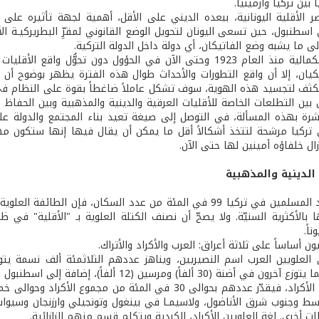
ً بين تركيا وأرمينيا.
ر الأقلية اليونانية، ببعده الديني على الأقل، أهمية لجهة تأثيره على ال
 اسطنبول، حين تسعى اليونان لتحويل الوضع القانوني لمقرِّ البطريركيـة 
ى ما يشبه وضع الفاتيكان، أي دولة داخل الدولة التركية.
لقد نجحت الكمالية منذ العام 1923 وحتى الآن في الحؤول دون تح
كيان، إلا أن واقع التطورات والأحداث طوال هذه الفترة يظهر بوضوح أن م
ثف لتجسيد هذه الهوية، سوف تشكل عاملاً ضاغطاً بقوة على النظام في ترك
بين التطلعات الخاصة للأقليات العرقية والدينية والمذهبية وبين الحفاظ 
شرة بهذه المسألة، في التوصل إلى صيغة تعيد بناء المجتمع والدولة ع
 تركيا مرشحة لتتخذ أشكالاً أقل ما يمكن أن يقال فيها إنها ستكون م
زال خلفاؤه أمينين لها حتى الآن.
إذ يناهز عدد المسلمين في تركيا 99 في المئة من عدد السكان، ف
 بالأكثرية السنيّة. ولا يصحّ أن نصنف الكتلة العلوية بـ "الأقلية" في 
اً.
ون أساساً على ثلاثة أعراق: العرب والأكراد والأتراك.
العلويين العرب اسم النصيريين، ويناهز عددهم الثلاثمئة ألف نسمة ي
30 ألفاً) ومرسين (12 ألفاً)، إضافة إلى اسطنبول وأنقرة. لغتهم الأم العربية.
أما العلويين الأكراد، فيقدّر عددهم بحوالى 30 في المئة
 وجنوب شرق الأناضول، ولاسيمـا في بينغول وتونجيلي وارزنجان وسيوا
أخرى. لغة العلويين الأكراد، الكردية ويتكلم قسم منهم الزازائية.