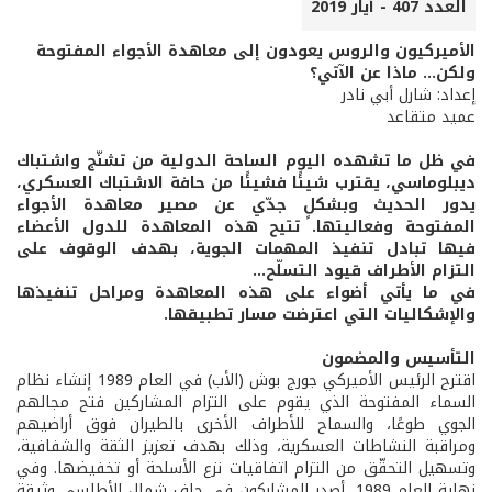
العدد 407 - أيار 2019
الأميركيون والروس يعودون إلى معاهدة الأجواء المفتوحة
ولكن... ماذا عن الآتي؟
إعداد: شارل أبي نادر
عميد متقاعد
في ظل ما تشهده اليوم الساحة الدولية من تشنّج واشتباك
ديبلوماسي، يقترب شيئًا فشيئًا من حافة الاشتباك العسكري،
يدور الحديث وبشكلٍ جدّي عن مصير معاهدة الأجواء
المفتوحة وفعاليتها. تتيح هذه المعاهدة للدول الأعضاء
فيها تبادل تنفيذ المهمات الجوية، بهدف الوقوف على
التزام الأطراف قيود التسلّح...
في ما يأتي أضواء على هذه المعاهدة ومراحل تنفيذها
والإشكاليات التي اعترضت مسار تطبيقها.
التأسيس والمضمون
اقترح الرئيس الأميركي جورج بوش (الأب) في العام 1989 إنشاء نظام
السماء المفتوحة الذي يقوم على التزام المشاركين فتح مجالهم
الجوي طوعًا، والسماح للأطراف الأخرى بالطيران فوق أراضيهم
ومراقبة النشاطات العسكرية، وذلك بهدف تعزيز الثقة والشفافية،
وتسهيل التحقّق من التزام اتفاقيات نزع الأسلحة أو تخفيضها. وفي
نهاية العام 1989، أصدر المشاركون في حلف شمال الأطلسي وثيقة