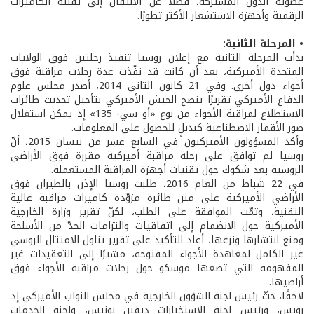
عضوية الدول المشتركة، فضلًا عن الانتقال إلى تقنية الكاميرات
الرقمية وأجهزة الاستشعار الأكثر تطورًا.
• المرحلة الثانية:
بدأت المرحلة الثانية مع إعلان روسيا تنفيذ رحلتين فوق الولايات
المتحدة الأميركية، بعد أن كانت قد نفّذت عدة رحلات مراقبة فوق
أجواء دول أخرى. وفي 21 كانون الثاني 2014، أصدر مجلس علوم
الدفاع الأميركي تقريرًا ينصح الجيش الأميركي بتأجيل تحديث طائرات
الاستطلاع لمراقبة الأجواء من نوع «أو سي- 135» إذ يمكن استغلال
صور الأقمار الاصطناعية كبديلٍ للحصول على المعلومات.
وأكد المسؤولون الأميركيون في السابع عشر من نيسان 2015، أنّ
روسيا لم توافق على رحلة مراقبة أميركية مقررة فوق الأراضي
الروسية بعد شكوك حول تقنيات أجهزة المراقبة المستعملة.
في 22 شباط من العام 2016، طلبت روسيا الإذن بالطيران فوق
الأراضي الأميركية على متن طائرة مزوّدة كاميرات مراقبة عالية
التقنية، وتمّت الموافقة على الطلب، لكنّ تقرير وزارة الخارجية
الأميركية حول الانضمام إلى اتفاقيات والتزامات الحدّ من الأسلحة
ومنع انتشارها ونزعها، أعاد التأكيد على تقرير تناول الامتثال الروسي
غير الكامل لمعاهدة الأجواء المفتوحة، مشيرًا إلى التعقيدات غير
المفهومة التي تضعها موسكو حول رحلات مراقبة الأجواء فوق
أراضيها.
لاحقًا، حثّ رئيس لجنة الشؤون الخارجية في مجلس النواب الأميركي إد
رويس، ورئيس لجنة الاستخبارات ديفين نونيس، ولجنة الخدمات