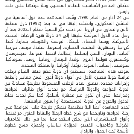
تتضمّن العناصـر الأساسيـة للنظـام المقتـرح، وتـمّ عرضهـا علـى حلـف
وارسو.
في 24 آذار من العام 1990، وقّعت المعاهدة عدة دول أساسية في
الحلفَين المذكورَين، وانضمّت إليها في ما بعد (1992) دول منظمة
الأمن والتعاون في أوروبا، ثم دخلت حيّز التنفيذ مطلع الـ2002 بعد أن
وصل عدد الدول الموقّعة عليها إلى 34 دولة هي: الولايات المتحدة
الأميركية، روسيا البيضاء، بلجيكا، البوسنة والهرسك، بلغاريا، كندا،
كرواتيا وجمهورية التشيك، الدنمارك، إستونيا، فنلندا، فرنسا، جورجيا،
ألمانيا، اليونان، المجر، إيسلندا، إيطاليا، لاتفيا، ليتوانيا، قيرغيزستان،
لوكسمبورغ، هولندا، النروج، بولندا، البرتغال، رومانيا، روسيا، سلوفاكيا،
سلوفينيا، إسبانيا، السويد، تركيا، أوكرانيا، والمملكة المتحدة.
بموجب هذه المعاهدة، تستطيع أي دولة عضو فيها القيام برحلات
مراقبة جوية قصيرة الأجل في أجواء دولة أخرى، ضمن معايير وأنظمة
وإجراءات محددة، تتعلق بعدد الرحلات المسموحة بطريقةٍ متبادلة بين
الدولة المراقَبة والدولة المراقِبة، مع تحديد أنواع طائرات المراقَبة
وقدراتها، على أن تكون غير مجهّزة بأسلحةٍ، كما يتمّ تحديد نقاط
الدخول والخروج من الدولة المستهدفة أو المنوي مراقبتها.
تحدد المعاهدة أيضًا آلية تنظيمية تتضمّن طريقة طلب الموافقة على
رحلة المراقبة وتاريخها مع شرح خطة الرحلة والنقاط المنوي مراقبتها،
وأنواع المستشعرات التي يمكن استخدامها، بما في ذلك الكاميرات
الضوئية وكاميرات الفيديو المزوّدة شاشاتٍ وأجهزة مسح خطوط
الأشعة تحت الحمراء والرادار.