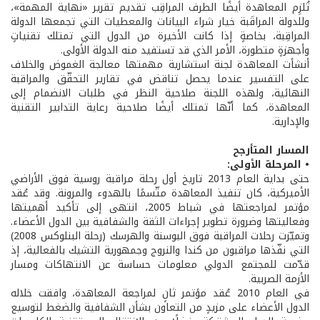
تُلزِم المعاهدة أيضًا الطرف المراقِب تقديم تقرير «نهاية المهمة»،
وللدولة المراقَبة خيار شراء البيانات والمعطيات التي تجمعها الدولة
المراقِبة، بخاصةٍ إذا كانت الأخيرة من الدول التي تمتلك تقنياتٍ
وأجهزةٍ متطورة، الأمر الذي قد تستفيد منه الدولة الأولى.
أنشأت المعاهدة لجنة استشارية مهمتها معالجة الغموض والخلاف
على التفسير عندما يحصل تناقض في تقارير التحقّق والمراقبة
النهائية، ولهذه اللجنة صلاحية النظر في طلبات الانضمام إلى
المعاهدة، كما أنّها تمتلك أيضًا صلاحية رعاية التدابير التقنية
والإدارية.
المسار المتأرجح
• المرحلة الأولى:
حتى بداية العام 2013 تاريخ أول رحلة مراقبة روسية فوق الأراضي
الأميركية، كان تنفيذ المعاهدة متّسمًا بالهدوء والمرونة. وقد عُقد
مؤتمر لمراجعتها في شباط 2005، انتهى إلى تأكيد أهميتها
وفعاليتها وضرورة تطوير إجراءات الثقة والشفافية بين الدول الأعضاء.
وتميّزت رحلات المراقبة فوق البوسنة والهرسك (رحلة البنلوكس 2008)
التي نفّذها مراقبون من كندا والنروج وجمهورية التشيك بالفعالية، إذ
قدّمت للمجتمع الدولي معلومات حساسة عن الانتهاكات ومسار
الأزمة الصربية.
في العام 2010 عُقد مؤتمر ثانٍ لمراجعة المعاهدة، وافقت خلاله
الدول الأعضاء على مزيدٍ من التعاون بشأن الشفافية والضغط لتوسيع