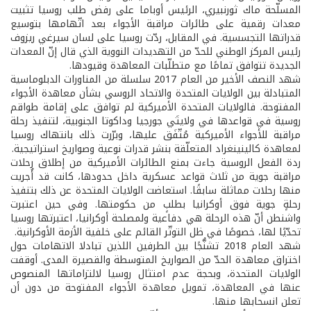
المسلّحة ماك ثورنبيري، الرئيس أوباما على رفض طلب روسيا تثبيت
معدات رقمية على طائرات مراقبة الأجواء بعد اتّهامها بتوسيع
قدراتها التجسسية. في المقابل، ردّت روسيا على لسان سيرغي ريزوف
رئيس المركز الوطني للحدّ من التهديدات النووية الذي قال إنّ المعدات
الجديدة تتوافق تمامًا مع متطلّبات المعاهدة وقيودها.
شهد النصف الأخير من العام 2017 سلسلة من المناورات الدبلوماسية
المتبادلة بين الولايات المتحدة والاتحاد الروسي بشأن معاهدة الأجواء
المفتوحة. فالولايات المتحدة الأميركية لم توافق على إقامة طواقم
روسية في قواعدها في ولايتَي جورجيا وداكوتا الجنوبية، لتنفيذ رحلة
مراقبة للأجواء الأميركية مُتّفَق عليها، وبرّرت ذلك بانتهاك روسيا
لمعاهدة كالينينغراد المتعلّقة بنشر قدرات نوعية وصواريخ استراتيجية.
ردة الفعل الروسية جاءت بمنع الطائرات الأميركية من إطلاق رحلات
مراقبة جوية من ثلاث قواعد عسكرية داخل حدودها، كانت قد أُجريت
منها رحلات مماثلة سابقًا. استعاضت الولايات المتحدة عن ذلك بتنفيذ
رحلةٍ جوية فوق أوكرانيا بطلبٍ من حكومتها. وفي حين اعتبرت
واشنطن أنّ هذه الرحلة هي دفاعية ولمصلحة أوكرانيا، اعتبرتها روسيا
تحدّيًا لها، خصوصًا في ظل التوتّر القائم على خلفية الأزمة الأوكرانية.
شهد العام 2018 تشنُّجًا بين الطرفين اللذين تبادلا الاتهامات حول
اختراق معاهدة الحدّ من الصواريخ المتوسطة والقصيرة المدى. أوقفت
الولايات المتحدة، وبحجة عدم امتثال روسيا لالتزاماتها المنصوص
عنها في المعاهدة، تمويل معاهدة الأجواء المفتوحة من دون أن
تعلن انسحابها منها.