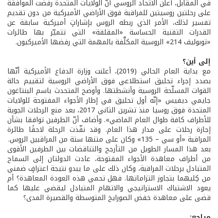
في المقابل، أعلن الاتحاد الروسي أنّ الولايات المتحدة رفضت الموافقة
على رحلتين روسيتين للمراقبة فوق الأراضي الأميركية من دون تقديم
تفسير لذلك، الأمر الذي ربطه الروس بإشاراتٍ أميركية سابقة عن
القدرات التقنية الحساسة «المقلقة» التي تتميّز بها طائرات
«توبوليف 214» الروسية المكلَّفة بالمهمة التي رفضها الأميركيون.
إلى أين؟
مع بداية العام الحالي (2019)، أعلنت وزارة الدفاع الأميركية أنّها
بصدد إجراء تحليق استطلاعي فوق الأراضي الروسية لتقييم حالة
القوات المسلّحة الروسية وأنشطتها. وأوضح المتحدث باسم البنتاغون
جايمي ديفيس «إنّه أول تحليق في إطار الأجواء المفتوحة للولايات
المتحدة فوق روسيا منذ تشرين الثاني 2017، بعد منع الرحلات الجوية
للأطراف كافة طوال العام الماضي». وأضاف أنّ الطرفين توافقا بشأن
إجازة رحلات على مدار هذا العام. وقد نفّذت الرحلة لاحقًا طائرة
المراقبة «أو سي – 135» وكان على متنها ستة من المراقبين الروس.
بعد هذا المسار الطويل من التأرجح والتناقضات بين الطرفين الأقوى
من أطراف معاهدة الأجواء المفتوحة، عادت الدولتان إلى السماح
المتبادل برحلات المراقبة، وكان ذلك على ما يبدو نتيجة اعترافٍ ضمني
من كِليهما بتجاوز التزاماتها. فهل تحمي هذه العودة المعاهدة؟ أم
يعود الاشتباك الاستراتيجي والاتهام المتبادل ليقضي عليها كما
قضى على معاهدة خفض الصورايخ المتوسطة والقصيرة المدى؟
مراجع: