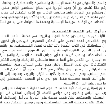
الهم، والنهوض من نكبتهم الإنسانية والسياسية والاقتصادية والوطنية.
غم ممّا تقدم، نرى أنّ وجود الأونروا في المناخ السياسي الراهن يبقى أم
 وحقهم في العودة. ولقد تعايشت الوكالة مع هؤلاء اللاجئين لما يقرب
لى فاجعتهم التاريخية. وينظر اللاجئون إليها وكأنّها رمز لحقوقهم، ومصد
ا تُختطف من الوكالة، هويتها الإنسانية ومهمتها الدولية، على يد مَن ت
ة وأثرها على القضية الفلسطينية
الآراء في ما يخص دور وكالة الغوث وتأثيرها في قضية الشعب الفلسط
زيع الفتات من لقمة العيش على اللاجئين المشردين، في حين رأى آخرون أن
أنّ سياساتها في الآونة الأخيرة باتت تهدف لفصل الفلسطينيين عن واقعه
 طمس التاريخ والهوية الوطنية والحقائق والحقوق الفلسطينية. في هذا
 باتجاه حذف وشطب كل ما يتعلّق بجوانب المعاناة الإنسانية والسياسي
دم الإشارة إلى القدس على أنّها عاصمة فلسطين التاريخية، وفرضت الكثير 
لانتهاكات التي تدين الاحتلال، وتبيّن حجم الظلم الممارَس بحق الفلسط
ة لديارهم رغم مرور الزمن. والأهم في هذا الموضوع أنّ اللاجئين ال
هم السليب، وهم الذين احتضنوا ذكريات الأرض والبيوت ونقلوها إلى الأج
ى أنّها قضية معيشية فقط، هو الذي يدفع الشعب الفلسطيني إلى تذكير
 تنص عليه القرارات الأممية.
تتبع إسرائيل سياسة اتّبعتها قبلها قوى استعمارية متعجرفة تنظر إلى 
ب إلى اليأس والخنوع. ومن دواعي الأسف أنّ إسرائيل تستغل في الوق
الضعيف والمستنزَف لشنّ هجمة جديدة على الأونروا من أجل إضعافها أكثر