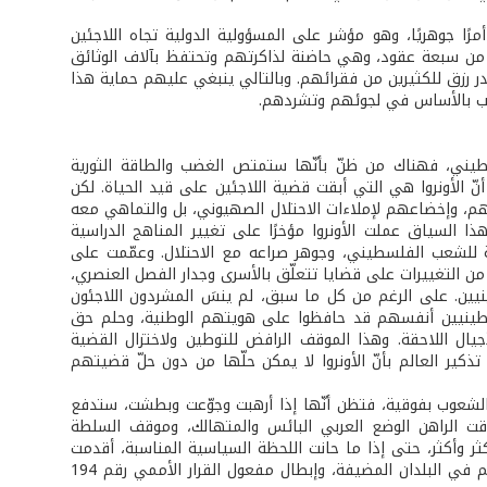
رًا جوهريًا، وهو مؤشر على المسؤولية الدولية تجاه اللاجئين
 من سبعة عقود، وهي حاضنة لذاكرتهم وتحتفظ بآلاف الوثائق
ر رزق للكثيرين من فقرائهم. وبالتالي ينبغي عليهم حماية هذا
سبّب بالأساس في لجوئهم وتشردهم.
يني، فهناك من ظنّ بأنّها ستمتص الغضب والطاقة الثورية
ّ الأونروا هي التي أبقت قضية اللاجئين على قيد الحياة. لكن
م، وإخضاعهم لإملاءات الاحتلال الصهيوني، بل والتماهي معه
 السياق عملت الأونروا مؤخرًا على تغيير المناهج الدراسية
ة للشعب الفلسطيني، وجوهر صراعه مع الاحتلال. وعمّمت على
من التغييرات على قضايا تتعلّق بالأسرى وجدار الفصل العنصري،
ينيين. على الرغم من كل ما سبق، لم ينسَ المشردون اللاجئون
فلسطينيين أنفسهم قد حافظوا على هويتهم الوطنية، وحلم حق
يال اللاحقة. وهذا الموقف الرافض للتوطين ولاختزال القضية
 العالم بأنّ الأونروا لا يمكن حلّها من دون حلّ قضيتهم
الشعوب بفوقية، فتظن أنّها إذا أرهبت وجوّعت وبطشت، ستدفع
ت الراهن الوضع العربي البائس والمتهالك، وموقف السلطة
 وأكثر، حتى إذا ما حانت اللحظة السياسية المناسبة، أقدمت
على الإجهاز عليها بهدف تصفية القضية الفلسطينية وفرض توطين اللاجئين حيث هم في البلدان المضيفة، وإبطال مفعول القرار الأممي رقم 194