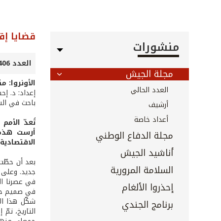
قضايا إق
منشورات
العدد 406 - نيسان 2019
مجلة الجيش
الأونروا: 
العدد الحالي
إعداد: د. إ
باحث في الش
أرشيف
أعداد خاصة
تُعدّ الأم
أرست هذه 
مجلة الدفاع الوطني
الاقتصادية
أناشيد الجيش
السلامة المرورية
إحذروا الألغام
في صميم حر
شكّل هذا ال
برنامج الجندي
التاريخ، تمّ