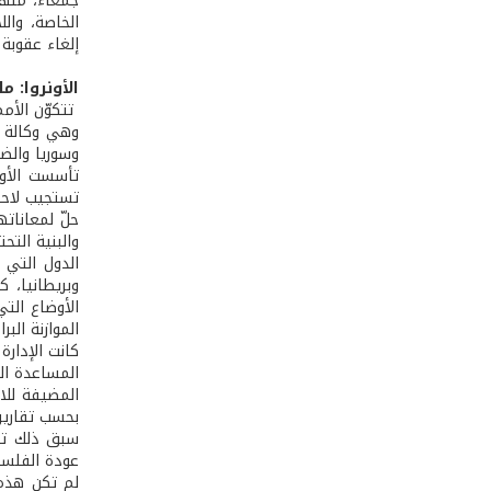
جمعاء، منها
الخاصة، والل
إلغاء عقوبة 
الأونروا: م
وسوريا والضف
حلّ لمعانات
والبنية الت
الدول التي
وبريطانيا، 
الأوضاع الت
الموازنة البر
المضيفة للا
بحسب تقارير 
سبق ذلك تهد
عودة الفلسط
لم تكن هذه 