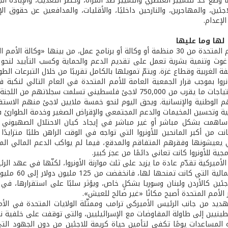
 وضع حدّ للتمييز العنصري والتمييز ضد المرأة، وحظر التعذيب، والإبادة 
اجئين، والمهاجرين، والنازحين داخليًا، والأقليات، والمدافعين عن حقوق ا
الإعدام.
ا لها وما عليها
تتكوّن الأمم المتحدة من 30 منظمة أو وكالة أو برنامج عمل، من بينها «
ة الغربية وقطاع غزة. ويتمّ تمويلها بالكامل تقريبًا من خلال التبرعات ال
تستجيب لاحتياجات ما يقرب من 750,000 لاجئ فلسطيني تسلمت سج
هم الوطنية والإنسانية. ويحق اليوم لنحو خمسة ملايين لاجئ منهم الاستف
حتية وتحسين المخيمات والدعم المجتمعي والإقراض الصغير وخدمة الطوارئ ف
 ساهمت بشكل مباشر أو غير مباشر في إيجاد كيان الاحتلال الصهيوني
كانت من أكبر المانحين للأونروا التي تواجه في الوقت الراهن طلبًا متزا
ي يعيشونها وفقرهم المتفاقم والمدقع، فيما لم يواكب الدعم المالي المق
امجية للأونروا كانت تعاني دائمًا من عجز كبير.
المساعدة ال
جئين كالأردن ولبنان وسوريا بشكلٍ خاص، ويؤثر سلبًا على استقرارها، في 
الأمم المتحدة أصبح مكانًا «غير صالح للعيش».
يد من جانب الرئيس الأميركي ترامب وممثّلة الولايات المتحدة في الأ
ينيين إلى طاولة المفاوضات مع الإسرائيليين، والتي توقفت على خلفية نق
المساعدات يومًا تكفي لتأمين حياة كريمة للاجئين من دون الجهود التي ب