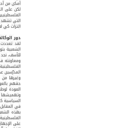
أمكن من أحو
لكن على الر
الفلسطينيين
التي تشهد ع
التراث كي ل
دور الوكال
لقد تعددت 
الشعبية بتو
للأسف، نجد 
ومعاونته في
الفلسطينية،
المدرّسين ع
وغيرها من ا
حقهم بالعود
العودة لوطن
وتهميشها عل
السياسية كما
في المقابل 
بهذه الشعو
الفلسطينية 