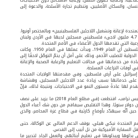
الجماعية، وحماية حقوق الطفل، ورعاية الأشخاص ذوي الاحتياجات
لإنسان، والسكان الأصليين، وتنظيم تجارة الأسلحة، والدعوة إلى
وكالة الأمم المتحدة لإغاثة وتشغيل اللاجئين الفلسطينيين» وبالمختصر أونروا.
وهي وكالة غوث وتنمية بشرية تعمل على تقديم الدعم والحماية وكسب التأييد لنحو 4،7 مليون لاجىء فلسطيني مسجلين لديها في الأردن ولبنان
طوعية التي تقدمها الدول الأعضاء في الأمم المتحدة.
تأسست الأونروا بموجب قرار الجمعية العامة للأمم المتحدة في العام التالي لنكبة فلسطين أي العام 1949، وبدأت عملها في العام 1950. وكانت
لاتهم من اللجنة الدولية للصليب الأحمر، وذلك على أمل أن يتمّ التوصّل لاحقًا إلى
ادة من خدماتها في مجالات التعليم والرعاية الصحية والإغاثة
ي أوقات النزاعات المسلحة.
 إسرائيل على أرض فلسطين، وفي مقدمتها الولايات المتحدة
يدًا على خدماتها بسبب زيادة عدد اللاجئين المسجلين، وهشاشة
دم لها عادةً مستوى النمو في الاحتياجات. ونتيجة لذلك، فإنّ
كانت الإدارة الأميركية تقدّم عادة ما يزيد على ثلث موازنة الأونروا، لكنّها في عهد الرئيس ترامب، اقتطعت (في مطلع العام 2018) ما يزيد على نصف
مالية التي كانت تمنحها لها، فانخفضت من 125 مليون دولار إلى 60 مليون دولار سنويًا. وهذا التقليص سيفاقم من دون شك أعباء الدول
حين أنّه سيهدّد بأوضاعٍ كارثية في قطاع غزة المحاصر، والذي
مم المتحدة نيكي هيلي، بوقف الدعم المالي عن الوكالة، حتى
ل السفارة الأميركية من تل أبيب إلى القدس.
ذلوها ويبذلونها في تعليم أبنائهم، والعمل الجاد لتدبير ما