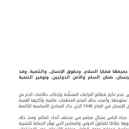
 جميعها قضايا السلام، وحقوق الإنسان، والتنمية. وقد
ان، ضمان السلم والأمن الدوليَين، وتوفير التنمية
بلدًا بتأسيس هذه المنظمة أملًا في عدم تكرار فظائع النزاعات المسلّحة وارتكاب حمّامات الدم من
قود السبعة الماضية، زاد عدد أعضائها فأصبحت تضم 193 دولة في عضويتها. وأضحت بذلك أضخم المنظمات عالمية وأكثرها أهمية
في عصرنا الحاضر. وكان من أوائل إنجازاتها التاريخية التوصّل إلى الإعلان العالمي لحقوق الإنسان في العام 1948 الذي حدّد المبادئ الأساسية الكامنة
حياة الناس بشكلٍ مباشر في مختلف أنحاء العالم. ومنذ ذلك
ها نظامًا للقانون الدولي والمعايير التي توفّر الحماية للبشرية