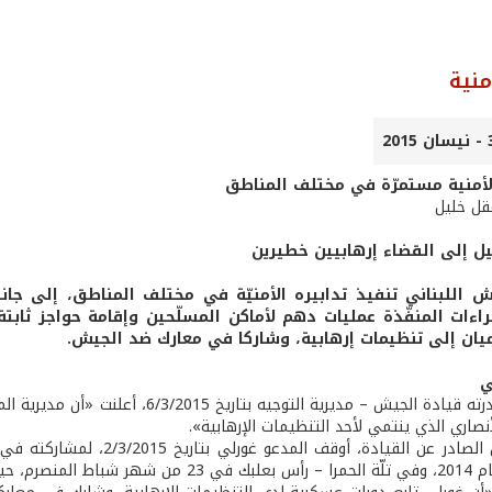
منية
الأمنية مستمرّة في مختلف المناطق
عقل خليل
 إلى القضاء إرهابيين خطيرين
 اللبناني تنفيذ تدابيره الأمنيّة في مختلف المناطق، إلى جا
اءات المنفّذة عمليات دهم لأماكن المسلّحين وإقامة حواجز ثابتة
ميان إلى تنظيمات إرهابية، وشاركا في معارك ضد الجيش.
ي
في بيان أصدرته قيادة الجيش – مديرية
لأنصاري الذي ينتمي لأحد التنظيمات الإرهابية».
ووفق البيان الصادر عن القي
ث أصيب في المعارك».