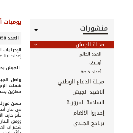
يوميات أ
منشورات
العدد 358 - نيسان 2015
مجلة الجيش
الإجراءات 
العدد الحالي
إعداد: نينا 
أرشيف
الجيش يحيل
أعداد خاصة
واصل الجيش
مجلة الدفاع الوطني
شملت الإجر
أناشيد الجيش
خطرَين ينت
السلامة المرورية
حسن غورل
إحذروا الألغام
بـأبو حارث ا
برنامج الجندي
شهر آب العام 2014، وفي تلّة الحمرا – رأس بعلبك في 23 من شهر شباط المنصرم، حي