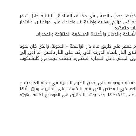
ه «نتيجة التدابير الأمنيّة التي اتخذتها وحدات الجيش في مختلف المناطق اللبنانية خلال شهر
ات مختلفة، لتورّط بعضهم في جرائم إرهابية وإطلاق نار واعتداء على مواطنين، والاتجار
ات متعدّدة.
 بملاحقة المدعو أحمد محمد سليم جعفر على طريق عام دار الواسعة – اليمونة، والذي كان يقود
لنار باتجاه الدورية التي ردّت على النار بالمثل، ما أدى إلى
ى الجيش داخل السيارة المذكورة، بندقية حربية نوع كلاشنكوف
ة التوجيه بيانًا جاء فيه: «بتاريخ 14/3/2015 تمّ الاشتباه بحقيبة موضوعة على إحدى الطرق الترابية في محلة العبودية –
لعسكري المختص الذي قام بالكشف على الحقيبة، وتبيّن أنها
من المواد المتفجّرة، حيث عمل على تفكيكها. وقد بوشر التحقيق في الموضوع لكشف هويّة