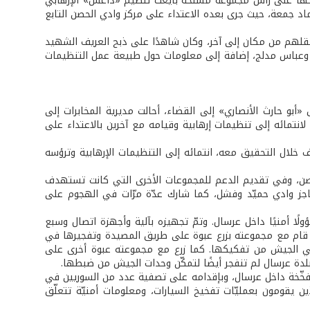
اركها على رأس مجموعة مسلّحة بايعت تنظيم «داعش» الإرهابي
ماد جمعة، حيث جرى بعده الاعتداء على مركز وادي الحصن التابع
نقلهم من مكان إلى آخر، وكان شاهدًا على ذبح العريف الشهيد
وعباس مدلج، إضافة إلى معلومات حول طبيعة عمل التنظيمات
أبو حارث الأنصاري» إلى القضاء، أحالت مديرية المخابرات إلى
قضاء أيضًا الموقوف السوري حسن محمد جميل حربا، والذي أوقف بتاريخ 27/2/2015، لانتمائه إلى تنظيمات إرهابية وقيامه مع آخرين بالاعتداء على
افات التي أدلى بها الموقوف خلال التحقيق معه، انتمائه إلى التنظيمات الإرهابية وترؤسه
لحصن، وفي تقديم الدعم للمجموعات الأخرى التي كانت تستهدف
جز وادي حميّد وفشل، كما شارك عدّة مرّات في الهجوم على
ولًا أمنيًا داخل عرسال. وتمّ تجهيزه بآلية وأجهزة اتصال وسبع
راكز الجيش، حيث قام مع مجموعته بزرع عبوة على طريق المصيدة وتفجيرها في
 في الجيش من تفكيكها. كما زرع مع مجموعته عبوة أخرى على
لدة عرسال لم تنفجر أيضًا لتمكّن وحدات الجيش من ضبطها.
ّخة داخل عرسال، وبإقدامه على تصفية عدد من السوريين في
ن يقومون بعمليّات تفخيخ السيارات، ومعلومات أمنيّة تتعلّق