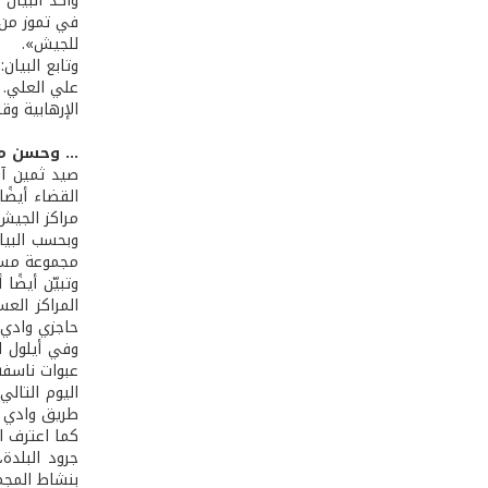
وأكّد البيا
في تموز من 
للجيش».
وتابع البيا
علي العلي. 
الإرهابية وق
... وحسن م
صيد ثمين آخ
مراكز الجيش
مجموعة مسلّ
وتبيّن أيضً
المراكز ال
حاجزي وادي 
وفي أيلول ال
اليوم التال
طريق وادي ع
كما اعترف ا
جرود البلدة
بنشاط المجمو