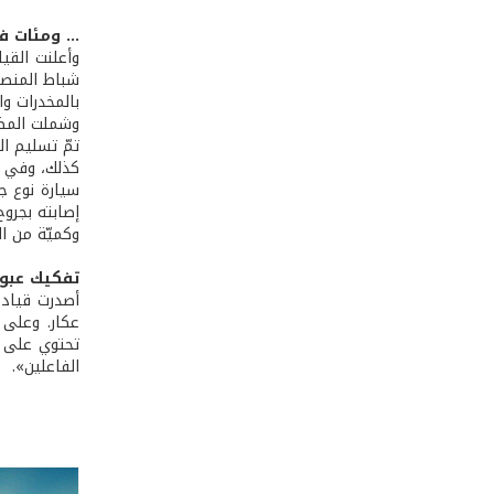
... ومئات 
بالمخدرات و
وشملت المضبوطات 209 سيارات، زورق صيد، و68 درّاجة نارية، بالإضافة إلى كميّات من ا
تمّ تسليم ال
سيارة نوع ج
إصابته بجرو
وكميّة من ا
تفكيك عبوة
عكار. وعلى 
الفاعلين».