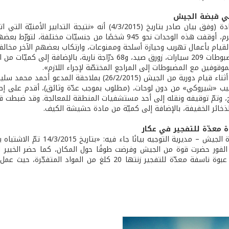
في قبضة الجيش
وأعلنت القيادة (وفق بيان صادر بتاريخ (4/3/2015) أن
شباط المنصرم، أوقفت هذه الوحدات نحو 945 شخصًا من جنسيّ
القيام بأعمال تهريب وحيازة أسلحة وممنوعات، وارتكاب بعضهم الآخر مخالف
لأسلحة والذخائر والأعتدة العسكرية المتنوّعة والمخدرات.
موقوفين مع المضبوطات إلى المراجع المختصّة لإجراء اللازم».
كذلك، وفي أثناء قيام دورية من الجيش (26/2/2015)
يب «شيروكي» من دون لوحات، (مطلوب بموجب عدّة وثائق)، أقدم على إطلاق ا
ح، وتمّ توقيفه ونقله إلى أحد مستشفيات المنطقة للمعالجة. وقد ضبطت قو
لذخائر الخفيفة، بالإضافة إلى كميّة من مادة حشيشة الكيف.
 معدّة للتفجير في عكار
أصدرت قيادة الجيش – مديري
الفور حضرت قوة من الجيش وفرضت طوقًا حول المكان، كما حضر الخبير ا
تحتوي على عبوة ناسفة معدّة للتفجير زنتها 20 كلغ 