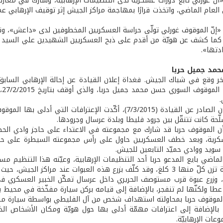
ن «أن غورلي تابع دورات عسكرية لدى التنظيمات الإرهابية، وشارك في مع
العام الماضي، واتخذت قرارًا بمهاجمة مراكز الجيش إثر توقيف الإرهابي ع
ن: «إنّ الموقوف غورلي تولّى حراسة العسكريين المخطوفين لدى «داعش»، و
كما كشف عن هويّة من أقدم على ذبح العسكريين الشهيدين علي السيد 
ادتها».
حمد جميل حربا
ر وقع في شباك الجيش. فغداة إعلان القيادة عن إحالة الإرهابي السابق «
ال
.
وبحسب البيان الصادر عن القيادة (7/3/2015)، أكّدت الإعتر
حة كانت تتنقّل بين جرود فليطا وبلدة عرسال وجرودها.
ا أن الموقوف حربا قد شارك مع مجموعته في الاعتداء على حاجز وادي ا
عسكرية، وبعد خطف العسكريين حاول على رأس مجموعته السيطرة على حا
سويد ووادي حميّد التابعين للجيش.
ماضي بايع المدعو حربا أحد التنظيمات الإرهابية، وعيّنه هذا التنظيم مسؤ
عبوات ناسفة تزن كلّ منها 3 كلغ، وقد كلّف بزرع هذه العبوات عند م
ي، وزرع عبوة قرب مستوصف الحريري داخل عرسال تمكّن الخبير العسكري
طا ولكنّها لم تنفجر، بالإضافة إلى قيامه بركن سيارة مفخّخة في محيط ب
لموقوف حربا بمحاولته استهداف شخص من آل الفليطي بواسطة سيارة مفخ
، بالإضافة إلى اعترافات مهمّة أدلى بها حول هويّة ومكان الأشخاص الذي
عات الإرهابيّة.