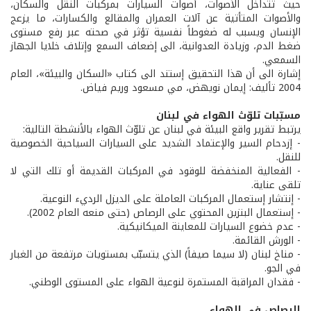
حيث تتداخل الأصوات، أصوات السيارات بمركبات النقل والسكان،
والأصوات المتأتية عن آلات العمران والمقالع والكسارات، ما يزعج
الإنسان ويسبب له ضغوطاً نفسية تؤثر في صحته عبر رفع مستوى
ضغط الدم، وزيادة العدوانية، الى إضعاف السمع وإتلاف خلايا الجهاز
السمعي.
إشارة الى أن هذا التحقيق إستند الى كتاب «السكان والبيئة»، العام
2004 تأليف: إيمان نويهض، مي مسعود وريم فياض.
مسبّبات تلوّث الهواء في لبنان
يرتبط تقرير واقع البيئة في لبنان عن تلوّث الهواء بالأنشطة التالية:
- إزدحام السير والإعتماد الشديد على السيارات السياحية الخصوصية
للنقل.
- الفعالية المنخفضة للوقود في المركبات القديمة أو تلك التي لا
تلقى عناية.
- إنتشار إستعمال المركبات العاملة على الديزل الرديء النوعية.
- إستعمال البنزين المحتوي على الرصاص (حتى منعه العام 2002).
- عدم خضوع السيارات للمعاينة الميكانيكية.
- الورش القائمة.
- مناخ لبنان (لا سيما صيفاً) الذي يتسبّب بمستويات مرتفعة من الغبار
في الجو.
- فقدان المراقبة المستمرة لنوعية الهواء على المستوى الوطني.
الرصاص في الهواء