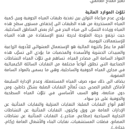
تغيّر المناخ العالمي.
تلوّث الموارد المائية
يؤدي عدم مراعاة التوازن بين تغذية طبقات المياه الجوفية وبين كمية
المياه المستخرجة من هذه الطبقات الى إنخفاض مستوى سطح هذه
المياه وزيادة التسرّب الى مياه البحر في آبار بعض المناطق الساحلية،
حيث ترتفع درجة الملوحة لدرجة تمنع الإستفادة من هذه المياه
للإستعمالات اليومية.
أهم ما يضرّ بالثروة المائية هو الإستعمال العشوائي للأدوية الزراعية
والمبيدات الحشرية والأسمدة والمخصبات ما يؤدي الى تسرّب هذه
المواد السامة الى مصادر المياه. تساهم في تلوّث المياه النشاطات
الصناعية التي تطلق أنواعاً مختلفة من النفايات السائلة الكيميائية
في مجاري المياه الجوفية والساحلية، وهي ما يسمى بالمواد السامة
العضوية.
يضاف الى ذلك سوء صرف المياه المستعملة، وعدم الإدارة السليمة
لأماكن الطمر الصحي حيث تُعالَج النفايات الصلبة بشكل خاطئ، ومن
دون متابعة، وهو السبب الأساسي في تلوّث المياه السطحية
والجوفية على حدٍ سواء.
أهم أنواع النفايات الصلبة: النفايات المنزلية والنفايات المتأتية عن
الإدارات العامة من ورق وكرتون، النفايات المتأتية عن النشاطات
التجارية السياحية (مطاعم، متاجر...)، النفايات المتأتية عن نشاطات
المصانع، فضلات المستشفيات، نفايات البناء والأشغال العامة (ركام،
حجارة...).