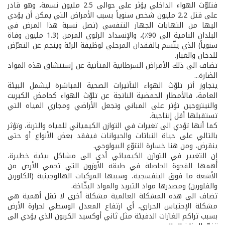
فتلوّث الهواء الداخلي يؤثر على حوالى 2.5 مليون نسمة، وهو قادر
على قتل 2.2 مليون شخص سنوياً بسبب الأمراض التي يمكن أن يؤدي
اليها من التهابات الجهاز التنفسي (تصل نسبة هذا المرض في
البلدان النامية الى 90٪)، والإنسداد الرئوي المزمن (1.3 مليون وفاة
سنوياً) الذي يتّسم بالفقدان المرحلي لوظيفة الرئة وينجم عن التعرّض
للدخان والغبار.
تضاف الى ذلك الأمراض السرطانية المتأتية عن إستنشاق هذه المواد
الضارة...
يتجاوز أثر تلوّث الهواء التأثيرات الصحية المباشرة ليشمل البيئة
العامة، فالأمطار الحمضية الناتجة عن تلوّث الهواء كحامض الكبريت
والنيتروجين تؤثر على المباني وتجعل الأراضي ومجاري المياه التي
تستقبلها أقل إنتاجية.
كما أنها تؤدي الى تغيرات في التوازن الكيميائي للمياه والتربة، وتؤثر
بالتالي على حياة النباتات والحيوانات فيفقد بعض الأنواع أو حتى
ينقرض، ومن هنا خسارة التنوّع البيولوجي.
إن التغيير في التوازن الكيميائي أدى الى مشاكل بيئية خطيرة،
أهمها الفجوة الحاصلة في طبقة الأوزون التي تحمي الأرض من
الأشعة ما فوق البنفسجية، وسببها المركبات الهالوجينية (الكلورين
والفلورين) ومصدرها مواد التبريد والمواد البخّاخة.
تضاف الى هذه المشكلة العالمية مشكلة أخرى لا تقل أهمية هي
مشكلة الإحتباس الحراري، أي ارتفاع المعدل الوسطي لحرارة الأرض
بسبب تراكم الغازات الدفيئة مثل ثاني أوكسيد الكربون الذي يؤدي الى