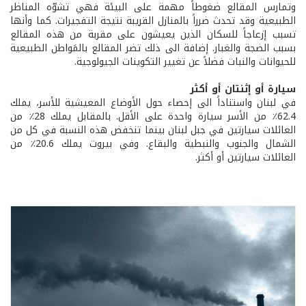
وتمارس المقالع ضغوطاً مهمة على البيئة فهي تشوّه المناظر
الطبيعية وقد تحدث ضرراً بالمنازل القريبة نتيجة التفجيرات. كما وأنها
تسبب إزعاجاً للسكان الذين يعيشون على مقربة من هذه المقالع
بسبب الضجة والغبار. إضافة الى ذلك تضر المقالع بالمَواطن الطبيعية
للحيوانات والنبات فضلاً عن تغيير التكوينات الجيولوجية.
سيارة أو إثنتان أو أكثر
في لبنان واستناداً الى إحصاء حول الأوضاع المعيشية للأسر، يملك
62.4٪ من الأسر سيارة واحدة على الأقل. بالمقابل يملك 28٪ من
العائلات سيارتين في جبل لبنان بينما تنخفض هذه النسبة في كل من
الشمال والجنوب والنبطية والبقاع. وفي بيروت يملك 20.6٪ من
العائلات سيارتين أو أكثر.