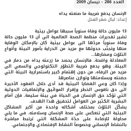
العدد 286 - نيسان 2009
الإنسان يدفع ضريبة ما صنعته يداه
إعداد: ليال صقر الفحل
13 مليون حالة وفاة سنوياً سببها عوامل بيئية
تشير تقديرات منظمة الصحة العالمية الى أن 13 مليون حالة
وفاة سنوياً مردّها الى عوامل بيئية كان بالإمكان الوقاية
منها وتجنّب حدوثها مع مزيد من الدراية بأمور البيئة وأنواع
التلوّث ومضارها...
المعادلة واضحة، فالإنسان يحصد ما زرعته يداه من دمار في
البيئة، وهو يدفع ضريبة التطوّر التكنولوجي والسعي الى
مزيد من الرفاه، من دون إهتمام كبير باستمرارية البيئة التي
حضنته وبسلامتها وتوازن عناصرها.
وإذا كان وعي القضايا البيئية قد أدى خلال العقود الأخيرة
الى دق ناقوس الخطر وإقرار المواثيق والإتفاقيات الدولية
التي تؤكد حق الإنسان في الحياة في بيئة سليمة، فإن أمام
البشرية الكثير من العوامل لتحقيق هذا الهدف.
يشكّل التلوّث بمختلف أشكاله واحدة من أكبر المشاكل
البيئية التي تنعكس على صحة الإنسان وسلامته. في ما يلي
محاولة للإضاءة على حدّة المشكلة التي ترتبط مباشرة
بالنشاط الإنساني وخصوصاً النشاط الإقتصادي والإجتماعي.