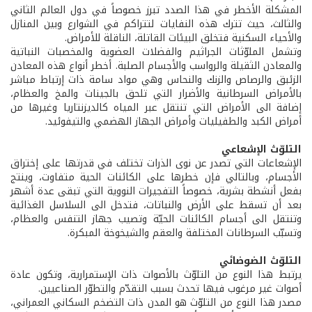
المشكلة الأخطر في هذا الصدد تبرز خصوصاً في دول العالم الثاني
والثالث، حيث تترك هذه النفايات لتتراكم في الشوارع وبين المنازل
والأحياء السكنية فتخلق البيئات القاتلة، الناقلة للأمراض.
وتشمل الملوّثات الجراثيم والفضلات العضوية والمخصبات النباتية
والمعادن الثقيلة والرواسب والأجسام الصلبة. أخطر أنواع هذه المعادن
الزئبق والرصاص والزنك والنحاس وهي مواد سامة ذات إرتباط مباشر
بالأمراض السرطانية والأضرار التي تلحق بالجينات والمخ والعظام،
إضافة الى الأمراض التي تنتقل عبر المياه كالديزنتاريا وغيرها من
أمراض الكبد والطفيليات وأمراض الجهاز الهضمي والتيفوئيد.
التلوّث الإشعاعي
الإشعاعات التي تصدر عن نوى الذرات تختلف في قدرتها على إختراق
الأجسام، وبالتالي فإن خطرها على الكائنات الحية متفاوت، وينتج
بفعل أنشطة بشرية، خصوصاً التفجيرات النووية التي تبقى عدة أشهر
بعد أن تسقط على الأرض والنباتات، فتدخل الى السلاسل الغذائية
وتنتقل الى أجسام الكائنات الحيّة وتصيب جهاز التنفس والعظام،
وتسبّب السرطانات المختلفة والعقم والشيخوخة المبكرة.
التلوّث الضوضائي
يرتبط هذا النوع من التلوّث بالأصوات ذات الإستمرارية، وتكون عادة
أصوات غير مرغوب فيها تحدث بسبب التقدّم والتطوّر الصناعيين.
مصدر هذا النوع من التلوّث هو المدن ذات التضخم السكاني العمراني،