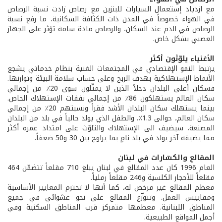
مع ازدياد إستعمال السيارات للبنزين مع رصاص زادت نسبة الرصاص
في الهواء خصوصاً في المدن ذات الكثافة السكانية، ما رفع نسبة
الرصاص في الدم عند السكان، والرصاص مادة سامة تؤثر على الجهاز
العصبي بشكل خاص.
الأغنياء يلوّثون أكثر
يرتبط النمو الإقتصادي في المجتمعات الغنية بنظام خدماتي يشجع
الأنماط الإستهلاكية بهدف الربح وعلى حساب سلامة البيئة وتوازنها.
فسكان أعلى البلدان دخلاً الذين لا يمثّلون سوى 20٪ من إجمالي
سكان العالم يستهلكون 86٪ من إجمالي نفقات الإستهلاك الخاص.
بينما يستهلك سكان البلدان الأشد فقراً ونسبتهم 20٪ من إجمالي
سكان العالم، حوالى 1.3٪. والطفل الذي يولد حالياً في بلد من البلدان
المصنعة، سيضيف الى الإستهلاك والتلوّث على امتداد عمره أكثر
مما يضيفه آخر يولد في بلد نامٍ بما يراوح بين 30 و50 ضعفاً.
المقالع والكسّارات في لبنان
العام 1996 كان عدد المقالع في لبنان يبلغ 710 مقلعاً تتضمّن 464
مقلعاً للأحجار الكلسية و246 مقلعاً رملياً.
معظم المقالع غير مرخص له، كما أنها لا تحترم المعايير الأساسية
ومقاييس العمل. وتتوزّع المقالع على نحو عشوائي في جميع
المناطق اللبنانية. معظمها متمركز قرب المناطق السكنية وفي
أجمل المواقع الطبيعية.