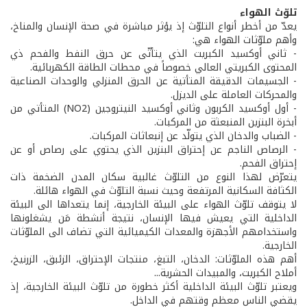
تلوّث الهواء
يعدّ من أخطر أنواع التلوّث إذ يؤثر مباشرة في صحة الإنسان والمناخ،
وأهم ملوّثات الهواء هي:
- ثاني أوكسيد الكبريت الذي يتأتّى عن حرق النفط والفحم ذي
المحتوى الكبريتي العالي خصوصاً في محطات الطاقة الكهربائية.
- الجسيمات الدقيقة المتأتية عن الحرق المنزلي والوحدات الصناعية
والمحركات العاملة على الديزل.
- أول أوكسيد الكربون وثاني أوكسيد النيتروجين (NO2) المتأتي من
أبخرة البنزين المنبعثة من المركبات.
- الضباب والدخان الذي يتولّد عن إنبعاثات المركبات.
- الرصاص الناجم عن إحتراق البنزين الذي يحتوي على رصاص أو عن
إحتراق الفحم.
يتعرّض لهذا النوع من التلوّث غالبية سكان المدن الضخمة ذات
الكثافة السكانية المرتفعة وحيث نسبة التلوّث في الهواء هائلة.
لا يتوقف تلوّث الهواء على البيئة الخارجية، إنما يتعداها الى البيئة
الداخلية التي يعيش فيها الإنسان، نتيجة أنشطة مَن يشغلونها
واستخدامهم الأجهزة والمعدات الكيميائية التي تضاف الى الملوّثات
الخارجية.
أهم هذه الملوّثات: الدخان، التبغ، منتجات الإحتراق، الزئبق، الزرنيخ،
أملاح الكبريت، والمبيدات الحشرية...
ويعتبر تلوّث البيئة الداخلية أكثر خطورة من تلوّث البيئة الخارجية، إذ
يقضي الناس معظم وقتهم في الداخل.