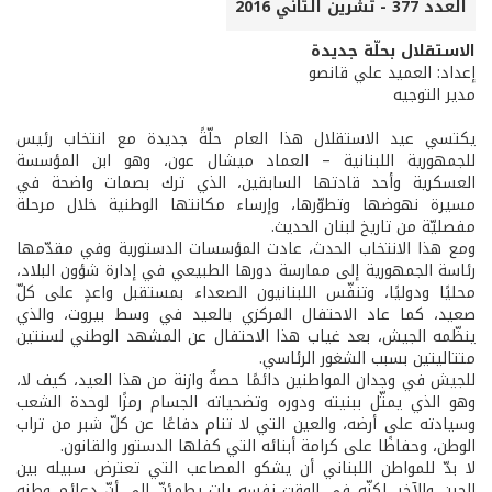
العدد 377 - تشرين الثاني 2016
الاستقلال بحلّة جديدة
إعداد: العميد علي قانصو
مدير التوجيه
يكتسي عيد الاستقلال هذا العام حلّةً جديدة مع انتخاب رئيس
للجمهورية اللبنانية – العماد ميشال عون، وهو ابن المؤسسة
العسكرية وأحد قادتها السابقين، الذي ترك بصمات واضحة في
مسيرة نهوضها وتطوّرها، وإرساء مكانتها الوطنية خلال مرحلة
مفصليّة من تاريخ لبنان الحديث.
ومع هذا الانتخاب الحدث، عادت المؤسسات الدستورية وفي مقدّمها
رئاسة الجمهورية إلى ممارسة دورها الطبيعي في إدارة شؤون البلاد،
محليًا ودوليًا، وتنفّس اللبنانيون الصعداء بمستقبل واعدٍ على كلّ
صعيد، كما عاد الاحتفال المركزي بالعيد في وسط بيروت، والذي
ينظّمه الجيش، بعد غياب هذا الاحتفال عن المشهد الوطني لسنتين
متتاليتين بسبب الشغور الرئاسي.
للجيش في وجدان المواطنين دائمًا حصةٌ وازنة من هذا العيد، كيف لا،
وهو الذي يمثّل ببنيته ودوره وتضحياته الجسام رمزًا لوحدة الشعب
وسيادته على أرضه، والعين التي لا تنام دفاعًا عن كلّ شبر من تراب
الوطن، وحفاظًا على كرامة أبنائه التي كفلها الدستور والقانون.
لا بدّ للمواطن اللبناني أن يشكو المصاعب التي تعترض سبيله بين
الحين والآخر، لكنّه في الوقت نفسه بات يطمئنّ إلى أنّ دعائم وطنه