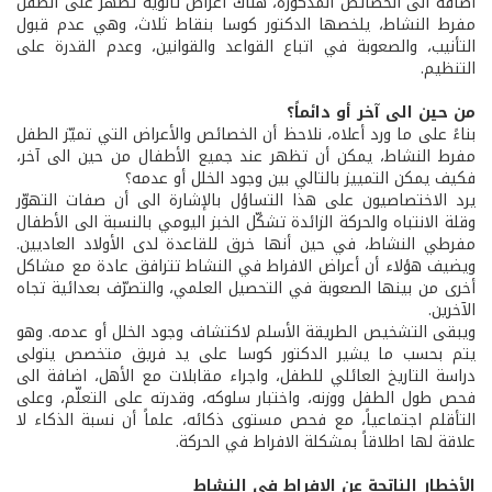
اضافة الى الخصائص المذكورة، هناك أعراض ثانوية تظهر على الطفل
مفرط النشاط، يلخصها الدكتور كوسا بنقاط ثلاث، وهي عدم قبول
التأنيب، والصعوبة في اتباع القواعد والقوانين، وعدم القدرة على
التنظيم.
من حين الى آخر أو دائماً؟
بناءً على ما ورد أعلاه، نلاحظ أن الخصائص والأعراض التي تميّز الطفل
مفرط النشاط، يمكن أن تظهر عند جميع الأطفال من حين الى آخر،
فكيف يمكن التمييز بالتالي بين وجود الخلل أو عدمه؟
يرد الاختصاصيون على هذا التساؤل بالإشارة الى أن صفات التهوّر
وقلة الانتباه والحركة الزائدة تشكّل الخبز اليومي بالنسبة الى الأطفال
مفرطي النشاط، في حين أنها خرق للقاعدة لدى الأولاد العاديين.
ويضيف هؤلاء أن أعراض الافراط في النشاط تترافق عادة مع مشاكل
أخرى من بينها الصعوبة في التحصيل العلمي، والتصرّف بعدائية تجاه
الآخرين.
ويبقى التشخيص الطريقة الأسلم لاكتشاف وجود الخلل أو عدمه. وهو
يتم بحسب ما يشير الدكتور كوسا على يد فريق متخصص يتولى
دراسة التاريخ العائلي للطفل، واجراء مقابلات مع الأهل، اضافة الى
فحص طول الطفل ووزنه، واختبار سلوكه، وقدرته على التعلّم، وعلى
التأقلم اجتماعياً، مع فحص مستوى ذكائه، علماً أن نسبة الذكاء لا
علاقة لها اطلاقاً بمشكلة الافراط في الحركة.
الأخطار الناتجة عن الافراط في النشاط