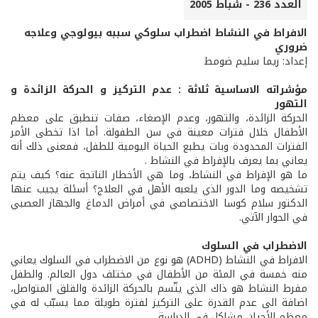
العدد 236 - شباط 2005
الافراط في النشاط اضطراب سلوكي سببه بيولوجي وعلاجه
ضروري
إعداد: ريما سليم ضومط
مؤشراته الاساسية ثلاثة : عدم التركيز و الحركة الزائدة و
التهور
الحركة الزائدة، والتهور، وعدم الإصغاء، صفات تنطبق على معظم
الأطفال خلال فترات معينة في سن الطفولة. أما اذا تخطى الأمر
الفترات المحدودة وبات يطبع الحياة اليومية للطفل، فمعنى ذلك أنه
يعاني بما يعرف بالإفراط في النشاط .
ما هو الإفراط في النشاط، وما هي الأخطار الناتجة عنه؟ كيف يتم
تشخيصه وما الدور الذي يلعبه الأهل في العلاج؟ أسئلة يجيب عنها
الدكتور سلام كوسا الاختصاصي في أمراض الدماغ والجهاز العصبي
في الحوار الآتي.
الاضطراب في السلوك
الافراط في النشاط (ADHD) هو نوع من الاضطراب في السلوك يعاني
منه خمسة في المئة من الأطفال في مختلف دول العالم. والطفل
مفرط النشاط هو ذاك الذي يتّسم بالحركة الزائدة والقلق المتواصل،
اضافة الى عدم القدرة على التركيز لفترة طويلة مما يسبّب له في
معظم الأحيان مشاكل في الدراسة.