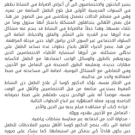
يشير الباحثون والاختصاصيون الى أن أعراض الافراط في النشاط تظهر
في السنوات المدرسية الأولى قبل بلوغ الطفل السابعة من عمره،
وهي في معظم الحالات تضمحل وتتلاشى في سن النضوج. من هنا،
فإن بعض الأهالي يتجاهلون المشكلة باعتبار أنها ستزول يوماً من
تلقاء نفسها، وهذا خطأ. فالافراط في النشاط قد ينجم عنه مشاكل
عدة أبرزها عدم القدرة على التعلّم، والقلق والاحباط، اضافة الى
السلوك الاجتماعي غير السوي الذي يرافق الولد حتى مرحلة المراهقة.
من هنا، ينصح الخبراء الأهل باتباع خطوات عدة تساعد الطفل على
تخطّي مشكلته. من أبرزها استشارة الأطباء الاختصاصيين الذين
يزودونهم بالطرق والوسائل الواجب اعتمادها مع الطفل لاكسابه
مهارات جديدة، وتعليمه الطرق الصحيحة في التعامل مع الآخرين،
وفي التعاطي مع المشاكل اليومية، اضافة الى مساعدته في ضبط
انفعالاته والحد من عدائيته.
في الاطار نفسه، يؤكد الدكتور كوسا أن علاج الطفل ذي النشاط
المفرط يستدعي متابعة من قبل الاختصاصيين والأهل في الوقت
نفسه، موضحاً أنه على الوالدين تدريب طفلهم على ضبط تصرفاته
الجامحة وردود فعله المتهوّرة عبر اتباع الخطوات التالية:
- قراءة كتاب أو مشاهدة فيلم يحبه بين الحين والآخر.
- التعامل مع الآخرين بهدوء ورويّة.
- محاولة الحد من اندفاعه عبر ممارسة نشاطات رياضية.
اضافة الى ذلك، ينصح الدكتور كوسا الأهل بتمرير الملاحظات للطفل
حين يكون هادئاً كي يتمكن من استيعابها. كما يشدّد على ضرورة