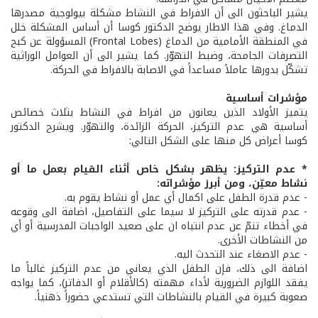
يشير الباحثون الى أن الافراط في النشاط مشكلة بيولوجية مصدرها
الدماغ. وفي هذا الاطار يوضح الدكتور كوسا أن أساس المشكلة خلل
في المنطقة الأمامية من الدماغ (Frontal Lobes) المسؤولة عن كبح
التصرفات الجامحة، وضبط التهوّر. كما يشير الى أن العوامل الوراثية
تشكّل بدورها عاملاً مساعداً في الاصابة بالافراط في الحركة.
مؤشرات أساسية
يتميز الأولاد الذين يعانون من افراط في النشاط بثلاث خصائص
أساسية هي عدم التركيز، الحركة الزائدة، والتهوّر. ويشرح الدكتور
كوسا أعراض كل منها على الشكل التالي:
* عدم التركيز: يظهر بشكل خاص أثناء القيام بعمل ما أو
نشاط معيّن، ومن أبرز مؤشراته:
- عدم قدرة الطفل على اكمال أي عمل أو نشاط يقوم به.
- عدم قدرته على التركيز لا سيما على التفاصيل، اضافة الى وقوعه
في أخطاء تنمّ عن عدم انتباه ان على صعيد الواجبات المدرسية أو أي
من النشاطات الأخرى.
- عدم الاصغاء عند التحدث اليه.
اضافة الى ذلك، فإن الطفل الذي يعاني من عدم التركيز غالباً ما
يفقد اللوازم الضرورية لأداء مهمته (كالأقلام أو الدفاتر)، كما يواجه
صعوبة كبيرة في القيام بالنشاطات التي تستدعي حضوراً ذهنياً.