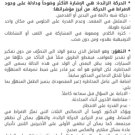
* الحركة الزائدة: هي الإشارة الأكثر وضوحاً ودلالة على وجود
الافراط في الحركة. من أبرز مؤشراتها:
- حركة شبه دائمة في اليدين أو القدمين.
- التململ في المقعد، وعدم القدرة على الجلوس في مكان واحد
لفترة طويلة.
- كثرة الكلام، وصعوبة في المشاركة في اللعب أو النشاطات
الترفيهية بهدوء ومن دون صخب.
* التهوّر:
وهو العامل الذي يدفع الولد الى التصرّف من دون تفكير
أو تقدير للعواقب، فيقطع الطريق مثلاً قبل التأكد من خلوّها من
السيارات. وقد يظن البعض أن الولد في هذه الحالة يسعى الى
المخاطرة، لكن الواقع هو أنه غير قادر على ضبط تصرفاته المتهوّرة
نظراً للخلل الدماغي المذكور سابقاً.
اضافة الى عامل المخاطرة (غير المقصودة)، يتميز الطفل المتهوّر بما
يلي:
- الاجابة عن السؤال قبل سماعه كاملاً.
- مقاطعة الآخرين أثناء المحادثة.
- عدم القدرة على الانتظار.
ويؤكد الدكتور كوسا أن الخصائص الثلاث التي تميّز الافراط في
النشاط، وهي عدم التركيز، الحركة الزائدة، والتهوّر، يمكن أن تظهر
مجتمعة، كما يمكن أن تطغى الأولى على الأخيرتين اللتين تأتيان
عادة بشكل متلازم، والعكس صحيح.