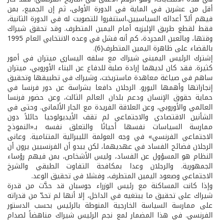
أقل من عشرين في الماية في الدورة الأولى، ثم إن الجميع، بمن
فيهم ألدّ أعدائه السياسيين،استنفروا للتصويت له في الدورة الثانية،
فقط لقطع طريق الإليزيه أمام اليمين المتطرف. وقد تحقق شيراك
وقتها، وبالعين المجردة، كم أنه فشل في وعده الانتخابي العام 1995
بالقضاء على ظاهرة اليمين المتطرف(6).
إشترك الرئيس اليميني شيراك مع سلفه اليساري ميتران في أمور
كثيرة. فقد كان لديهما إرادة صلبة للدفاع عن البناء الأوروبي، ميتران
ساهم في صياغة معاهدة ماستريخت، وشيراك في تطبيقها وتحقيق
إنجازاتها وأهمها اليورو. الرجلان دافعا بشراسة عن دور فرنسا في
حماية حقوق الإنسان ودعم بلدان العالم الثالث، وعن حضور فرنسا
العالمي والأوروبي، وعن العلاقة الفريدة مع الجار الألماني. وحتى في
الشأنين الاقتصادي والاجتماعي لم تقف الأيديولوجيا حائلاً دون
ممارسة السياسات نفسها أحيانًا والتعلق نفسه بـ«النموذج
الاجتماعي الفرنسي» في وجه العولمة الليبرالية المتنامية. وعانى
الرجلان فضائح الفساد في عهديهما، لكن يبدو أن الفرنسيين يرون أن
النظام هو المسؤول عن الفساد، وليس الأشخاص، بمن فيهم رؤساء
الجمهورية. والرجلان وعدا بمكافحة التفاوت الطبقي والشرخ
الاجتماعي وصعود اليمين المتطرف، وفشلا في تحقيق الوعد.
وإذا كانت المساكنة مع رئيس الوزراء جوسبان قد حدَّت من قدرة
شيراك على تحقيق ما يبتغيه في الداخل، إلا أنها لم تحدّ من قدراته
على ممارسة السياسة الخارجية المنوطة بالرئيس بحسب الدستور
الفرنسي. في هذا المضمار لمع نجم الرئيس شيراك مناهضاً لصدام