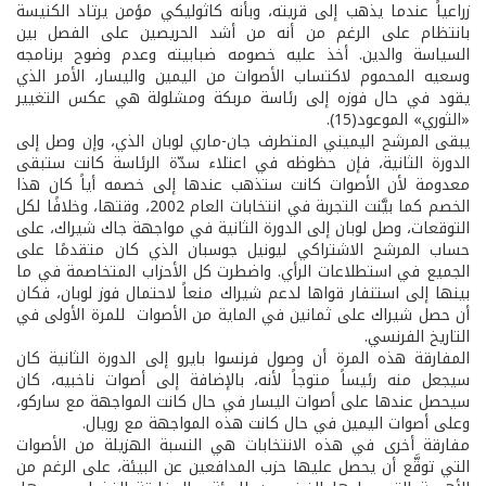
زراعياً عندما يذهب إلى قريته، وبأنه كاثوليكي مؤمن يرتاد الكنيسة
بانتظام على الرغم من أنه من أشد الحريصين على الفصل بين
السياسة والدين. أخذ عليه خصومه ضبابيته وعدم وضوح برنامجه
وسعيه المحموم لاكتساب الأصوات من اليمين واليسار، الأمر الذي
يقود في حال فوزه إلى رئاسة مربكة ومشلولة هي عكس التغيير
«الثوري» الموعود(15).
يبقى المرشح اليميني المتطرف جان-ماري لوبان الذي، وإن وصل إلى
الدورة الثانية، فإن حظوظه في اعتلاء سدّة الرئاسة كانت ستبقى
معدومة لأن الأصوات كانت ستذهب عندها إلى خصمه أياً كان هذا
الخصم كما بيَّنت التجربة في انتخابات العام 2002، وقتها، وخلافًا لكل
التوقعات، وصل لوبان إلى الدورة الثانية في مواجهة جاك شيراك، على
حساب المرشح الاشتراكي ليونيل جوسبان الذي كان متقدمًا على
الجميع في استطلاعات الرأي. واضطرت كل الأحزاب المتخاصمة في ما
بينها إلى استنفار قواها لدعم شيراك منعاً لاحتمال فوز لوبان، فكان
أن حصل شيراك على ثمانين في الماية من الأصوات للمرة الأولى في
التاريخ الفرنسي.
المفارقة هذه المرة أن وصول فرنسوا بايرو إلى الدورة الثانية كان
سيجعل منه رئيساً متوجاً لأنه، بالإضافة إلى أصوات ناخبيه، كان
سيحصل عندها على أصوات اليسار في حال كانت المواجهة مع ساركو،
وعلى أصوات اليمين في حال كانت هذه المواجهة مع رويال.
مفارقة أخرى في هذه الانتخابات هي النسبة الهزيلة من الأصوات
التي توقَّع أن يحصل عليها حزب المدافعين عن البيئة، على الرغم من