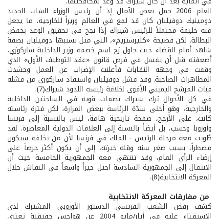
في الماية بعد أن كان شيراك قد وعد بمكافحتها.
العام 2006 حمل بعض الآمال إذ أن رئيس الوزراء الشاب الجديد
دومينيك دوفيلبان كان قد لمع في العالم وزيراً للخارجية، ما يجعل
منه خليفة محتملاً للرئيس شيراك إذا نجح في تحقيق الوعد بخفض
البطالة. لكن فضيحة «كليرستريم»، التي مثل بسببها دوفيلبان بصفة
شاهد أمام القضاء حيث حاول زج اسم خصمه وزير الداخلية ساركوزي،
أضعفته قبل أن يفشل في فرض قانون «عقد التوظيف الأول» الذي
وقفت في وجهه النقابات فأعلنت الإضراب عن العمل وحشدت
المظاهرات الصاخبة. وقد فشل دوفيلبان واستفاد ساركوزي من فشله
فبات المرشح اليميني الأقوى لخلافة رئيسه اللدود شيراك(7).
في كل الأحوال ترك شيراك بصمات قوية في الساحتين الداخلية
والخارجية، وهو أخلى سدّة الرئاسة ببعض المرارة، لكن فترة رئاسته
كانت، على الأرجح، صفحة تاريخية هامة، ليس بالنسبة إلى فرنسا
وأوروبا وحسب، بل أيضاً بالنسبة إلى العلاقات الدولية المعاصرة. لقد
طُويت معه مرحلة الرئيس - الملك في فرنسا لأن من يخلفه سيكون
مضطراً، بسبب صغر سنه وقلة خبرته، إلى أن يكون أكثر حرصاً على
إرضاء الرأي العام، وقد تنتهي معه الجمهورية الخامسة حيث أن
الانتقال إلى الجمهورية السادسة احتل حيزاً واسعاً في النقاش خلال
المعركة الانتخابية(8).
من مفارقات المعركة الانتخابية
كشف رفض الشعب الفرنسي الدستور الأوروبي المشترك لدى
الاستفتاء عليه في أيار/مايو 2004 عن هواجس حقيقية تعتري