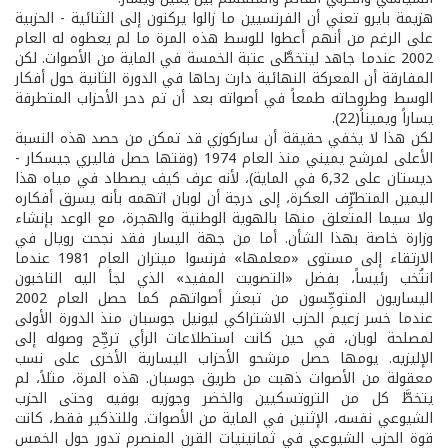
هزيمة بايرو تعني أن الفرنسيين ما زالوا يركنون إلى الثنائية - الحزبية
على الرغم من أنهم أعطوا للوسط هذه المرة ما لم يعطوه له العام
2002 عندما جاهد ليتخطَّى عتبة الخمسة في الماية من الأصوات. لكن
المفارقة أن المعركة النهائية دارت رحاها في الدورة الثانية حول أفكار
الوسط وطروحاته طمعاً في أصواته بعد أن تم دحر الأحزاب المتطرفة
يساراً ويميناً(22).
لكن هذا لا يخفي حقيقة أن ساركوزي قد تمكن من حصد هذه النسبة
الأعلى لمرشح يميني منذ العام 1974 (وقتها حصل فاليري جيسكار -
ديستان على 6,32 في الماية)، لأنه عرف كيف يصطاد في مياه هذا
اليمين المتطرِّف العكرة، إلى درجة أن لوبان اتهمه بأنه يسرق أفكاره
ولا سيما المتعلق منها بالهوية الوطنية والهجرة، مع الوعد بإنشاء
وزارة خاصة بهذا الشأن. أما من جهة اليسار فقد نجحت رويال في
الارتقاء إلى مستوى «معلمها» فرنسوا ميتران العام 1981 عندما
انتُخب رئيساً، بفضل «التصويت المفيد» الذي لجأ اليه الناخبون
اليساريون المتوجِّسون من تبعثر أصواتهم كما حصل العام 2002
عندما خسر زعيم الحزب الاشتراكي ليونيل جوسبان منذ الدورة الأولى
لمصلحة لوبان، في حين كانت استطلاعات الرأي ترجِّح وصوله إلى
الإليزيه. يومها حصل مرشحو الأحزاب اليسارية الأخرى على نسب
معقولة من الأصوات ذهبت من طريق جوسبان. هذه المرة، مثلاً، لم
يتخطَّ كل من التروتسكيين والخضر وجوزيه بوفيه وحتى الحزب
الشيوعي نفسه، الإثنين في الماية من الأصوات. وللتذكير فقط، كانت
قوة الحزب الشيوعي في ثمانينيات القرن المنصرم تدور حول الخمس