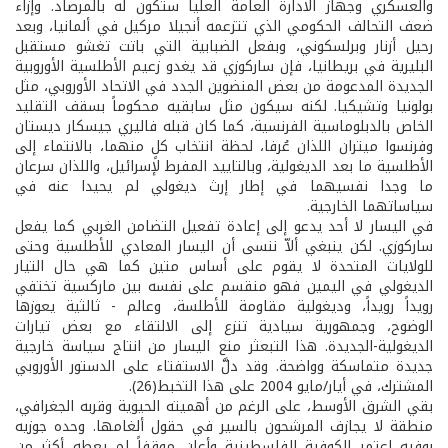
والعسكري وجهاز الادارة العامة العليا ستكون له بالمرصاد. وإزاء
ضعف التحالف الحكومي الذي تتزعمه أنجيلا مركيل في ألمانيا، وبعد
رحيل أزنار وبرلسكوني، وبفعل الضبابية التي باتت تغشو مستقبل
البليرية في بريطانيا، فإن ساركوزي قد يغدو زعيم الأطلسية الأوروبية
الجديدة المدعومة من بعض المنضوين الجدد في الاتحاد الأوروبي، مثل
بولونيا وتشيكيا. لكنه سيكون مثل سابقيه محكوماً بسقف التقليد
الخاص بالدبلوماسية الفرنسية، كما كان قبله فاليري جيسكار ديستان
وفرنسوا ميتران اللذان عُرفا، لحظة انتخاب كلٍ منهما، بالانتماء إلى
الأطلسية ما بعد الديغولية، وبالتاييد المفرط لإسرائيل، واللذان سرعان
ما وجدا نفسيهما في إطار إرث ديغولي لم يحيدا عنه في
سياساتهما الخارجية.
في اليسار لا أحد يدعو إلى إعادة تفعيل التضامن الغربي كما يفعل
ساركوزي. لكن ينبغي ألاّ ننسى أن اليسار المعادي للأطلسية وحتى
للولايات المتحدة لا يقوم على أساس متين كما هي حال التيار
الديغولي في اليمين فهو منقسم على نفسه بين ماركسية تختفي
رويداً رويداً، وديغولية مقاومة للأطلسة، وعالم - ثالثية يعوزها
الوضوح، وجمهورية سيادية تنزع إلى الالتقاء مع بعض تيارات
الديغولية-الجديدة. هذا التبعثر منع اليسار من انتاج سياسة خارجية
جديدة متماسكة وواضحة. وقد دلَّ الاستفتاء على الدستور الأوروبي
المشترك، في أيار/مايو 2004 على هذا التخبط(26).
بقي الشرق الأوسط، على الرغم من أهميته الحيوية وقربه الجغرافي،
منطقة لا يجازف المرشحون بالسير في حقول ألغامها. وحده جوزيه
بوفيه اعتمر الكوفية الفلسطينية وأعلن موقفاً لم يعطه أكثر من