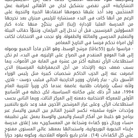
التشاركية» التي تقضي بتشكيل لجان من الأهالي لمراقبة عمل
المنتخَبين. وقد أخذ عليها خصومها افتقادها الخبرة والتجربة على
الرغم من أنها كانت في البدء مستشارة للرئيس ميتران بعد تخرجها
من المدرسة العليا للإدارة (إينا) التي يتخرَّج منها عادة كبار
المسؤولين الفرنسيين، قبل أن تدخل إلى البرلمان، وتتبوَّأ حقائب البيئة
والتعليم المدرسي والعائلة والطفولة. ولو نجحت في الانتخابات لكانت
أول امراة تحكم فرنسا في التاريخ المعاصر.
- فرانسوا بايرو (55عامًا) مرشح الوسط، وهو الآخر فاجأ الجميع بوصوله
إلى هذا الموقع المتقدم في الصراع على الإليزيه. في البدء، لم تكن
استطلاعات الرأي تعطيه أكثر من عشرة في الماية من الأصوات، ربما
بسبب ضعف حزبه (الإتحاد من أجل الديمقراطية الفرنسية) الذي
انصرفت عنه إلى الحزب الحاكم شخصيات كبيرة مثل رئيس الوزراء
الأسبق جان - بيار رافاران، ووزير الخارجية الحالي فيليب دوست - بلازي.
ولأنه تسبَّب بإضرابات طلابية عاصفة عندما كان وزيراً للتربية العام
1994، فقد أثّر ذلك على مكانته السياسية، لكن خطبه في الأسابيع
الأولى للمعركة الانتخابية دفعته إلى المركز الثالث، وربما الثاني بحسب
استطلاعات الرأي. وعلى غرار المرشحين الآخرين فقد وعد بايرو بالتغيير
وبإحداث «ثورة سلمية» تكسر الشرخ القائم بين اليمين واليسار عبر
برنامج هو خليط من أفكار اليسار واليمين والوسط يعمل على تطبيقه
«نساء ورجال ذوو كفاءة وشجاعة من المعسكرين» بعد إغلاق مدرسة
«إينا» النخبوية البورجوازية، واستبدالها بمعهد عالي المستوى مفتوح
على كل الكفاءات (14) . فاخر بايرو بأصوله الفلاحية، وبكونه يقود جراراً