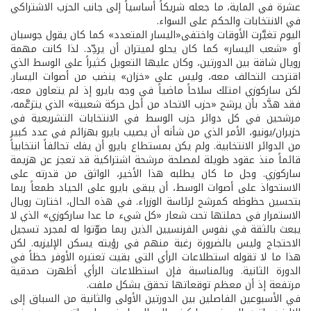
عشرة في الماية، ما جعله شريكاً أساسياً إلى جانب الحزب الاشتراكي
في الانتخابات والحكم على السواء.
اليوم تغيَّرت الأوقات واختفى«اليسار المتعدد» كما كان يقول جوسبان
أو «شعب اليسار» كما كان يحلو لميتران أن يردِّد. لذا كانت مهمة
رويال شاقة بين الدورتين، وكان عليها التعويل كثيراً على الوسط الذي
اقترحت التحالف معه، وليس على «خزان» ينضب من أصوات اليسار.
لكن ساركوزي امتلك سلاحاً ماضياً في وجه بايرو إذ لم يتعاون معه،
فقد هدَّد بأن يرشح «حزب الاتحاد من أجل حركة شعبية» الذي يتزعَّمه،
مرشحين في كل دوائر حزب الوسط في الانتخابات التشريعية في
حزيران/يونيو، الأمر الذي من شأنه أن يصيب بايرو بهزائم في عدد كبير
من الدوائر الانتخابية. ولم يكن بمستطاع بايرو أن يفك تحالفاً انتخابياً
قائماً منذ عقود طويلة لمصلحة مرشحة اشتراكية قد تعجز عن هزيمة
ساركوزي. وجل ما كان يطلبه هذا الأخير، الواثق من قدرته على
الاستحواذ على أصوات الوسط، أن يبقى بايرو على الحياد طمعاً ربما
بتحسين حظوظه كمرشح لرئاسة الوزراء. في هذه الحال، اختارت رويال
الاستمرار في حملتها تحت شعار «كل شيء ما عدا ساركوزي» الذي لا
يبعث بالثقة في نفوس الفرنسيين الذين ربما صوّتوا له لمجرد تسجيل
الاحتجاج وليس بالضرورة رغبة منهم في رؤيته يسكن الإليزيه. لكن
هذا ما لا تقوله استطلاعات الرأي التي بقيت تعتبره الأوفر حظاً في
الدورة الثانية. وبالمناسبة فإن استطلاعات الرأي أظهرت صدقية
مرتفعة إذ أن معظم توقعاتها تحقق بشكل ملفت.
في الأسبوعين الفاصلين بين الدورتين الأولى والثانية من السباق إلى