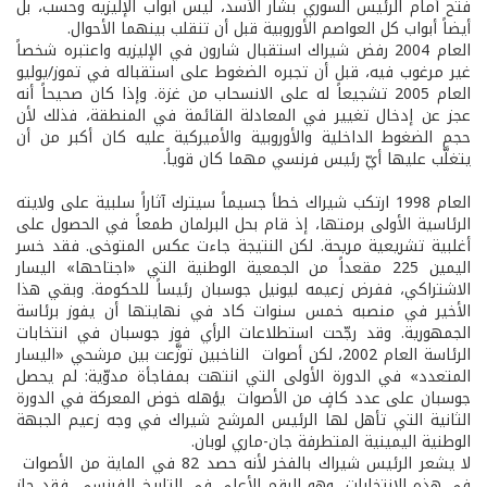
فتح أمام الرئيس السوري بشَّار الأسد، ليس أبواب الإليزيه وحسب، بل
أيضاً أبواب كل العواصم الأوروبية قبل أن تنقلب بينهما الأحوال.
العام 2004 رفض شيراك استقبال شارون في الإليزيه واعتبره شخصاً
غير مرغوب فيه، قبل أن تجبره الضغوط على استقباله في تموز/يوليو
العام 2005 تشجيعاً له على الانسحاب من غزة. وإذا كان صحيحاً أنه
عجز عن إدخال تغيير في المعادلة القائمة في المنطقة، فذلك لأن
حجم الضغوط الداخلية والأوروبية والأميركية عليه كان أكبر من أن
يتغلَّب عليها أيّ رئيس فرنسي مهما كان قوياً.
العام 1998 ارتكب شيراك خطأ جسيماً سيترك آثاراً سلبية على ولايته
الرئاسية الأولى برمتها، إذ قام بحل البرلمان طمعاً في الحصول على
أغلبية تشريعية مريحة. لكن النتيجة جاءت عكس المتوخى. فقد خسر
اليمين 225 مقعداً من الجمعية الوطنية التي «اجتاحها» اليسار
الاشتراكي، ففرض زعيمه ليونيل جوسبان رئيساً للحكومة. وبقي هذا
الأخير في منصبه خمس سنوات كاد في نهايتها أن يفوز برئاسة
الجمهورية. وقد رجّحت استطلاعات الرأي فوز جوسبان في انتخابات
الرئاسة العام 2002، لكن أصوات الناخبين توزَّعت بين مرشحي «اليسار
المتعدد» في الدورة الأولى التي انتهت بمفاجأة مدوّية: لم يحصل
جوسبان على عدد كافٍ من الأصوات يؤهله خوض المعركة في الدورة
الثانية التي تأهل لها الرئيس المرشح شيراك في وجه زعيم الجبهة
الوطنية اليمينية المتطرفة جان-ماري لوبان.
لا يشعر الرئيس شيراك بالفخر لأنه حصد 82 في الماية من الأصوات
في هذه الانتخابات، وهو الرقم الأعلى في التاريخ الفرنسي. فقد حاز