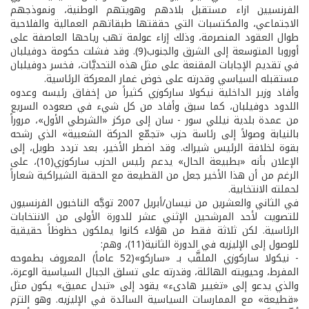
الفرنسيين ازاء مستقبل بلادهم وهويتهم الوطنية، ونموذجهم
الاجتماعي، والمكتسبات التي حققتها طبقاتهم العمالية والفلاحية
طوال العقود المنصرمة، وذلك إزاء عولمة تهب رياحها العاصفة على
أوروبا المتوسعة إلى الشرق والجنوب(9). وقد فشلت حكومة دوفيلبان
في تقديم الإجابات المقنعة على مثل هذه التحديَّات، فخسر دوفيلبان
مستقبله السياسي وقدرته على خوض غمار المعركة الرئاسية.
وأفاد وزير الداخلية نيكولا ساركوزي كثيراً من إخفاق رئيسه وعدوه
اللدود دوفيلبان، كما سبق وأفاد من كل شيء في صعوده السريع
من عمدة بلدية نيللي سور - سان إلى مركز «الشرطي الأول»، مروراً
بالنيابة وصولاً إلى رئاسة حزب «تجمّع الحركة الشعبية» الذي رشحه
بقوة لخلافة الرئيس شيراك. وقد اضطر الأخير، بعد تردد طويل، إلى
الإعلان بأنه «بطبيعة الحال» يدعم رئيس الحزب ساركوزي(10)، على
الرغم من أن هذا الأخير جعل من القطيعة مع الحقبة الشيراكية شعاراً
لحملته الانتخابية.
في الثاني والعشرين من نيسان/أبريل 2007 توجَّه الناخبون الفرنسيون
للتصويت لأحد المرشحين الإثني عشر للدورة الأولى من الانتخابات
الرئاسية. لكن ثلاثة فقط من هؤلاء كانوا يملكون حظوظاً حقيقية
للوصول إلى الإليزيه في الدورة الثانية(11)، وهم:
- نيكولا ساركوزي الملقَّب بـ «ساركو»(52 عاماً) المعروف بطموحه
المفرط، وحيويته الهائلة، وقدرته على تسلق الجبال السياسية الوعرة،
والذي يدعو إلى «تغيير هادىء» يقود إلى «تبدل عميق» يكون مثل
«قطيعة» مع الممارسات السياسية السائدة في الإليزيه. وهو التزم