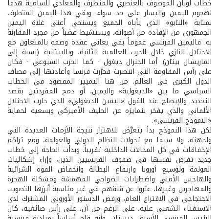
خطاب لوبان الموصوف بالعنصري والمتطرف والمعادي للسامية هدفاً
لهجوم اليمين واليسار على حد سواء. وبقي هذا اليمين المتطرف
بمثابة «التابو» الذي يأباه الجميع ويستحي أعتى غلاة اليمين
الجمهوري من الإفادة من أصواته، ويستشيط غضباً من مجرد المقارنة
به. فاليمين الفرنسي عموماً بقي يعاني عقدة وصفه بالمتعاون مع
الاحتلال النازي خلال الحرب العالمية الثانية، وبالبيتانية (نسبة إلى
الماريشال بيتان). أما الجنرال ديغول - كما الحزب الشيوعي - فكان
على رأس المقاومة التي انتصرت فحرَّرت فرنسا وأعادتها إلى مصاف
الدول الكبرى في العالم. من هنا التمييز المقصود في الخطاب
السياسي ما بين «الديغولية» واليمين، أو دمج المفردتين بقصد
التحديد والإيضاح عند القول «اليمين الديغولي» الذي حارب الاحتلال
الألماني والذي يفخر بتمايزه عن الحليف الأميركي وبسعيه لحماية
«النموذج الفرنسي».
لكن هذا النموذج بدأ يتعرَّض للاهتزاز نتيجة الأزمات العديدة التي
واجهته، ولا سيما مع تحولات النظام الدولي والعولمة، ومع تراكم
الإخفاقات في كل المجالات الداخلية تقريباً. وبدأت الحاجة إلى خطاب
جديد تفرض نفسها في صفوف الفرنسيين الذين، وإزاء إشكاليات
العولمة وتوسيع أوروبا وارتفاع البطالة وانخفاض القوة الشرائية
والهاجس الأمني واضطرابات الضواحي المهمشة ومشكلة الهجرة
والمهاجرين وغيرها، عبّروا عن قلقهم في غير مناسبة أبرزها التصويت
الاحتجاجي في الاقتراع العام، ورفض الدستور الأوروبي المشترك لدى
الاستفتاء الشعبي عليه، على الرغم من أن، على رأس صائغيه، كان
الرئيس الفرنسي الأسبق ديستان، وأنه قام أساساً بمبادرة فرنسية