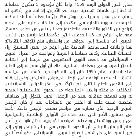
صدور القرار الدولي الرقم 1559. وإذا كان مؤيدوه لا ينكرون تطلعاته
الدائمة إلى علاقات شخصية جيدة مع الآخرين، إلا انه، في رأيهم، لم
ينقلب على سوريا ولم يلتحق ببوش قطّ. جلّ ما فعله أنه أعاد العلاقة
الفرنسية-السورية (الحارة في عهده) إلى ما كانت عليه على الدوام
(تراوح بين الفتور والقطيعة والعادية) بعد ان يئس من تعاون دمشق
معه على الرغم من كل الخدمات التي قدَّمها لها بإيعاز من الرئيس
الحريري. أما بالنسبة إلى الموقف من واشنطن، فلم تتوقف انتقاداته
لها وإداناته لسياساتها الأحادية على الرغم من بعض التنسيق إزاء
المسألة اللبنانية. وكانت سياساته العربية ومواقفه من الصراع العربي
- الإسرائيلي قد دفعت اللوبي الصهيوني في فرنسا إلى اتهامه
بالتحيّز للعرب وحتى بمعاداة السامية، ذلك أن أول سفر له إلى الخارج
بعيْد انتخابه العام 1995 كان إلى القاهرة حيث كشف عن سياسته
الشرق - أوسطية الواقعة في الإطار الديغولي التقليدي. وفي زيارة له
إلى القدس العام التالي لم يتردَّد في نهر الحراس الاسرائيليين
المكلفين مرافقته والذين «تضايقوا» من الجموع الفلسطينية المرحبة
به. وقد تعمقت علاقاته بعدد من الزعماء العرب لتتحوَّل إلى صداقات
شخصية متينة جلبت له الكثير من الاتهامات بعد ان كان الرئيس
الغربي الوحيد الذي يشارك في مراسم تشييع الرئيس حافظ الأسد
في دمشق، الأمر الذي فتح ضده كل الأبواق الإعلامية والسياسية
في باريس وواشنطن ومعظم العواصم الأوروبية. وكان هو الذي أعلن
امام البرلمان اللبناني أن الوجود السوري في لبنان شرعي وباقٍ إلى
حين العثور على حل شامل للصراع العربي - الإسرائيلي. وهو أيضاً الذي