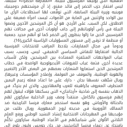
الأهمية التي يوليها الفرنسيون للبيئة. «المفارقة الخضراء» سببها،
ليس افتقار حزب الخضر إلى قائد مقنع، إذ أن مرشحتهم دومينيك
فوينيه وزيرة البيئة السابقة، التي توقَّعت لها استطلاعات الرأي ما
بين الواحد والإثنين في الماية من الأصوات، ليست امرأة ضعيفة على
الاطلاق. لكن السبب، على الأرجح، هو أن كل المرشحين الآخرين وضعوا
البيئة في رأس أولوياتهم إلى جانب أولويات أخرى في مجالات تهم
الفرنسيين الذين ما زالوا ينظرون إلى الخضر كما لو أنهم مجرد جمعية
أو منظمة لا ترقى إلى مستوى المسؤوليات الرئاسية الكبرى(16).
ودوماً في مجال المفارقات، يلاحظ المراقب للانتخابات الفرنسية
الحالية افتقارها للنقاش السياسي الحقيقي، ليس، وحسب، بسبب
غياب المواجهات المتلفزة المعتادة بين المرشحين، ولكن لأسباب
عديدة أخرى. فثمة غياب للفروقات الأيديولوجية الواضحة في خطاب
المرشحين الذين استعاروا الشعارات بعضهم من البعض الآخر (التغيير
والهوية الوطنية، والموقف من العولمة، وإصلاح المؤسسات وغيرها).
رويال شبّهت نفسها بجان - دارك على ما اعتاد فعله زعيم اليمين
المتطرف المعروف بكراهيته للعرب والمهاجرين، والذي لم يتردَّد في
الذهاب بنفسه إلى ضاحية «أرجانتاي» التي يسكنها هؤلاء ليقول لهم
إنهم فرنسيون بالكامل، منتقداً وصف وزير الداخلية ساركوزي لهم
بالحثالة والأوباش. وهو نفسه استحضر معارك فرنسا التاريخية ضد
الممالك الأوروبية في مديحه لروح الجمهورية. رويال طلبت من
مؤيديها في المهرجانات الانتخابية إنشاد النشيد الوطني ورفع العلم
الثلاثي الألوان على شبابيكهم في الأعياد الوطنية. ساركوزي تكلَّم
بافتخار عن زعماء فرنسا التاريخيين من جان جوريس وليون بلوم إلى