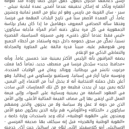
أرسى دعائمها الجنرال ديغول. حقق الرجل حلماً راوده منذ نعومة
أظفاره وتأكد له إمكان تحقيقه عندما أضحى عمدة لبلدية نييلي -
سير - سان القريبة من باريس، وهو لم يبلغ من العمر ثمانية وعشرين
عاماً، أي العمدة الأصغر سناً في تاريخ البلدات المهمة في فرنسا.
وقتها سأله الصحافي المعروف دوهاميل ما إذا كان يفكر برئاسة
الجمهورية في كل مرة يحلق ذقنه أمام المرآة فأجابه ساركوزي:
«ليس فقط عندما أحلق ذقني». وفي مسيرته السياسية، القصيرة
نسبياً، تمكَّن من سحق خصومه داخل حزبه واستفاد من أخطاء الجميع
ومن هجومهم عليه، مبيناً قدرة فائقة على المناورة والمجادلة
والتعاطي الذكي مع الإعلام.
يصفه المراقبون بأنه الرئيس الأكثر يمينية منذ خمسين عاماً، وبأنه
«محافظ جديد» سيُدخل فرنسا في منعطف جديد، تماماً كما فعلت
مرغريت تاتشر في بريطانيا، ورونالد ريغان في الولايات المتحدة،
وخوسيه ماريا أزنار في إسبانيا، وسيلفيو برلسكوني في إيطاليا. وهو
أعلن خلال حملته الانتخابية أنه لا يخجل أبداً من الانتماء إلى اليمين،
لكنه يمين يريد أن يحدث قطيعة مع كل تلك الممارسات التي سادت
في العهود السابقة من يمينية ويسارية على السواء، وإلى قيمة
العمل التي ارتقى بها إلى مصاف القيمة المثالية الأعلى، وإلى الأمن
الذي من دونه لا عمل ولا سياسة ولا من يحزنون. والذين وصفهم
ساركوزي بـ «الحثالة» و«الأوباش» هم برأيه الذين يعكِّرون صفو الأمن
ويعتدون على «الهوية الوطنية»، لذلك وعد باستحداث وزارة خاصة بـ
«الهوية الوطنية والهجرة» قيل إنه سيكلف بها صديقه الفرنسي -
الإسرائيلي أرنو كلارسفيلد الآتي لتوّه من إسرائيل حيث أدّى خدمته