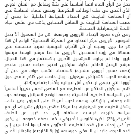
جعل من الرأي العام لاعباً أساسياً على بيّنة وتفاعل مع الشأن الدولي
الذي أضحى في صلب الوظائف الحكومية. ويتفق علماء السياسة على
أن السياسة الخارجية هي امتداد للسياسة الداخلية، ما يعني أن
تغييب السياسة الخارجية عن النقاش الانتخابي يذهب في عكس اتجاه
اللعبة الديمقراطية الصحيحة.
وفي ذروة صعود الإتحاد الأوروبي وتوسعه، هل من المعقول ألاّ يحتل
الموضوع الأوروبي مركز الصدارة في المعركة الانتخابية؟ الواقع أن هذا
هو ما جرى، وسببه أن كل الأحزاب الفرنسية تقريباً منقسمة على
نفسها في رؤية المستقبل الأوروبي ما عدا مرشح الوسط فرنسوا
بايرو، ولذا لم يجازف المرشحون الآخرون بالاستثمار في هذا المجال.
مرشح اليمين الحاكم نيكولا ساركوزي اقترح صياغة دستور مختصر
(نصف دستور أوروبي مشترك) لاستفتاء الشعب حوله، في حين أن
مرشحة الحزب الاشتراكي سيغولين رويال خاضت في كلام غامض حول
أوروبا التي ينبغي ان تكون أقل ليبرالية وأكثر اجتماعية(24).
كلام ساركوزي المتكرر عن القطيعة مع الماضي تضمن تغييراً أساسياً
في السياسة الخارجية. أطلسيته ودعمه الواضح لاسرائيل ووصفه حزب
الله وحماس بالإرهاب ودعمه لحرب أميركا على العراق وغير ذلك...
يشكل قطيعة مع الديغولية، بما فيها عهدي ميتران وشيراك، أي مع
سياسة خارجية فرنسية مستقلة إلى حد كبير عن الحليف
الأميركي(25). لكن«الكابوس الأميركي» كما يصفه خصومه، لن يكون
حراً في إحداث مثل هذه القطيعة. المقرَّبون منه ليسوا أطلسيين إلى
هذه الدرجة، ولابد أن الـ «كي دورسيه» (وزارة الخارجية) والجهاز الأمني