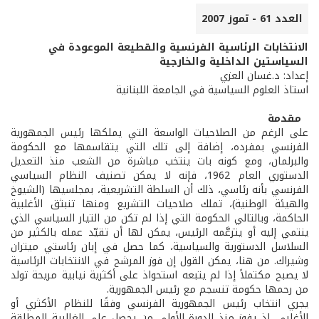
العدد 61 - تموز 2007
الانتخابات الرئاسية الفرنسية والقطيعة الموعودة في
السياستين الداخلية والخارجية
إعداد: د.غسان العزي
استاذ العلوم السياسية في الجامعة اللبنانية
مقدمة
على الرغم من الصلاحيات الواسعة التي يملكها رئيس الجمهورية
الفرنسي بمفرده، إضافة إلى تلك التي يتقاسمها مع الحكومة
والبرلمان، ومع كونه بات ينتخب مباشرة من الشعب منذ التعديل
الدستوري العام 1962، فإنه لا يمكن تصنيف النظام السياسي
الفرنسي بأنه رئاسي، ذلك أن السلطة التشريعية، بمجلسيها (الشيوخ
والهيئة الوطنية)، تملك صلاحيات التشريع ومنها تنبثق الأغلبية
الحاكمة، وبالتالي الحكومة التي إذا لم تكن من التيار السياسي الذي
ينتمي إليه أو يتزعَّمه الرئيس، يمكن لها أن تقيّد عمله بالكثير من
السلاسل الدستورية والسياسية، كما حصل في إبان رئاستي ميتران
وشيراك. من هنا، يمكن القول إن فوز المرشح في الانتخابات الرئاسية
لا يصبح مكتملاً إذا لم يتبعه استحواذ على أكثرية نيابية مريحة تولد
من رحمها حكومة تنسجم مع رئيس الجمهورية.
يجري انتخاب رئيس الجمهورية الفرنسي وفقًا للنظام الأكثري أو
الأغلبي، إذ يفوز منذ الدورة الأولى من يحصل على الغالبية المطلقة