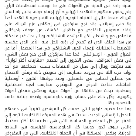
نسبة واحد في الماية من الأصوات على ما توقعت استطلاعات الرأي.
ولم يحقق مفهوم «التهديد الإيراني» أيّ إجماع حوله، بدليل زلة لسان
شيراك عندما قال إن القنبلة النووية الإيرانية الافتراضية لا تهدد أحداً
ولا حتى إسرائيل. وقد نجح ساركوزي في إجهاض عزم شيراك على
إيفاد مبعوثين للتفاوض مع طهران، فكشف عن موقف راديكالي
متضامن مع واشنطن. لكن المرشحة الاشتراكية رويال بدت غير متمكنة
من هذا الملف الذي لم تقدم أي رؤية للحل فيه، الأمر الذي عكسته
التصريحات المتباينة لزعماء الحزب الاشتراكي في هذا المضمار. أما عن
الصراع العربي - الإسرائيلي، فما عدا ساركوزي الذي جنح بعض الشيء
في بعض المواقف، سعى الآخرون إلى تقديم «مقاربات أكثر توازناً».
لقد تعرَّضت رويال إلى سيل من الانتقادات بسبب اجتماعها مع أحد
نواب حزب الله في بيروت، فسارعت إلى تعويض ذلك برفض الاجتماع
مع ممثلين لحماس في فلسطين. ومنذ جولتها الشرق - أوسطية
الفاشلة، تفادت الخوض في الموضوع، فمارست لعبة اصطناعية
وسطحية تبحث من خلالها عن أصوات عربية وتخشى فقدان أصوات
يهودية، وكل ذلك على حساب رؤية دبلوماسية واضحة وبناءة قامت
بالتضحية بها.
وما عدا قضية دارفور التي جمعت كل المرشحين تقريباً في دعمهم
للتدخل الإنساني الجديد، سادت في هذه المعركة الانتخابية النزعة إلى
القفز عن كل المواضيع الحساسة التي هي بطبيعتها أكثر تعقيداً،
والتي سوف تدور حولها كل الدبلوماسية الفرنسية في الساحة
الدولية. وتكمن المشكلة في أن الحملة الانتخابية، التي من المفروض