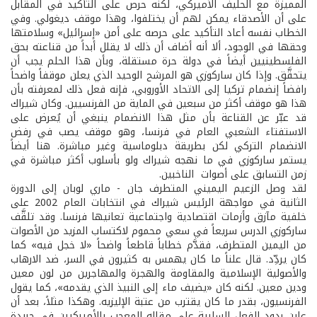
المميزة مع الحليف الأميركي، لكنه حرص على التأكيد في المقابل
على أن الأصدقاء يمكن لهم أن يختلفوا، وهذا موقف ديغولي. وفي
الخطاب نفسه أعاد التأكيد على حرصه على أمن «إسرائيل» وسلامتها
وحقها في الوجود، ألا أنه أضاف أن ذلك لا يقلل أبداً من قناعته بحق
الفلسطينيين أيضاً في دولة حرة مستقلة، وبأن هذا الحلم يجب أن
يتحقَّق. وإذا كان ساركوزي هو المرشح الوحيد الذي يعلن موقفاً واضحاً
رافضاً إنضمام تركيا إلى الاتحاد الأوروبي، فإنه فعل ذلك لمعرفته بأن
هذا هو موقف أكثر من سبعين في الماية من الفرنسيين. وكان شيراك
قد عبّر عن القناعة بأن مثل هذا الانضمام ينبغي أن يُعرض على
الاستفتاء الشعبي العام في فرنسا، وهو موقف يصب في رفض
الانضمام التركي لكن بطريقة دبلوماسية وغير مباشرة. هنا أيضاً
يستمر ساركوزي في ما نهجه شيراك ولو بأسلوب أكثر مباشرة في
زمن التسابق على أصوات الناخبين.
لقد وصل الزعيم اليميني المتطرف جان - ماري لوبان إلى الدورة
الثانية في مواجهة الرئيس شيراك في انتخابات العام 2002 على
خلفية مآزق وأزمات اقتصادية واجتماعية تعانيها فرنسا. وقد تلقَّف
ساركوزي الدرس سريعاً في سعي محموم لاكتساب المزيد من الأصوات
من اليمين المتطرف، فقدَّم خطاباً قاطعاً واضحاً «لا خجل فيه» كما
كان يردِّد. قال علناً ما كان يهمس به كثيرون في السر، ضد الارهاب
والأصولية الإسلامية والمقاومة والهجرة والمهاجرين من لون معين
ودين معين. لكنه كان «يضيف ماء إلى النبيذ الذي يقدمه»، كما يقول
الفرنسيون، بقدر ما كان يقترب من عتبة الإليزيه. وهكذا مثلاً، بعد أن
عاين ردود الفعل السلبية على مقاله المعجب بالأميركيين في جريدة