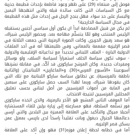
فوصل إلى مبتغاه (29) على ظهر وعود قاطعة بإحداث قطيعة جذرية
مع كل السياسات التي كانت سائدة قبله والتي انتهجها اليمين
واليسار على حد سواء. فهل ينجح الرجل في إحداث مثل هذه القطيعة
في مجال السياسة الخارجية؟
لم يكن من قبيل المصادفة ابداً ان يكون أول سياسي أجنبي يستقبله
الرئيس المنتخب وهو لمّا يتسلّم مهامه بعد، وبحضور الرئيس شيراك،
هو سعد رفيق الحريري. وكانت الصورة الرمزية التي جمعت الثلاثة في
قصر الإليزيه مفعمة بالمعاني، وفي طليعتها أنه في أحد الملفات
الدولية البارزة - الملف اللبناني تحديداً مع تداعياته الإقليمية والدولية
- سوف تكون سياسة الخلف استمراراً لسياسة السلف، ولو بوسائل
ومفردات جديدة. وكان المرشح ساركوزي قد أكّد، في مقابلة نشرتها
أسبوعيتا «الأسبوع العربي»(30). و«الماغازين» اللبنانيتان (والثانية
ناطقة بالفرنسية)، عن تطابق سياسة ساركو اللبنانية مع تلك التي
كان يقودها شيراك. وربما لهذا السبب حصل ساركوزي على سبعين
في الماية من أصوات الفرنسيين من أصل لبناني بحسب تعليق
المحللين الفرنسيين لنتيجة الانتخاب.
أما الموقف الثاني المشبع هو الآخر بالرمزية، والذي اتخذه ساركوزي
فور تسلّمه السلطة، فهو مسارعته إلى زيارة برلين للقاء المستشارة
أنجيلا ميركل والتأكيد على العلاقة المميزة بين البلدين والتي أرسى
دعائمها الجنرال ديغول وباتت تقليداً راسخاً لدى باريس، بمعزل عمن
يسكن قصر الإليزيه.
أما في خطابه لحظة إعلان فوزه(31) فهو وإن أكد على العلاقة