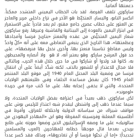
دعمتها ألمانيا.
ساركوزي تلقف الفرصة. لقد بات الخطاب اليميني المتشدد ممكناً.
انكسر التابو، واليسار، المتخبِّط هو الآخر في نزاع داخلي مرير والعاجز
عن العثور على خطاب عصري جامع مقنع، لم يعد قادراً على الاستمرار
في ابتزاز اليمين بالعودة إلى البيتانية والفاشية وغيرها. رفع ساركوزي
شعار اليمين المتخلِّص من عقده والمعتز «بتاريخ فرنسا وأمجادها
وعظمتها»، هذا التاريخ الذي ينبغي التعاطي معه على أنه «كلٌ واحدٌ
وليس مقاطعَ تناسبنا فنعتز بها، وأخرى نخجل بها فنرفضها»، على
حد قول المرشح ساركو. وهو يعتبر أنه، لا هو ولا أنصاره والمحيطون
به، كانوا قد ولدوا أو شاركوا في ما جرى خلال هذه الحرب، وبالتالي
فلا مجال للاعتذار أو للشعور بالذنب. لكنه شدَّد أيضاً على أن انتقال
فرنسا من وضعية البلد المحتل العام 1940 إلى موقع البلد المنتصر
العام 1945 كان بفضل مساعدة الحلفاء وفي طليعتهم الولايات
المتحدة، والتي لا يخفى إعجابه بها، على ما كتب مرة في جريدة
«لوموند».
لكن ساركوزي ذهب بعيداً في اعترافه بفضل الولايات المتحدة، ولا
سيما عندما ذهب إلى واشنطن ليقدم شبه اعتذار للرئيس بوش على
مواقف شيراك من سياساته الدولية واحتلاله للعراق، وأفرط في
أطلسيته المعلنة وفرنسيته المفرطة وهو ابن «المهاجر اليهودي من
سالونيك» على ما وصفه الإسرائيليون الذين وضعوا صورته على طابع
بريدي، بعدما قال موجهاً خطابه للمهاجرين (العرب والمسلمين
تحديداً): «إما أن تحبّوا فرنسا أو أن تغادروها»، وبذلك فقد كسر عدداً