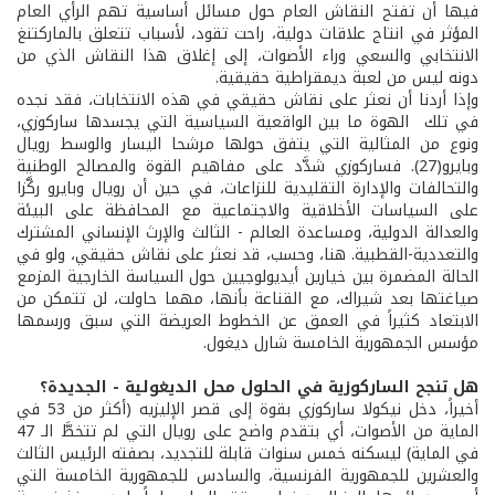
فيها أن تفتح النقاش العام حول مسائل أساسية تهم الرأي العام
المؤثر في انتاج علاقات دولية، راحت تقود، لأسباب تتعلق بالماركتنغ
الانتخابي والسعي وراء الأصوات، إلى إغلاق هذا النقاش الذي من
دونه ليس من لعبة ديمقراطية حقيقية.
وإذا أردنا أن نعثر على نقاش حقيقي في هذه الانتخابات، فقد نجده
في تلك الهوة ما بين الواقعية السياسية التي يجسدها ساركوزي،
ونوع من المثالية التي يتفق حولها مرشحا اليسار والوسط رويال
وبايرو(27). فساركوزي شدَّد على مفاهيم القوة والمصالح الوطنية
والتحالفات والإدارة التقليدية للنزاعات، في حين أن رويال وبايرو ركَّزا
على السياسات الأخلاقية والاجتماعية مع المحافظة على البيئة
والعدالة الدولية، ومساعدة العالم - الثالث والإرث الإنساني المشترك
والتعددية-القطبية. هنا، وحسب، قد نعثر على نقاش حقيقي، ولو في
الحالة المضمرة بين خيارين أيديولوجيين حول السياسة الخارجية المزمع
صياغتها بعد شيراك، مع القناعة بأنها، مهما حاولت، لن تتمكن من
الابتعاد كثيراً في العمق عن الخطوط العريضة التي سبق ورسمها
مؤسس الجمهورية الخامسة شارل ديغول.
هل تنجح الساركوزية في الحلول محل الديغولية - الجديدة؟
أخيراً، دخل نيكولا ساركوزي بقوة إلى قصر الإليزيه (أكثر من 53 في
الماية من الأصوات، أي بتقدم واضح على رويال التي لم تتخطَّ الـ 47
في الماية) ليسكنه خمس سنوات قابلة للتجديد، بصفته الرئيس الثالث
والعشرين للجمهورية الفرنسية، والسادس للجمهورية الخامسة التي