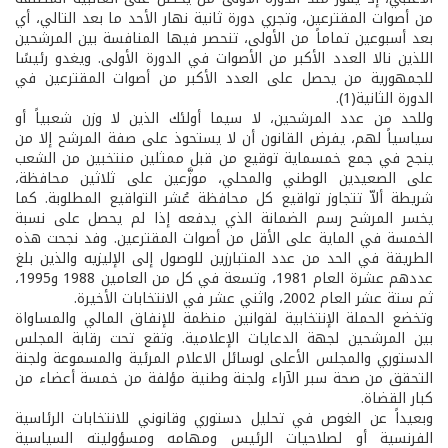
من أصوات المقترعين، وتجري دورة ثانية نهار الأحد ما بعد التالي، أي
بعد أسبوعين تماماً من الأولى، تنحصر فيها المنافسة بين المرشحين
اللذين نالا العدد الأكبر من الأصوات في الدورة الأولى. ويغدو رئيسًا
للجمهورية من يحصل على العدد الأكبر من أصوات المقترعين في
الدورة الثانية(1).
وللحد من عدد المرشحين، لا سيما أولئك الذين لا وزن شعبياً أو
سياسياً لهم، يفرض القانون أن لا يستحوذ على صفة المرشح إلا من
ينجح في جمع خمسماية توقيع من قبل ممثلين منتخبين من الشعب
على الصعيدين الوطني والمحلي، موزَّعين على ثلاثين محافظة،
شريطة ألاّ تتجاوز تواقيع كل محافظة عُشر التواقيع المطلوبة. كما
يخسر المرشح رسم الضمانة الذي يدفعه إذا لم يحصل على نسبة
الخمسة في الماية على الأقل من أصوات المقترعين. وفد نجحت هذه
الطريقة في الحد من عدد المتبارزين للوصول إلى الإليزيه والذين بلغ
عددهم عشرة العام 1981، وتسعة في كل من العامين 1988 و1995،
ثم ستة عشر العام 2002، واثني عشر في الانتخابات الأخيرة.
وتخضع الحملة الإنتخابية لقوانين منظمة للإنفاق المالي والمساواة
بين المرشحين لجهة الدعايات الإعلامية. وتقع تحت رقابة المجلس
الدستوري والمجلس الأعلى لوسائل الاعلام المرئية والمسموعة ولجنة
التحقق من صحة سبر الآراء ولجنة وطنية مؤلفة من خمسة أعضاء من
كبار القضاة.
وبعيداً عن الغوص في تحليل دستوري وقانوني للانتخابات الرئاسية
الفرنسية أو لصلاحيات الرئيس ومهامه ومسؤوليته السياسية