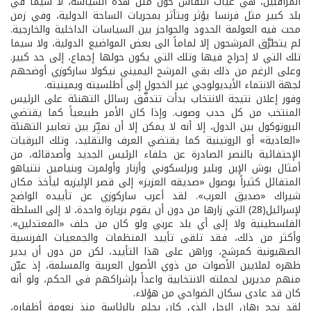
المراقبين، هي غياب النقاش حول مثل هذه السياسة، لا سيما في
بلد كبير مثل فرنسا يؤثر ويتأثر بمجريات الساحة الدولية، وفي زمن
محت فيه العولمة الحدود والحواجز بين السياسات الداخلية والخارجية.
لم يتطرَّق المرشحون إلا لماماً الى بعض المواضيع الدولية، ولا سيما
تلك التي لا إحراج فيها وتلك التي يكون حولها إجماع، إلى حد كبير.
وعلى الرغم من ذلك بقي المرشح اليميني نيكولا ساركوزي أوضحهم
لجهة الانتماء الأيديولوجي غير الخجول إلى أطلسيته ويمينيته.
وفور إعلان نتيجة الانتخاب بدأت تتدفَّق رسائل التهنئة على الرئيس
المنتخب من كل حدب وصوب. وإذا كان الأمر طبيعياً كما يقتضي
البروتوكول بين الدول، إلا أنه لا يمكن إلا أن نميِّز بين تعابير التهنئة
«العادية» أو الروتينية كما يقتضي العرف والتقليد، وتلك البرقيات
الإحتفائية بالنصر الصادرة عن حلفاء الرئيس الجديد وأصدقائه، من
أمثال بوش الإبن وبلير وبرلسكوني وأزنار وأولمرت وبنيامين نتنياهو
المتفائل كثيراً بوصول «صديقه العزيز» إلى قصر الإليزيه ليأخذ مكان
شيراك «صديق العرب». لقد أعرب ساركوزي عن تأييده الواضح
لإسرائيل(28) التي زارها من دون أن يقوم بزيارة واحدة، لا إلى السلطة
الفلسطينية ولا إلى أي بلد عربي ولو كان من حلف «المعتدلين».
وأكثر من ذلك، فقد تلقى تأييد المنظمات والجمعيات الفرنسية
الصهيونية كمرشح، وراهن على هذا التأييد، لكن من دون أن يدير
ظهره لملايين الأصوات من ذوي الأصول العربية والمسلمة، إذ عيّن
منهم مديرين لحملته الانتخابية واعداً بإشراكهم في الحكم، ولو أنه
كان قد عادى سكان الضواحي من هؤلاء.
لقد نجح رهان الرجل الذي كان يحلم بالرئاسة منذ نعومة أظفاره،