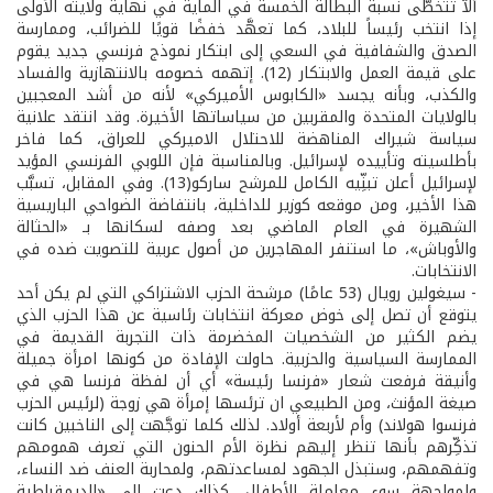
ألاّ تتخطَّى نسبة البطالة الخمسة في الماية في نهاية ولايته الأولى
إذا انتخب رئيساً للبلاد، كما تعهَّد خفضًا قويًا للضرائب، وممارسة
الصدق والشفافية في السعي إلى ابتكار نموذج فرنسي جديد يقوم
على قيمة العمل والابتكار (12). إتهمه خصومه بالانتهازية والفساد
والكذب، وبأنه يجسد «الكابوس الأميركي» لأنه من أشد المعجبين
بالولايات المتحدة والمقربين من سياساتها الأخيرة. وقد انتقد علانية
سياسة شيراك المناهضة للاحتلال الاميركي للعراق، كما فاخر
بأطلسيته وتأييده لإسرائيل. وبالمناسبة فإن اللوبي الفرنسي المؤيد
لإسرائيل أعلن تبنِّيه الكامل للمرشح ساركو(13). وفي المقابل، تسبَّب
هذا الأخير، ومن موقعه كوزير للداخلية، بانتفاضة الضواحي الباريسية
الشهيرة في العام الماضي بعد وصفه لسكانها بـ «الحثالة
والأوباش»، ما استنفر المهاجرين من أصول عربية للتصويت ضده في
الانتخابات.
- سيغولين رويال (53 عامًا) مرشحة الحزب الاشتراكي التي لم يكن أحد
يتوقع أن تصل إلى خوض معركة انتخابات رئاسية عن هذا الحزب الذي
يضم الكثير من الشخصيات المخضرمة ذات التجربة القديمة في
الممارسة السياسية والحزبية. حاولت الإفادة من كونها امرأة جميلة
وأنيقة فرفعت شعار «فرنسا رئيسة» أي أن لفظة فرنسا هي في
صيغة المؤنث، ومن الطبيعي ان ترئسها إمرأة هي زوجة (لرئيس الحزب
فرنسوا هولاند) وأم لأربعة أولاد. لذلك كلما توجَّهت إلى الناخبين كانت
تذكِّرهم بأنها تنظر إليهم نظرة الأم الحنون التي تعرف همومهم
وتفهمهم، وستبذل الجهود لمساعدتهم، ولمحاربة العنف ضد النساء،
ولمواجهة سوء معاملة الأطفال. كذلك دعت إلى «الديمقراطية