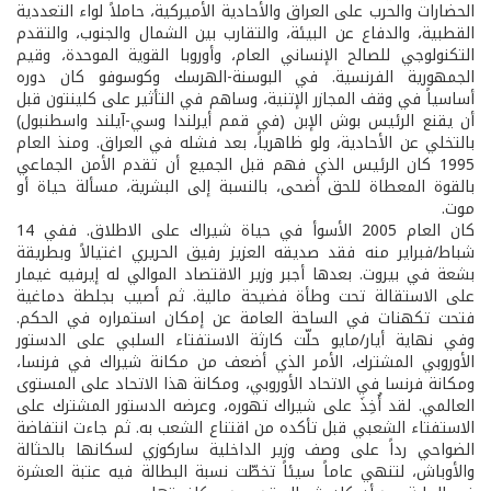
الحضارات والحرب على العراق والأحادية الأميركية، حاملاً لواء التعددية
القطبية، والدفاع عن البيئة، والتقارب بين الشمال والجنوب، والتقدم
التكنولوجي للصالح الإنساني العام، وأوروبا القوية الموحدة، وقيم
الجمهورية الفرنسية. في البوسنة-الهرسك وكوسوفو كان دوره
أساسياً في وقف المجازر الإتنية، وساهم في التأثير على كلينتون قبل
أن يقنع الرئيس بوش الإبن (في قمم أيرلندا وسي-آيلند واسطنبول)
بالتخلي عن الأحادية، ولو ظاهرياً، بعد فشله في العراق. ومنذ العام
1995 كان الرئيس الذي فهم قبل الجميع أن تقدم الأمن الجماعي
بالقوة المعطاة للحق أضحى، بالنسبة إلى البشرية، مسألة حياة أو
موت.
كان العام 2005 الأسوأ في حياة شيراك على الاطلاق. ففي 14
شباط/فبراير منه فقد صديقه العزيز رفيق الحريري اغتيالاً وبطريقة
بشعة في بيروت. بعدها أجبر وزير الاقتصاد الموالي له إيرفيه غيمار
على الاستقالة تحت وطأة فضيحة مالية. ثم أصيب بجلطة دماغية
فتحت تكهنات في الساحة العامة عن إمكان استمراره في الحكم.
وفي نهاية أيار/مايو حلّت كارثة الاستفتاء السلبي على الدستور
الأوروبي المشترك، الأمر الذي أضعف من مكانة شيراك في فرنسا،
ومكانة فرنسا في الاتحاد الأوروبي، ومكانة هذا الاتحاد على المستوى
العالمي. لقد أُخِذَ على شيراك تهوره، وعرضه الدستور المشترك على
الاستفتاء الشعبي قبل تأكده من اقتناع الشعب به. ثم جاءت انتفاضة
الضواحي رداً على وصف وزير الداخلية ساركوزي لسكانها بالحثالة
والأوباش، لتنهي عاماً سيئاً تخطّت نسبة البطالة فيه عتبة العشرة