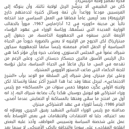
فكرة تقصير ولاية الرئيس(3).
كان من الطبيعي ألا يترشَّح الرجل لولاية ثالثة، وأن يتوجَّه إلى
الفرنسيين مودعاً وواعداً بأن ثمة وسائل كثيرة لخدمتهم خارج
الإليزيه(4) بعد أربعين عاماً قضاها في العمل السياسي منذ انتخابه
نائباً عن مدينة «كوريز» في 12 آذار/مارس 1967، مروراً بالحقائب
الوزارية العديدة التي تسلَّمها، ورئاسة الوزراء في عهود الرؤساء
الأربعة الذين سبقوه في الجمهورية الخامسة، من ديغول إلى
ميتران(5). لكن الخروج من الإليزيه لا يعني بالضرورة خروجاً من الحياة
السياسية أو الحقل العام. فبصفته رئيساً سابقاً للجمهورية سيكون
شيراك عضواً في المجلس الدستوري، وصاحب خبرة ورأي مؤثر كما هي
حال الرئيس الأسبق فاليري جيسكار ديستان الذي، وعلى الرغم من
تقدمه في السن، ما يزال فاعلاً في الحياة السياسة، بدليل ترؤسه
للجنة الحكماء التي صاغت الدستور الأوروبي المشترك.
وعلى غرار ميتران، وصل شيراك إلى السلطة مع الوعد برأب «الشرخ
الاجتماعي»، ليرحل عنها وقد غدا هذا الشرخ أكثر عمقًا واتساعًا. لكن
ولايته الأولى عكّرت صفوها خمس سنوات من «المساكنة» مع رئيس
وزراء اشتراكي هو ليونيل جوسبان. هكذا ردَّت بضاعة شيراك اليه، إذ انه
أول من افتتح ما سمّي وقتها بالمساكنة أو التعايش عندما أضحى،
العام 1986، رئيساً للوزراء في عهد الاشتراكي ميتران.
صداقته مع رئيس الوزراء اللبناني الشهيد رفيق الحريري، ووفاؤه له
بعد اغتياله، جلبا له الانتقادات والاتهامات في بعض الأوساط بأنه
عمل على شخصنة السياسة وتسييس العواطف. وأخذ عليه البعض
انقلابه المفاجىء على سوريا والتحاقه بالركب الأميركي، لا سيما بعد