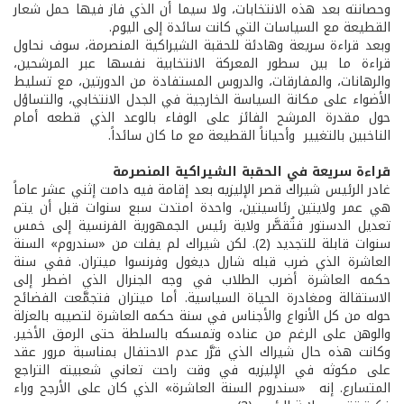
وحصانته بعد هذه الانتخابات، ولا سيما أن الذي فاز فيها حمل شعار
القطيعة مع السياسات التي كانت سائدة إلى اليوم.
وبعد قراءة سريعة وهادئة للحقبة الشيراكية المنصرمة، سوف نحاول
قراءة ما بين سطور المعركة الانتخابية نفسها عبر المرشحين،
والرهانات، والمفارقات، والدروس المستفادة من الدورتين، مع تسليط
الأضواء على مكانة السياسة الخارجية في الجدل الانتخابي، والتساؤل
حول مقدرة المرشح الفائز على الوفاء بالوعد الذي قطعه أمام
الناخبين بالتغيير وأحياناً القطيعة مع ما كان سائداً.
قراءة سريعة في الحقبة الشيراكية المنصرمة
غادر الرئيس شيراك قصر الإليزيه بعد إقامة فيه دامت إثني عشر عاماً
هي عمر ولايتين رئاسيتين، واحدة امتدت سبع سنوات قبل أن يتم
تعديل الدستور فتُقصَّر ولاية رئيس الجمهورية الفرنسية إلى خمس
سنوات قابلة للتجديد (2). لكن شيراك لم يفلت من «سندروم» السنة
العاشرة الذي ضرب قبله شارل ديغول وفرنسوا ميتران. ففي سنة
حكمه العاشرة أضرب الطلاب في وجه الجنرال الذي اضطر إلى
الاستقالة ومغادرة الحياة السياسية. أما ميتران فتجمَّعت الفضائح
حوله من كل الأنواع والأجناس في سنة حكمه العاشرة لتصيبه بالعزلة
والوهن على الرغم من عناده وتمسكه بالسلطة حتى الرمق الأخير.
وكانت هذه حال شيراك الذي قرَّر عدم الاحتفال بمناسبة مرور عقد
على مكوثه في الإليزيه في وقت راحت تعاني شعبيته التراجع
المتسارع. إنه «سندروم السنة العاشرة» الذي كان على الأرجح وراء