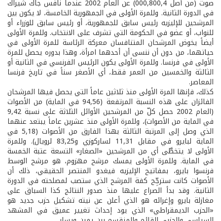
صوت (من أصل 000,800,4) عن العام 2002 عندما نافس جاك شيراك
في الدورة الثانية. وللمرة الأولى في الجمهورية الخامسة، لا يكون بين
المرشحين للإليزيه رئيس سابق للجمهورية، أو رئيس سابق للوزراء أو
للنواب، أو عضو في الحكومة التي تشرف على الانتخاب. وللمرة الأولى
أيضاً يخوض المرشحان المتنافسان معركة الرئاسة للمرة الأولى في
حياتهما، من دون أن ننسى أن أحدهما امرأة، وهذا بدوره يحصل للمرة
الأولى في فرنسا. وللمرة الأولى يكون الرئيس الفرنسي في الثانية أو
الثالثة والخمسين من العمر فقط، أي الأصغر سناً في تاريخ فرنسا
المعاصر.
كذلك، فإنها المرة الأولى منذ ثلاثين عاماً التي يحصل فيها المرشحان
الفائزان على هذه النسبة المرتفعة (94,56 في الماية) من الأصوات
(العام 2002 حصل كلّ من المرشحين الأوائل الثلاثة على نسبة 9,42
في الماية من الأصوات)، وللمرة الأولى منذ عشرين عاماً يبتعد عنهما
الذي وصل إلى المرتبة الثالثة بهذا الفارق من الأصوات (5,18 في
الماية لبايرو في مقابل 11,31 لساركوزي و83,25 لرويال). وللمرة
الأولى لا يتخطَّى أي من المرشحين «الصغار» التسعة عتبة الخمسة
في الماية. وللمرة الأولى يمسك مرشح مهزوم، هو مرشح الوسط
فرنسوا بايرو، بمفاتيح الإليزيه فيغدو المنتصر الحقيقي، ذلك أن
الأصوات كانت سترجِّح كفة المرشح الذي ستصب لمصلحته في الدورة
الثانية. وقد بدأ الصراع عليها منذ صدور النتائج كذا السباق على
مغازلة بايرو وإغرائه هو الذي أعلن عن نيته تشكيل حزب جديد هو
«الحزب الديمقراطي» الذي يود إحداث تغيير عميق في المشهد
السياسي والحزبي القائم والمنقسم بين يمين ويسار.