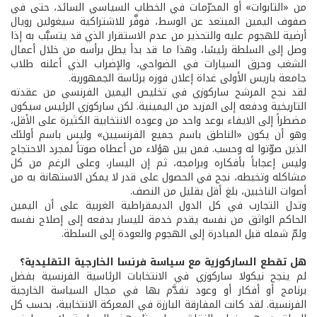
من «التابوات» أو المحرّمات في الخطاب السياسي السائد، حتى في
صفوف اليمين المبتعد عن الوسط، فوفَّر للاشتراكية سيغولين رويال
أرضية للهجوم عليه والتحذير من عدم الاستقرار الذي قد يتسبَّب به إذا
وصل إلى السلطة رئيسًا، وهذا ما قد بدأ يطل برأسه من خلال أعمال
الشغب وحرق السيارات في الضواحي، والإضراب الذي أعلنه طلاب
جامعة باريس الأولى غداة إعلان فوزه برئاسة الجمهورية.
لقد نجح المرشح ساركوزي في تخليص اليمين الفرنسي من عقدته
التاريخية ودفعه إلى المزيد من اليمينية. لكن ساركوزي الرئيس سيكون
مضطراً إلى الايفاء بوعد واحد من وعوده الانتخابية الكثيرة على الأقل،
وهو أن يكون «الناطق باسم جميع الفرنسيين» وليس باسم أولئك
الذين صوّتوا له وحسب. فمن بين هؤلاء من أعطاه صوتاً لمجرد الاحتجاج
وليس إعجاباً بأفكاره وبرامجه، ثم إن اليسار، وعلى الرغم من كل
مشاكله وتخبطه، نجح في الحصول على قدر لا يمكن الاستهانة به من
أصوات الناخبين، بلغ أقل بقليل من النصف.
وتدل التجارب في كل الدول الديمقراطية الغربية على أن اليمين
الحاكم الواثق من نفسه يقدم خدمة لليسار بدفعه إلى إصلاح نفسه
ولمّ شمله قبل المبادرة إلى الهجوم والعودة إلى السلطة.
هل تقطع الساركوزية مع سياسة فرنسا الخارجية التقليدية؟
لم ينجح نيكولا ساركوزي في الانتخابات الرئاسية الفرنسية بفضل
برنامج أو أفكار أو وعود تقدَّم بها في مجال السياسة الخارجية
الفرنسية. لقد كانت المفارقة البارزة في المعركة الانتخابية، بحسب كل