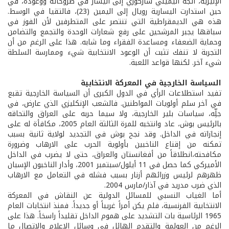
الإليزيه، اتجه اليميني ساركوزي إلى اليسار في طروحاته ووعوده، في
حين استدارت اليسارية رويال إلى اليمين (23)، فالتقيا في الوسط.
هذه هي الديمقراطية التي تنتصر على المتطرفين لأن الفوز في
سباقها يجبر المرشحين على رفع شعارات الوحدة والتجمع والتضامن
وحماية الضعفاء ومساعدة الفقراء وما شابه. هذا على الرغم من أن
التجربة لا تنفك تثبت أن الوعود الانتخابية شيء وممارسة السلطة
شيء آخر. لكنها قواعد اللعبة.
السياسة الخارجية في المعركة الانتخابية
تفيد استطلاعات الرأي في الدول الكبرى أن السياسة الخارجية تقبع
في آخر سلم أولويات المواطنين. فالشعب الإنكليزي الذي عارض، في
جلِّه، سياسات بلير الخارجية، ولا سيما حربه على العراق والتحاقه
بالرئيس بوش، عاد وانتخبه للمرة الثالثة العام 2005، مكافأة له على
إنجازاته في الداخل. وقد نجح بوش في التجديد لولاية ثانية بسبب
تمكنه من إقناع الناخبين بأولوية الحرب على الارهاب وضرورة
مكافحته،انطلاقاً من أفغانستان والعراق، حتى لا يضرب في الداخل
الأميركي كما حصل في 11 أيلول/سبتمبر 2001، وأدار الناخبون الإسبان
ظهرهم لرئيس وزرائهم أزنار بسبب فشله في التعامل مع الارهاب
الذي ضرب مدريد في آذار/مارس 2004.
أما الغياب النسبي للمسائل الدولية عن النقاش في المعركة
الانتخابية الفرنسية، فلم يكن أمراً غريباً أو جديداً. فمنذ انتخابات العام
1965 الرئاسية بات التشديد على هموم الداخل تقليداً راسخاً. هذا على
الرغم من العولمة والتقدم الهائل في وسائل الاعلام والاتصال ما