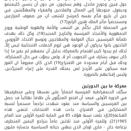
جول فيري وجورج ماندل، وهم يساريون، من دون أن ينسى كليمنصو
وديغول، متوجهاً إلى العمال والفلاحين والفقراء والمهمَّشين، في
حين أن بايرو قدَّم نفسه كمرشح للشعب آتٍ من صفوف المزارعين
ومستحضراً مآثر الملك هنري الرابع(17).
في المحصلة الكل تكلَّم عن الشعب والأمة والهوية الوطنية وروح
الجمهورية والأمجاد الفرنسية والتاريخ المجيد(18)، وكل ذلك بهدف
طمأنة الفرنسيين حيال العولمة والمهاجرين وتوسع الاتحاد الأوروبي.
الناخبون باتوا يدركون أن الوعود هي لزوم الحملات الانتخابية ليس إلاّ،
لذلك لم يبدوا كبير اهتمام بالمعركة، بدليل أن نصفهم لم يقرر ما إذا
كان سوف يشارك في التصويت أم لا، ولمن يصوّت في حال المشاركة،
وذلك قبل أيام معدودة من الاقتراع(19) الذي كان معروفاً ان الفوز
فيه سيكون على الأرجح لمن يمتلك القدرة على إغراء المتردِّدين،
وليس إقناعهم بالضرورة.
معركة ما بين الدورتين
سجَّلت الديمقراطية الفرنسية انتصاراً على نفسها وعلى متطرفيها
في الدورة الأولى. فبعد أن اقتنع المحلِّلون بأن طلاقاً نهائياً قد حصل
بين الفرنسيين والسياسة منذ عقود شهدت تراجعاً مستمراً لنسبة
المشاركين في الاقتراع، جاءت هذه الانتخابات لتنفي هذه
القناعة(20)إذ بلغت نسبة هؤلاء 85 في الماية للمرة الأولى منذ العام
1965(21). وللمرة الأولى منذ ثلاثين عاماً يتراجع اليمين المتطرف
بزعامة جان - ماري لوبان الذي ينهي حياته السياسية بخسارة مليون