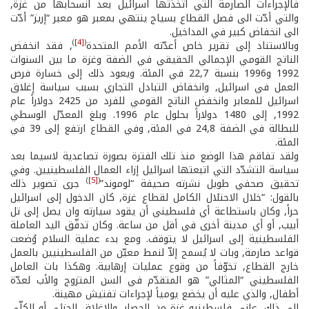
فالإجراءات الصارمة التي اتخذتها اسرائيل بعد انسحابها من غزة,
والتي أدّت الى فصل القطاع بسياج ينتهي بمعبر هو معبر “إريز” أدّت
الى انخفاض كبير في المداخيل.
)
[4]
(
وبالاستناد إلى تقرير خاص أعدّته الأمم المتحدة
, فقد انخفض
الناتج القومي الإجمالي الحقيقي في الضفة وغزة ما بين السنوات
1992 و1996 بنسبة 22,7 في المئة. ويعود ذلك إلى خسارة فرص
العمل في اسرائيل, وانخفاض التبادل التجاري بسبب سياسة إغلاق
اسرائيل للمعابر وانخفض الناتج القومي للفرد من 2425 دولاراً عام
1992, إلى 1480 دولاراً بحلول عام 1996. وبلغ المعدّل الوسطي
للبطالة في الضفة 24,8 في المئة, وفي القطاع ارتفع إلى 39 في
المئة.
ولقد تفاقم هذا الوضع منذ تلك الفترة بصورة تصاعدية لاسيما بعد
سياسة التشدّد التي اتبعتها اسرائيل إزاء العمال الفلسطينيين. وفي
)
[5]
(
تحقيق صحفي طويل نشرته صحيفة “لوموند”
جرى تصوير ذلك
بالقول: “خلال الاحتلال الكامل لقطاع غزة, كان الدخول إلى اسرائيل
حراً, وكان باستطاعة أي فلسطيني أن يقود سيارته وان يصل إلى تل
أبيب, أو أي مدينة أخرى في أقل من ساعة. وكان تدفّق اليد العاملة
الفلسطينية إلى اسرائيل لا يتوقف. ومع بدء عملية السلام وُضعت
قواعد صارمة, وبات لا يُسمح إلاّ لنمط معيّن من الفلسطينيين بالعمل
خارج القطاع, تخوّفاً من وقوع عمليات إرهابية. وهكذا بات العامل
الفلسطيني “المثالي” هو المتقدّم في السن المتزوج والأب لعدّة
أطفال, والذي عليه أن يخضع يومياً لإجراءات تفتيش مهينة.
إلى ذلك, عانى فلسطينيو غزة من الحصار, والاغلاق الجزئي أو الكلّي