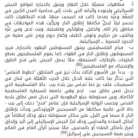
أ- ­ مظاهرات شعبيّة خلال النهار ورشق بالحجارة لمواقع الجيش
الاسرائيلي ولجنوده وآلياته التي عادت إلى محاصرة المدن الكبرى في
الضفّة وغزّة بعدما كانت قد انسحبت منها. هذه التظاهرات كانت
تنحسر ليلاً ليحلّ مكانها إطلاق النار. وتركّزت هذه المواجهات في
مناطق رام الله, والخليل, وطولكرم, وقلقيلية, وبيت لحم, وفي غزّة
وبالقرب من نتزاريم وغوش كطيف وكفار دروم ورفح على مقربة من
الحدود المصرية ــ الإسرائيلية.
ب- ­ قيام الفلسطينيين برشق المستوطنين اليهود بالحجارة, فيرد
المستوطنون بإطلاق النار في الهواء. كما يقوم الفلسطينيون بقطع
الطرقات بالإطارات المشتعلة, ممّا يحمل الجيش على فتح الطرق
)
[8]
(
والإشتباك مع الفلسطينيين
.
ج- ­ بدءاً من الأسبوع الثالث بدأت تبرز في المناطق “خطوط التماس”
التي تذكّر بما كانت عليه الحـال خلال الحرب الأهليّة في لبنان في
السبعينات. فلقد برز خط تمـاس بين بلدة بيت ­ جالا الفلسطينية التي
تدخل ضمن نطاق بيت ­ لحم وهي خاضعة للسيطرة الفلسطينية
الكاملة, وبين مستوطنة جيلو اليهودية التي تدخل ضمن نطاق بلدية
القدس. وبحسب الرواية الإسرائيلية فإن عناصر “فتح” دخلت إلى بيت ­
جالا التي غالبية سكانها من المسيحيين الأورثوذكس وبدأت بإطلاق
النار, لا سيما في الليل, على سكان مستوطنة جيلو, وذلك إنطلاقاً من
أماكن العبادة والمدارس, وذلك لجرّ الجيش الإسرائيلي إلى الرد وإلحاق
أضرار بأماكن الصلاة أو بالمدنيين, ممّا سيثير الرأي العام في العالم
)
[9]
(
ويثير نقمة المسيحيين على إسرائيل
.