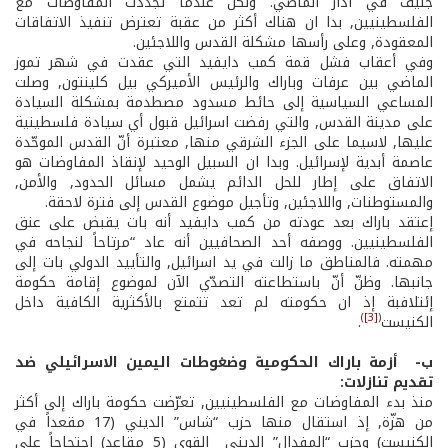
جنيف في آذار الماضي. ولكن عندما تجدّدت المفاوضات مع
الفلسطينيين, بدا ان هناك أكثر من عقبة تعترض تنفيذ الاتفاقات
المعقودة, وعلى رأسها مشكلة القدس واللاجئين.
وفي أعقاب فشل قمة كمب دايفيد التي عقدت في شهر تموز
الماضي بين عرفات وباراك والرئيس الأميركي بيل كلينتون, وصلت
المساعي السياسية إلى حائط مسدود مصطدمة بمشكلة السيادة
على مدينة القدس, والتي رفضت اسرائيل قبول أي سيادة فلسطينية
عليها, لاسيما على الجزء الشرقي منها, معتبرة أنّ القدس الموحّدة
عاصمة أبدية لإسرائيل. وبدا ان السبيل الوحيد لإنقاذ المفاوضات هو
الاتفاق على إطار للحل الدائم يشمل مسائل الحدود, والأمن,
والمستوطنات, واللاجئين, وتأجيل موضوع القدس إلى فترة لاحقة.
إعتقد باراك بعد عودته من كمب دايفيد أنه بات يقبض على عنق
الفلسطينيين. ووصفه أحد الصحافيين أنه عاد “مرتاحاً لنجاحه في
مهمته. فالمناطق ما زالت في يد اسرائيل, والتأييد الدولي بات إلى
جانبها. وظنّ أنّ باستطاعته التصدّي الآن لموضوع إقامة حكومة
إئتلافبة إذ ان حكومته لم تعد تتمتع بالأكثرية الكافية داخل
)
[3]
(
الكنيست
.
ب- ­ أزمة باراك الحكومية وضغوطات اليمين الاسرائيلي ضد
تقديم تنازلات:
منذ بدء المفاوضات مع الفلسطينيين, تعرّضت حكومة باراك إلى أكثر
من هزّة, إذ استقال منها حزب “شاس” الديني (17 مقعداً في
الكنيست) وحزب “المفدال” الديني ­ القوي (5 مقاعد) احتجاجاً على