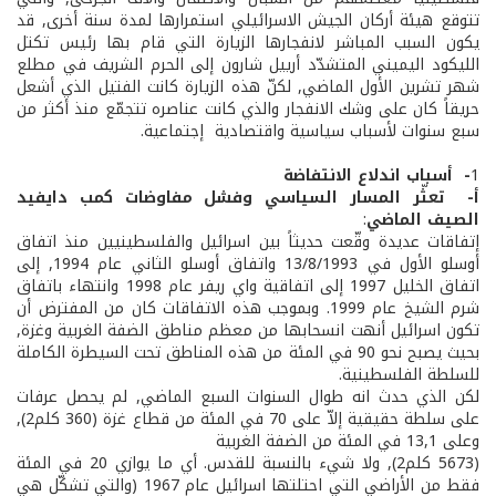
تتوقع هيئة أركان الجيش الاسرائيلي استمرارها لمدة سنة أخرى, قد
يكون السبب المباشر لانفجارها الزيارة التي قام بها رئيس تكتل
الليكود اليميني المتشدّد أرييل شارون إلى الحرم الشريف في مطلع
شهر تشرين الأول الماضي, لكنّ هذه الزيارة كانت الفتيل الذي أشعل
حريقاً كان على وشك الانفجار والذي كانت عناصره تتجمّع منذ أكثر من
سبع سنوات لأسباب سياسية واقتصادية ­ إجتماعية.
1
- ­ أسباب اندلاع الانتفاضة
أ- ­ تعثّر المسار السياسي وفشل مفاوضات كمب دايفيد
الصيف الماضي
:
إتفاقات عديدة وقّعت حديثاً بين اسرائيل والفلسطينيين منذ اتفاق
أوسلو الأول في 13/8/1993 واتفاق أوسلو الثاني عام 1994, إلى
اتفاق الخليل 1997 إلى اتفاقية واي ريفر عام 1998 وانتهاء باتفاق
شرم الشيخ عام 1999. وبموجب هذه الاتفاقات كان من المفترض أن
تكون اسرائيل أنهت انسحابها من معظم مناطق الضفة الغربية وغزة,
بحيث يصبح نحو 90 في المئة من هذه المناطق تحت السيطرة الكاملة
للسلطة الفلسطينية.
لكن الذي حدث انه طوال السنوات السبع الماضي, لم يحصل عرفات
على سلطة حقيقية إلاّ على 70 في المئة من قطاع غزة (360 كلم2),
وعلى 13,1 في المئة من الضفة الغربية
(5673 كلم2), ولا شيء بالنسبة للقدس. أي ما يوازي 20 في المئة
فقط من الأراضي التي احتلتها اسرائيل عام 1967 (والتي تشكّل هي