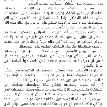
حدة, بالسيادة على الأماكن المقدّسة للطرف الثاني.
3- ­ سيكون لمشاركة عرب اسرائيل في الإنتفاضة, ودعمهم
للفلسطينيين في الضفّة وغزّة, تأثيرهما المباشر على المفاوضات
بشأن مشكلة اللاجئين. وإذا كانت اسرائيل قد أظهرت حتى الآن
استعدادها لإيواء عشرات الآلاف منهم على مراحل, فإن ذلك يبدو الآن
ضرباً من الجنون من الزاوية الأمنية والديموغرافية.
4- ­ برهنت المواجهات, أنه رغم قدرات اسرائيل العسكرية, فإنه من
السهل أن تنزلق إلى حروب أهلية جديدة من طراز حرب 1948. والثابت
الآن ان اسرائيل ما زالت أمّة “في حالة حرب” وانطلاقاً من ذلك عليها
أن تبحث مصالحها وهامش التنازلات القادرة على تقديمها.
5- ­ من الدروس الأساسية التي تعلّمتها اسرائيل هو دور وسائل
الإعلام, التي تشكّل نوعاً جديداً من “السلاح المدفعي”, وحاجة كل
جيش أن يعرف كيف يستخدم الاعلام الذي يلعب دوراً أساسياً في
الداخل والخارج.
6- ­ طرحت الإنتفاضة بحدّة مشكلة المستوطنات اليهودية في الضفّة,
ولا سيما المعزولة منها, والتي لم يعد باستطاعتها متابعة دورة
حياتها الاعتيادية من دون حماية الجيش الإسرائيلي لها.
7- ­ أثار نشوب الإنتفاضة وإرتفاع حدّة المواجهات وتحوّلها إلى
إشتباكات بالسلاح, تساؤلات عدّة حول مدى دقّة وصحّة التقديرات التي
أعدّتها الأجهزة الأمنية الإسرائيلية بهذا الشأن. إذ يبدو أن التحذيرات
التي صدرت عن هذه الأجهزة حول إمكانية حدوث مواجهات في الضفّة
لم تكن متطابقة مع الواقع ولا متفقة فيما بينها. ففي الوقت الذي