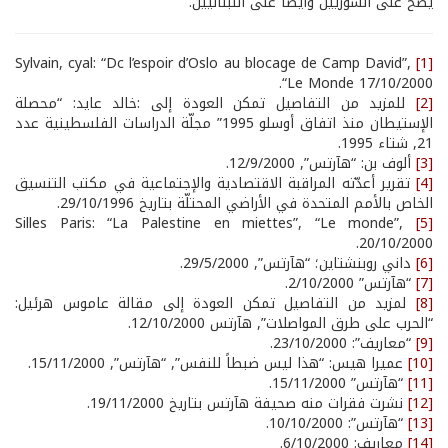
يصح على السوريين وأيضاً على اللبنانيين.
Sylvain, cyal: “Dc l’espoir d’Oslo au blocage de Camp David”,
[1]
“Le Monde 17/10/2000.
[2]
للمزيد من التفاصيل تمكن العودة إلى :خالد عايد: “محصلة
الإستيطان منذ اتفاق أوسلو 1995” مجلّة الدراسات الفلسطينية عدد
21, شتاء 1995.
[3]
ألوف بن: “هآرتس”, 12/9/2000.
[4]
تقرير أعدّته المراقبة الاقتصادية والإجتماعية في مكتب التنسيق
الخاص بالأمم المتحدة في الأراضي المحتلّة بتاريخ 29/10/1996.
Silles Paris: “La Palestine en miettes”, “Le monde”,
[5]
20/10/2000.
[6]
داني روبنشتاين؛ “هآرتس”, 29/5/2000.
[7]
“هآرتس” 2/10/2000.
[8]
لمزيد من التفاصيل تمكن العودة إلى مقالة عاموس هرئيل:
“الحرب على طرق المواصلات”, هآرتس 12/10/2000.
[9]
“معاريف”: 23/10/2000.
[10]
عميرا هيس: “هذا ليس ضبطاً للنفس”, “هآرتس”, 15/11/2000.
[11]
“هآرتس” 15/11/2000.
[12]
نشرت فقرات منه صحيفة هآرتس بتاريخ 19/11/2000.
[13]
“هآرتس”: 10/10/2000.
[14]
معاريف: 6/10/2000.