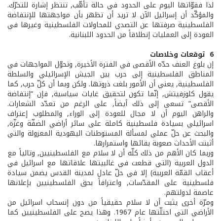
لذا فقوّاتها اليوم على الحدود في حالة تأهّب, تنتظر إشارة للتحرّك.
والمؤكّد أن إسرائيل الآن لا تريد أن تظهر بأن مواجهتها للإنتفاضة
الفلسطينية صرفتها عن التصدي للمحاولات الفلسطينية وغيرها في
العودة إلى العمليات إنطلاقاً من الحدود اللبنانية.
6 ­ توقعات وخلاصات
إن بلوغ العنف حدّه الأقصى في الفترة الأخيرة, وتحوّل المواجهات في
المناطق الفلسطينية إلى حرب بين الجيش الإسرائيلي والسلطة
الفلسطينية, يعني أن الأمور بلغت ذروتها. ولكن وبما أن كلّ حرب, كما
يقول كلوزفيتش, إنّما تكون لتحقيق غايات سياسية, فإن “إنتفاضة
الأقصى” تسعى إلى ذلك أيضاً, على الرغم من تعدّد الشعارات.
والراهن اليوم أن لا مجال للعودة إلى الوراء, والمطلوب إعتراف
اسرائيلي بسيادة فلسطينية كاملة على سائر أراضي الضفّة وغزّة,
والبحث عن حلّ عملي لمسألة المستوطنات اليهودية المعزولة والتي
أثبتت الأحداث صعوبة بقائها واستمرارها.
وربما كان الأهم من ذلك كلّه أن لا سلام مع الفلسطينيين, وتالياً مع
الدول العربية (التي قطعت في غالبيتها علاقاتها مع اسرائيل في
أعقاب القمّة العربية) إلا في حلّ عادل لمدينة القدس يضمن سيادة
فلسطينية على المقدّسات, واعترافاً بحق الفلسطينيين بإعلانها
عاصمة لدولتهم.
ومرّة أخرى يثبت أن لا سلام حقيقياً من دون إنسحاب اسرائيل من
الأراضي التي احتلّتها عام 1967. وهذا يصح على الفلسطينيين كما