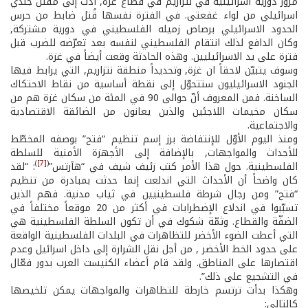
مرور دورية اسرائيلية في نتزاريم في قطاع غزة, أدّت إلى مقتل جندي
اسرائيلي من لواء غفعتى. في الفترة نفسها قُتل ضابط من حرس
الحدود الاسرائيلي برصاص زميله الفلسطيني في دورية مشتركة,
وكان الدافع لذلك انتقام الفلسطيني لنفسه بعد تعرّضه للضرب قبل
فترة على يد الاسرائيليين. وهذه الحادثة وقعت أيضاً في غزة.
وسوف يتبيّن لاحقاً ان غزة, وتحديداً منطقة نتزاريم, التي يرابط فيها
الجنود الاسرائيليون ستتحوّل إلى نقطة أساسية من نقاط الاحتكاك
الساخنة. فمن المعروف أنّ حوالى 90 في المئة من سكان غزة هم من
سكان مخيمات اللاجئين والذين يعانون من الضائقة الاقتصادية
والاجتماعية.
ومنذ اليوم الأوّل للإنتفاضة برز إسم تنظيم “فتح” بوصفه المخطّط
للأحداث والمواجهات, بالإضافة إلى الأجهزة الأمنية للسلطة
)
[7]
(
الفلسطينية. حول هذا الأمر كتب زئيف شيف في “هآرتس”
: “لقد
كان واضحاً أن الأحداث التي اندلعت إنما حدثت بمبادرة من تنظيم
“فتح” ومن رجال شرطة فلسطينيين في ثياب مدنية. فهم الذين
تسبّبوا في اندلاع الإضطرابات في أكثر من 20 موقعاً مختلفاً في
الضفّة والقطاع. وثمّة شكوك في أن تكون السلطة الفلسطينية هي
التي أعطت الضوء الأخضر للتظاهرات في البلدات الفلسطينية الواقعة
على حدود الخط الأخضر , من أجل نقل الشرارة إلى داخل اسرائيل وعدم
اقتصارها على المناطق. ولقد قام أعضاء الكنيست العرب بدور فعّال
في التشجيع على ذلك”.
وهكذا بدأت ترتسم خارطة للتظاهرات والمواجهات يمكن تلخيصها
كالتالي: