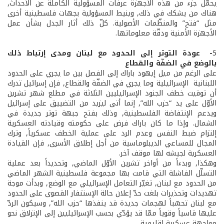
يحمّل جزء من هذه الأجهزة عرفات المسؤولية الكاملة عن الأحداث,
هناك من يشكك في ذلك, وينيط المسؤولية بجهات فلسطينية أخرى
مثل “فتح” والمنظّمات الأصولية. كلّ ذلك أثار الجدل بشأن عمل
الأجهزة الأمنية ودقّة معلوماتها.
5
- ­ عودة التوتر إلى الحدود مع لبنان ومدى إرتباط ذلك
بالوضع في الضفّة والقطاع
على الرغم من ميل إيهود باراك إلى الفصل بين ما يجري على الحدود
اللبنانية ­ الإسرائيلية وما يجري في الضفّة والقطاع, فإن إسرائيل تدرك
أن توقيت خطف الجنود الإسرائيليين الثلاثة في مطلع شهر تشرين
الأوّل على يد “حزب الله”, إنما أتى ليزيد من التضييق على إسرائيل
ويدعم الإنتفاضة الفلسطينية, وذلك بفتح جبهة توتر جديدة في
الشمال. وإذا ما كان باراك فرض على حكومته وقيادته العسكرية
إلتزام ضبط النفس وعدم الرد على عملية الخطف عسكرياً, وترك
المجال للمساعي الديبلوماسية من أجل إطلاق الأسرى, فإن القيادة
العسكرية لجيشه لها موقف آخر.
وهكذا, وبدءاً من أواخر تشرين الأوّل الماضي, وتحديداً بعد عملية
التسلّل الفاشلة التي قامت بها مجموعة فلسطينية الشهر الماضي
من الحدود مع لبنان, تغيّر التعامل الإسرائيلي مع الوضع, وبدأت موجة
تهديدات وتحذيرات بلغت حدّ إعلان حالة الإستنفار القصوى على الحدود
مع لبنان تحسّباً لهجمات جديدة قد ينفذها “حزب الله”, وسيكون الردّ
عليها قاسياً وقوياً ممّا قد يؤدّي بحسب الإسرائيليين إلى الإنزلاق نحو
مواجهة عسكرية إقليمية.