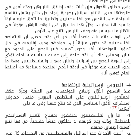
مصلحة في ضبط العنف.
وفي مطلق الأحوال فإن ثبات وقف إطلاق النار رهن بعدّة أمور, في
طليعتها مدى اقتناع اسرائيل بضرورة إيجاد حل دائم يشمل تقاسم
السيادة على القدس مع الفلسطينيين وتطبيق ما اتفق عليه سابقاً
وتنفيذ الانسحابات. وكلّ هذا ما يزال في الوقت الراهن مؤجلاً في
انتظار ما سيسفر عنه وقف النار من نتائج على الأرض.
في الوقت ذاته بات واضحاً أكثر من أي وقت مضى أن الانتفاضة
الفلسطينية قد تكون منزلقاً إلى مواجهة وحرب إقليمية في حال
تطوّرت المواجهات أكثر وجرى تصعيد كبير للوضع على الحدود مع
لبنان. ومعنى ذلك أن ثمّة حـاجة إلى عملية سياسية شـاملة تؤدّي
إلى تسوية للوضع بين إسرائيل ولبنان وسوريا والفلسطينيين. وهذا ما
يجري الحديث عنه مؤخراً في أروقة الأمم المتحدة وبمبادرة من أمينها
العام كوفي أنان.
4- ­ الدروس الإسرائيلية للإنتفاضة
منذ الأسبوع الأوّل لإندلاع المواجهات في الضفّة وغزّة, عكف
المعلّقون الإسرائيليون على استخلاص الدروس منها, محاولين
استشراف الأفق السياسي الذي قد ينتج عنها وفي ما يلي
)
[17]
(
أهمّها
:
1- ­ ما زال الفلسطينيون يحتفظون بمفتاح التغيير الاستراتيجي
للمنطقة, وذلك رغم كونهم لا يملكون جيشاً حقيقياً. من هنا تنبع
أهمية الإتفاق معهم.
2- ­ أثبتت الأحداث عجز إسرائيل والفلسطينيين عن الاحتفاظ كلّ على