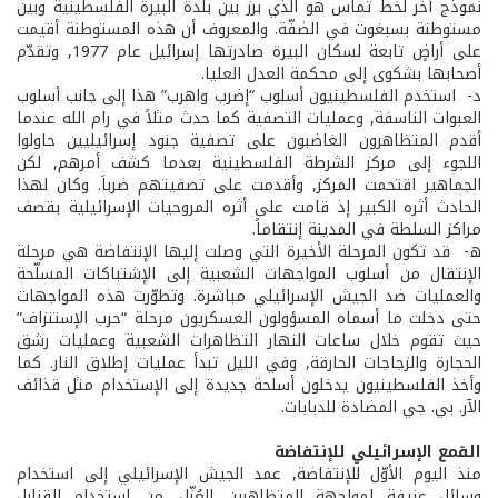
نموذج آخر لخط تماس هو الذي برز بين بلدة البيرة الفلسطينية وبين
مستوطنة بسبغوت في الضفّة. والمعروف أن هذه المستوطنة أقيمت
على أراضٍ تابعة لسكان البيرة صادرتها إسرائيل عام 1977, وتقدّم
أصحابها بشكوى إلى محكمة العدل العليا.
د- ­ استخدم الفلسطينيون أسلوب “إضرب واهرب” هذا إلى جانب أسلوب
العبوات الناسفة, وعمليات التصفية كما حدث مثلاً في رام الله عندما
أقدم المتظاهرون الغاضبون على تصفية جنود إسرائيليين حاولوا
اللجوء إلى مركز الشرطة الفلسطينية بعدما كشف أمرهم, لكن
الجماهير اقتحمت المركز, وأقدمت على تصفيتهم ضرباَ. وكان لهذا
الحادث أثره الكبير إذ قامت على أثره المروحيات الإسرائيلية بقصف
مراكز السلطة في المدينة إنتقاماً.
ه- ­ قد تكون المرحلة الأخيرة التي وصلت إليها الإنتفاضة هي مرحلة
الإنتقال من أسلوب المواجهات الشعبية إلى الإشتباكات المسلّحة
والعمليات ضد الجيش الإسرائيلي مباشرة. وتطوّرت هذه المواجهات
حتى دخلت ما أسماه المسؤولون العسكريون مرحلة “حرب الإستنزاف”
حيث تقوم خلال ساعات النهار التظاهرات الشعبية وعمليات رشق
الحجارة والزجاجات الحارقة, وفي الليل تبدأ عمليات إطلاق النار. كما
وأخذ الفلسطينيون يدخلون أسلحة جديدة إلى الإستخدام مثل قذائف
الآر. بي. جي المضادة للدبابات.
القمع الإسرائيلي للإنتفاضة
منذ اليوم الأوّل للإنتفاضة, عمد الجيش الإسرائيلي إلى استخدام
وسائل عنيفة لمواجهة المتظاهرين العُزّل. من استخدام القنابل