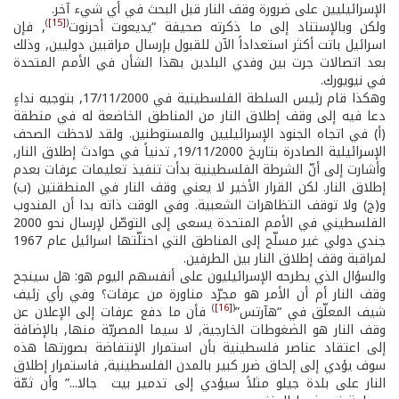
الإسرائيليين على ضرورة وقف النار قبل البحث في أي شيء آخر.
)
[15]
(
ولكن وبالإستناد إلى ما ذكرته صحيفة “يديعوت أحرنوت
, فإن
اسرائيل باتت أكثر استعداداً الآن للقبول بإرسال مراقبين دوليين, وذلك
بعد اتصالات جرت بين وفدي البلدين بهذا الشأن في الأمم المتحدة
في نيويورك.
وهكذا قام رئيس السلطة الفلسطينية في 17/11/2000, بتوجيه نداءٍ
دعا فيه إلى وقف إطلاق النار من المناطق الخاضعة له في منطقة
(أ) في اتجاه الجنود الإسرائيليين والمستوطنين. ولقد لاحظت الصحف
الإسرائيلية الصادرة بتاريخ 19/11/2000, تدنياً في حوادث إطلاق النار,
وأشارت إلى أنّ الشرطة الفلسطينية بدأت تنفيذ تعليمات عرفات بعدم
إطلاق النار. لكن القرار الأخير لا يعني وقف النار في المنطقتين (ب)
و(ج) ولا توقف التظاهرات الشعبية. وفي الوقت ذاته بدا أن المندوب
الفلسطيني في الأمم المتحدة يسعى إلى التوصّل لإرسال نحو 2000
جندي دولي غير مسلّح إلى المناطق التي احتلّتها اسرائيل عام 1967
لمراقبة وقف إطلاق النار بين الطرفين.
والسؤال الذي يطرحه الإسرائيليون على أنفسهم اليوم هو: هل سينجح
وقف النار أم أن الأمر هو مجرّد مناورة من عرفات؟ وفي رأي زئيف
)
[16]
(
شيف المعلّق في “هآرتس”
فأن ما دفع عرفات إلى الإعلان عن
وقف النار هو الضغوطات الخارجية, لا سيما المصريّة منها, بالإضافة
إلى اعتقاد عناصر فلسطينية بأن استمرار الإنتفاضة بصورتها هذه
سوف يؤدي إلى إلحاق ضرر كبير بالمدن الفلسطينية, فاستمرار إطلاق
النار على بلدة جيلو مثلاً سيؤدي إلى تدمير بيت ­ جالا...” وأن ثمّة