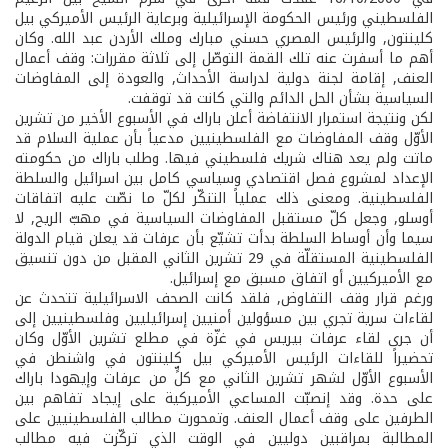
الفلسطيني ورئيس الحكومة الإسرائيلية وبرعاية الرئيس الأميركي بيل
كلينتون, والرئيس المصري حسني مبارك وملك الأردن عبد الله. وكان
أهم ما أسفرت عنه تلك القمة التوصّل إلى ثلاثة مقررات: وقف أعمال
العنف, إقامة لجنة دولية لدراسة الأحداث, والعودة إلى المفاوضات
السياسية بشأن الحل الدائم والتي كانت قد توقفت.
لكن ونتيجة استمرار الانتفاضة أعلن باراك في الأسبوع الأخير من تشرين
الأوّل وقف المفاوضات مع الفلسطينيين مدعياً بأن عملية السلام قد
ماتت ولم يعد هناك شريك فلسطيني فيها. وطلب باراك من حكومته
الإعداد لمشروع فصل اقتصادي وسياسي كامل بين اسرائيل والسلطة
الفلسطينية. ومعنى ذلك عملياً التنكّر لكلّ ما نصّت عليه اتفاقات
أوسلو, وجعل كلّ مستقبل المفاوضات السياسية في مهبّ الريح, لا
سيما وأن أوساط السلطة بدأت تشيّع بأن عرفات قد يعلن قيام الدولة
الفلسطينية المستقلّة في 29 تشرين الثاني المقبل من دون تنسيق
مع الأميركيين أو اتفاق مسبق مع إسرائيل.
ورغم قرار وقف التفاوض, فلقد كانت الصحف الاسرائيلية تتحدث عن
لقاءات سرية تجري بين مسؤولين أمنيين إسرائيليين وفلسطينيين إلى
أن جرى لقاء عرفات بيريس في غزّة في مطلع تشرين الأوّل وكان
تحضيراً للقاءات الرئيس الأميركي بيل كلينتون في واشنطن في
الأسبوع الأوّل لشهر تشرين الثاني مع كلٍّ من عرفات وإيهودا باراك
على حدة. وقد إنصبّت المساعي الأميركية على إيجاد تفاهم بين
الطرفين على وقف أعمال العنف. وتمحورت مطالب الفلسطينيين على
المطالبة بمراقبين دوليين في الوقت الذي تركّزت فيه مطالب