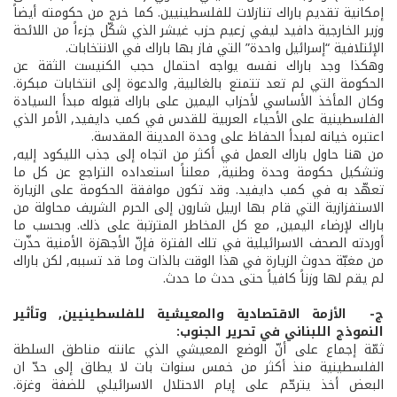
إمكانية تقديم باراك تنازلات للفلسطينيين. كما خرج من حكومته أيضاً
وزير الخارجية دافيد ليفي زعيم حزب غيشر الذي شكّل جزءاً من اللائحة
الإئتلافية “إسرائيل واحدة” التي فاز بها باراك في الانتخابات.
وهكذا وجد باراك نفسه يواجه احتمال حجب الكنيست الثقة عن
الحكومة التي لم تعد تتمتع بالغالبية, والدعوة إلى انتخابات مبكرة.
وكان المأخذ الأساسي لأحزاب اليمين على باراك قبوله مبدأ السيادة
الفلسطينية على الأحياء العربية للقدس في كمب دايفيد, الأمر الذي
اعتبره خيانه لمبدأ الحفاظ على وحدة المدينة المقدسة.
من هنا حاول باراك العمل في أكثر من اتجاه إلى جذب الليكود إليه,
وتشكيل حكومة وحدة وطنية, معلناً استعداده التراجع عن كل ما
تعهّد به في كمب دايفيد. وقد تكون موافقة الحكومة على الزيارة
الاستفزازية التي قام بها ارييل شارون إلى الحرم الشريف محاولة من
باراك لإرضاء اليمين, مع كل المخاطر المترتبة على ذلك. وبحسب ما
أوردته الصحف الاسرائيلية في تلك الفترة فإنّ الأجهزة الأمنية حذّرت
من مغبّة حدوث الزيارة في هذا الوقت بالذات وما قد تسببه, لكن باراك
لم يقم لها وزناً كافياً حتى حدث ما حدث.
ج- ­ الأزمة الاقتصادية والمعيشية للفلسطينيين, وتأثير
النموذج اللبناني في تحرير الجنوب:
ثمّة إجماع على أنّ الوضع المعيشي الذي عانته مناطق السلطة
الفلسطينية منذ أكثر من خمس سنوات بات لا يطاق إلى حدّ ان
البعض أخذ يترحّم على إيام الاحتلال الاسرائيلي للضفة وغزة.