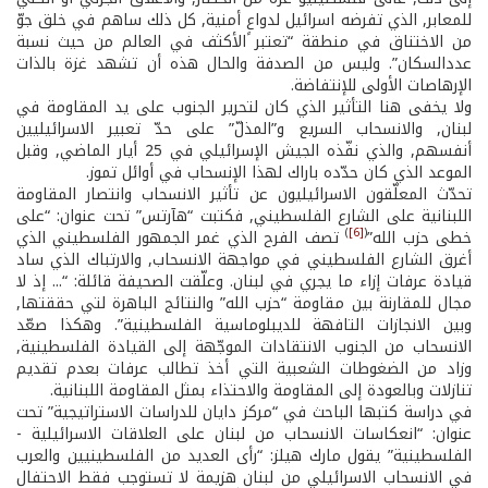
للمعابر, الذي تفرضه اسرائيل لدواعٍ أمنية, كل ذلك ساهم في خلق جوّ
من الاختناق في منطقة “تعتبر الأكثف في العالم من حيث نسبة
عددالسكان”. وليس من الصدفة والحال هذه أن تشهد غزة بالذات
الإرهاصات الأولى للإنتفاضة.
ولا يخفى هنا التأثير الذي كان لتحرير الجنوب على يد المقاومة في
لبنان, والانسحاب السريع و”المذلّ” على حدّ تعبير الاسرائيليين
أنفسهم, والذي نفّذه الجيش الإسرائيلي في 25 أيار الماضي, وقبل
الموعد الذي كان حدّده باراك لهذا الإنسحاب في أوائل تموز.
تحدّث المعلّقون الاسرائيليون عن تأثير الانسحاب وانتصار المقاومة
اللبنانية على الشارع الفلسطيني, فكتبت “هآرتس” تحت عنوان: “على
)
[6]
(
خطى حزب الله”
تصف الفرح الذي غمر الجمهور الفلسطيني الذي
أغرق الشارع الفلسطيني في مواجهة الانسحاب, والارتباك الذي ساد
قيادة عرفات إزاء ما يجري في لبنان. وعلّقت الصحيفة قائلة: “... إذ لا
مجال للمقارنة بين مقاومة “حزب الله” والنتائج الباهرة لتي حققتها,
وبين الانجازات التافهة للديبلوماسية الفلسطينية”. وهكذا صعّد
الانسحاب من الجنوب الانتقادات الموجّهة إلى القيادة الفلسطينية,
وزاد من الضغوطات الشعبية التي أخذ تطالب عرفات بعدم تقديم
تنازلات وبالعودة إلى المقاومة والاحتذاء بمثل المقاومة اللبنانية.
في دراسة كتبها الباحث في “مركز دايان للدراسات الاستراتيجية” تحت
عنوان: “انعكاسات الانسحاب من لبنان على العلاقات الاسرائيلية ­
الفلسطينية” يقول مارك هيلز: “رأى العديد من الفلسطينيين والعرب
في الانسحاب الاسرائيلي من لبنان هزيمة لا تستوجب فقط الاحتفال