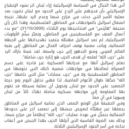
أتى هذا التبدّل في السياسة الإسرائيلية إزاء لبنان اثر نشوء الإنطباع
الإسرائيلي بأن قدرتهم على الردع على الحدود مع لبنان تضررت بعد
عملية الأسر التي حدثت في مزارع شبعا وعدم الرد عليها, نتيجة
انشغال اسرائيل بالمواجهات في المناطق الفلسطينية. وهذا كان رأي
صحيفة “هآرتس” في افتتاحيتها يوم الثلاثاء (31/10/2000): “مع بدء
أعمال العنف مع الفلسطينيين في المناطق, وتغيّر سلّم الأولويات
الاسرائيلية, لم تعد اسرائيل مهتمّة بتنفيذ تهديداتها على الجبهة
الشمالية, وباتت معنية بوقف انجراف القتال من المناطق إلى بقية
العالم العربي, ومنع التدهور إلى حرب واسعة. لقد ضبط باراك الرد
على “حزب الله” لعلمه أن هدف الحزب هو إثارة حرب شاملة”.
تعلم إسرائيل أنها مع قدراتها العسكرية غير قادرة على حسم
المعركة لصالحها في مواجهات شعبية كتلك التي تخوضها في
المناطق الفلسطينية ولا في “حرب عصابات” مثل التي خاضها “حزب
الله” ضدّها طوال الأعوام الماضية, لذا فهي تحاول اليوم رفع درجة
التصعيد على الحدود مع لبنان, وتحويل أي عملية بسيطة قد تقوم
بها المقاومة إلى مواجهة عسكرية شاملة تهدّد كلاً من لبنان
وسوريا في آنٍ معاً.
وفي الحقيقة فإن الوضع الصعب الذي تعانيه اسرائيل في المناطق
يجعلها غير مهيّأة لتعريض جيشها إلى تصعيد آخر على حدودها
الشمالية يتمثّل في عودة عمليات “حزب الله” إنطلاقاً من مزارع شبعا,
وذلك بعد الضربة القاسية التي أنزلها الحزب بهذا الجيش في أعقاب
نجاحه في أسر الجنود الإسرائيليين الثلاثة.