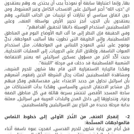
بها, وإنما اعتبارها سابقة أو نموذجاً يجب أن يحتذى به. وهم يعتقدون
ان “حزب الله” أجبر اسرائيل على الانسحاب الكامل وغير المشروط, ومن
دون اتفاق سياسي أو تنازلات أو ترتيبات من الجانب اللبناني, وهم
يعتقدون بأن الحزب أنجز تحرير الأرض بواسطة العنف, وعلى
الفلسطينيين استخدام الوسيلة ذاتها لتحقيق أهدافهم”.
وفي الحقيقة فإن النظر إلى ما آلت اليه الأوضاع اليوم في المناطق
الفلسطينية, وإلى الطريقة التي تطورت بها أساليب المواجهة, تدلّ
بوضوح على تبنّي النموذج اللبناني في المواجهات, مثل استخدام
العبوات الناسفة, وإطلاق النار على الدوريات, إلى العمليات الانتحارية,
بحيث أكّد أكثر من مسؤول عسكري اسرائيلي انه يعتبر الانتفاضة
الشعبية الفلسطينية قد دخلت في مرحلة “اللبننة”.
وهكذا فالزيارة الاستفزازية التي قام بها شارون للحرم الشريف,
ومشاهدة الفلسطينيين لمئات رجال الشرطة الذين رافقوه, أشعرهم
بأن اسرائيل تحاول من جديد الاعتداء على مقدساتهم, وفجّر فيهم
كل مشاعر الاحتقان الديني والسياسي. وهكذا بدأت الاشتباكات من
ساحة المسجد الأقصى لتنتشر بسرعة هائلة في كل مناطق الضفة
وغزة, وتتجاوزها إلى داخل المدن والبلدات العربية في اسرائيل, معلنة
بداية مرحلة جديدة من النزاع بين الاسرائيليين والفلسطينيين.
2- ­ إنفجار العنف, من النُذر الأولى إلى خطوط التماس
فالمواجهات المسلّحة:
قبل أيام من زيارة شارون للحرم القدسي, انفجرت عبوة ناسفة أثناء