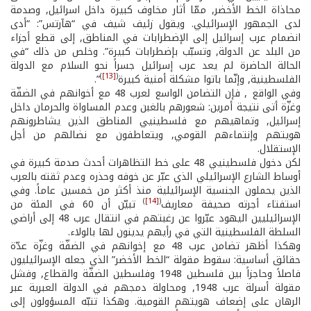
محاذاة الخط الأخضر, ممّا أثار مخاوف كبيرة داخل اسرائيل, وصدمة
لدى الجمهور الإسرائيلي. ويقول زئيف شيف في “هآرتس”: “أدى
انضمام عرب إسرائيل إلى الإضطرابات في المناطق, إلى قطع أجزاء
من البلد عن الدولة, وتسبّب بإضطرابات كبيرة”. وخلص من ذلك “في
الحالة الحاضرة لم يعد عرب إسرائيل جسراً نحو السلام مع الدولة
)
[13]
(
الفلسطينية, وإنّما باتوا مشكلة أمنية كبيرة
”.
وفي الواقع , فإن التضامن الواسع لعرب 48 مع أخوانهم في الضفّة
وغزّة أتى نتيجة أمرين: شعورهم بالغبن وعدم المساواة والحرمان داخل
إسرائيل, وتماهيهم مع فلسطينيي المناطق الذين يشاطرونهم
هويتهم وإنتماءهم القومي, ويتعاطفون مع نضالهم من أجل
الإستقلال.
لكن دخول فلسطينيي 48 على خط التظاهرات أحدث صدمة كبيرة في
أوساط الشارع الإسرائيلي الذي عبّر عن خوفه وحذره وعدم ثقته بالعرب
الذين يحملون الجنسية الإسرائيلية منذ أكثر من خمسين عاماً. وفي
)
[14]
(
استفتاء أجرته صحيفة معاريف
تبيّن أن 60 في المئة من
الإسرائيليين اليهود عبّروا عن رغبتهم في انتقال عرب 48 إلى أراضي
السلطة الفلسطينية التي في رأيهم يدينون لها بالولاء.
وهكذا أظهر تضامن عرب 48 مع إخوانهم في الضفّة وغزّة عدّة
حقائق أساسية: سقوط مقولة “الخط الأخضر” الذي جعله الإسرائيليون
فاصلاً وحاجزاً بين فلسطين 1948 وفلسطين الضفّة والقطاع, وفشل
مقولة أسرلة عرب 1948, ومحاولة دمجهم في الدولة العبرية عبر
الرهان على إضعاف هويتهم القومية. وهكذا تنبّه المسؤولون إلى