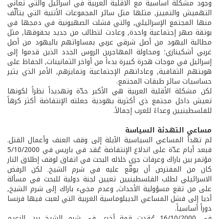
وجود مشكلة أساسية مع الأقلية العربية في اسرائيل والتي تعاني
التهميش والتمييز, مثلها مثل سائر المجموعات الأتنية التي يتألّف
منها المجتمع الإسرائيلي, والتي فشلت الصهيونية في دمجها في
بوتقة صهر إجتماعية واحدة, وعادت لتطالب من جديد بحقوقها, مثل
مطالبة اليهود من أصل شرقي عربي بمساواتهم باليهود من أصل
غربي أشكينازي؛ ومحاولة المهاجرين الروس الجدد الذين قدموا إلى
إسرائيل في موجات هجرة كبيرة بدءاً من أواخر الثمانينات, الحفاظ على
هويتهم الثقافية, وعاداتهم الإجتماعية وتمايزهم, الأمر الذي يثير
حساسيات سائر طبقات المجتمع.
لكن مشكلة الأقلية العربية هي الأكبر حدّة وتهديداً نظراً لكونها
تعيش داخل مجتمع ذي أكثرية يهودية جعلته الإنتفاضة أكثر كرهاً
للفلسطينيين وعداءً للعرب إجمالاً.
مساعي التهدئة السياسة
لم تهدأ المساعي السياسية الآيلة إلى وقف العنف وأعمال القتل.
فبعد أيام عدّة على اندلاع الإنتفاضة عُقد في باريس في 5/10/2000
مؤتمر بين باراك وعرفات جرى خلاله البحث في اتفاق لوقف إطلاق النار
كان من المفترض أن يوقّع عليه في شرم الشيخ. لكن الرفض
الاسرائيلي لطلب الفلسطينيين تعيين لجنة دولية للبحث في مسألة
على من تقع مسؤولية الأحداث, وعدم مجيء باراك إلى شرم الشيخ,
أديا إلى فشل المساعي الديبلوماسية الغربية التي لعبت فيها فرنسا
دوراً أساسياً.
في 16/10/2000 عُقدت قمة أخرى في شرم الشيخ بين الزعيم