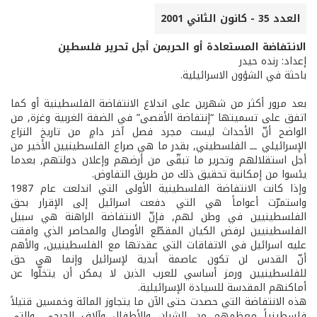
العدد 35 - كانون الثاني 2001
الانتفاضة المستعادة أو الحربمن أجل تحرير فلسطين
إعداد: رنده حيدر
باحثة في الشؤون الاسرائيلية.
بعد مرور أكثر من شهرين على اندلاع الانتفاضة الفلسطينية أو كما
اتفق على تسميتها “إنتفاضة الأقصى” في الضفة الغربية وغزة, من
الواضح أنّ الأحداث ليست مجرد فصل آخر دامٍ من تاريخ النزاع
الإسرائيلي ـــ الفلسطيني, بقدر ما هي صراع الفلسطينيين الأخير من
أجل استقلالهم وتحرير ما تبقّى من أرضهم وإعلان دولتهم, بعدما
يئسوا من إمكانية تحقيق ذلك من طريق التفاوض.
وإذا كانت الانتفاضة الفلسطينية الأولى التي اندلعت عام 1987
واستمرّت أعواماً هي التي دفعت اسرائيل إلى الإقرار بحق
الفلسطينيين في وطن لهم, فإنّ الانتفاضة الراهنة هي سبيل
الفلسطينيين لرفض الكيان المقطّع الأوصال والمحاصر الذي وافقت
عليه اسرائيل في الاتفاقات التي عقدتها مع الفلسطينيين, والأهم
أنّ القدس لن تكون عاصمة أبدية لإسرائيل وإنما هي حق
للفلسطينيين ورمز أساسي للعرب الذين لا يمكن أن يتخلّوا عن
أماكنهم المقدسة للسيادة الإسرائيلية.
هذه الانتفاضة التي حصدت حتى الآن ما يتجاوز المائة وخمسين قتيلاً
فلسطينياً معظمهم من الشبان والأطفال وآلاف الجرحى, والتي