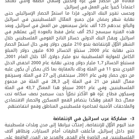
معاناة من الحصار هي غزّة والخليل وشمال الضفّة والتي تعتمد
اعتماداً كبيراً على العمل في إسرائيل.
وبحسب تقرير البنك الدولي, فإذا ما استمرّ الحصار الإسرائيلي حتى
نهاية شهر رمضان فإن جميع العمّال الفلسطينيين في اسرائيل
والبالغ عددهم 125 ألف عامل سيمنعون من العمل في اسرائيل, وبعد
هذه الفترة سيسمح لـ25 ألف عامل فقط بالعودة إلى عملهم في
اسرائيل. ويقدّر البنك الدولي خسائر الناتج القومي الفلسطيني خلال
الشهر الأوّل للإنتفاضة بنحو 210 مليون دولار. وفي حال استمرّ الحصار
حتى نهاية عام 2000, ستبلغ الخسائر 630 مليون دولار (المبلغ
الكامل للموازنة الفلسطينية نحو مليار دولار), أمّا خلال العام 2001,
فستبلغ الخسائر 1,7 مليار دولار. وحتى نهاية عام 2000 انخفض الدخل
الفردي بنحو 11 في المئة وذلك بالمقارنة بما كان يمكن أن يكون عليه
من دون حصار. وفي عام 2001, سينخفض إلى 27 في المئة. وسيرتفع
معدّل الفقر من 21 في المئة إلى 28,3 في المئة من مجموع
الفلسطينيين. وفي عام 2001 سيبلغ هذا المعدّل 43,7 في المئة
وسيكون قطاع غزّة هو الأكثر تضرّراً حيث سيصبح نصف سكانه تحت
معدّل خط الفقر. وهكذا يتضافر القمع العسكري والحصار الاقتصادي
والملاحقات الأمنية لمحاصرة فلسطينيي المناطق وقمع انتفاضتهم.
3- ­ مشاركة عرب اسرائيل في الإنتفاضة
منذ اليوم الأوّل للإنتفاضة, إمتدّت نيرانها إلى مدن وبلدات فلسطينية
تقع داخل إسرائيل, فأغلقت الطرقات أمام السيارات, وتظاهر آلاف
الفلسطينيين في الناصرة وأم الفحم, والعديد من المدن الواقعة على