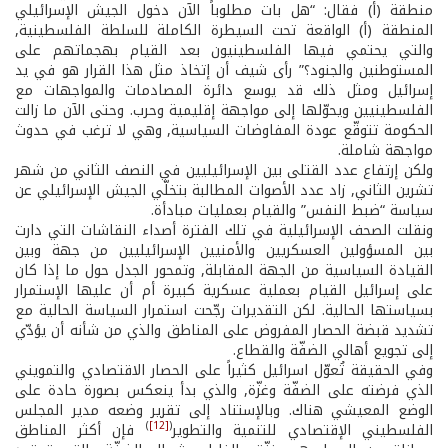
منطقة (أ) فقال: “هل بات مطلوباً الآن دخول الجيش الإسرائيلي
المنطقة (أ) الواقعة تحت السيطرة الكاملة للسلطة الفلسطينية,
والتي يحتمي فيها الفلسطينيون بعد القيام بهجماتهم على
المستوطنين والجنود؟” رأى شيف أن إتخاذ مثل هذا القرار هو في يد
إسرائيل ومثل ذلك قد يوسع دائرة المصادمات والمواجهات مع
الفلسطينيين ويحوّلها إلى مواجهة إقليمية وحرب. وحتى الآن ما زالت
الحكومة تتوقّع عودة المفاوضات السياسية, وهي لا ترغب في حدوث
مواجهة شاملة.
ولكن إرتفاع عدد القتلى بين الإسرائيليين في النصف الثاني من شهر
تشرين الثاني, زاد عدد الأصوات المطالبة بتخلّي الجيش الإسرائيلي عن
سياسة “ضبط النفس” والقيام بعمليات مبادأة.
ونقلت الصحف الإسرائيلية في تلك الفترة أصداء النقاشات التي دارت
بين المسؤولين العسكريين والأمنيين الإسرائيليين من جهة وبين
القيادة السياسية من الجهة المقابلة, وتمحور الجدل حول ما إذا كان
على إسرائيل القيام بعملية عسكرية كبيرة أم أن عليها الإستمرار
بسياستها الحالية. لكن التقديرات رجّحت استمرار السياسة الحالية مع
تشديد قبضة الحصار المفروض على المناطق والذي من شأنه أن يؤدّي
إلى تجويع أهالي الضفّة والقطاع.
وفي الحقيقة تُعوّل اسرائيل كثيراً على الحصار الاقتصادي والتمويني
الذي فرضته على الضفّة وغزّة, والذي بدأ ينعكس بصورة حادة على
الوضع المعيشي هناك. وبالإستناد إلى تقرير وضعه مدير المجلس
)
[12]
(
الفلسطيني الإقتصادي للتنمية والتطوير
فإن أكثر المناطق