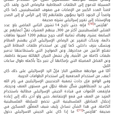
المسيلة للدموع إلى الطلقات المطاطية فالرصاص الحيّ. ولقد كان
لافتاً العدد الكبير من الإصابات في صفوف الفلسطينيين, كما كان
واضحاً أن الجنود كانوا يصوّبون طلقاتهم إمّا إلى الرأس أو إلى الصدر.
وبالإستناد إلى تقرير إسرائيلي نشرته صحيفة
)
[10]
(
“هآرتس”
فإنه حتى تاريخ 14 تشرين الثاني الماضي بلغ عدد
القتلى الفلسطينيين أكثر من 300, بينهم العشرات تقلّ أعمارهم عن
السابعة عشرة, وهناك ثمانية آلاف جريح بينهم 1200 أصيبوا بعاهات
دائمة. وتحدّث التقرير عن الرصاص الإسرائيلي الذي يهشم العظام
ويتسبّب بنزف داخلي, كما رُوي عن استخدام طلقات المطاط التي
تقتلع الأعين من محاجرها, وعن الصواريخ التي باستطاعتها تدمير
طبقات كاملة من الأبنية, وأن تشعل النيران الهائلة بسرعة خاطفة,
وعن القنابل المضيئة التي بإمكانها أن تنير حيّاً بأكمله طوال ساعات
الليل.
أمّا في مواجهة مطلقي النار؛ فإنّ الرد الإسرائيلي على ذلك كان
أعنف, من استخدام المدفعية إلى استخدام الطوافات الحربية.
وفي الواقع فإن حادث تصفية الجندييين الإسرائيليين في رام الله
على يد المتظاهرين شكّل نقطة تحوّل في مستوى العنف ودرجته,
فارتفعت الأصوات في قيادة الجيش الإسرائيلي مطالبة باستخدام
المزيد من العنف في قمع الإنتفاضة, حتى ولو أدى ذلك إلى إعادة
إحتلال المناطق الفلسطينية التي تخضع للسلطة الفلسطينية
الكاملة. في هذا الشأن تساءل زئيف شيف المعلّق العسكري في
)
[11]
(
صحيفة “هآرتس”
ما إذا كان على الجيش الاسرائيلي دخول