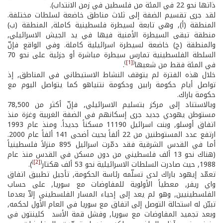
ذاتها نحو 22 في المئة من فلسطين في زمن الانتداب).
لقد جرى تقسيم الضفة إلى ثلاث مناطق خاضعة لسلطات مختلفة.
المنطقة (أ), وهي تابعة لسيطرة فلسطينية كاملة, المنطقة (ب)
منطقة تبقى السيطرة الأمنية فيها في يد الجيش الاسرائيلي,
والمنطقة (ج) خاضعة لسيطرة اسرائيلية كاملة. وفي الواقع فإنّ
السلطة الفلسطينية تمارس سيطرة مباشرة أو جزئية على نحو 70
)
[1]
(
في المئة فقط من شعبها
.
خلال هذه الفترة لم يتوقف النشاط الاستيطاني في المناطق, إذ
تواصل أيام حكومة رابين وحكومة نتنياهو كما يتواصل اليوم مع
حكومة باراك.
وبالاستناد إلى مركز بتسليم الاسرائيلي, فإنّ أكثر من 78,500
مستوطن يهودي جديد جرى إسكانهم في الضفة الغربية وغزة منذ
اتفاق أوسلو, وبنت اسرائيل 11190 مسكناً جديداً. ومنذ عام 1993
ارتفع عدد المستوطنين من 22 ألفاً بحيث أضحى 141 ألفاً عام 2000.
أما في القدس الشرقية فقد دمّرت اسرائيل 895 منزلاً فلسطينياً
(هناك نحو 13 ألف فلسطيني من دون مسكن في القدس منذ عام
)
[2]
(
1988, حيث صادرت السلطات الاسرائيلية نحو 53 ألف هكتار
).
تعمّد إيهود باراك لدى تسلّمه رئاسة الحكومة, تأجيل تطبيق اتفاق
واي ريفر, معطياً الأولوية للمفاوضات مع سوريا, على حساب
الفلسطينيين, وهو لم يعد إلى إحياء المسار الفلسطيني إلاّ بعدما
تبيّن له استحالة التوصل إلى اتفاق مع سوريا في العام الأول لحكمه,
وبعد تجميد المفاوضات مع سوريا, وفشل قمة الأسد ­ كلينتون في