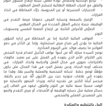
- تراجع الإنتاجية وانخفاض جودة العمل، نتيجة ارتفاع مستوى التوتر
والقلق مع اقتراب المهلة النهائية لتسليم العمل المطلوب.
- الاختيارات المتسرعة أو غير المدروسة، جرّاء المماطلة في اتخاذ
القرارات.
- الإضرار بالسمعة وخسارة الفرص، خصوصًا فرصة التقدم في
الوظيفة، نتيجة تخطي المهل المحددة في المجال المهني.
- التعرّض للأمراض الناتجة عن ارتفاع الضغط النفسي ومستويات
التوتر.
- العواقب المالية الناتجة إما عن المماطلة في إدارة الشؤون
المالية ما يؤدي إلى ضياع فرص استثمارية، وإما عن التأخر في دفع
الفواتير ما يضيف فوائد على الرسوم المتأخرة.
توضح السيدة مبارك أنّه من أسوأ عواقب التأجيل انعدام قدرة الشخص
على الالتزام، الأمر الذي يقوده إلى الفشل على غير صعيد. فالوفاء
بالالتزامات ضروري في مجال العمل والدراسة واتخاذ القرارات في
مختلف أوجه الحياة، وحين يفشل المرء في هذا المجال، فلن يكون
مؤهلًا لوضع خطط لحياته الشخصية والعملية والسير بها، وهذا ما
يقوده إلى علاقات متوترة حيث يرى الآخرون أنّه غير جدير بالثقة.
فيخسر أيضًا الكثير من تقديره لذاته، ويزداد الشعور بالخسارة مع
الوقت مسببًا نسبة عالية من التوتر والقلق، ليقود في الغالب إلى
خسائر فعلية مثل خسارة الوظيفة أو الأصدقاء، أو فرص التقدم والنمو
على الصعيدين العملي والشخصي.
الحل بالتنظيم والمثابرة