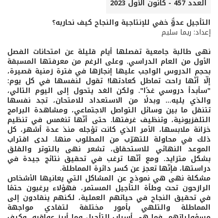
العدد 457 - كانون الأول 2023
التأجيل عدوٌّ خفي للإنتاجية والنجاح كيف نحاربه؟
إعداد: ريما سليم
نهى طالبة جامعية تفصلها أيام قليلة عن امتحانات الفصل
الأول من العام الدراسي. وعلى الرغم من معرفتها المسبقة
بحجم الدروس الواجب عليها إنجازها في فترة زمنية قصيرة،
إلّا أنّها راحت تماطل كعادتها! تقول لنفسها في كل يوم:
"سأبدأ دروسي غدًا". ولكن الغد يتحول إلى اليوم التالي،
والذي يليه... وبدلًا من الاستعداد للامتحان، تجد نفسها
تتنقل ما بين وسائل التواصل الاجتماعي، ومشاهدة البرامج
التلفزيونية، وتنظيف غرفتها. حتى أنّها تنغمس في تنظيم
خزانة ملابسها، الأمر الذي كانت تؤجله منذ عدة أشهر، كل
ذلك في محاولة للتهرّب من المطلوب منها. لدى اقتراب
الموعد النهائي للاستحقاق، تشعر نهى بالتوتر والقلق
بشكل متزايد. ومع أنّها ترغب في تحقيق نتائج جيدة في
دراستها، فإنّها تعجز عن كسر دائرة المماطلة.
مشكلة نهى هي نموذج عن المشاكل التي يعانيها الأشخاص
الرازحون تحت وطأة التأجيل المستمر، فهؤلاء يرغبون حتمًا
في تحقيق النجاح في حياتهم العملية، لكنهم ينقادون إلى
المماطلة والتلهي بأمور مختلفة لتفادي مواجهة
مسؤولياتهم، فما هي أسباب التأجيل وما أبرز عواقبه، وكيف