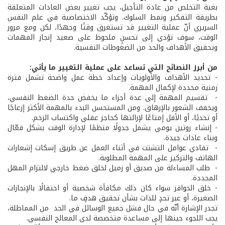
بغية التخلص من عادة التأجيل، يجب تغيير بعض العادات المتعلقة
بطريقة التفكير ونمط السلوك. وتؤكّد الاختصاصية في علم النفس
السريري أنّ عملية التغيير قد تستغرق وقتًا وجهدًا، لكن ومع مرور
الوقت، سوف تؤدي إلى تحسنٍ ملحوظ على صعيد إنجاز المهمات
وتحقيق الأهداف والحد من الضغوطات النفسية.
من أبرز النصائح التي تساعد على عملية التغيير ما يأتي:
- تحديد الأهداف والأولويات وإعداد خطة عمل واضحة تشمل فترة
زمنية محددة لإكمال المهمة.
- تقسيم المهمة إلى عدة أجزاء ما يخفض حدة الضغط النفسي،
ويخفف الشعور بالإرهاق. ومن المستحسن البدء بالمهمة الأكثر إزعاجًا
أو تحديًا، أو الأقل إمتاعًا لإزالتها كحاجز عقلي واكتساب الزخم.
- إنشاء روتين يومي يشمل جدولًا منظمًا لإدارة الوقت بشكل فعّال
وبناء عادات جيدة.
- تفادي عوامل التشتت في أثناء العمل عن طريق إسكات إشعارات
الهاتف والتركيز على المهمة المطلوبة.
- طلب المساءلة من صديق أو زميل لخلق ضغط خارجي لالتزام المهل
المحددة.
- خلق الحوافز سواء كان ذلك مكافأة شخصية أو احتفالًا بالإنجازات
الصغيرة، أو عبر تحدٍ للذات بشأن تحقيق هدفٍ ما.
تجدر الإشارة أنّه في حال فشل جميع الوسائل في الحد من المماطلة،
يجب اللجوء حينها إلى مساعدة متخصصة لدى المعالج النفسي.