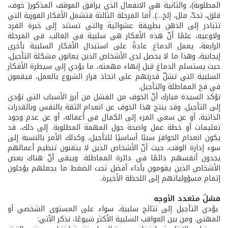
المطلوبة)، والثانية هي الانفعال الذي يرافق الموقف المذكور( خوف،
قلق، تحدّ، ملل، إلخ…). أما المرحلة الثالثة فتشمل الأفكار الفورية التي
تتبادر إلى الذهن بطريقة عشوائية والتي تستند إلى خبرة الفرد
ولاوعيه، علمًا أنّ هذه الأفكار هي سلبية في الغالب. في المرحلة
الرابعة، يعمل الدماغ عادةً على استبدال الأفكار السلبية بأخرى
إيجابية، وهذا ما لا يحصل لدى الأشخاص الذين يعانون مشكلة التأجيل،
حيث يستسلم الدماغ قبل إنهاء مهمته، ما يؤدي إلى سيطرة الأفكار
السلبية التي تشلّ قدرتهم على اتخاذ قرار الشروع بالعمل، فيقعون
في فخ المماطلة والتأجيل.
تؤكد السيدة مبارك أنّ الخوف من الفشل من أبرز الأسباب التي تؤدي
إلى التأجيل. وقد ينتج هذا الخوف عن انعدام الثقة بالنفس وبالقدرات
الذاتية، أو عن سعي المرء إلى الكمال في أعماله، أو عن عدم وجود
تعليمات أو خطة عمل واضحة حول المهمة المطلوبة. إلى ذلك، قد
يكون انعدام الحوافز سببًا أساسيًا للتأجيل، وكذلك الأمر بالنسبة إلى
سوء إدارة الوقت، حيث أنّ الأشخاص الذين لا يتقنون تنظيم أعمالهم
يجدون أنفسهم دائمًا في دائرة المماطلة. ويبقى أنّ هناك بعض
الأشخاص الذين يقومون بأداء أفضل تحت الضغط ما يجعلهم يؤجلون
إتمام مسؤولياتهم إلى اللحظة الأخيرة.
فشلٌ متعدد الأوجه
يؤدي التأجيل إلى نتائج سلبية، سواء على المستوى الشخصي أو
المهني. ومن بين العواقب السلبية الأكثر شيوعًا، نذكر الآتي: