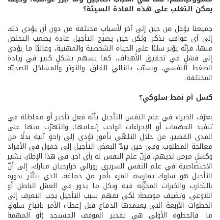
يمكن التغلب على هذه العادة السيئة؟
جميعنا يؤجل من حين إلى آخر لأسبابٍ مختلفة من دون أن يؤدي ذلك
إلى أي عواقب تذكر. ولكن حين يصبح التأجيل عادة يصعب التخلص
منها، فإنّه يؤثر سلبًا على الحياة الشخصية والمهنية، وغالبًا ما يؤدي
إلى فشلٍ في تحقيق الأهداف، كما يسهم بشكلٍ كبير في زيادة
الضغط النفسي، ويسبّب بالتالي القلق والتوتر والمشاكل الصحيّة
المختلفة.
كسل أم نمط سلوكي؟
يعرّف الخبراء في علم النفس التأجيل بأنّه فعل تأخير أو مماطلة في
تنفيذ المهمات أو الإجراءات الواجب إتمامها، والتهرّب منها على
المدى القصير، من خلال التلهّي بأمور تؤدي إلى راحةٍ آنية بدلًا من
معالجة المطلوب. وفي حين يردّ البعض التأجيل إلى خمول في الأفراد
وكسلٍ مزمن لديهم، فإنّ علم النفس له رأي آخر. في هذا الإطار، تشير
الاختصاصية في علم النفس السريري روزالي خزارجيان مبارك، إلى أنّ
التأجيل هو سلوك يمارسه المرء بأمر من دماغه، الذي يتأثر بدوره
بالتجارب والخبرات المخزّنة فيه وبكل ما يدور في العقل الباطن أو
اللاوعي. وتضيف موضحة: لكي نفهم سبب التأجيل يجب التعرف إلى
الخطوات الأربعة التي يعتمدها الدماغ قبل إعطاء الأمر باتباع سلوكٍ
ما. فالخطوة الأولى هي تقدير الموقف المستجد (أو المهمة