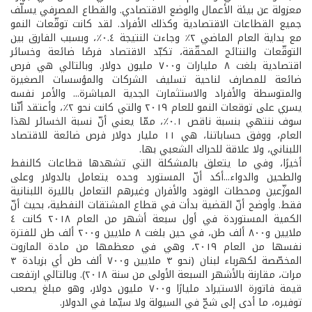
معزولة عن بيئة الأعمال والوضع الاقتصادي. والقطاع المصرفي يسلّف
جميع القطاعات الاقتصادية وكذلك الأفراد. لقد كانت توقّعات النمو
مع بداية العام الماضي ٢٪ وجاءت النتيجة ٠.٤٪، وبسبب الفارق بين
التوقّعات والنتائج المحقّقة، تكبّد الاقتصاد فرصًا ضائعة وخسائر
اقتصادية بلغت ٨ مليارات و٧٠٠ مليون دولار. وبالتالي هي فرص
ضائعة للمصارف لناحية تسليف الشركات والمؤسسات الصغيرة
والمتوسطة والأفراد والاستثمارت الجدية المباشرة... والأمر نفسه
يسري على توقعات النمو للعام ٢٠١٩ والتي كانت نحو ٢٪، وأعتقد أنّنا
سوف ننتهي بنسبة ناقص ٠.١٪، ممّا يعني أنّ نسبة الخسائر لهذا
العام، ووفق حساباتنا، هي ١١ مليار دولار فرص ضائعة للاقتصاد
اللبناني، ولا علاقة للحراك الشعبي بها.
أخيرًا، وفي ما يتعلق بالمشكلة التي تشهدها قطاعات كالنفط
والطحين والدواء...أكد أنّ المستورد وحده يتعامل بالدولار وعلى
الموزّعين ومحطات الوقود والأفران وغيرهم التعامل بالليرة اللبنانية
فقط. وأوضح أنّ القضية بدأت في قطاع المشتقات النفطية، بحيث أنّ
الكمية المستوردة في أول سبعة أشهر من العام ٢٠١٨ كانت ٤
ملايين و٨٠٠ ألف طن، في حين بلغت ٨ ملايين و٢٠٠ ألف طن للفترة
نفسها من العام ٢٠١٩، وهي في معظمها من مادة المازوت
المخصّصة لكهرباء لبنان (نحو ٣ ملايين و٧٠٠ ألف طن أي بزيادة ٣
مرات، مقارنة بالأشهر السبعة الأولى من سنة ٢٠١٨). وبالتالي ارتفعت
قيمة فاتورة الاستيراد مليارًا و٧٠٠ مليون دولار، وهو مبلغ يصعب
توفيره، ما أدى إلى شحّ في السيولة ولا سيّما في الدولار.