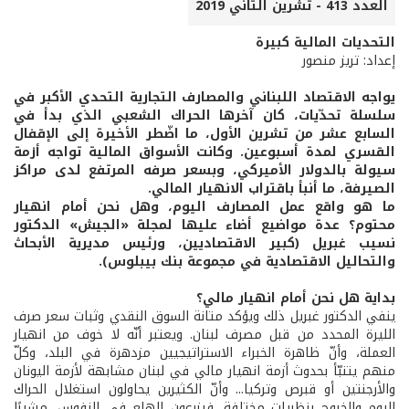
العدد 413 - تشرين الثاني 2019
التحديات المالية كبيرة
إعداد: تريز منصور
يواجه الاقتصاد اللبناني والمصارف التجارية التحدي الأكبر في
سلسلة تحدّيات، كان آخرها الحراك الشعبي الذي بدأ في
السابع عشر من تشرين الأول، ما اضّطر الأخيرة إلى الإقفال
القسري لمدة أسبوعين. وكانت الأسواق المالية تواجه أزمة
سيولة بالدولار الأميركي، وبسعر صرفه المرتفع لدى مراكز
الصيرفة، ما أنبأ باقتراب الانهيار المالي.
ما هو واقع عمل المصارف اليوم، وهل نحن أمام انهيار
محتوم؟ عدة مواضيع أضاء عليها لمجلة «الجيش» الدكتور
نسيب غبريل (كبير الاقتصاديين، ورئيس مديرية الأبحاث
والتحاليل الاقتصادية في مجموعة بنك بيبلوس).
بداية هل نحن أمام انهيار مالي؟
ينفي الدكتور غبريل ذلك ويؤكد متانة السوق النقدي وثبات سعر صرف
الليرة المحدد من قبل مصرف لبنان. ويعتبر أنّه لا خوف من انهيار
العملة، وأنّ ظاهرة الخبراء الاستراتيجيين مزدهرة في البلد، وكلّ
منهم يتنبّأ بحدوث أزمة انهيار مالي في لبنان مشابهة لأزمة اليونان
والأرجنتين أو قبرص وتركيا... وأنّ الكثيرين يحاولون استغلال الحراك
اليوم والخروج بنظريات مختلفة، فيزرعون الهلع في النفوس، مشيرًا