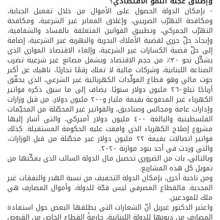
وإطلاق عجلة النمو الاقتصادي؟
- بإمكان الدولة الحصول على الأموال من خلال تفعيل الجباية،
ومكافحة التهرّب الضريبي، وإغلاق المعابر غير الشرعية، ومكافحة
التهرّب الجمركي، وتطبيق القوانين المتعلقة بالفساد والشفافية،
وإيجاد حلّ جزري لقضية الأملاك البحرية والنهرية غير الشرعية، إضافة
إلى حلّ قضية الكسارات غير الشرعية، وإلغاء الاقتصاد الموازي الذي
يشكّل نحو ٣٠٪ من حجم الاقتصاد ويشمل مصانع غير شرعية تضرب
الصناعة اللبنانية، وشركات مالية لا تملك رقمًا تجاريًا، ناهيك عن أكبر
حوت مالي وهو قطاع المولّدات الكهربائية غير الشرعي، الذي يحقّق
أرباحًا تبلغ٢٦٠ مليون دولار سنويًا. يضاف إلى ما سبق ذكره فواتير
الكهرباء غير المدفوعة بقيمة مليار و٢٠٠ مليون دولار، من قبل وزارات
وإدارات عامة ومجالس وصناديق، والفواتير غير المحصّلة من المخيّمات
الفلسطينية والبالغة ٤٠٠ مليون دولار أميركي، والتي أشار إليها
مشروع إصلاح الكهرباء الذي وافقت عليه الحكومة المستقيلة. كذلك
فواتير اتصالات بقيمة ٢٢ مليون دولار غير محصّلة من قبل الوزارات،
والتي وردت في أحد بنود موازنة ٢٠٢٠.
وبالتالي، بات من الضروري تحصيل مال الدولة السائب الذي يمكّنها من
تمويل كل هذه المشاريع.
ومن ناحية أخرى، بإمكان الدولة التخفيف من نسبة الهدر والنفقات غير
المجدية. فالقطاع المصرفي ليس قجّة للدولة، وأموال المصارف هي
ملك للمودعين.
واعتبر الدكتور غبريل أنّ الشعارات التي يطلقها البعض حول استفادة
المصارف من ديونها للدولة اللبنانية، حارمةً القطاع الخاص من القروض