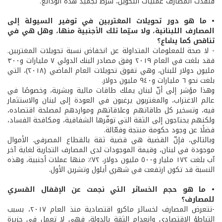
فنفّذت المصارف عمليات التحويل، شرط تجميد هذه الودائع.
• ما هو دور تحويلات المغتربين في توفير السيولة إلى
المصارف اللبنانية، ولا سيّما تلك الأجنبية منها، وهل هي في
تناقص كما يشاع؟
- لا صحة للمعلومات المتداولة عن انخفاض نسبة تحويلات المغتربين.
فقد بلغت في العام ٢٠١٩ وفق مصادر البنك الدولي ٧ مليارات و٣٠٠
مليون دولار للبنان، وهي تفوق تحويلات العام الماضي (٢٠١٨)، التي
بلغت نحو ٦ مليارات و٩٤٠ مليون دولار.
وهذا مؤشر إلى أنّ لبنان يملك طاقات مالية وبشرية، وخصوصًا في
عالم الاغتراب، والمغتربون يرغبون في العودة إلى لبنان والاستثمار
فيه، وتسخير كل طاقاتهم وعلاقاتهم ومواردهم لمصلحة اقتصاده،
ولكنهم يحتاجون إلى الثقة التي توفّرها الشفافية، ومكافحة الفساد،
فضلًا عن وجود حكومة منتجة وفعّالة.
وبالتالي، فإنّ القضية هي قضية ثقة بالقطاع المصرفي. الأموال
موجودة في لبنان، وقيمة الموجودات لدى المصارف التجارية لغاية آخر
آب بلغت ١٧٢ مليار و٥٠٠ مليون دولار، ٧٢٪ منها عملات أجنبية، وهذه
النسبة قد تكون ارتفعت في شهري أيلول وتشرين الأول.
• ما هو حجم الخسائر التي نجمت عن الإقفال القسري
للمصارف؟
-تتعرض المصارف لخسائر ماكرو اقتصادية منذ العام ٢٠١٧، بسبب
التباطؤ الاقتصادي وانعدام الثقة بالدولة، فهي لا تعمل في جزيرة