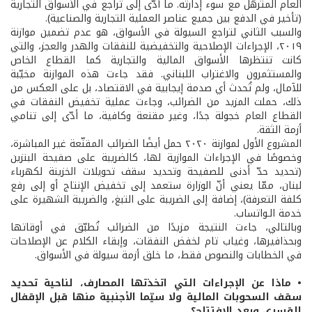
العام المترهّل مع سوء إدارته. ما أدّى إلى تراجع في الأسواق التجارية
(تأخير في الدفع بين جميع عناصر العملية التجارية والصناعية).
والسبب الثاني لتراجع السيولة في الأسواق، هو عدم تضمين موازنة
٢٠١٩، الإجراءات الإصلاحية والتخفيضية للنفقات والهدر والعجز، والتي
كانت تنتظرها الأسواق المالية والتجارية كما القطاع الخاص
والمستثمرون والاغتراب اللبناني. فقد جاءت هذه الموازنة مخيّبة
للآمال، ولم تُحدث أي صدمة إيجابية في الاقتصاد، بل على العكس من
ذلك، حملت المزيد من الضرائب، وجاءت عملية تخفيض النفقات في
القطاع العام خجولة جدًا، وغير مقنعة وكافية، ما أدّى إلى تنامي
أزمة الثقة.
المشروع الأول لموازنة ٢٠٢٠ حمل أيضًا الضرائب المقنّعة غير المباشرة،
وخصوصًا في الإجراءات الموازية لها، كالضريبة على صفيحة البنزين
(تحديد حدّ أدنى للصفيحة وتحديد سقف تحويلات الخزينة لكهرباء
لبنان، ممّا يعني أنّ الوزارة ستعمد إلى تخفيض الإنتاج أو إلى رفع
كلفة التعرفة)، إضافة إلى الضريبة على التبغ، والضريبة الشهيرة على
خدمة الـواتساب.
وبالتالي، جاءت النتيجة مزيدًا من الضرائب تُطبّق في أوقاتها
وبحذافيرها، وغياب تام لخفض النفقات، وإبقاء الكلام عن الإصلاحات
في الخطابات والنصوص فقط، ما خلق أزمة سيولة في الأسواق.
• ماذا عن الإجراءات التي اتخذتها المصارف، لناحية تحديد
سقف السحوبات المالية ولا سيّما الأجنبية منها قبل الإقفال
القسري وبعد الافتتاح؟