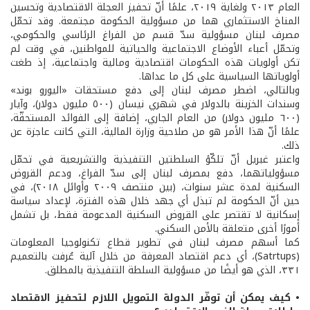
العام ٢٠١٣ ولغاية ٢٠١٩، علمًا أنّ تحفيز العجلة الاقتصادية وتحسين
المناخ الاستثماري هما من مسؤولية الحكومة مجتمعة. وقد تحمّل
مصرف لبنان مسؤولية سدّ قسم من الفراغ الرئاسي والحكومي،
وتحمّل أعباء الأوضاع الاجتماعية والحياتية للمواطنين، في وقت لم
تكن أولويات هذه الحكومات اقتصادية ومالية واجتماعية، إذ طغت
أولوياتها السياسية على كل ما عداها.
وبالتالي، اضطر مصرف لبنان إلى دفع مستحقات «اليورو بوند»
وسندات الخزينة بالدولار في شهري نيسان (٥٠٠ مليون دولار)، وآيار
(٦٠٠ مليون دولار) من العام الجاري، إضافة إلى الفوائد المستحقّة،
علمًا أنّ هذا الأمر هو من صلاحية وزارة المالية، التي كانت عاجزة عن
ذلك.
واعتبر غبريل أنّ تلكّؤ السلطتين التنفيذية والتشريعية في تحمّل
مسؤولياتهما، دفع بمصرف لبنان إلى سدّ الفراغ، ودعم القروض
السكنية لمدة عشر سنوات، (بين منتصف ٢٠٠٩ وأوائل ٢٠١٨)، في
حين أنّ الحكومة لم تبذل أي جهد خلال هذه الفترة، لإعداد سياسة
إسكانية لا تقتصر على القروض السكنية المدعومة فقط، بل تشمل
أمورًا أخرى متعلقة بالأمن السكني.
كما أسهم مصرف لبنان في تطوير قطاع تكنولوجيا المعلومات
(Satrtups)، أي دعم اقتصاد المعرفة من خلال آلية عُرفت بالتعميم
٣٣١، الذي هو أيضًا من مسؤولية السلطة التنفيذية بالمطلق.
• كيف يمكن أن توفّر الدولة التمويل اللازم لتحفيز الاقتصاد