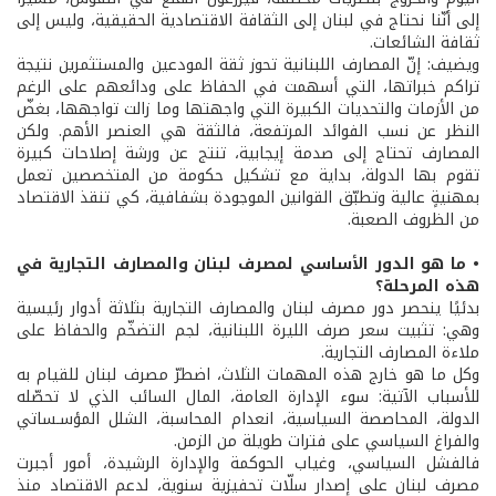
إلى أنّنا نحتاج في لبنان إلى الثقافة الاقتصادية الحقيقية، وليس إلى
ثقافة الشائعات.
ويضيف: إنّ المصارف اللبنانية تحوز ثقة المودعين والمستثمرين نتيجة
تراكم خبراتها، التي أسهمت في الحفاظ على ودائعهم على الرغم
من الأزمات والتحديات الكبيرة التي واجهتها وما زالت تواجهها، بغضّ
النظر عن نسب الفوائد المرتفعة، فالثقة هي العنصر الأهم. ولكن
المصارف تحتاج إلى صدمة إيجابية، تنتج عن ورشة إصلاحات كبيرة
تقوم بها الدولة، بداية مع تشكيل حكومة من المتخصصين تعمل
بمهنيةٍ عالية وتطبّق القوانين الموجودة بشفافية، كي تنقذ الاقتصاد
من الظروف الصعبة.
• ما هو الدور الأساسي لمصرف لبنان والمصارف التجارية في
هذه المرحلة؟
بدئيًا ينحصر دور مصرف لبنان والمصارف التجارية بثلاثة أدوار رئيسية
وهي: تثبيت سعر صرف الليرة اللبنانية، لجم التضخّم والحفاظ على
ملاءة المصارف التجارية.
وكل ما هو خارج هذه المهمات الثلاث، اضطرّ مصرف لبنان للقيام به
للأسباب الآتية: سوء الإدارة العامة، المال السائب الذي لا تحصّله
الدولة، المحاصصة السياسية، انعدام المحاسبة، الشلل المؤسـساتي
والفراغ السياسي على فترات طويلة من الزمن.
فالفشل السياسي، وغياب الحوكمة والإدارة الرشيدة، أمور أجبرت
مصرف لبنان على إصدار سلّات تحفيزية سنوية، لدعم الاقتصاد منذ