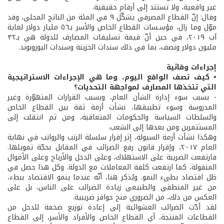
غير واقعية، ولا تستند إلى أرقام حقيقية.
وقال: إنّ القطاع المصرفي يشكّل ٩ في المئة من الناتج المحلي، وقد
موّل وما زال، مؤسـسات القطاع الخاص والأسر بـ٥٦ مليار دولار لغاية
آب ٢٠١٩، في حين أنّ قيمة تسليفات المصارف للدولة هي بـ٣٢
مليون دولار ونصف، بما في ذلك سندات الخزينة وسندات اليوروبوند.
إجراءات وقائية
• كيف تصف الواقع اليوم، وما هي الإجراءات الاستراتيجية
التي تتخذها المصارف لمواجهة التحديات؟
- بسبب سوء إدارة الشأن العام، وبسبب القرارات المتهوّرة وغير
المدروسة وسوء تطبيقها، نشأت أزمة ثقة بين القطاع الخاص
والسلطات السياسة والحكومات المتعاقبة، ومن ثم انتقلت إلى
المسثتمرين ومن بعدها إلى الشعب.
وهكذا نشأت أزمة السيولة، إثر إقرار سلسلة الرتب والرواتب في نهاية
العام ٢٠١٧، وإقرار قانون رفع الضرائب في المقابل بحجّة تمويلها.
فارتفعت الضريبة على الاستهلاك، وعلى الدخل والأرباح وعلى الأموال
المنقولة، كما ارتفعت كلفة المعاملات مع الدولة. وكل هذا حصل في
ظل اقتصاد بطيء النمو. ويُذكر هنا، أنّه عندما ينمو الاقتصاد ببطء،
من غير المنطقي والطبيعي زيادة الضرائب على الناس، بل على
العكس من ذلك، من الضروري منح حوافز ضريبية.
لقد أدّت الضرائب العشوائية إلى إعادة توزيع ضخمة للدخل من
القطاعات المنتجة، أي القطاع الخاص والأفراد والأسر، إلى القطاع