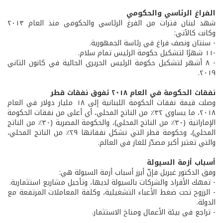
الفراغ الرئاسي والحكومي
شهد لبنان فترات من الفرغ الرئاسي والحكومي منذ العام ٢٠١٣
وكانت كالآتي:
- سنتان ونصف فراغ في رئاسة الجمهورية.
-١١ شهرًا لتشكيل حكومة الرئيس تمام سلام.
- ٨ أشهر لتشكيل حكومة الرئيس الحريري الحالية في كانون الثاني
٢٠١٩.
نفقات الحكومة في العام ٢٠١٨
تفوق نفقات قطر
وصلت قيمة نفقات الحكومة اللبنانية إلى ١٨ مليار دولار في العام
٢٠١٨، ما يساوي ٣٢٪ من الناتج المحلي، أي أعلى من نفقات الحكومة
الإماراتية (٣٠٪ من الناتج المحلي)، والحكومة المصرية (٣٠٪ من الناتج
المحلي)، وحكومة قطر التي تشكل نفقاتها ٢٩٪ من الناتج المحلي،
والتي تعتبر أكبر مصدّر للغاز في العالم.
أسباب أزمة السيولة
وفق الدكتور غبريل فإنّ أبرز أسباب أزمة السيولة هي:
- تمسّك الأفراد والشركات بالسيولة لديها، وتأجيل مشاريع استثمارية.
- الرزوح تحت ضغط الأعباء التشغيلية، وكلفة المعاملات المرتفعة مع
الدولة.
- تراجع في بيئة الأعمال ومناخ الاستثمار.