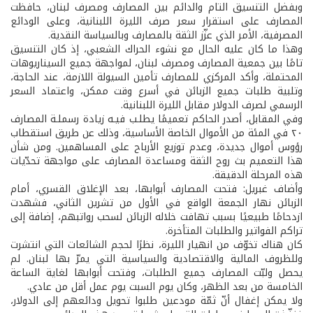
وبفضل التنسيق التام والدائم بين المصارف ومصرف لبنان، حافظت
المصارف على استقرار سعر صرف الليرة اللبنانية، وعلى الودائع
المصرفية، الأمر الذي عزّز الثقة بالمصارف وبالسياسة النقدية.
وهذا ما كان عليه الحال مع نشوء الحراك الشعبي، إذ كان التنسيق
تامًا بين جمعية المصارف ومصرف لبنان، لمواجهة جميع السيناريوهات
المحتملة، وأكد المركزي للمصارف تأمين السيولة اللازمة، عند الحاجة،
وتلبية طلبات جميع الزبائن في أسرع وقت ممكن، واعتماد السعر
الرسمي لصرف الدولار مقابل الليرة اللبنانية.
وفي المقابل، أصدر الحاكم تعميمًا يطلـب فيـه زيادة رسملـة المصارف
٢٠ في المئة من الأموال الخاصة الأساسية، وذلك عن طريق استقطاب
رؤوس أموال جديدة، وعدم توزيع الأرباح على المساهمين. ومن شأن
هذا التعميم بث روح الثقة ومساعدة المصارف على مواجهة تحدّيات
هذه المرحلة الدقيقة.
وأضاف غبريل: فتحت المصارف أبوابها، بعد الإغلاق القسري، أمام
الزبائن نهار الجمعة الواقع في الأول من تشرين الثاني، فشهدت
ازدحامًا طبيعيًا بسبب تهافت خلاله الزبائن لسحب رواتبهم، إضافة إلى
تراكم الفواتير والطلبات المتأخرة.
كان هناك تخوّف من انهيار الليرة، نظرًا لحجم الشائعات التي انتشرت
وللظروف المالية والاقتصادية والسياسية التي يمرّ بها لبنان. لم
يحصل ولبّت المصارف جميع الطلبات، وفتحت أبوابها لغاية الساعة
الخامسة من بعد الظهر، وكان يوم السبت يوم عمل أقل من عادي.
ولا يمكن إغفال أنّ ثمّة مودعين طلبوا تحويل ودائعهم إلى الدولار،