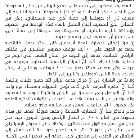
- المصارف مضطّرة إلى تلبية طلب جميع الزبائن من خلال الموجودات
في البنوك. ويمكن لأصحاب الودائع نقل الموجودات بالليرة اللبنانية إلى
مصرف ثانٍ، أو تحويلها إلى عملة أخرى عند الاستحقاق. ولكن في
المقابل، يحقّ للمصرف إقناع العميل بإبقاء هذه الوديعة في المصرف
وإبقائها بالليرة اللبنانية، أو بتجميدها بعد تحويلها إلى عملة أخرى،
على اعتبار أنّ المصرف ليس بجمعيةٍ خيرية.
إنّ قرار إقفال المصارف لمدة أسبوعين كان يتحدّد يوميًا. فالقضية
نجمت عن الخوف على ٢٦ ألف موظف مصرفي منتشرين في مختلف
الأراضي اللبنانية، إضافة إلى الخوف من أعمال الشغب، على الرغم من
حضارية هذا الحراك. كما أنّ المراكز الرئيسية للمصارف موجودة في
بيروت، وكل مصرف منها يضمّ نحو ٤٠٠ موظف، وبالتالي لا يمكن
تعريض حياة الناس (موظفين وزبائن) إلى الخطر.
ولا بدّ من الإشارة إلى أنّ مراكز خدمة الزبائن لبّت جميع طلبات زبائنها،
كما أنّ أجهزة الصراف الآلي كانت تؤمن السيولة، باستثناء يوم واحد.
كما أنّ التواصل بقي مستمرًا بين الزبائن والشركات ومدراء المصارف
والمسؤولين عن التسليفات، هذا عدا تطبيقات الهواتف الذكية الخاصة
بكل مصرف، التي ساعدت العميل على متابعة حركة حسابه...
جدير بالذكر هنا أنّ المصارف اللبنانية واجهت ظروفًا أصعب من هذه،
خصوصًا في العام ٢٠٠٥، إثر اغتيال الرئيس رفيق الحريري، حيث دخل
لبنان في نفق مجهول لمدة شهرين، وكذلك خلال العدوان الإسرائيلي
على لبنان في تموز ٢٠٠٦، بحيث اضطر نحو ٩٠٠ ألف عميل إلى
الانتقال من الجنوب إلى مناطق أخرى، إضافة إلى تدمير البنى التحتية.