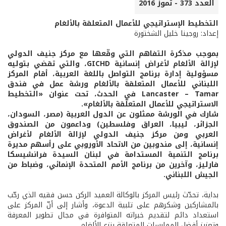
العدد 373 - تموز 2016
التخطيط الإستراتيجي للأعمال المتعلقة بالألغام
إعداد: روجينا خليل الشختورة
بموجب مذكرة التفاهم التي وقّعها مع مركز جنيف الدولي
لإزالة الألغام لأغراض إنسانية GICHD، والتي تقضي بتوليه
مسؤولية إدارة برنامج التواصل باللغة العربية، أقام المركز
اللبناني للأعمال المتعلقة بالألغام ورشة عمل في فندق
Lancaster – Tamar في الحدث، تحت عنوان «التخطيط
الاستراتيجي للأعمال المتعلّقة بالألغام».
شارك في الورشة ممثلون عن الدول العربية (مصر، السودان،
الجزائر، ليبيا، العراق وفلسطين) وداعمون من الصندوق
العربي ومن مركز جنيف الدولي لإزالة الألغام لأغراض
إنسانية، إلى مندوبين من الاتحاد الأوروبي على رأسهم مديرة
برنامج التنمية المستدامة في لبنان السيدة فرانشيسكا
فارليز، وآخرين من برنامج الأمم المتحدة الإنمائي، وضباط من
الجيش اللبناني.
بداية، تحدّث رئيس المركز بالوكالة العميد الركن حسن فقيه الذي رحّب
بالمشاركين وشكرهم على تلبية الدعوة، وأشار إلى أنّ المركز على
استعداد دائم لتقديم خبراته المتوافرة في مجال تطوير المعرفة
وتعزيز أفضل الممارسات المتعلقة بنزع الألغام.