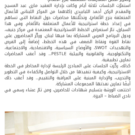
استمرّت الجلسات ثلاثة أيام وكانت بإدارة العقيد ماري عبد المسيح
والمقدم الركن أحمد اللبابيدي (كلاهما من المركز اللبناني للأعمال
المتعلقة بنزع الألغام)، وتخلّلتها محاضرات حول النقاط التي تساهم
في إعداد خطة استراتيجية للأعمال المتعلقة بالألغام. وفي هذا
السياق، تمّ استعراض الخطط الاستراتيجية المعتمدة في مركز جنيف،
ودول البرنامج العربي المشاركة بما فيها لبنان. وركّز المحاضرون على
نقاط القوة ونقاط الضعف في هذه الخطط، إضافةً إلى الفرص
والتهديدات SWOT، والأوضاع السياسية، والاقتصادية، والاجتماعية،
والتكنولوجية، والقانونية والبيئية PESTLE... وقد أعقب المحاضرات
تمارين تطبيقية.
كذلك، ركّزت الجلسات على المبادئ الرئيسة لإدارة المخاطر في الخطة
الاستراتيجية، وكيفية تنفيذها من خلال التواصل والكفاءة في التطوير
والتدريب، والإدارة المبنية على المراقبة والتقييم... وقد أعقب ذلك
أيضًا تمارين نفذتها المجموعات المشاركة.
اختتمت الورشة بتسليم شهادات للحاضرين، ومن ثمّ عشاء رسمي في
نادي الضباط – اليرزة.