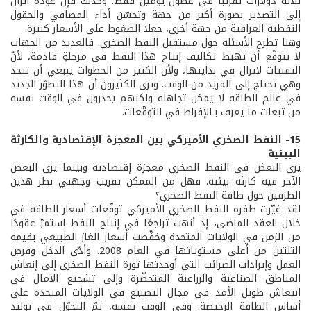
ثلاثة دولارات تقريبًا في غضون يومين فقط. وكذلك فإن عودة ايران
إلى التصدير بصورة أكبر من جهة وتحسّن أداء المصافي والحقول
النفطية العراقية من جهة أخرى، جعلا الضغوط على الأسعار كبيرة.
وهنا تطرح الأسئلة حول مستقبل النفط الصخري. فالعديد من الجهات
لا يتوقّع أن تهبط تكاليف إنتاج هذا النفط في مرحلةٍ قادمة، لأنّ
التقنيات لاتزال في بدايتها، ولأن الكثير من الخطوات ينبغي أن تتخذ
وهي تحتاج إلى المزيد من الوقت. ويرى الكثيرون أن هذا التطوّر الجديد
في عالم الطاقة لا يمكن تجاهله ولكنهم يحذرون في الوقت نفسه
من تبعات ما يعرف بـالإفراط في التوقّعات.
15- النفط الصخري الأميركي بين المعجزة الإقتصادية والكارثة
البيئية
يرى البعض في النفط الصخري معجزة إقتصادية وبينما يرى البعض
الآخر فيه كارثة بيئية. فهل من الممكن تقريب وجهتي نظر هذين
الطرفين حول طاقة النفط الصخري؟
لقد غيّرت طفرة النفط الصخري الأميركي توقّعات أسعار الطاقة في
خلال العقد الماضي، إذ أنهت تراجعًا في إنتاج النفط استمرّ عقودًا
من الزمن في الولايات المتحدة وخفّضت أسعار الغاز الطبيعي بقيمة
الثلثين من أعلى مستوياتها في العام 2008. وأدّى الدخل وفرص
العمل وإيرادات الضرائب التي أوجدتها ثورة النفط الصخري إلى إنعاش
المناطق الصناعية والزراعية المتحضّرة وإلى تشجيع الآمال في
انتعاش طويل الأمد في مجال التصنيع في الولايات المتحدة على
أساس الطاقة الرخيصة. وفي الوقت نفسه، تمّ التحوّل في توليد