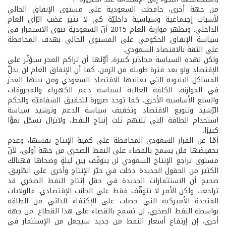
من جهة أخرى، حافظت السعودية على مستوى الإنفاق الحالي
لأسباب إجتماعية وسياسية داخليّة كي لا تثير غضب الرّأي العام
الداخلي. وتظهر موازنة العام 2015 أنّ السعودية تنوي الاستمرار في
سياسة الإنفاق الحكومي على المستوى الحالي بهدف المحافظة
على الثقة بالاقتصاد السعودي.
ولكن لهذه السياسة محاذير كبيرة، أوّلها أن تراكم العجز سيؤثّر على
الإقتصاد ولو بعد فترة طويلة من الزمن. كما أن الإنفاق العام لن يحلّ
المشاكل البنيوية التي يعانيها الاقتصاد السعودي ومن بينها العجز
في الموازنة، الكلفة العالية لسياسة دعم الكهرباء والمحروقات
والسلع الأساسية الأخرى. كما توجد ضرورة لتحقيق الشفافيّة والحكم
الرّشيد وتنويع الاقتصاد وتخفيف سياسة الدعم وترشيد سياسة
استخدام الطاقة التي تلتهم ثلث إنتاج النفط، ولاتزال تسجّل نموًّا
كبيرًا.
أمّا عن القرار السعودي المحافظة على كمية الإنتاج نفسها، وعدم
تخفيضها فلن يسمح بالقضاء على النفط الصخري من جهة أولى، لأنّ
مستوى تراجع الإنتاج السعودي لن يتوقّف بين ليلةٍ وضحاها فهنالك
الكثير من الحقول الجديدة دخلت في حيّز الإنتاج وأخرى على الطّريق.
صحيح أن الاستثمارات الجديدة في حقل إنتاج النفط الصخري قد
تراجعت ولكن الأمر لا يتوقّف فقط على الجانب الإقتصادي. فالولايات
المتحدة الأميركية التي حصلت على الإكتفاء الذاتي من الطاقة
بواسطة النفط الصخري، لن تسمح بالقضاء على هذا القطاع. من جهة
أخرى، إن إرتفاع أسعار النفط من جديد سيجعل من الإستثمار في