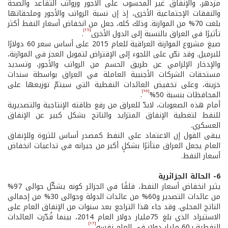
مزدهر، والإنفاق غير المحسوب على الأجور ورواتب التقاعد والصحة
والنفقات الإجتماعية الأخرى، إذ إن نسبة الرواتب والأجور وملحقاتها
بلغت 70% من الموازنة. وذلك كله، جعل من انخفاض أسعار النفط أكثر
[15]
تأثيرًا في العراق بالنسبة إلى الدول الأخرى
.
صيغ مشروع الموازنة العراقية للعام 2015 على أساس سعر 60 دولارًا
للبرميل. وقد نصّ على اللجوء إلى الإقتراض لتمويل العجز في الموازنة،
والإدخار الإلزامي عن طريق الحسم من الرواتب والأجور، وتسديد
مستحقات الشركات الأجنبية العاملة في العراق بواسطة سندات
خزينة، وعلى تخفيض العائدات النفطية التي سيتمّ توزيعها على
[16]
المحافظات بنسبة 50%
.
أمام هذه الصعوبات، لابدّ للعراق من رفع طاقته الإنتاجية والتصديرية
للنفط لتغطية الإنفاق المتزايد والناتج بشكل كبير عن الإنفاق
العسكري.
يبقى القول إن الاعتماد على النفط كمصدر أساس للثروة وللإنفاق
العام يجعل العراق متأثرًا بشكلٍ أكبر من جيرانه في تداعيات انخفاض
أسعار النفط.
6- الحالة الجزائرية
يثير انخفاض أسعار النفط، قلقًا في الجزائر كونه يشكّل حوالى 97%
من عائدات التصدير و60% من عائدات الدولة وحوالى 30% من إجمالي
الناتج المحلي. وقد جاء هذا التراجع بعد سنوات من الإنفاق العام على
الاستيراد الذي بلغ 75مليار دولار العام 2014، بينما قُدّرت العائدات
[17]
النفطية بـ60 مليار دولار في العام نفسه
.