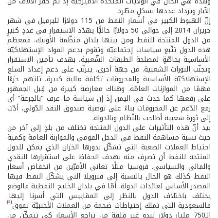
وهذه هي الحال في الولايات المتّحدة الأميركيّة إذ تمّ حفر الآلاف من
الآبار ويزداد عددها بشكلٍ مطّرد.
إنّ الهبوط الكبير في أسعار النفط من 115 دولارًا للبرميل في شهر
حزيران 2014 إلى حوالى 50 دولارًا حاليًّا يهدّد الاستقرار في عددٍ كبيرٍ
من الدول المنتجة للنفط ومن بينها بلدان منظّمة الأوبيك. فمعظم
هذه الدول تتّبع سياسات إجتماعيّة وتقوم بدعم المواد الإستهلاكيّة
الأساسية بخاصّةٍ لمصلحة الطبقات الشّعبية، بهدف تأمين الاستقرار
وتجنّب الثورات الشعبية. من جهة أخرى، يترتّب على دعم إعداد السلع
الإستهلاكيّة الأساسية والمحروقات تكلفة مالية كبيرة، تلتهم جزءًا
مهمًا من الموازنات العامّة. وهناك معارضة كبيرة من قِبل الجمهور
على رفعها كما حدث في اليمن إذ إن سياسة ما عرف "بالجرعة" أي
رفع الدّعم عن المحروقات بناءً على توصية صندوق النقد الدّولي، أدّت
إلى ثورة شعبية أطاحت بالنّظام وبالدولة.
بيد أنّ هذه التأثيرات على الدول المنتجة تختلف من بلدٍ إلى آخر من
حيث نسبة مساهمة النفط في الدخل القومي والموازنة العامة وكمية
احتياط العملات الصعبة التي تشكّل بدورها الخزان الذي يمكن للدول
المنتجة للنفط أن تصرف منه بهدف الحفاظ على استقرارها النقدي
والمالي والسياسي. فروسيا مثلًا تعاني الأمرّين من انخفاض أسعار
النفط كذلك هو الحال بالنسبة إلى فنزويلا التي يشكّل النفط فيها
المصدر الأساس لعائدات الدولة. أمّا في بلدان الخليج النفطية فالوضع
يختلف باختلاف الدول بالنظر إلى المقاييس التي أشرنا إليها.
[5]
فالسعودية التي تملك إحتياطات ضخمة من العملات الأجنبيّة تفوق
الـ750 مليار دولارٍ تبدو غير قلقة من تراجع الأسعار كي تتمكّن من