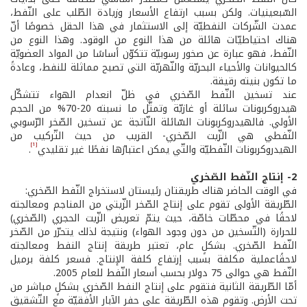
السّبعينيات. ولكن بسبب ارتفاع الأسعار وزيادة الطّلب على النّفط،
عمدت الشّركات النفطيّة إلى الاستثمار في هذا الحقل خصوصًا أنّ
هناك احتياطيّات هائلة من هذا النوع من الوقود. وهذا النوع من
النّفط، فهو عبارة عن صخور رسوبيّة تتكوّن أساسًا من المواد العضويّة
كالحيوانات والأحياء البحريّة والنّهريّة التي تصبح مماثلة للنفط، وعادةً
ما تكون بنيته رقيقة.
عند تسخين النّفط الصّخري في ظلّ انعدام الهواء تتشكّل
هيدروكربونات سائلة أو غازيّة وتمثّل ما نسبته 20-70% من الحجم
الأولي. فالهيدروكربونات السّائلة النّاتجة عن تسخين الصّخر الرّسوبي
النّفطي هي الزّيت الصّخري- القريب من حيث التّركيب من
[1]
الهيدروكربونات النّفطيّة والتّي يمكن اعتبارُها نفطًا غير تقليدي
.
2- إنتاج النّفط الصّخري
في الوقت الحاضر هناك طريقتان رئيستان لاستخراج النّفط الصّخري:
الطّريقة الأولى تقوم على إنتاج الصّخر الزّيتي من المناجم ومعالجته
لاحقًا في محطّات خاصّة، حيث يتمّ تعريض الزّيت الحجري (الصّخري)
للحرارة (التّسخين من دون وجود الهواء) ونتيجة لذلك يتحرّر من الصّخر
النّفط الصّخري. بشكلٍ عام، تعتبر طريقة إنتاج النفط ومعالجته
لاحقًاعملية مكلفة بسبب إرتفاع كلفة الإنتاج. فسعر كلفة برميل
النّفط هي حوالى 75 دولار بحسب أسعار النّفط للعام 2005.
أمّا الطّريقة الثانية فتقوم على إنتاج النفط الصّخري بشكلٍ مباشر من
تحت الأرض. وتقوم هذه الطّريقة على حفر الآبار الأفقيّة مع التّشقيق