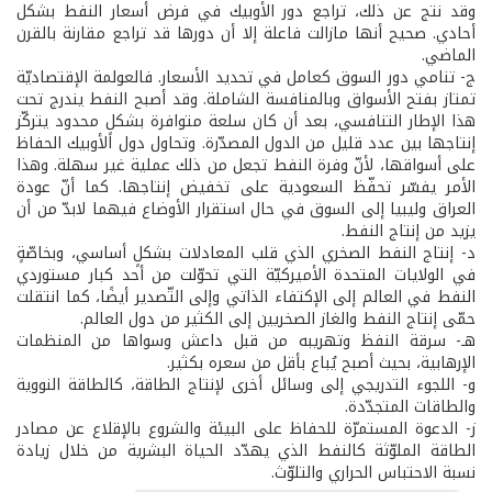
وقد نتج عن ذلك، تراجع دور الأوبيك في فرض أسعار النفط بشكل
أحادي. صحيح أنها مازالت فاعلة إلا أن دورها قد تراجع مقارنة بالقرن
الماضي.
ج- تنامي دور السوق كعامل في تحديد الأسعار. فالعولمة الإقتصاديّة
تمتاز بفتح الأسواق وبالمنافسة الشاملة. وقد أصبح النفط يندرج تحت
هذا الإطار التنافسي، بعد أن كان سلعة متوافرة بشكلٍ محدود يتركّز
إنتاجها بين عدد قليل من الدول المصدّرة. وتحاول دول الأوبيك الحفاظ
على أسواقها، لأنّ وفرة النفط تجعل من ذلك عملية غير سهلة. وهذا
الأمر يفسّر تحفّظ السعودية على تخفيض إنتاجها. كما أنّ عودة
العراق وليبيا إلى السوق في حال استقرار الأوضاع فيهما لابدّ من أن
يزيد من إنتاج النفط.
د- إنتاج النفط الصخري الذي قلب المعادلات بشكلٍ أساسي، وبخاصّةٍ
في الولايات المتحدة الأميركيّة التي تحوّلت من أحد كبار مستوردي
النفط في العالم إلى الإكتفاء الذاتي وإلى التّصدير أيضًا، كما انتقلت
حمّى إنتاج النفط والغاز الصخريين إلى الكثير من دول العالم.
هـ- سرقة النفظ وتهريبه من قبل داعش وسواها من المنظمات
الإرهابية، بحيث أصبح يُباع بأقل من سعره بكثير.
و- اللجوء التدريجي إلى وسائل أخرى لإنتاج الطاقة، كالطاقة النووية
والطاقات المتجدّدة.
ز- الدعوة المستمرّة للحفاظ على البيئة والشروع بالإقلاع عن مصادر
الطاقة الملوّثة كالنفط الذي يهدّد الحياة البشرية من خلال زيادة
نسبة الاحتباس الحراري والتلوّث.