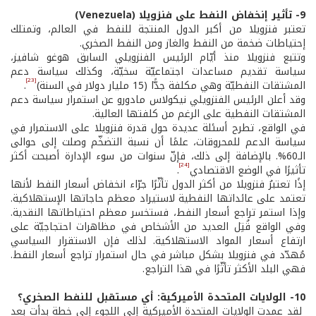
9- تأثير إنخفاض النفط على فنزويلا (Venezuela)
تعتبر فنزويلا من أكبر الدول المنتجة للنفط في العالم، وتمتلك
إحتياطات ضخمة من النفط والغاز ومن النفط الصخري.
وتتبع فنزويلا منذ أيّام الرئيس الفنزويلي السابق هوغو شافيز،
سياسة تقديم مساعدات اجتماعيّة سخيّة، وكذلك سياسة دعم
[23]
المشتقات النفطيّة وهي مكلفة جدًّا (15 مليار دولار في السنة)
.
وقد أعلن الرئيس الفنزويلي نيكولاس مادورو عن استمرار سياسة دعم
المشتقات النفطية على الرغم من كلفتها العالية.
في الواقع، تطرح أسئلة عديدة حول قدرة فنزويلا على الاستمرار في
سياسة الدعم للمحروقات، علمًا أن نسبة التضخّم وصلت إلى حوالى
الـ60%. بالإضافة إلى ذلك، فإنّ سنوات من سوء الإدارة أصبحت أكثر
[24]
تأثيرًا في الوضع الاقتصادي
.
إذًا تعتبرُ فنزويلا من أكثر الدول تأثّرًا جرّاء انخفاض أسعار النفط لأنها
تعتمد على عائداتها النفطية لاستيراد معظم حاجاتها الإستهلاكية.
وإذا استمر تراجع أسعار النفط، فستخسر معظم احتياطاتها النقدية.
وفي الواقع قُتِل العديد من الأشخاص في مظاهرات احتجاجيّة على
ارتفاع أسعار المواد الاستهلاكية. لذلك فإن الاستقرار السياسي
مُهدّد في فنزويلا بشكل مباشر في حال استمرار تراجع أسعار النفط.
فهي البلد الأكثر تأثّرًا في هذا التراجع.
10- الولايات المتحدة الأميركية: أي مستقبل للنفط الصخري؟
لقد عمدت الولايات المتحدة الأميركية إلى اللجوء إلى خطة بدأت بعد