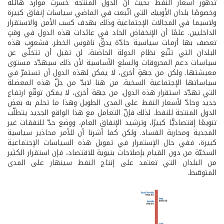
تدهور أسعار النفط بحيث أنّ الدول المنتجة خسرت موارد هائلة
وخصوصًا بلدان الأوبيك التي اتّبعت في الماضي سياسات إنفاق كبيرة
ولاسيما في المجالات الإجتماعية وذلك بهدف كسب الأمن والاستقرار
الداخليين. علمًا أن الإنخفاض الحاد في عائدات هذه الدول في وقتٍ
تعصف بها أزمات سياسية حادّة يدقّ ناقوس الخطر. فشعوب هذه
البلدان التي تتّبع نظام الدولة الحاضنة، لن تقبل أن تتخلّى عن
سياسات دعم المحروقات والسلع الأساسية لأن ذلك سيهدّد مستوى
معيشتها. ولكن من جهةٍ أخرى، لا يمكن لهذه الدول أن تستمرّ في
سياساتها الإجتماعية السخية. من هنا لابدّ من حلّ هذه المعضلة
التي تهدّد استقرار هذه الدول. من جهة أخرى، لا يمكن توقّع ارتفاع
جديد وحادّ لأسعار النفط على المدى الطويل وهذا ما تحلم به بعض
الدول المنتجة للنفط. لذلك فإنّ التعامل مع هذا الواقع الجديد يتطلّب
تنويعًا إقتصاديًّا كبيرًا، وترشيد الإنفاق العام، ووضع حدّ للنفقات غير
المجدية ومحاربة الفساد. ولكن كما أشرنا أن للأمر محاذير سياسية
كبيرة، ففي حال الإستمرار في تمويل هذه السياسات الإجتماعية
السخيّة من دون القيام بإصلاحات بنيوية للاقتصاد، فإن استقرار الكثير
من البلدان التي تعتمد على إنتاج النفط سينهار على المدى
المتوسّط.