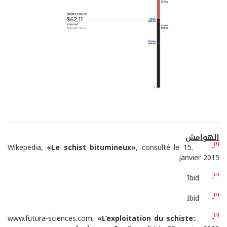
الهوامش
[1]
«
Le schist bitumineux
»
, consulté le 15
- .Wikepedia,
janvier 2015
[2]
- Ibid
[3]
- Ibid
[4]
«
L
’
exploitation du schiste:
- .www.futura-sciences.com,