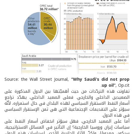
Source: the Wall Street Journal,
“
Why Saudi’s did not prop
up oil”
, Op.cit.
تفاوتت هذه التردّدات من حيث أهميّتها بين الدول المذكورة على
الصعيدين الداخلي والخارجي. فعلى الصعيد الداخلي، يهدّد تراجع
أسعار النفط الاستقرار السياسي لهذه البلدان في حال استمراره، لأنّه
سيؤثر على التقديمات الإجتماعية التي هي ثمن الإستقرار السياسي
في هذه الدول.
أما على الصعيد الخارجي، فهل سيؤثر انخفاض أسعار النفط على
سياسات إيران وروسيا الخارجية؟ إن التأثير في المسائل الاستراتيجية،
سيكون معدومًا، ولكنّ الآثار الجانبية الأخرى لسياسات هذه الدول،