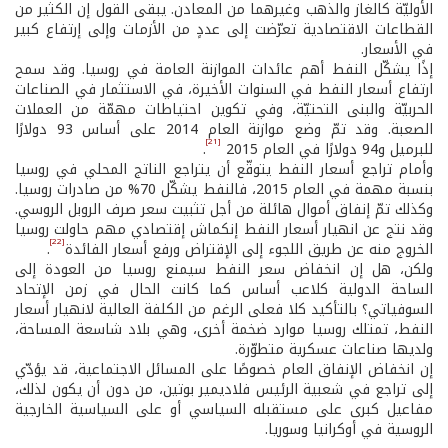
الأوليّة كالغاز والذهب وغيرهما من المعادن. يبقى القول إن الكثير من
القطاعات الاقتصادية تعرّضت إلى عددٍ من الأزمات وإلى إرتفاع كبير
في الأسعار.
إذًا يشكّل النفط أهم عائدات الموازنة العامة في روسيا. وقد سمح
ارتفاع أسعار النفط في السنوات الأخيرة، في الاستثمار في الصناعات
الحربيّة والبنى التحتيّة، وفي تكوين احتياطات مهمّة من العملات
الصعبة. وقد تمّ وضع موازنة العام 2014 على أساس 93 دولارًا
[21]
للبرميل و94 دولارًا في العام 2015
.
وأمام تراجع أسعار النفط يتوقّع أن يتراجع الناتج المحلي في روسيا
بنسبة مهمة في العام 2015، فالنفط يشكّل 70% من صادرات روسيا.
وكذلك تمّ إنفاق أموال هائلة من أجل تثبيت سعر صرف الروبل الروسي.
وقد نتج عن انهيار أسعار النفط إنكماش إقتصادي مهم حاولت روسيا
[22]
الخروج منه عن طريق اللجوء إلى الإقتراض ورفع أسعار الفائدة
.
ولكن، هل إن انخفاض سعر النفط سيمنع روسيا من العودة إلى
الساحة الدولية كلاعب أساس كما كانت الحال في زمن الإتحاد
السوفياتي؟ بالتأكيد كلا فعلى الرغم من الكلفة العالية لانهيار أسعار
النفط، تمتلك روسيا موارد ضخمة أخرى، وهي بلاد شاسعة المساحة،
ولديها صناعات عسكرية متطوّرة.
إن انخفاض الإنفاق العام خصوصًا على المسائل الاجتماعية، قد يؤدّي
إلى تراجع في شعبية الرئيس فلاديمير بوتين، من دون أن يكون لذلك،
مفاعيل كبرى على مستقبله السياسي أو على السياسية الخارجية
الروسية في أوكرانيا وسوريا.