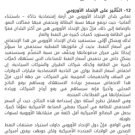
12- التّأثير على الإتحاد الأوروبي
تعاني بلدان الإتحاد الأوروبي من أزمة إقتصادية حادّة – باستثناء
ألمانيا- حيث ترتفع فيها نسبة البطالة وتنخفض فيها معدّلات النمو.
بالإضافة إلى ذلك، فإنّ دول الإتحاد الأوروبي هي من أكثر البلدان فقرًا
في الطاقة وتستورد كميات كبيرة من النفط والغاز.
لذلك وبشكلٍ أوّلي، ستستفيد بلدان الإتحاد الأوروبي من هذا الإنخفاض
في أسعار النفط، بحيث أن فاتورتها النفطية ستنخفض ما سيؤثّر
إيجابًا على ميزان مدفوعاتها ويخفّف من نسبة التضخّم. وستستفيد
بشكلٍ خاص من تخفيض أسعار النفط للصناعات التي تستَهلك كميّات
كبيرة من الطاقة وكذلك شركات الطيران والشركات السياحية. إن
انخفاض أسعار النفط يوازي من الناحية الاقتصادية مليارات الدولارات
من السِلف والتخفيضات الضريبية على الشركات. من جهة أخرى، فإنّ
هذا الانخفاض سيسمح بزيادة الاستهلاك ويساهم برفع الناتج
المحلي. وأخيرًا فإنه سيساهم في رفع أرباح الشركات وزيادة
استثماراتها في القطاعات المنتجة.
وفي المقابل تطرح أسئلة حول إستدامة هذه النتائج، حيث أن السعر
المنخفض للطاقة في أميركا يعطي الصناعة الأميركية تفوّقًا كبيرًا،
يجعل من البضائع الأميركية أقل كلفةً من مثيلاتها الأوروبية لسنوات
طويلة.
وفي الواقع، فإنّ دول الإتحاد الأوروبي حاولت استيراد مشتقات النفط
الصخري من الولايات المتحدة الأميركية ولكن جوبهت برفضٍ أميركي