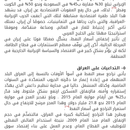
الإيراني تبلغ 30% مقارنة ب45% في السعودية ونحو 50% في الكويت
[13]
وقطر
. لذلك، في حال رفع العقوبات الاقتصادية عن إيران، قد يشهد
هذا البلد طفرة اقتصادية مشابهة لتلك التي أعقبت الحرب الإيرانية
-العراقية، والتي دارت رحاها في الثمانينيات، خصوصًا أن إيران، تمتلك
ثاني أكبر إحتياط للغاز في العالم، وصناعة متقدّمة، وموقعًا
استراتيجيًا مهمًا على الخليج العربي.
إن تأثير إنخفاض أسعار النفط، يشكّل ضغطًا قويًا على إيران في
المرحلة الحالية، أدّى إلى توقّف معظم الاستثمارات في قطاع الطاقة،
لكنه لن يؤثّر بشكلٍ كبير في الاقتصاد والسياسة الإيرانية الخارجية في
المنطقة.
٥- التداعيات على العراق
يأتي تراجع سعر النفط في أسوأ الأوقات بالنسبة إلى العراق البلد
المنهمك في إعادة إعمار ما دمّرته الحروب المتعدّدة في السنوات
الماضية، وكذلك المنشغل حاليٍا في محاربة تنظيم داعش الذي يهدّد
إستقراره وأمنه. فالإنفاق العسكري ارتفع بشكلٍ ملحوظ، وقد قدّر
بـ25% من أرقام موازنة العام 2015 . وبلغ تقدير العجز في موازنة
العام 2015 نحو 21،8 مليار دولار. وهذا العجز مرشح للارتفاع في حال
[14]
استمرار التراجع في أسعار النفط
.
ويطرح هذا التراجع إشكالية كبيرة في العراق، فالتضخّم في حجم
الإنفاق العام منذ العام 2009، نتيجة استخدام الفائض النفطي
للتوظيف في القطاع العام، وعدم العمل على بناء إقتصاد سوق