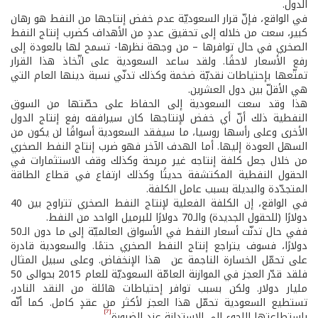
الدول.
في الواقع، فإنّ قرار السعوديّة عدم خفض إنتاجها من النفط هو رهان
كبير، سعت من خلاله إلى تحقيق عددٍ من الأهداف كضرب إنتاج النفط
الصخري في حال توافرها – من وجهة نظرها- تسمح لها بالعودة إلى
رفع الأسعار لاحقًا. ولقد ساعد السعودية على اتّخاذ هذا القرار
تمتّعها بإحتياطات نقديّة ضخمة وكذلك تدنّي نسبة دينها العام التي
هي الأقلّ بين دول العشرين.
هذا وقد سعت السعودية إلى الحفاظ على حصّتها من السوق
النفطية ذلك أنّ أي خفض لإنتاجها كان سيرافقه رفع إنتاج الدول
الأخرى وعلى رأسها روسيا، ما سيفقد السعودية أسواقًا لن يكون من
السهل العودة إليها. أما الهدف الآخر فهو ضرب إنتاج النفط الصخري
من خلال جعل كلفة إنتاجه غير مربحة وكذلك وقف الاستثمارات في
الحقول النفطية المكتشفة حديثًا وكذلك ارتفاع في قطاع الطاقة
المتجدّدة والبديلة بسبب عامل الكلفة.
في الواقع، إن الكلفة الفعلية لإنتاج النفط الصخري تتراوح بين 40
دولارًا (للحقول الجديدة) والـ70 دولارًا للبرميل الواحد من النفط.
ففي حال تدنّت أسعار النفط في الأسواق العالميّة إلى ما دون الـ50
دولارًا، فسوف يتراجع إنتاج النفط الصخري حتمًا. والسعودية قادرة
على تحمّل الخسارة الناجمة عن هذا الإنخفاض. وعلى سبيل المثال
فلقد قدّر العجز في الموازنة العامّة السعوديّة للعام 2015 بحوالى 50
مليار دولار. ولكن بسبب توافر إحتياطات هائلة من النقد النادر،
تستطيع السعودية تحمّل هذا العجز لأكثر من عقدٍ كامل. كما أنّه
[7]
باستطاعتها اللجوء إلى الإستدانة عند الضرورة
.