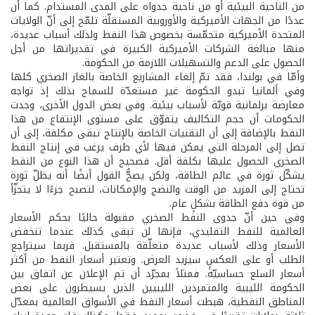
من الناحية البيئية أو من ناحية جدواه على المدى المستدام. كما أن
عددًا من الجهات الأميركية والأوروبية المستقلّة تلمّح إلى أنّ الولايات
المتحدة الأميركية متحمّسة بخصوص هذا النفط ولذلك أسباب عديدة،
منها مبالغة الشركات الأميركية الكبيرة في تقديراتها من أجل
الحصول على الدعم والتسهيلات اللازمة من الحكومة.
وأمّا في بولندا، فقد تمّ إلغاء المشاريع الخاصة بالغاز الصخري كلها
وفي ألمانيا تبدو الحكومة غير مستعدّة للسماح بذلك إذ تواجه
معارضة برلمانية قويّة لأسباب بيئية. وفي بعض الدول الأخرى، وجدت
الحكومات أن حجم التكاليف يتفوّق على مستوى الإنتفاع من هذا
النفط بالإضافة إلى أن التقنيات الخاصة بالإنتاج تبقى مكلفة، إلى أن
تصل إلى المرحلة التي يمكن فيها لأي طرف يرغب في إنتاج النفط
الصخري الحصول عليها بكلفة أقل. فصحيح أن هذا النوع من النفط
يشكّل ثورة في عالم الطاقة، ولكن يصحُّ القول أيضًا أنه يظلّ ثورة
تحتاج إلى المزيد من الوقت والنضج والإمكانات، لتصبح جزءًا لا يتجزّأ
من قوة دفع الطاقة بشكلٍ عام.
وفي حين أنّ جدوى النفط الصخري مقبولة حاليًا بحكم الأسعار
العالمية للنفط التقليدي، فإنها لن تبقى كذلك عندما تنخفض
الأسعار وذلك لأسباب عديدة متعلّقة بالمستقبل. فربما سيتراجع
الطلب أو على العكس سيزيد العرض. وتعتبر أسعار النفط من أكثر
أسعار السلع حساسيّةً. فمثلاً بمجرّد أن تم الإعلان عن اتفاق بين
الحكومة الليبية والمتمردين الليبيين الذين يسيطرون على بعض
المناطق النفطية، هبطت أسعار النفط في الأسواق العالمية بمعدّل