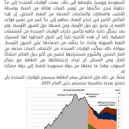
السعودية وروسيا. بالإضافة إلى ذلك، عمدت الولايات المتحدة إلى مدّ
خطوط شحن مكّنتها من توفير كميات هائلة من النفط بواسطة
الأنابيب والقطارات والشاحنات الضخمة من النفط الصخري. إن هذا
الفائض الكبير في إنتاج النفط، ساهم إلى حدّ كبير في تغيير قواعد
اللعبة إذ تراجع دور دول الأوبيك ومن ضمنها دول الشرق الأوسط، ولم
يعد يشكّل حاجة ماسّة لتأمين حاجات الولايات المتحدة من المشتقات
النفطية. كما أن هذه الأخيرة تلجأ إلى الدول المجاورة لها لاستيراد
النفط كفنزويلا وكندا، ما يخفّف من اعتمادها على الشرق الأوسط.
بموازاة ذلك تمكّنت الولايات المتحدة من اكتشاف كميات ضخمة من
الغاز الصخري والشّروع باستخراجها لتصبح من أكبر دول العالم امتلاكًا
للغاز. ومن الممكن أن تزداد إحتياطاتها من الطاقة مع تقدّم
السنوات، وهذا ما جعلها من دولة مستوردة للنفط إلى دولة مصدّرة
له.
فضلًا عن ذلك فإن انخفاض سعر الطاقة سيسمح للولايات المتحدة بأن
تتمتع بقدرة تنافسية ستستمر حتى العام 2035.