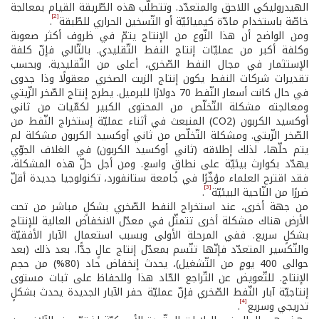
الهيدروليكي اللاحق والمتعدّد. وتتطلّب هذه الطّريقة القيام بمعالجة
[2]
خاصّة باستخدام مادّة كيميائيّة أو التّسخين الحراري للطّبقة
.
ومن الواضح أن هذا النّوع من الإنتاج يتمّ في ظروف أكثر صعوبة
وكلفة أكبر من عمليّات إنتاج النفط التّقليدي. بالتّالي فإنّ كلفة
الإستثمار في مجال النفط الصّخري، أعلى من التّقليدية. وبحسب
تقديرات شركات النفط يكون إنتاج الزيت الصخري معقولًا وذا جدوى
في حال كانت أسعار النّفط 70 دولارًا للبرميل. يطرح إنتاج الصّخر الزّيتي
ومعالجته مشكلة التّخلّص من المحتوى الكبير لكمّيات من ثاني
أوكسيد الكربون (CO2) المنبعث في أثناء عمليّة إستخراج النّفط من
الصّخر الزّيتي. ومشكلة التّخلّص من ثاني أوكسيد الكربون مشكلة لم
يتم حلّها، لذلك إطلاقه (ثاني أوكسيد الكربون) في الغلاف الجوّي
يهدّد بكوارث بيئيّة على نطاقٍ واسع. ومن أجل حلّ هذه المشكلة،
فقد اقترح العلماء مؤخّرًا في جامعة ستانفورد، تكنولوجيا جديدة أقلّ
[3]
ضررًا من النّاحية البيئيّة
.
من جهة أخرى، عند استخراج النفط الصّخري بشكلٍ مباشر من تحت
الأرض هناك مشكلة أخرى تتمثّل في معدّل الانخفاض العالية للإنتاج
بشكلٍ سريع. ففي المرحلة الأولى وبسبب استعمال الآبار الأفقيّة
والتّكسير المتعدّد فإنّها تتّسم بمعدّل إنتاج عالٍ جدًّا. بعد ذلك (بعد
حوالى 400 يومٍ من التّشغيل)، يحدث إنخفاض حاد (80%) من حجم
الإنتاج. للتّعويض عن التّراجع الحّاد هذا وللحفاظ على ثبات مستوى
إنتاجيّة آبار النّفط الصّخري فإنّ عمليّة حفر الآبار الجديدة يحدث بشكلٍ
[4]
تدريجي وسريع
.