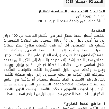
العدد 92 - نيسان 2015
التداعيات الاقتصادية والسياسية لانهيار
إعداد: د. جورج لبكي
أستاذ محاضر في جامعة سيدة اللويزة - NDU
المقدمة
إنخفضت أسعار النفط بشكلٍ كبير في الأشهرِ الماضية من 100 دولار
إلى حدٍّ أدنى وصلَ إلى 40 دولارًا للبرميل. وقد تعدّدت التفسيرات
لأسبابِ هذا الانخفاض. أمّا أبرز هذه الأسباب فهي: تطوّر تقنيّات
استخراج النفط واللّجوء إلى إنتاج النفط الصّخري والاكتشافات
المستمرّة لحقول نفطٍ جديدة، وزيادة العرض على الطّلب، ولقد نتجَ عن
انخفاض سعر النّفط إشكاليّات عديدة بالنّسبة إلى الدّول التّي تعتمد
بشكلٍ أساسي على العائدات النفطيّة كبلدان الخليج وإيران وروسيا
وفنزويلا وكذلك على الدّول المستوردة للنّفط كالولايات المتّحدة
الأميركيّة التي تحوّلت من دولة مستوردة إلى دولة مصدّرة للنّفط.
ولكن هل هذا الانخفاض الحاد للأسعار مستدام أم مؤقّت؟ في الواقع
لقد تغيّرت جغرافيّة (géopolitique) النفط في العالم وكذلك قواعد
التّبادل إذ أصبحت الأسواق تتحكّم بالأسعار وليست الدّول والجدير
بالذكر أن إنتاج النفط الصخري هو السبب الرئيس لتراجع أسعار النفط.
1- ما هو النّفط الصّخري؟
كان النّفط الصّخري يُستعمل كمصدر أساسي للطّاقة حتّى بدايات