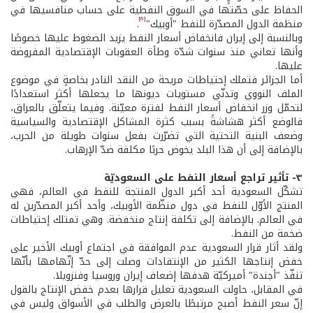
الحفاظ على حصّتها في السوق النفطية على حساب منافسيها في
[6]
منظمة الدول المصدّرة للنفط "أوبيك"
.
وبالنسبة إلى إيران فانخفاض أسعار النفط يزيد الضغوط عليها خصوصًا
وأنها تعاني منذ سنوات شدّة وطأة العقوبات الإقتصادية المفروضة
عليها.
أما الجزائر فتملك إحتياطات مريحة من النقد النادر بخاصةٍ في موضوع
الملف النووي وتدنّي مستويات ديونها ما يجعلها أكثر استعدادًا
لتحمّل وزر انخفاض أسعار النفط لفترة معيّنة. وفيما يتعلّق بالعراق،
فالوضع أكثر هشاشةً بسبب كثرة المشاكل الإقتصادية والسياسية
وضعف البنية التحتية التي تضرّرت بفعل سنوات طويلة من الحرب،
بالإضافة إلى أن هذا البلد يخوض حربًا مكلفة ضدّ الإرهاب.
٣- تأثير تراجع أسعار النفط على السعوديّة
تشكّل السعودية أحد أكبر الدول المنتجة للنفط في العالم، فهي
المنتج الأوّل للنفط في دول منظّمة الأوبيك، وأحد أكبر المصدّرين له
في العالم. بالإضافة إلى تكلفة إنتاج منخفضة. وهي تمتلك إحتياطات
ضخمة من النفط.
ولقد أثار قرار السعودية عدم الموافقة في اجتماع أوبيك الأخير على
خفض إنتاجها الكثير من الإنتقادات وصلت إلى حدّ إتّهامها بأنّها
تنفّذ "أجندة" أميركيّة هدفها إضعاف إيران وروسيا وفنزويلا.
في المقابل، حاولت السعودية تعليل قرارها بعدم خفض الإنتاج بالقول
إنّ سعر النفط أصبح مرتبطًا بالعرض والطلب في الأسواق وليس في