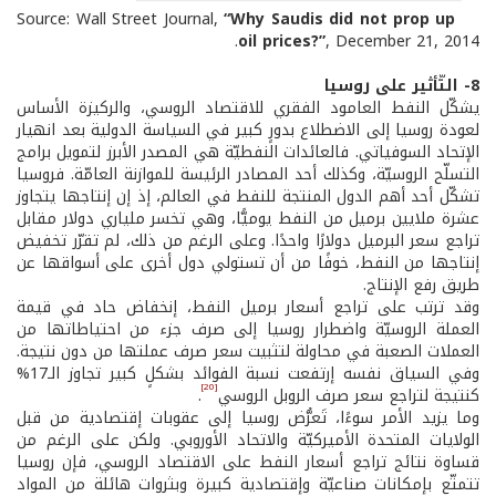
“
Why Saudis did not prop up
Source: Wall Street Journal,
oil prices?”
, December 21, 2014.
8- التّأثير على روسيا
يشكّل النفط العامود الفقري للاقتصاد الروسي، والركيزة الأساس
لعودة روسيا إلى الاضطلاع بدورٍ كبير في السياسة الدولية بعد انهيار
الإتحاد السوفياتي. فالعائدات النفطيّة هي المصدر الأبرز لتمويل برامج
التسلّح الروسيّة، وكذلك أحد المصادر الرئيسة للموازنة العامّة. فروسيا
تشكّل أحد أهم الدول المنتجة للنفط في العالم، إذ إن إنتاجها يتجاوز
عشرة ملايين برميل من النفط يوميًّا، وهي تخسر ملياري دولار مقابل
تراجع سعر البرميل دولارًا واحدًا. وعلى الرغم من ذلك، لم تقرّر تخفيض
إنتاجها من النفط، خوفًا من أن تستولي دول أخرى على أسواقها عن
طريق رفع الإنتاج.
وقد ترتب على تراجع أسعار برميل النفط، إنخفاض حاد في قيمة
العملة الروسيّة واضطرار روسيا إلى صرف جزء من احتياطاتها من
العملات الصعبة في محاولة لتثبيت سعر صرف عملتها من دون نتيجة.
وفي السياق نفسه إرتفعت نسبة الفوائد بشكلٍ كبير تجاوز الـ17%
[20]
كنتيجة لتراجع سعر صرف الروبل الروسي
.
وما يزيد الأمر سوءًا، تَعرُّض روسيا إلى عقوبات إقتصادية من قبل
الولايات المتحدة الأميركيّة والاتحاد الأوروبي. ولكن على الرغم من
قساوة نتائج تراجع أسعار النفط على الاقتصاد الروسي، فإن روسيا
تتمتّع بإمكانات صناعيّة وإقتصادية كبيرة وبثروات هائلة من المواد