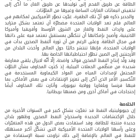
الطاقة عن طريق الفحم إلى توليدها عن طريق الغاز، ما أدّى إلى
تخفيض انبعاثات الغازات السامة وغيرها من الملوّثات.
والجدير ذكره هو أنّ تلك الطفرة، غيّرت تصوّر الأميركيين لمكانهم في
العالم. فلم تعد الولايات المتحدة مضطرّة أن تعتمد بشكل متزايد
على واردات النفط والغاز من الشرق الأوسط وأفريقيا وأميركا
اللاتينية، وأصبح بإمكانها أن تتكهّن بمستقبلٍ تعتمد فيه على ذاتها
في مجال الطاقة. وعلى الرغم من أن ثورة النفط الصخري بدأت في
الولايات المتحدة، فإنها تنتشر حاليًا حول العالم. وأخذت البلدان من
الأرجنتين إلى الصين تطوّر احتياطياتها الخاصة بها.
وقد ولّد إنتاج النفط الصخري فوائد واضحة، إلّا أنّه لايزال يلقى معارضة
شديدة من منظّمي الحملات البيئية. إذ كثرت المخاوف بشأن التلوّث
المحتمل لإمدادات المياه من المواد الكيماوية المستخدمة في
التّكسير، الأمر الذي أدّى إلى تعزيز الإنتقادات في بعض الأماكن، بما
فيها فرنسا وبلغاريا وولاية نيويورك، وأثارت تلك المخاوف أيضًا
إحتجاجات في أماكن أخرى ومن ضمنها بريطانيا.
الخلاصة
إن جيوبوليتيك النفط قد تغيّرت بشكلٍ كبير في السنوات الأخيرة من
خلال الإكتشافات الجديدة واستخراج النفط الصخري وظهور بلدان
جديدة منتجة للطاقة. وقد استفادت بعض الدول من هذه المتغيّرات
وعلى رأسها الولايات المتحدة الأميركية التي تشكّل أكبر مستهلك
للنفط في العالم. بالإضافة إلى ذلك تراوحت نسبة الإستفادة من