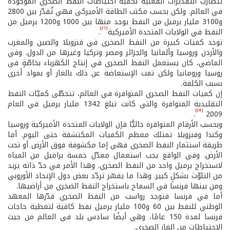
تتضارب التقديرات الفعليّة لكمية احتياطات النفط الصخري الموجودة
في العالم. ولكن بحسب مكتب الطاقة الأميركي فهي تُقدّر بين 2800
و3100 مليار برميل من النفط يوجد منها بين 1000 و1200 برميل من
[27]
النفط في الولايات المتحدة الأميركية
.
توجد كميات كبيرة من النفط الصخري في فنزويلا والصين والمغرب
والأردن وروسيا وألمانيا والجزائر ومصر وتركيا وغيرها من الدول. وفي
الماضي، كان يستعمل النفط الصخري في إنتاج الكهرباء بخاصّةٍ في
روسيا ورومانيا ولكن تمت الإستعاضة عن ذلك بالغاز أو بمواد أخرى
بسبب الكلفة.
إن كميات النفط الصخري المتوافرة في العالم، تتخطّى كميّات النفط
التقليدية المتوافرة والتي كانت تبلغ 1342 مليار برميل في العام
[28]
.
2009
وبحسب الأرقام المتوافرة حاليًّا فإن الولايات المتحدة الأميركية وروسيا
وكندا وفنزويلا تمتلك معظم الكميات المكتشفة حتى اليوم. أما
طريقة استثمار النفط الصخري فهي إما مكشوفة فوق الأرض أو تحت
الأرض. وفي الواقع يجب استعمال معدّل خمسة براميل من المياه
لاستخراج برميل واحد من النفط الصخري. وهذا الأمر في حدّ ذاته يزيد
من التلوّث بشكلٍ كبير. وهذا ما يفسّر تردّد بعض دول الإتحاد الأوروبي
ومن بينها فرنسا في السماح باستخراج النفط الصخري من أراضيها.
أما في فرنسا فتوجد رواسب من النفط الصخري قدّرها المعهد
الوطني للنفط بين 60 و100 مليار برميل نفط كافية لتغطية حاجات
فرنسا لمدة 150 عامًا، وهي أيضًا سادس بلد في العالم من حيث
الإحتياطات من الغاز الصخري.