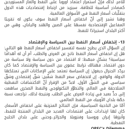
للأمر. لذلك فإنّ استمرار اعتماد أوروبا على النفط والغاز المستوردين
كمصادر أساسية للطاقة، سيزيد من ارتباط إقتصاديات هذه الدول
بتقلّبات أسعار النفط في الأسواق العالمية.
وهنا نشير إلى أنّ انخفاض أسعار النفط سوف يكون له تقريبًا
المفاعيل الإقتصادية نفسها على الصين والهند واليابان، وهي من
أكثر البلدان استيرادًا للنفط.
13- إنخفاض أسعار النفط بين السياسة والإقتصاد
إن السؤال الذي يطرح نفسه لتفسير انخفاض أسعار النفط هو التالي:
هل إن انخفاض أسعار النفط ناتج عن العرض والطلب، أم أن له أهدافًا
سياسية؟ بشكلٍ مبسّط: لا اقتصاد من دون سياسة ولا سياسة من
دون اقتصاد. فهنالك ترابط عضوي بين السياسة والإقتصاد كما كان
يردّد الجنرال ديغول: إن السياسة تعتمد على الإمكانات التي تمتلكها
الدولة. والواقع، إن لانخفاض سعر النفط شقّين: شقّ إقتصادي وشقّ
سياسي. في الشقّ الأول، لابدّ من الإقرار أنّ الاكتشافات النفطية
المتلاحقة في العالم، والتطوّر التكنولوجي والنفط الصخري ساهمت
إلى حدٍّ بعيد في زيادة العرض على الطلب. ونتيجة لذلك، تراجعت نسبة
حصّة بلدان الأوبيك من النفط العالمي.
أمّا من الناحية السياسية، فإن النتائج المترتبة على انخفاض الأسعار،
كان لها ارتدادات على اقتصادات العديد من البلدان المنتجة للنفط،
وأبرزها إيران وروسيا وفنزويلا والجزائر...وحتى على بلدان الخليج
النفطية.
OPEC
’
s Dilemma