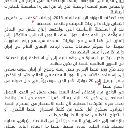
إيران قدرةً على مواجهة أزمتها الإقتصادية على الرغم من التضخّم
وانخفاض سعر العملة الوطنية الذي زاد من القدرة التنافسية للصادرات
الإيرانية.
وقد تضمّنت الموازنة الإيرانية للعام 2015، إجراءات تهدف إلى تخفيض
[11]
الإنفاق وزيادة الواردات الضريبية وعائدات الخصخصة
.
بيد أن المشكلة الأساسية التي تواجهها إيران تكمن في النتائج
المتوقّعة من المفاوضات حول الملف النووي الإيراني، فالتوصّل إلى
إتفاق في هذا الشأن مع الولايات المتحدة سيسمح برفع العقوبات
تدريجًا، ما سيوفّر مساحات جديدة لزيادة الإنفاق العام في إيران
وإنفراجًا في أزمتها الإقتصادية.
ولكن، لابدّ من الإشارة من جهة ثانية إلى أن استعادة إيران لحصتها
من السوق العالمية للنفط لن تكون سهلة.
وقد صرّح وزير النفط الإيراني بيجن زنغنه بوضوح، أن إيران سوف تسعى
إلى إستعادة حصّتها من السوق النفطية في العالم، حتى لو انخفض
سعر البرميل إلى 20 دولارًا، الأمر الذي سوف يؤثّر في حال حدوثه في
[12]
أسعار النفط
.
في الواقع، فإن إنخفاض أسعار النفط سوف يعمل في المدى الطويل
لمصلحة إيران، كون هذا البلد يمتلك كميات ضخمة من الغاز والنفط
تجذب بقوة الشركات النفطية، لأن كلفة الاستثمار في إستخراج النفط
الإيراني، ستكون أقل بكثير من كلفة استخراج النّفط الصّخري، أو
استخراج النفط من أعماق البحار والمحيطات.
بالإضافة إلى ذلك، يؤدّي النفط دورًا أقلّ في الاقتصاد الإيراني، مقارنة
بمعظم بلدان الخليج العربي. فحصة النفط من إجمالي الناتج المحلي