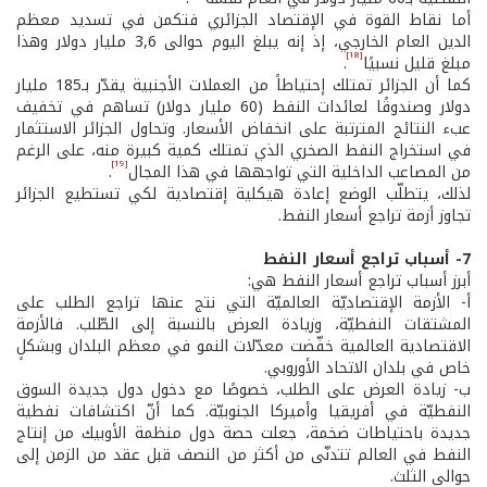
أما نقاط القوة في الإقتصاد الجزائري فتكمن في تسديد معظم
الدين العام الخارجي، إذ إنه يبلغ اليوم حوالى 3,6 مليار دولار وهذا
[18]
مبلغ قليل نسبيًا
.
كما أن الجزائر تمتلك إحتياطاً من العملات الأجنبية يقدّر بـ185 مليار
دولار وصندوقًا لعائدات النفط (60 مليار دولار) تساهم في تخفيف
عبء النتائج المترتبة على انخفاض الأسعار. وتحاول الجزائر الاستثمار
في استخراج النفط الصخري الذي تمتلك كمية كبيرة منه، على الرغم
[19]
من المصاعب الداخلية التي تواجهها في هذا المجال
.
لذلك، يتطلّب الوضع إعادة هيكلية إقتصادية لكي تستطيع الجزائر
تجاوز أزمة تراجع أسعار النفط.
7- أسباب تراجع أسعار النفط
أبرز أسباب تراجع أسعار النفط هي:
أ- الأزمة الإقتصاديّة العالميّة التي نتج عنها تراجع الطلب على
المشتقات النفطيّة، وزيادة العرض بالنسبة إلى الطّلب. فالأزمة
الاقتصادية العالمية خفّضت معدّلات النمو في معظم البلدان وبشكلٍ
خاص في بلدان الاتحاد الأوروبي.
ب- زيادة العرض على الطلب، خصوصًا مع دخول دول جديدة السوق
النفطيّة في أفريقيا وأميركا الجنوبيّة. كما أنّ اكتشافات نفطية
جديدة باحتياطات ضخمة، جعلت حصة دول منظمة الأوبيك من إنتاج
النفط في العالم تتدنّى من أكثر من النصف قبل عقد من الزمن إلى
حوالى الثلث.