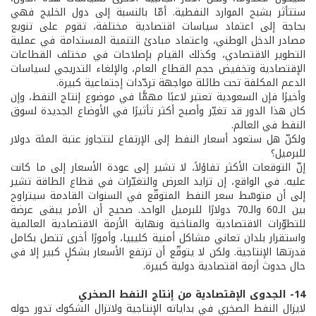
ستتأثر بشبح الموارد النفطية. أمّا بالنسبة إلى دول الخليج فهي
بحاجة إلى اعتماد سياسات اقتصادية مختلفة، تقوم على تنويع
مصادر الدخل الوطني، واعتماد مبادئ التنمية المستدامة في عملية
التطوير الاقتصادي، وكذلك القيام بإصلاحات في مختلف القطاعات
الإقتصادية وتخفيض حجم القطاع العام، والإلغاء التدريجي لسياسات
الدعم المكلفة تحت طائلة مواجهة تردّدات إجتماعية كبيرة.
وأخيرًا فإن السعودية تعتبر لاعبًا مهمًّا في موضوع إنتاج النفط، وإن
كان هذا الدور قد تغيّر وأصبح أكثر تأثيرًا في الأوضاع الجديدة لسوق
النفط في العالم.
ولكنّ هل ستعود أسعار النفط إلى الإرتفاع لتتجاوز عتبة المئة دولار
للبرميل؟
إنّ التوقعات الأكثر تفاؤلاً، لا تشير إلى عودة الأسعار إلى ما كانت
عليه. في الواقع، إن تزايد العرض والتغيّرات في قطاع الطاقة تشير
إلى أن متوسّط سعر النفط المتوقّع في السنوات القادمة سيتراوح
بين الـ60 والـ70 دولارًا للبرميل الواحد. صحيح أن الأمر يبقى عرضة
للتطوّرات الاقتصادية والمناخية ونهاية الأزمة الاقتصادية العالمية
واستقرار بلدان تعاني مشاكل أمنية كليبيا، وأمورًا أخرى تتصل بكامل
قدرتها الإنتاجية. ولكن لا يتوقّع أن ترتفع الأسعار بشكلٍ كبير إلا في
حال حدوث أزمة اقتصادية دولية كبيرة.
14- الجدوى الإقتصادية من إنتاج النفط الصخري
لايزال النفط الصخري في بداياته الإنتاجية ولاتزال الشكوك تدور حوله