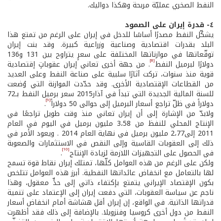
النفط الصخري عمليّة مربحة وهكذا دواليك.
٤- قدرة إيران على الصمود
يشكّل النفط مصدرًا أساسًا للدخل في إيران على الرغم من تمتع هذا
البلد بقدرات اقتصادية وصناعية وزراعية كبيرة. وقد بنت إيران
توقّعاتها في موازناتها المختلفة على سعرٍ يتراوح بين 131 و136
[8]
دولارًا لبرميل النفط
. من جهة أخرى تعاني إيران عقوباتٍ إقتصادية
قوية منذ سنوات، تركت آثارًا سلبية على صناعة النفط وعلى العديد
من القطاعات الإقتصادية الأخرى. وقد حدّدت الموازنة التي وُضعت
للسنة المالية الجديدة التي تبدأ في آذار2015 سعر برميل النفط بـ72
[9]
دولاراً في ظلّ تراجع أسعار البرميل إلى حوالى 50 دولاراً
.
ولابدّ من الإشارة إلى أن إيران تعاني منذ وقت طويل تراجعًا في
الإنتاج المحلي للنفظ من 3،58 مليون برميل في اليوم في العام
2011 إلى2،77 مليون برميل في نهاية العام 2014 . ويعود الأمر في
ذلك إلى العقوبات القاسية وإلى النقص في الاستثمارات والصعوبة
[10]
في الحصول على التجهيزات اللازمة لزيادة الإنتاج
.
ولكن على الرغم من هذه العوامل كلّها، تمتلك إيران نقاط قوة تسمح
لها بالتعامل مع انخفاض عائداتها النفطية. أبرز هذه العوامل تتلخص
بكون الإقتصاد الإيراني يتمتع بإكتفاء ذاتي إلى حدٍّ معقول، وهذا
ناجم عن سياسة العقوبات، التي دفعت إيران إلى الإعتماد على تنمية
قدراتها الذاتية. في الواقع، إن إيران أقل هشاشة أمام انخفاض أسعار
النفط من دول أخرى كروسيا وفنزويلا. بالإضافة إلى ذلك فقد أظهرت