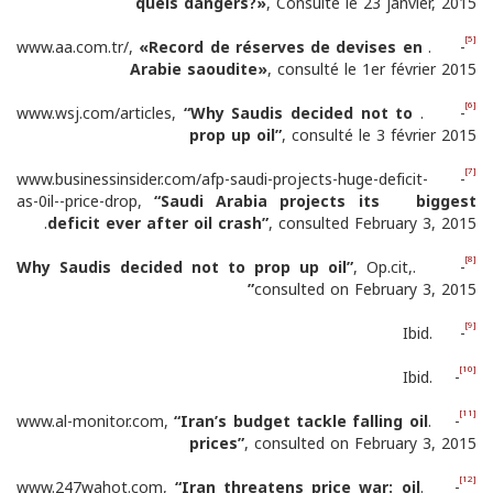
quels dangers
?»
, Consulté le 23 janvier, 2015
[5]
«
Record de réserves de devises en
- . www.aa.com.tr/,
Arabie saoudite
»
, consulté le 1er février 2015
[6]
“
Why Saudis decided not to
- . www.wsj.com/articles,
prop up oil
”
, consulté le 3 février 2015
[7]
- www.businessinsider.com/afp-saudi-projects-huge-deficit-
as-0il--price-drop,
“
Saudi Arabia projects its
biggest
deficit ever after oil crash
”
, consulted February 3, 2015.
[8]
Why Saudis decided not to prop up oil
”
, Op.cit,
- .
”
consulted on February 3, 2015
[9]
- .Ibid
[10]
- .Ibid
[11]
“
Iran
’
s budget tackle falling oil
- .www.al-monitor.com,
prices
”
, consulted on February 3, 2015
[12]
“
Iran threatens price war: oil
- .www.247wahot.com,