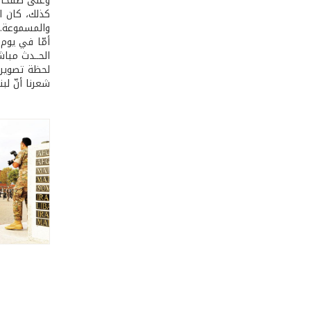
وعلى صفحات الجيش على 
كذلك، كان ا
والمسموعة.
الحــدث مباشــ
لحظة تصويرنا
شعرنا أنّ لب