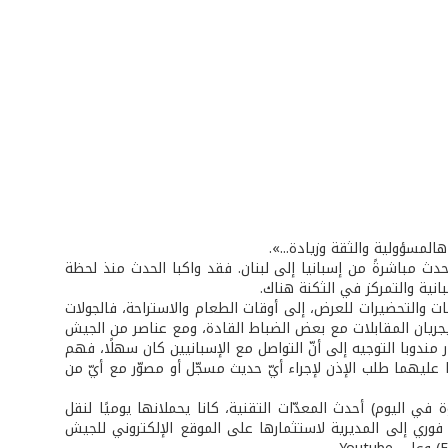
هالمسؤولية والثقة وزيادة...».
 الحدث مباشرةً من إسبانيا إلى لبنان. فقد واكبا الحدث منذ لحظة
انية والتمركز في الثكنة هناك.
يبات والتحضيرات للعرض، إلى أوقات الطعام والاستراحة، فالجولات
ا يجريان المقابلات مع بعض الضباط القادة، ومع عناصر من الجيش
ندوبا التوجيه إلى أنّ التواصل مع الإسبانيين كان سهلًا، فهم
بًا عليهما طلب الإذن لإجراء أيّ حديث مسجّل أو مصوّر مع أيّ من
ة مصوّرَي التوجيه في كلّ تحرّكاتهما (التي كانت تصل إلى 25000 خطوة في اليوم) أحدث المعدّات التقنية، كانا يحملانها يوميًا لنقل
 فوري إلى المديرية لاستثمارها على الموقع الإلكتروني للجيش