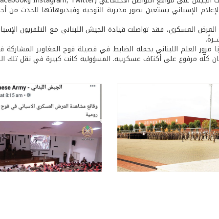
مواقع التواصل الاجتماعي (Instagram, Twitter وFacebook) وعلى Youtube...
لإعلام الإسباني يستعين بصور مديرية التوجيه وفيديوهاتها للحدث من أجل 
رةً.
 مرور العلم اللبناني يحمله الضابط في فصيلة فوج المغاوير المشاركة في 
نان كلّه مرفوع على أكتاف عسكرييه. المسؤولية كانت كبيرة في نقل تلك الص