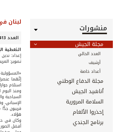
لبنان في
منشورات
العدد 413 - تشرين الثاني 2019
مجلة الجيش
التغطية الإ
العدد الحالي
إعداد: ندين ا
تصوير: العر
أرشيف
أعداد خاصة
«المسؤولية ا
إنّهما عنصرا
مجلة الدفاع الوطني
استلام جوازا
أناشيد الجيش
ومنذ اليوم ا
السياحية وال
السلامة المرورية
الإسباني، وق
قريبون جدًّا
إحذروا الألغام
هؤلاء.
برنامج الجندي
أفضل الصور 