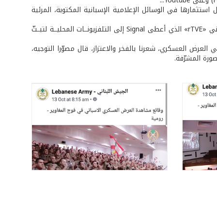
استثمارها في الوسائل الإعلامية الإسبانية المكتوبة، المرئية
أمّا في يوم العرض العسكري، فقد تواصلت قيادة الجيش اللبناني مع التلفزيون الإسباني «rTVE» الذي أعطى Signal إلى التلفزيونــات المحليــة لتبــثّ
العرض العسكري، شعرنا بالفخر والاعتزاز، قال مصوّرا التوجيه،
ورة المشرّفة.