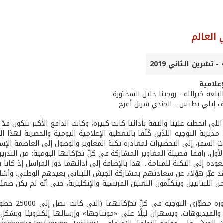
 العالم
علامية
لبلعة خيرالله - روجينا خليل الشختورة
يف إيلي بطيش - الجندي شربل أعرج
للي انحطت علينا والثقة بأدائنا كانت كبيرة، وكانت الدافع الأكبر تنكون قدّ 
 مديرية التوجيه اللذَين كُلّفا بالتغطية الإعلامية اليومية والحصرية لهذا
ت السفر، إلى التحضيرات لمغادرة ثكنة المغاوير والوصول إلى العاصمة الإسب
لأول، رافقا فصيلة المغاوير المشاركة في كلّ تحرّكاتها اليومية: من التدر
عودة إلى الثكنة للمنامة... هذا بالإضافة إلى أدائهما دور المراسل إذ كان
د عبّر هؤلاء عن سعادتهم بمشاركة الجيش اللبناني بعيدهم الوطني. وأشار م
 من اللبنانيين ويتكلّمون اللغتين الفرنسية والإنكليزية، حتى أنّه لم يكن صع
وكان في حوز
والفيديوهات، ويسهران ليلًا على «مونتاجها» وإرسالها إلكترونيًا وبشكلٍ