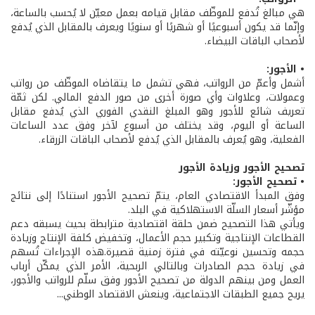
هي مبالغ تُدفع للموظّف مقابل قيامه بعمل معيّن لا يُحسب بالساعة،
وإنّما قد يكون أسبوعيًا أو شهريًا أو سنويًا ويعرف بالمقابل الذي يُدفع
لأصحاب الباقات البيضاء.
• الأجور:
أشمل وأعمّ من الرواتب، فهي تشمل ما يتقاضاه الموظّف من رواتب
وعمولات، وعلاوات وأي صورة أخرى من صور الدفع المالي. لكن ثمّة
تعريف شائع للأجور وهو المبلغ النقدي الفوري الذي يُدفع مقابل
الساعة أو اليوم، وقد يختلف من أسبوع لآخر وفق عدد الساعات
الفعلية، وهو يُعرف بالمقابل الذي يُدفع لأصحاب الباقات الزرقاء.
تصحيح الأجور وزيادة الأجور
• تصحيح الأجور:
وفق المبدأ الاقتصادي العام، يتمّ تصحيح الأجور استنادًا إلى نتائج
مؤشّر أسعار السلّة الاستهلاكية في البلد.
ويأتي هذا التصحيح ضمن حلقة اقتصادية مترابطة بحيث يسبقه دعم
القطاعات الإنتاجية وتكبير حجم الأعمال، وتخفيض كلفة الإنتاج وزيادة
حجمه وتحسين نوعيّته في فترة زمنية قصيرة.هذه الإجراءات تُسهم
في زيادة حجم الصادرات وبالتالي الربحية، الأمر الذي يمكّن أرباب
العمل ومن بينهم الدولة من تصحيح الأجور وفق سلّم للرواتب والأجور،
يريح جميع الطبقات الاجتماعية، وينعش الاقتصاد الوطني...