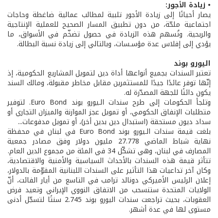
• زيادة الأجور:
يصار أحيانًا إلى زيادة الأجور تلبية لمطالب عمالية ضاغطة وحاجات
اجتماعية ملحّة، من دون تطبيق المسار الصحيح للعملية الإنتاجية
والربحية. وتُسهم هذه الزيادة في حصول تضخّم في الأسواق، ما
يؤدي إلى إفلاس عدة مؤسـسات، وبالتالي إلى زيادة نسبة البطالة.
اليورو بوند
تعتبر السندات بجميع أنواعها أداة دين لتمويل المشاريع الحكومية، إذ
إنّها توفر عائدًا جيدًا للمستثمرين مقابل مخاطر مقبولة، ومالك السند
يكون دائنًا للجهة المصدّرة له.
وتلجأ الحكومات إلى طرح سندات الـيورو بوند Euro Bond. لتوفير
متطلبات الإنفاق الحكومي، أو تمويل عجز الموازنة والميزان التجاري أو
سداد ديون مستحقة (استبدال دين بدين أخر)، أو تمويل مدفوعات...
بلغت قيمة سندات الـيورو بوند Euro Bond في لبنان في محفظة
نهاية شباط الماضي 27.778 مليون دولار وفق مصادر جمعية
المصارف في لبنان، وهي تشكّل 34 في المئة من مجموع الدين العام.
تتأثر قيمة هذه السندات بالأحداث السياسية والأمنية والاقتصادية،
وكان آخر تداعيات هذا التأثير على السندات اللبنانية المقوّمة بالدولار،
إعلان الرئيس الأميركي دونالد ترامب في التاسع من أيار الفائت، أنّ
الولايات المتحدة ستنسحب من الاتفاق النووي الإيراني وتعيد فرض
العقوبات، بحيث تراجعت سندات اليورو بوند 2.745 سنتًا لتسجّل أدنى
مستوى لها في عدة أشهر.