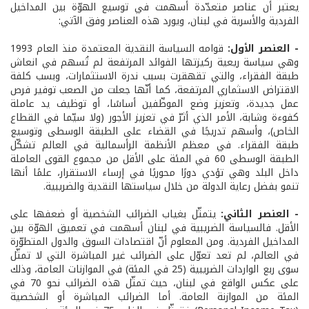
يعتبر أن عناصر متعدّدة أسهمت في توسيع الهوّة بين المداخيل
الفردية والأسرية في لبنان، ويورد هذه العناصر وفق الآتي:
- العنصر الأول:
قوامه السياسة النقدية المعتمدة منذ العام 1993
وهي سياسة ريعية ركيزتها الفوائد المرتفعة لم تُسهم في انعاش
طبقة الفقراء، والتي تقهقرت بسبب ندرة الاستثمارات، وبسب كلفة
الاقتراض الاسثماري المرتفعة، كما أنّها جعلت من الصعب توفير فرص
عمل جديدة، وتعزيز وضع الموظّفين أساسًا، أو توظيف يد عاملة
كفوءة وشابة، الأمر الذي أثرّ في تعزيز الأجور (ولا سيّما في القطاع
الخاص)، وأسهم تدريجًا في القضاء على الطبقة الوسطى وتوسيع
طبقة الفقراء. في معظم الأنظمة الرأسمالية في العالم تشكّل
الطبقة الوسطى 60 في المئة على الأقل من مجموع القوى العاملة
داخل البلد وهي تؤدي دورًا محوريًا في إرساء الاستقرار، علمًا أنها
تنمو بفضل رعاية الدولة من خلال سياستها النقدية والضريبية.
- العنصر الثاني:
يتمثّل بغياب الضرائب الشخصية أو ضعفها على
الأقل. فالسياسة الضريبية في لبنان أسهمت في تعميق الهوّة بين
المداخيل الفردية. ومن المعلوم أنّ اقتصادات السوق والدول المتطوّرة
في العالم، لم تعد تعوّل على الضرائب غير المباشرة التي لا تمثّل
سوى ربع الواردات الضريبية (25 في المئة) في الموازنات العامة، وذلك
على عكس الواقع في لبنان، حيث تمثّل هذه الضرائب نحو 70 في
المئة من الموازنة العامة. أما الضرائب المباشرة أو الشخصية