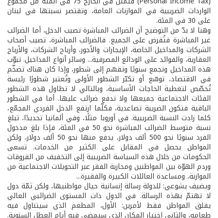
(Personal Income Tax) فتمثّل في الخارج 75 في المئة من مجموع
الواردات الضريبية في الموازنات العامة، وتقتصر نسبتها في لبنان
على 30 في المئة.
وهنا لا بدّ من التوضيح أن الضرائب المباشرة تصيب الدخل، أما الضرائب
غير المباشرة فتُفرض على الجميع. فالضرائب المباشرة، تصيب أصحاب
الشركات والمداخيل الخاصة، الإيجارات والأجور، وأرباح الشركات، والأرباح
العقارية، والفوائد على الودائع المصرفية... وسائر أنواع المداخيل. تبوّب
هذه المداخيل وتجمع سنويًا وتقسّم إلى شطور، وإذا كان هناك تضخّم
في الاقتصاد، توسّع أو تكبّر الشطور الأولى وتُعتبر شطورًا رئيسة
تُخصّص لتغطية الحاجات الأساسية، وبالتالي لا تطاول هذه الشطور
الفئات الاجتماعية جميعها ولا تدفع ضرائب عليها. أما في الشطور
الباقية فتكون الضريبة تصاعدية، فكلّما ارتفع الدخل الفردي المجمّع،
كلما زادت النسبة الضريبية. في أوروبا مثلًا، وفي ألمانيا تحديدًا، تبلغ
نسبة متوسط الضرائب المباشرة نحو 50 في المئة، فإذا بلغ مدخول
الفرد سنويًا نحو 500 ألف دولار، يدفع منها نحو 50 ألف دولار، ولكن
المواطن يحصل في المقابل على الكثير من الخدمات. تسعى
الحكومات من خلال هذه السياسة الضريبية إلى التخفيف من الفروقات
وردم الهوّة بين المواطنين ومحاربة الفقر عبر التحويلات الاجتماعية من
الموازنة، ومساعدة العائلات الكبيرة والفقيرة...
ويضيف يشوعي: للدولة رسالة إنسانية حيال مواطنيها، ولكن ثمّة دول
لا تهتمّ بهذه الرسالة. في الدول ذات المستوى الضرائبي العالي
يقلق المواطن فقط لأمرين: الأول، المطعم الذي سيتناول فيه
طعامه، والثاني اختيار المكان الذي سيمضي فيه أيام العطل السنوية.