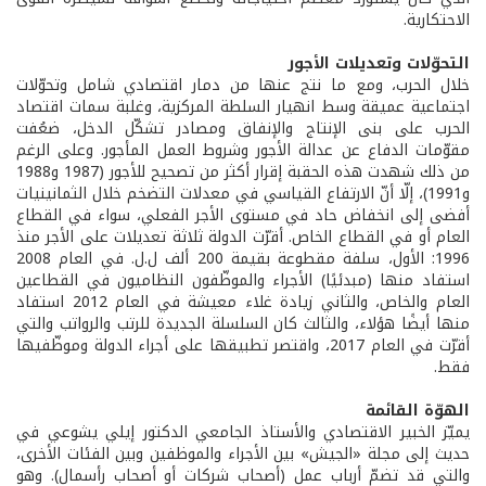
الاحتكارية.
التحوّلات وتعديلات الأجور
خلال الحرب، ومع ما نتج عنها من دمار اقتصادي شامل وتحوّلات
اجتماعية عميقة وسط انهيار السلطة المركزية، وغلبة سمات اقتصاد
الحرب على بنى الإنتاج والإنفاق ومصادر تشكّل الدخل، ضعُفت
مقوّمات الدفاع عن عدالة الأجور وشروط العمل المأجور. وعلى الرغم
من ذلك شهدت هذه الحقبة إقرار أكثر من تصحيح للأجور (1987 و1988
و1991)، إلّا أنّ الارتفاع القياسي في معدلات التضخم خلال الثمانينيات
أفضى إلى انخفاض حاد في مستوى الأجر الفعلي، سواء في القطاع
العام أو في القطاع الخاص. أقرّت الدولة ثلاثة تعديلات على الأجر منذ
1996: الأول، سلفة مقطوعة بقيمة 200 ألف ل.ل. في العام 2008
استفاد منها (مبدئيًا) الأجراء والموظّفون النظاميون في القطاعين
العام والخاص، والثاني زيادة غلاء معيشة في العام 2012 استفاد
منها أيضًا هؤلاء، والثالث كان السلسلة الجديدة للرتب والرواتب والتي
أقرّت في العام 2017، واقتصر تطبيقها على أجراء الدولة وموظّفيها
فقط.
الهوّة القائمة
يميّز الخبير الاقتصادي والأستاذ الجامعي الدكتور إيلي يشوعي في
حديث إلى مجلة «الجيش» بين الأجراء والموظفين وبين الفئات الأخرى،
والتي قد تضمّ أرباب عمل (أصحاب شركات أو أصحاب رأسمال). وهو