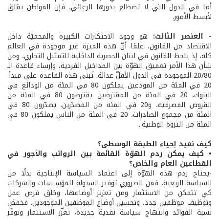
أما في الدول التي لا تضطلع بدورها الرعائي، فإن المواطن يقلق
لأبسط الأمور.
- العنصر الثالث:
هو وجود الاحتكارات الكبيرة والمحميّة داخل
الاقتصاد من القانون، علمًا أنّ هذه الميزة غير موجودة في العالم
كله، إذ يلحظ القانون في لبنان الحصرية الداخلية للتمثيل التجاري، ومن
شأن هذا الأمر تعميق الهوّة بين المداخيل الفردية، وإرساء قاعدة الـ
20/80 الموجودة في الدول الأقلّ عدالة. تُبنى هذه القاعدة على مبدأ:
20 في المئة من المودعين يملكون 80 في المئة من الودائع في
البنوك، 20 في المئة من المقترضين يقترضون 80 في المئة من
القروض المصرفية، و20 في المئة من المصدّرين، يصدّرون 80 في
المئة من مجموع الصادرات، 20 في المئة من الناس يملكون 80 في
المئة من الثروة الوطنية...
كيف نعيد إحياء الطبقة الوسطى؟
• كيف يمكن ردم الهوّة القائمة بين الرواتب والأجور في
القطاعين العام والخاص؟
-يحتاج ردم هذه الهوّة إلى اعتماد السياسة الإنتاجية بدلًا من
السياسة الريعية، فمن الضروري توفير السيولة للمؤســسات والشركات
كي تتمكن من الاستثمار ومن تعزيز أوضاعها، وخلق فرص عمل
وتوظيف موظفين جدد، وتحسين أوضاع الموظفين الموجودين. فخفض
نسبة الفوائد وانتهاج سياسة نقدية جديدة، تعزّز الاستثمار وتوفّر