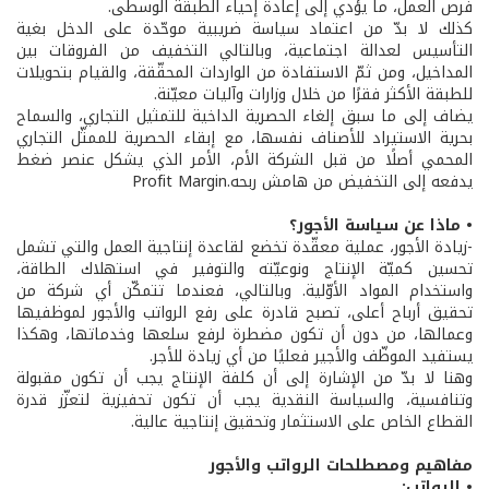
فرص العمل، ما يؤدي إلى إعادة إحياء الطبقة الوسطى.
كذلك لا بدّ من اعتماد سياسة ضريبية موحّدة على الدخل بغية
التأسيس لعدالة اجتماعية، وبالتالي التخفيف من الفروقات بين
المداخيل، ومن ثمّ الاستفادة من الواردات المحقّقة، والقيام بتحويلات
للطبقة الأكثر فقرًا من خلال وزارات وآليات معيّنة.
يضاف إلى ما سبق إلغاء الحصرية الداخية للتمثيل التجاري، والسماح
بحرية الاستيراد للأصناف نفسها، مع إبقاء الحصرية للممثّل التجاري
المحمي أصلًا من قبل الشركة الأم، الأمر الذي يشكل عنصر ضغط
يدفعه إلى التخفيض من هامش ربحه.Profit Margin
• ماذا عن سياسة الأجور؟
-زيادة الأجور، عملية معقّدة تخضع لقاعدة إنتاجية العمل والتي تشمل
تحسين كميّة الإنتاج ونوعيّته والتوفير في استهلاك الطاقة،
واستخدام المواد الأوّلية. وبالتالي، فعندما تتمكّن أي شركة من
تحقيق أرباح أعلى، تصبح قادرة على رفع الرواتب والأجور لموظفيها
وعمالها، من دون أن تكون مضطرة لرفع سلعها وخدماتها، وهكذا
يستفيد الموظّف والأجير فعليًا من أي زيادة للأجر.
وهنا لا بدّ من الإشارة إلى أن كلفة الإنتاج يجب أن تكون مقبولة
وتنافسية، والسياسة النقدية يجب أن تكون تحفيزية لتعزّز قدرة
القطاع الخاص على الاستثمار وتحقيق إنتاجية عالية.
مفاهيم ومصطلحات الرواتب والأجور
• الرواتب: