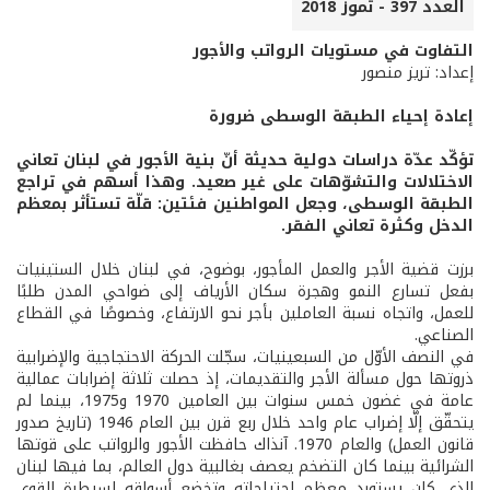
العدد 397 - تموز 2018
التفاوت في مستويات الرواتب والأجور
إعداد: تريز منصور
إعادة إحياء الطبقة الوسطى ضرورة
تؤكّد عدّة دراسات دولية حديثة أنّ بنية الأجور في لبنان تعاني
الاختلالات والتشوّهات على غير صعيد. وهذا أسهم في تراجع
الطبقة الوسطى، وجعل المواطنين فئتين: قلّة تستأثر بمعظم
الدخل وكثرة تعاني الفقر.
برزت قضية الأجر والعمل المأجور، بوضوح، في لبنان خلال الستينيات
بفعل تسارع النمو وهجرة سكان الأرياف إلى ضواحي المدن طلبًا
للعمل، واتجاه نسبة العاملين بأجر نحو الارتفاع، وخصوصًا في القطاع
الصناعي.
في النصف الأوّل من السبعينيات، سجّلت الحركة الاحتجاجية والإضرابية
ذروتها حول مسألة الأجر والتقديمات، إذ حصلت ثلاثة إضرابات عمالية
عامة في غضون خمس سنوات بين العامين 1970 و1975، بينما لم
يتحقّق إلّا إضراب عام واحد خلال ربع قرن بين العام 1946 (تاريخ صدور
قانون العمل) والعام 1970. آنذاك حافظت الأجور والرواتب على قوتها
الشرائية بينما كان التضخم يعصف بغالبية دول العالم، بما فيها لبنان
الذي كان يستورد معظم احتياجاته وتخضع أسواقه لسيطرة القوى