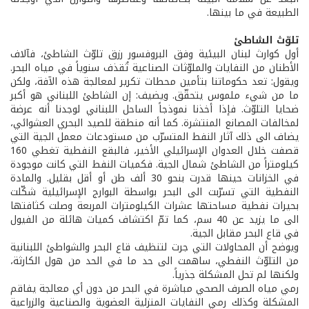
الطبيعة في ما بينها.
تلوّث الشاطئ
أول كوارث لبنان البيئية وفق البروفسور رزق تلوّث الشاطئ، فآلاف
الأطنان من النفايات والملوّثات الصناعية تُقذف سنوياً في مياه البحر.
ويقول: تعد حكوماتنا بتأمين محطات تكرير لمعالجة هذه الآفة، ولكن
ما من شيء ملموس يتحقّق. ويضيف: إن الشاطئ اللبناني هو أكبر
ضحايا التلوّث. فإذا أخذنا نموذجاً الساحل اللبناني لوجدنا أنه عرضة
لمخالفات المصانع المنتشرة. كما أنه منطقة للصيد البحري العشوائي،
يضاف الى ذلك آثار النفط المتسرّب من مستودعات معمل الجية التي
قصفت خلال العدوان الإسرائيلي الأخير، فالبقع النفطية تغطي 160
كيلومتراً من الشاطئ شمال الجية. فكميات النفط التي كانت موجودة
في الخزانات حينها قدرت بنحو 30 ألف طن أو أقل بقليل. والمادة
النفطية التي تسرّبت الى البحر بواسطة البوارج الإسرائيلية شكّلت
بحيرات نفطية مساحتها عشرات الكيلومترات المربعة وصلت كثافتها
الى ما يزيد عن 40 سم، كما تمّ اكتشاف كميات هائلة من الفيول
في قاع البحر مقابل الجية.
ويوضح أن المحاولات التي جرت لتنظيف قاع البحر والشواطئ اللبنانية
من التلوّث النفطي، ساهمت الى حد ما في الحد من هول الكارثة،
ولكنها لم تحل المشكلة جذرياً.
رمي مياه الصرف الصحي مباشرة في البحر من دون أي معالجة يفاقم
المشكلة وكذلك رمي النفايات المنزلية العضوية والصناعية والزراعية