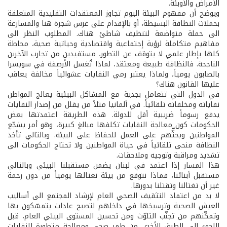
الأمراض والأوبئة.
ويوضح أن مفهوم البيئة اليوم تجاوز المعتقدات التقليدية المتعلقة
بحملات النظافة البسيطة، أو بالإقدام على غرس شجرة هنا والمسارعة
الى حملة متواضعة لتنظيف شاطئ هناك. المطلوب النظر الى
مفاهيم متكاملة لرؤية إجتماعية واقتصادية وحياتية صحية، محاطة
كلها بإطار علمي لا يتوقف عن التطور، مستفيدين من تجارب الآخرين
الناجحة. فالنظافة طبيعة ومعتقد، لماذا تُغسل الأرصفة في سويسرا
بالصابون يومياً، ولماذا يعتبر رمي النفايات عشوائياً مخالفة يعاقب
عليها القانون هناك؟
في الدول التي تتعامل بجدية مع المشاكل البيئية يعالج المواطن
نفاياته ومخلفاته تلقائياً. في ألمانيا مثلاً من يقلل من إصدار النفايات
يدفع رسوماً ضريبية أقل للدولة. هذه الطريقة اعتمدتها بعض
الحكومات كون معالجة النفايات تكلفها مبالغ كبيرة، وهو أمر يشجّع
المواطنين ويحثّّهم على العمل للحفاظ على البيئة. وبالتالي تأخذ
النظافة منحى تلقائياً في حياة المواطنين ولا تحتاج الحكومات الى
تشديد ومراقبة وتوجيه وملاحقات.
هذا المسار إذا اعتمد في لبنان يضمن مستقبلنا البيئي وبالتالي
مستقبل أبنائنا، فماذا نتوقع من بيئة نغتالها يومياً من دون رحمة
غير أن تغتالنا وتقتلنا بدورها.
لا بد من اعتماد التثقيف الصحي العام لإرشاد المجتمع الى أساليب
العيش الصحية وترسيخها في داخلهم لتصبح عادات يتمسّكون بها
وتمكّنهم من تجنّب التلوّث ومن تحسين المستوى البيئي العام، قبل
اللجوء الى الطرق الأخرى من طمر صحي ومعالجة متطورة للنفايات