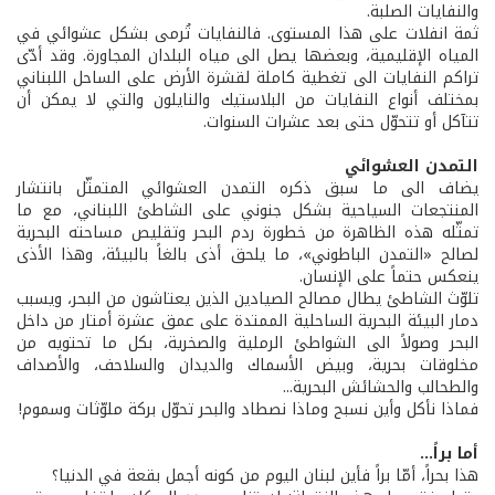
والنفايات الصلبة.
ثمة انفلات على هذا المستوى. فالنفايات تُرمى بشكل عشوائي في
المياه الإقليمية، وبعضها يصل الى مياه البلدان المجاورة. وقد أدّى
تراكم النفايات الى تغطية كاملة لقشرة الأرض على الساحل اللبناني
بمختلف أنواع النفايات من البلاستيك والنايلون والتي لا يمكن أن
تتآكل أو تتحوّل حتى بعد عشرات السنوات.
التمدن العشوائي
يضاف الى ما سبق ذكره التمدن العشوائي المتمثّل بانتشار
المنتجعات السياحية بشكل جنوني على الشاطئ اللبناني، مع ما
تمثّله هذه الظاهرة من خطورة ردم البحر وتقليص مساحته البحرية
لصالح «التمدن الباطوني»، ما يلحق أذى بالغاً بالبيئة، وهذا الأذى
ينعكس حتماً على الإنسان.
تلوّث الشاطئ يطال مصالح الصيادين الذين يعتاشون من البحر، ويسبب
دمار البيئة البحرية الساحلية الممتدة على عمق عشرة أمتار من داخل
البحر وصولاً الى الشواطئ الرملية والصخرية، بكل ما تحتويه من
مخلوقات بحرية، وبيض الأسماك والديدان والسلاحف، والأصداف
والطحالب والحشائش البحرية...
فماذا نأكل وأين نسبح وماذا نصطاد والبحر تحوّل بركة ملوّثات وسموم!
أما براً...
هذا بحراً، أمّا براً فأين لبنان اليوم من كونه أجمل بقعة في الدنيا؟