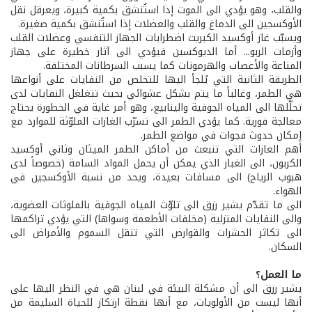
والقلب، وهو يؤدي الى الموت إذا استُنشق بكمية كبيرة، ويعرقل نقل
الأوكسجين الى الدماغ والقلب والعضلات إذا استُنشق بكمية صغيرة.
ويسبّب غاز أوكسيد الكبريت اضطرابات الجهاز التنفسي وعضلات القلب
وأزمات الربو... أما الديوكسين فيؤدي الى آثار خطيرة على جهاز
المناعة والأعصاب والهرمونات كما يسبب السرطانات المختلفة.
الطريقة الثانية التي يُلجأ اليها للتخلص من النفايات على أنواعها
هي الطمر، وغالباً ما يتم بشكل عشوائي بحيث تتغلغل النفايات لدى
تحلّلها الى المياه الجوفية والينابيع، وهو أمر غاية في الخطورة يحتاج
معالجة فورية. كما يؤدي الطمر الى تسرّب الغازات الملوّثة للموارد مع
إمكان حدوث فجوات في مواضع الطمر.
أهم الغازات التي تنبعث من أماكن الطمر الميثان وثاني أوكسيد
الكربون، الى الغبار الذي يمكن أن يحمل المواد السامة (خصوصاً لدى
هبوب الرياح) الى مسافات بعيدة، ويحد من نسبة الأوكسجين في
الهواء.
الى ما تقدّم يشير رزق الى تلوّث المياه الجوفية بالملوثات العضوية،
والى النفايات المنزلية (مخلفات الأطعمة وسواها) التي يؤدي تراكمها
الى تكاثر الحشرات والقوارض التي تنقل السموم والأمراض الى
السكان.
ما العمل؟
يشير رزق الى أن مشكلة البيئة في لبنان هي في النظر اليها على
أنها ليست من الأولويات، مع أنها نقطة ارتكاز للحياة السليمة من