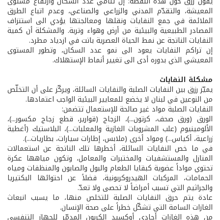
يقول رزق حول هذه النقطة: إن تنامي عدد السكان وارتفاع مستوى
المعيشة، والتقدّم المدني والزراعي والصناعي، وعدم اتباع الطرق
الملائمة في جمع النفايات ونقلها ومعالجتها يؤدي الى استنزاف
المصادر الطبيعية والبيئية من أرض وهواء وتربة. والمشكلة أن كمية
النفايات الناتجة عن نمط الحياة العصرية باتت في ازدياد مطرد.
إن تراكم النفايات يعود الى نمو عدد السكان، وتطور المستوى
المعيشي الذي بدوره أدى الى تغيير أنماط الإستهلاك.
مشكلة النفايات
يميّز رزق بين النفايات الصلبة والنفايات السائلة، ويركّز على أن التخلّص
من النوعين في لبنان لا يخضع للمعايير البيئية الواجب اعتمادها.
النفايات الصلبة مواد غير صالحة للإستعمال تتضمن:
الورق (ورق صحف، كرتون...)، الزجاج (قوارير، قطع زجاج مكسور...)،
الألومينيوم (علب المشروبات الغازية والمعلبات...)، البلاستيك (أغطية
زراعية، أكياس...) ومواد أخرى (ملابس، إطارات سيارات، بطاريات...).
في ما خص النفايات السائلة، أخطرها تلك الناتجة عن استعمالات
المنازل والمستشفيات والمختبرات والمعامل، وتكون مياهها عكرة
تحتوي مواداً عضوية كبقايا الطعام والبول والصابون والمنظفات ومياه
الحمامات، المركبات الهيدروكربونية، فضلاً عن احتوائها البكتيريا
والجراثيم التي تسبب أمراضاً لا تحصى ولا تعدّ.
عادة يتم حرق النفايات الصلبة للتخلص منها، ما يسبب انبعاث
الغازات السامة التي تشكّل خطراً على صحة الإنسان.
من هذه الغازات أحادي أوكسيد الكربون المدمّر للجهاز التنفسي