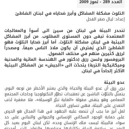
العدد 289 - تموز 2009
التلوث مشكلة المشاكل وأبرز ضحاياه في لبنـان الشاطئ
إعداد: ليال صقر الفحل
تنحدر البيئة في لبنان من سيئ الى أسوأ والمعالجات
المعتمدة تبقى دون المستوى المطلوب. من أبرز المشاكل
البيئية في لبنان مشكلة التلوّث. أما أبرز ضحايا التلوّث فهو
الشاطئ الذي يُفترض أن يكون ملاذ الناس صيفاً، ومصدراً
لرزق كثيرين منهم في مختلف الفصول.
البروفسور ولسن رزق (دكتور في الهندسة المائية والمدنية
وميكانيكية التربة) يتحدّث الى «الجيش» عن المشاكل البيئية
الأكثر إلحاحاً في لبنان.
عدو البيئة
يرى رزق أن عدو البيئة والحياة والذي يعتبر الأخطر من نوعه اليوم،
يتمثّل بالتلوّث الناشئ عن تعقيدات تطوّر التكنولوجيا وحاجات المجتمع
المعاصر، وهو ينقض مقولة «الغاية تبرّر الوسيلة»، فلا مغفرة لذنب
التعدي على البيئة، فهي تساوي الحياة.
لعل أبرز ما يجب أن تنصبّ عليه الجهود في هذا المجال هو الحرص
على حماية الوجود السكاني الإنساني والحيواني والنباتي على حد
سواء. فالبيئة ليست ملك الإنسان وحده. لكن لبنان اليوم بعيد كل
البعد عن سلامة البيئة بكائناتها وعناصرها والتوازن الذي أوجدته