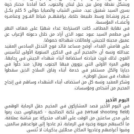
ويشكل نقطة وصل بين جبل لبنان والجنوب، كما أفادنا مختار خربة
بسري السيد شفيق عيد، مشى الشباب والصبايا حوالى 5 كلم بكــل
عــزم ونشـاط وسط طبيعة خلابة، يرافقهــم ضباط الفــوج وعناصـره
وأعضــاء المؤسسة.
في نهاية المطاف، كانت الاستراحة غداء شهيًا على ضفاف النهر
في مطعم السيد عبود عبود الذي أراد من خلال دعوته الإعراب عن
عميق محبته للجيش، ولعائلات شهدائه خصوصًا.
على هامش الغداء، أوضح مساعد قائد فوج التدخل السادس العقيد
عبدالله ونسه أن «المخيم أتى في الذكرى السنوية الأولى لتأسيس
الفوج، لذلك قررت قيادته استضافة أبناء شهداء الجيش في رحابها،
وهي المرة الأولى التي يزورون فيها الجنوب. وقال: منذ حلّوا في
ديارنا والكل مستنفر في خدمة أبناء رفاق السلاح الذين سقطوا
شهداء في سبيل الوطن».
وشكر العقيد ونسه كل من استضاف أبناء الشهداء وساهم في إنجاح
المخيم من أشخاص ومؤسسات.
اليوم الأخير
في اليوم الأخير قصد المشاركون في المخيم حقل الرماية الوهمي
(virtual shooting field) في ثكنة الصالحية - كفرفالوس حيث رموا
على مدى ساعتين من الوقت على أهداف متحركة عبر شاشة عملاقة،
ما أكسبهم مرونة وخبرة في الرماية. ثم عادوا إلى قواعدهم سالمين،
وضبوا أغراضهم وغادروا المكان محمّلين بذكريات لا تُنسى.