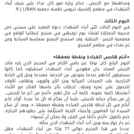
ومذاهبها مع الجيش... ختام زيارة صور كان غداءً على شرف أبناء
الشهداء في مطعم كلاسيك تيروس نظمته جمعية R J LIBAN.
اليوم الثالث
في اليوم الثالث، لبّى أبناء الشهداء دعوة العقيد علي سبيتي (من
مديرية الجمارك) لقضاء يوم ترفيهي في منتجع ليطانيا الواقع في
قعقعية الجسر - النبطية. وقد استمتع الجميع بممارسة السباحة ومن
ثم بغداء في مطعم المنتجع.
«أنتم هاجس القيادة ونقطة ضعفها»
اليوم الرابع كان يومًا غير باقي الأيام في المخيم الذي زاره قائد
الجيش العماد جان قهوجي. أبناء الشهداء استقبلوه كما كانوا
يستقبلون آباءهم عندما يعودون من الخدمة. فعندما وصل إلى الباحة
الخارجية علت الصيحات المرحّبة ونثر الأرز والورود، وتهافت الأولاد
للحصول على غمرة وقبلة... لحظات تأثر عاشها القائد مع الأبناء
أعقبتها كلمة عفوية، كلمة أب. قال لهم: «أنتم من أعز ما للجيش...
إن من يقدّم حياته للجيش، علينا أن نقدّم له كل ما عندنا. أؤكد لكم
أنكم في كل لحظة هاجس القيادة ونقطة ضعفها...». وبعد أن شكر
السيدة ليا العاقوري وأعضاء اللجنة المنظِّمة على جهودهم الجبارة،
ختم بالقول: «أنتم دائمًا في القلب ولا يمكن أن تُنسَوا».
ثم دار حوار بينه وبين أحد أبناء الشهداء الذي سأله:
عددنا في هذا المخيم حوالى 77 ولدًا من أبناء الشهداء. فهل