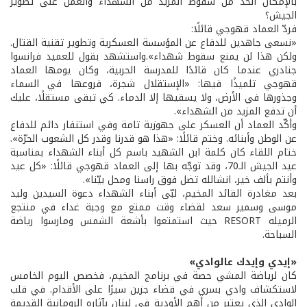
بالإمكان الحد من سقوط المزيد من الشهداء والعمل على تطوير
الجيش؟
فردّ العماد قهوجي قائلًا:
«نسعى جاهدين للدفاع عن المؤسسة العسكرية وتطوير تقنية القتال.
ولكن هذا لن يمنع سقوط شهداء».واستشهد بقول للعميد فرانسوا
جنادري عندما كان قائدًا للمدرسة الحربية، وكان يومها العماد
قهوجي تلميذًا فيها: «الإستقلال شجرة، فروعها في السماء
وجذورها في الأرض، ولا يسقيها إلا الدماء. كي تبقى مستقلًا، عليك
أن تدفع المزيد من الشهداء».
وأكّد العماد أن العسكر على جهوزية تامة وفي استنفار دائم للدفاع
عن الوطن وأبنائه. وختم قائلًا: «هذا هو قدرنا وقدر كل الشعوب الحرّة».
ختام اللقاء كان كلمة ابن الشهيد باسم كل أبناء الشهداء بمناسبة
عيد الجيش الـ70، وقد توجّه بها إلى العماد قهوجي قائلًا: «كل عيد
وأنتم بألف خير، انشالله تضل فوق راسنا ومحل بيّنا».
بعد مغادرة القائد المخيم، لبّى أبناء الشهداء دعوة السيدين وليد
موسى وسمير سعد لقضاء وقت ممتع مع وجبة غداء في منتجع
الرميله RESORT حيث استمتعوا بأشعة الشمس ومارسوا رياضة
السباحة.
«إيدي وإيدك عالوادي»
كان لرياضة المشي حصة في برنامج المخيم، فخصص اليوم الخامس
لاستكشاف وادي بسري في قضاء جزين سيرًا على الأقدام. في قلب
الوادي الذي يعتبر من أهم الأودية في لبنان بآثاره الرومانية القديمة