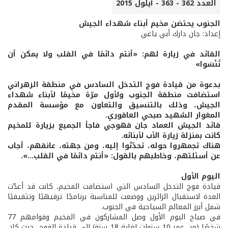
العدد 362 - 363 - أيلول 2015
الجنوب يحتضن مخيم أبناء شهداء الجيش
إعداد: جان دارك أبي ياغي
القائد في زيارة لهم: «أنتم دائمًا في القلب ولا يمكن أن
تُنْسَوا»
بدعوة من قيادة فوج التدخل السادس في منطقة الزهراني
استضافت منطقة الجنوب ولأول مرّة مخيمًا لأبناء شهداء
الجيش، وذلك بالتنسيق والتعاون مع مؤسسة المقدم
المغوار الشهيد صبحي العاقوري.
قائد الجيش العماد جان قهوجي فاجأ الجميع بزيارة للمخيم
كانت بمنزلة زيارة الأب لأبنائه.
هناك تجمهروا حوله، تحدّثوا إليه، ومن جهته، عانقهم، أجاب
عن أسئلتهم، وخاطبهم بالقول: «أنتم دائمًا في القلب...».
اليوم الأول
قيادة فوج التدخل السادس التي استضافت المخيم، كانت قد أعدّت
العدة لاستقبال الزائرين ووضعت للمناسبة برنامجًا ترفيهيًا وتثقيفيًا
شمل أبرز المعالم السياحية في الجنوب.
في صباح اليوم الأول وصل المشاركون في المخيم وقوامهم 77
شخصًا (من عمر 10 سنوات لغاية 18 سنة) إلى قيادة الفوج، حيث كان