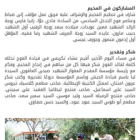
المشاركون في المخيم
شارك في تنطيم المخيم والإشراف عليه فريق عمل مؤلف، إلى ضباط
وعناصر فوج التدخل السادس، من السادة: فادي حوّا، رانيا فارس زوجة
الرائد الشهيد معين عويدات، ميلاده سعد زوجة الرقيب أول الشهيد
حبيب مارون، عايده السيد زوجة العريف الشهيد رضا فقيه، المؤهل
أول إدمون منصور، وجوزف عيسى.
شكر وتقدير
في مساء اليوم الأخير، أقيم عشاء تكريمي في قيادة الفوج تخلله
كلمة لقائد الفوج شكر فيها كل من ساهم في إنجاح المخيم. وقدّم
مع رئيسة مؤسسة المقدم المغوار الشهيد صبحي العاقوري السيدة
ليا باسم قيادة الجيش وباسم المؤسسة دروعًا تقديرية وكتب شكر
عربون امتنان، لممثل الكتيبة الإيطالية، صاحب مطعم كلاسيك تيروس
السيد علي اسماعيل، صاحب منتجع ليطانيا العقيد علي سبيتي،
صاحب منتجع الرميله السيد وليد موسى، السيد سمير سعد، صاحب
مطعم أبو طوني السيد عبود عبود، والسيد حسن صفاوي.