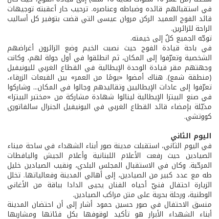
في استقبالهم قائده وضباطه وعناصره. ترحيب حار أعقبته توجيهات
قائد الفوج العميد الركن مروان عيسى التي قضت بتوفير كل أساليب
الراحة للزائرين.
توجّه الجميع كلٌ إلى خيمته.
في باحة قيادة الفوج حيث نصبت الخيم وضع الزائرون أغراضهم
الشخصية وتعرّفوا إلى المكان، ثم انطلقوا في أول جولة لهم، وكانت
وجهتهم مقر قيادة الوحدة الإيطالية في القطاع الغربي لليونيفيل
(منطقة شمع). هناك أمضوا «يومًا من العمر» بين القبعات الزرقاء،
تعرّفوا إلى عادات الإيطاليين وتقاليدهم وجالوا في المكان... وشاركوا
في صنع البيتزا الإيطالية لينالوا شهادة مشاركة من «مختبر البيتزا»
مذيّلة بإمضاء قائد القطاع الغربي في اليونيفيل الجنرال سالفاتوري
كووتشي.
اليوم الثاني
في اليوم الثاني، استقبلت مدينة صور أبناء الشهداء في ساحة ميناء
الصيادين حيث رفعت الأعلام اللبنانية وأعلام الجيش واليافطات
المرحّبة. وكان في الاستقبال المجلس البلدي، ونقيب الصيادين خليل
طه مع عدد كبير من الصيادين، إلى أهالي المدينة وفعالياتها. تخلل
الزيارة احتفال فنيّ أحياه الفنان يحيى الدادا بباقة من الأغاني
الوطنية، ورحلة بحرية على متن مراكب الصيادين.
منسق الاحتفال في صور حسين حمود أشار إلى أن احتضان المدينة
أبناء الشهداء الأبرار هو تأكيد لوقوفها بكل فئاتها ومشاربها