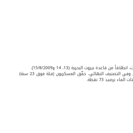
شارك في البطولة التي نظمها الاتحاد اللبناني للعبة، ستة أندية منتسبة الى الاتحاد. وفي التصنيف النهائي، حقّق العسكريون (فئة فوق 23 سنة)