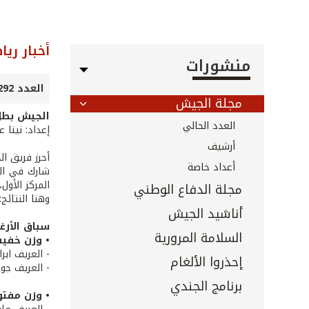
أخبار ريا
منشورات
العدد 292 - تشرين الأول 2009
مجلة الجيش
الجيش بطل
العدد الحالي
إعداد: نينا 
أرشيف
أحرز فريق الجيش بطولة لبنان في ا
أعداد خاصة
المركز الأول، في سباق الأرغوميت
مجلة الدفاع الوطني
وهنا النتائج:
أناشيد الجيش
سباق الأرغو
السلامة المرورية
• وزن خفيف 000
- العريف ابر
إحذروا الألغام
- العريف جور
برنامج الجندي
• وزن مفتوح 000