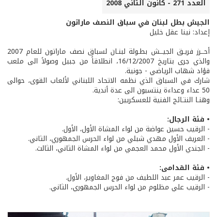
العدد 271 - كانون الثاني 2008
الجيش بطل لبنان في سباق النصف ماراتون
إعداد: نينا عقل خليل
أحــرز فريـق الجيــش بطـولة لبنـان لسباق نصف ماراتون للعام 2007
والذي جرى بتاريخ 16/12/2007، انطلاقاً من جبيل وصولاً الى ملعب
فؤاد شهاب الرياضي - جونية.
شارك في السباق الذي نظمه الاتحاد اللبناني لألعاب القوى، حوالى
50 عداء وعداءة ينتسبون الى عدة أندية.
وهنـا النتـائج الفنية للعسكريين:
• فئة الرجال:
- الرقيب حسين عواضة من لواء المشاة الأول، الأول.
- العريف الأول مهدي شبلي من لواء الحرس الجمهوري، الثاني.
- الجندي الأول محمد العجمي من لواء المشاة الثاني، الثالث.
• فئة القدامى:
- الرقيب عمر عبد اللطيف من فوج المغاوير، الأول.
- الرقيب علي مظلوم من لواء الحرس الجمهوري، الثاني.