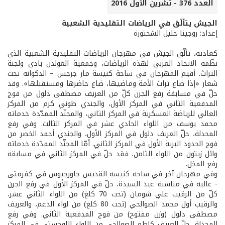
العدد 376 - تشرين الأول 2016
الجيش يتألّق في الرياضات التقليدية الشعبية
إعداد: روجينا خليل الشختورة
كعادته، تألّق الجيش في مهرجان الرياضات التقليدية الشعبية الذي
نظّمه الاتحاد العربي لهذه الرياضات، وجمعية الغولدن بادي ولجنة
التراث. أقيم المهرجان في ساحة كنيسة مار جرجس – الدكوانه تحت
شعار «إذا ضاع تراث الأمة وماضيها، ضاع حاضرها ومستقبلها». وقد
حلّ في مسابقة رفع الجرن كلّ من العريف مصطفى دلول من فوج
المدفعية الثاني في المركز الأول، والجندي طوني كرم من المركز
العالي للرياضة العسكرية في المركز الثاني، والمجنّد الممدّدة خدماته
محمد يوسف من اللواء الحادي عشر في المركز الثالث. وفي رفع
المحدلة، حلّ العريف دلول في المركز الأول، والجندي أحمد الخضر من
فوج الحدود البرية الأول في المركز الثاني. أمّا المجنّد الممدّدة خدماته
وائل زيتون من اللواء الثامن، فقد حلّ في المركز الثاني في مسابقة
رفع المخل.
وفي مهرجان آخر في ساحة كنيسة القديس جاورجيوس في كفرمتى
- عاليه في مناسبة عيد السيدة، حلّ في المركز الأول في رفع الجرن
كلّ من الرقيب علي شومان (تحت 70 كلغ) من اللواء الثاني عشر،
والرقيب أول محمد الصوالحي (تحت 80 كلغ) من لواء الدعم، والعريف
مصطفى دلول (وزن مفتوح) من فوج المدفعية الثاني. وفي رفع
المحدلة، حلّ العريف كاظم الصوالحي من اللواء اللوجستي في المركز