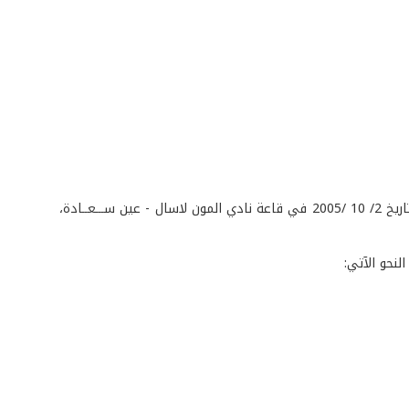
نظم الاتحاد اللبناني للتايكواندو بطولة لبنان العامة - الدرجة الأولى في اللعبة، وذلك بتاريخ 2/ 10 /2005 في قاعة نادي المون لاسال - عين ســـعــادة،
لنحو الآتي: