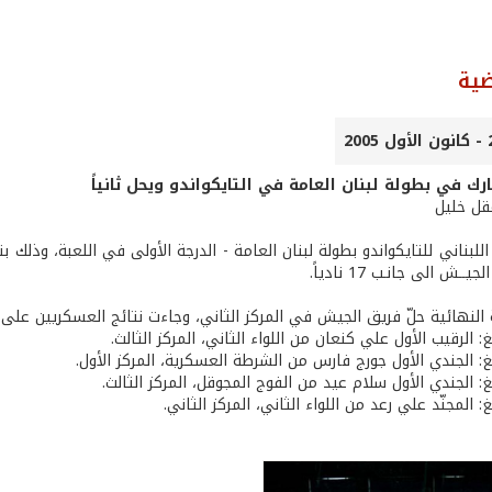
ضية
ك في بطولة لبنان العامة في التايكواندو ويحل ثانياً
عقل خليل
ــش الى جانـب 17 نادياً.
النهائية حلّ فريق الجيش في المركز الثاني، وجاءت نتائج العسكريين على ا