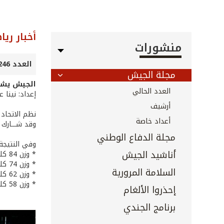
أخبار ريا
منشورات
العدد 246 - كانون الأول 2005
مجلة الجيش
الجيش يشار
العدد الحالي
إعداد: نينا 
أرشيف
أعداد خاصة
وقد شـــارك الجي
مجلة الدفاع الوطني
وفي النتيجة 
أناشيد الجيش
* وزن 84 كلغ: الرقيب الأول علي كنعان من اللواء الثاني، المركز الثالث.
* وزن 74 كلغ: الجندي الأول جورج فارس من الشرطة العسكرية، المركز الأول.
السلامة المرورية
* وزن 62 كلغ: الجندي الأول سلام عيد من الفوج المجوقل، المركز الثالث.
* وزن 58 كلغ: المجنّد علي رعد من اللواء الثاني، المركز الثاني.
إحذروا الألغام
برنامج الجندي