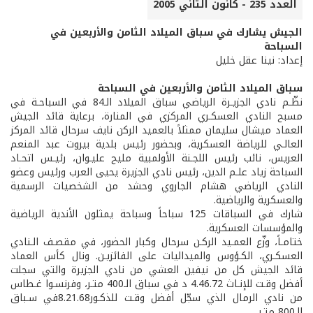
العدد 235 - كانون الثاني 2005
الجيش يشارك في سباق الميلاد الثامن والأربعين في
السباحة
إعداد: نينا عقل خليل
سباق الميلاد الثامن والأربعين في السباحة
نظّـم نادي الجزيـرة الرياضي سباق الميلاد الـ84 في السباحـة في
مسبح النادي العسكـري المركزي في المنارة، برعاية قائد الجيش
العماد ميشال سليمان ممثلاً بالعميد الركن نايف سرحال قائد المركز
العالـي للرياضة العسكرية، وبحضور رئيس بلدية بيروت عبد المنعم
العريس، نائب رئيس اللجـنة الأولمبية مليح عليـوان، رئيـس اتحـاد
السباحة زياد علـم الدين، رئيس نادي الجزيرة يحيى العرب ورئيس وعضو
النادي الرياضي هشام الجاروي وحشد من الشخصيات الرسمية
والعسكرية والرياضية.
شارك في السباقات 125 سباحاً وسباحة يمثلون الأندية الرياضية
والمؤسسات العسكرية.
ختامـاً، وزّع العمـيد الركـن سرحال وكبار الحضور، في مقصـف الـنادي
العسكـري، الكـؤوس والميداليات على الفائزيـن. ونال كأس العماد
قائد الجيش كل من نيفين العشي من نادي الجزيرة والتي سجلت
أفضل وقـت للإنـاث 4.46.72 د في سباق الـ400 متـر، وفرنسـوا غـطاس
من نادي الرمال الذي سجّل أفضل وقـت للذكـور8.21.68في سـباق
الـ800 متـر.