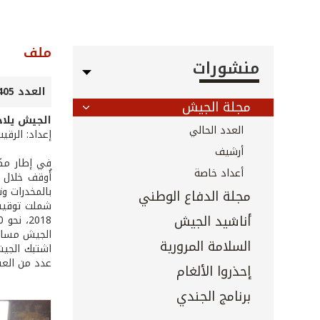
ملف
منشورات
العدد 405 - آذار 2019
مجلة الجيش
الجيش يلاحق
العدد الحالي
إعداد: الرقي
أرشيف
أعداد خاصة
بالمخدرات وترويجه
مجلة الدفاع الوطني
شملت توقيفا
أناشيد الجيش
الجيش مساحا
السلامة المرورية
اشتبك الجيش
عدد من العسك
إحذروا الألغام
برنامج الجندي