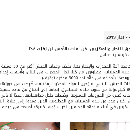
 التجار والمهرّبين: مَن أفلت بالأمس لن يُفلِت غدًا
ب كريستينا عباس
ا (أحدهم في حقّه نحو 3000 مذكرة توقيف).
ت الجيش اللبناني مروّجين للمواد المخدّرة المختلفة، ضُبِطت في حوزته
2018، نحو 80 كيلوغرامًا من حبوب مادة الكبتاغون، إضافةً إلى أطنان من مادة 
ت كبيرة من المزروعات الممنوعة، وضبطت خلال مداهماتها، عددًا لا بأس ب
 خلال عدد من هذه العمليات مع المطلوبين الذين عمدوا إلى إطلاق الن
ريين في أثناء ملاحقة المجرمين، لكن «رؤوسًا كبيرة» أصبحت في قبضة العدا