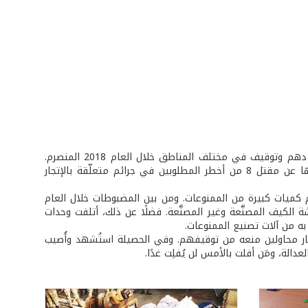
في إطار مكافحة آفة المخدرات والإتجار بها، نفّذت وحدات الجيش أكثر من 50 عملية دهم وتوقيف في مختلف المناطق خلال العام 2018 المنصرم.
أُوقف خلال هذه العمليات، مطلوبون من كبار تجار المخدرات في لبنان، وأسفرت إحداها عن مقتل 8 من أخطر المطلوبين في جرائم متعلّقة بالإتجار
م كميات كبيرة من الممنوعات. ومن بين المضبوطات خلال العام
حشيشة الكيف المصنَّعة وغير المصنَّعة. فضلًا عن ذلك، أتلفت وحدات
ه من آلات تصنيع الممنوعات.
ار محاولين منعه من توقيفهم. وفي الحصيلة استُشهد وأُصيب
لة، ومَن أفلت بالأمس لن يُفلِت غدًا.