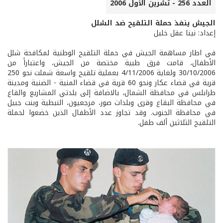
العدد 256 - تشرين الأول 2006
الجيش ينفذ حملة التلقيح ضد الشلل
إعداد: نينا عقل خليل
في اطار مساهمة الجيش في حملة التلقيح الوطنية لمكافحة شلل
الأطفال، قامت فرق طبية مختصة من الجيش، واعتباراً من
30/10/2006 ولغاية 4/11/2006 بعملية تلقيح واسعة شملت نحو 250
قرية في قضاء عكار ونحو 60 قرية في قضاء المنية - الضنية ومدينة
طرابلس في محافظة الشمال، بالاضافة إلى بلدتي المشاريع والقاع
في محافظة البقاع وقرى وبلدات صور، مرجعيون، النبطية وبنت جبيل
في محافظة الجنوب. وقد تجاوز عدد الأطفال الذين خضعوا لحملة
التلقيح الثلاثين ألف طفل.