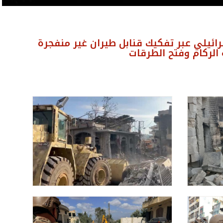
ائيلي عبر تفكيك قنابل طيران غير منفجرة
الركام وفتح الطرقات