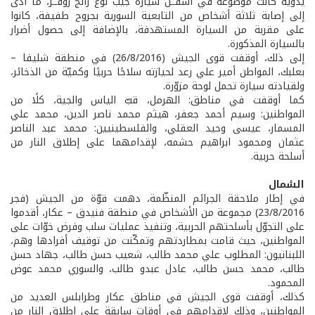
يدوية كانت موضوعة في أسفــل سيارة جيب نوع رانج روفــر، ما أدّى
إلى إصابة ثلاثة أشخاص من التابعية السورية بجروح طفيفة، كانوا
على مقربة من السيارة المستهدفة، بالإضافة إلى حصول أضرار
بالسيارة المذكورة.
إلى ذلك، أوقفت قوى الجيش (26/8/2016) في منطقة شليفا –
بعلبك، المواطن أمير علي رعد لحيازته سلاحًا حربيًا وكميّة من الذخائر،
ولقيادته سيارة تحمل لوحة مزوّرة.
كما أوقفت في مناطق: الهرمل، قبّ الياس والجية، كلًا من
المواطنين: وسيم أحمد جعفر، هيثم محمد ناصر الدين، محمد علي
المسمار، عيسى وحيد العقلي، والفلسطينيين: محمد عبد الناصر
عثمان ومحمود ابراهيم حشمه، لإقدامهما على إطلاق النار من
أسلحة حربية.
الشمال
في إطار ملاحقة الجرائم المنظّمة، دهمت قوّة من الجيش (فجر
23/8/2016) مجموعة من الأشخاص في منطقة فنيدق – عكار، أقدموا
على التجوّل بأسلحتهم الحربية، وتنفيذ عمليات سلب وفرض خوّات على
المواطنين، حيث قامت بمطاردتهم وتمكّنت من توقيف أفرادها وهم،
اللبنانيون: المطلوب علي محمد طالب، شعيب حسن طالب، جهاد حسن
طالب، محمد حسن طالب، عادل عبدو طالب، والسوري محمد عوض
المحمود.
كذلك، أوقفت قوى الجيش في مناطق عكار وطرابلس العديد من
المواطنين، وذلك لإقدامهم في أوقات سابقة على إطلاق النار من