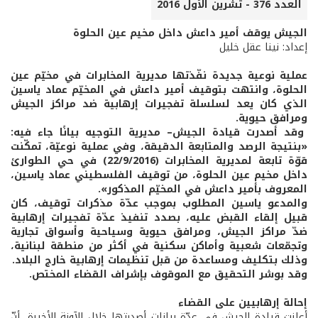
العدد 376 - تشرين الأول 2016
الجيش يوقف أمير داعش داخل مخيم عين الحلوة
إعداد: نينا عقل خليل
عملية نوعية جديدة نفّذتها مديرية المخابرات في مخيّم عين
الحلوة، وانتهت بتوقيف أمير داعش في المخيّم عماد ياسين
الذي كان يعد لسلسلة تفجيرات إرهابية ضد مراكز الجيش
ومرافق حيوية.
وقد أصدرت قيادة الجيش– مديرية التوجيه بيانًا جاء فيه:
«بنتيجة الرصد والمتابعة الدقيقة، وفي عملية نوعيّة، تمكّنت
قوّة تابعة لمديرية المخابرات (22/9/2016) في حي الطوارئ
داخل مخيم عين الحلوة، من توقيف الفلسطيني عماد ياسين،
المعروف بأمير داعش في المخيّم المذكور».
والمدعو ياسين المطلوب بموجب عدّة مذكرات توقيف، كان
قبيل إلقاء القبض عليه، بصدد تنفيذ عدّة تفجيرات إرهابية
ضدّ مراكز الجيش، ومرافق حيوية وسياحية وأسواق تجارية
وتجمّعات شعبية وأماكن سكنية في أكثر من منطقة لبنانية،
وذلك بتكليف ومساعدة من قبل تنظيمات إرهابية خارج البلاد.
وقد بوشر التحقيق مع الموقوف بإشراف القضاء المختص.
إحالة إرهابيين على القضاء
أعلنت قيادة الجيش في عدّة بيانات أصدرتها خلال الآونة الأخيرة، أنّ