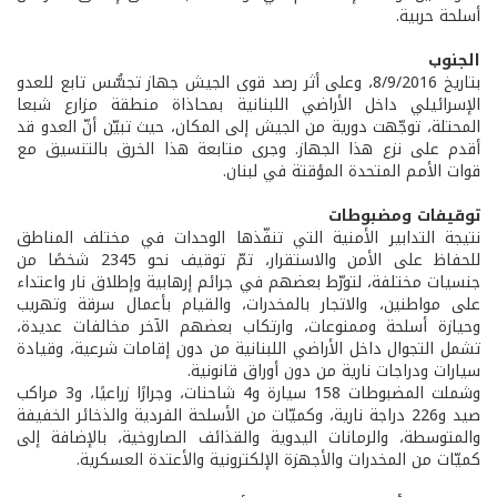
أسلحة حربية.
الجنوب
بتاريخ 8/9/2016، وعلى أثر رصد قوى الجيش جهاز تجسُّس تابع للعدو
الإسرائيلي داخل الأراضي اللبنانية بمحاذاة منطقة مزارع شبعا
المحتلة، توجّهت دورية من الجيش إلى المكان، حيث تبيّن أنّ العدو قد
أقدم على نزع هذا الجهاز. وجرى متابعة هذا الخرق بالتنسيق مع
قوات الأمم المتحدة المؤقتة في لبنان.
توقيفات ومضبوطات
نتيجة التدابير الأمنية التي تنفّذها الوحدات في مختلف المناطق
للحفاظ على الأمن والاستقرار، تمّ توقيف نحو 2345 شخصًا من
جنسيات مختلفة، لتورّط بعضهم في جرائم إرهابية وإطلاق نار واعتداء
على مواطنين، والاتجار بالمخدرات، والقيام بأعمال سرقة وتهريب
وحيازة أسلحة وممنوعات، وارتكاب بعضهم الآخر مخالفات عديدة،
تشمل التجوال داخل الأراضي اللبنانية من دون إقامات شرعية، وقيادة
سيارات ودراجات نارية من دون أوراق قانونية.
وشملت المضبوطات 158 سيارة و4 شاحنات، وجرارًا زراعيًا، و3 مراكب
صيد و226 دراجة نارية، وكميّات من الأسلحة الفردية والذخائر الخفيفة
والمتوسطة، والرمانات اليدوية والقذائف الصاروخية، بالإضافة إلى
كميّات من المخدرات والأجهزة الإلكترونية والأعتدة العسكرية.