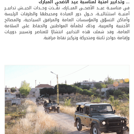
... وتدابير أمنية لمناسبة عيد الأضحى المبارك
في مناسبــة عيــد الأضحــى المبــارك، نفّــذت وحــدات الجيــش تدابيــر
أمنيــة استثنائيــة، حــول دور العبادة ومحيطها والطرقات الرئيسة
وأماكن التسوّق والمؤسسات العامة والمرافق السياحية، والمصالح
الأجنبية والعربية، وذلك لطمأنة المواطنين والحفاظ على السلامة
العامة، وقد شملت هذه التدابير، انتشارًا للعناصر وتسيير دوريات
وإقامة حواجز ثابتة ومتحركة وتركيز نقاط مراقبة.