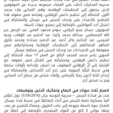
مديرية المخابرات أحالت على القضاء مجموعة جديدة من الموقوفين
الذين ينتمون إلى التنظيمات الإرهابية. وهم: اللبناني علاء محمد
أمّون، لانتمائه إلى تنظيم داعش الإرهابي، وقيامه ضمن صفوف هذا
التنظيم بالاعتداء على وحدات الجيش في عرسال، والمشاركة في
اغتيال أحد المواطنين، بالإضافة إلى تصنيع عبوات ناسفة.
السوريون: حسام عبدو البراقي، سومر محمود العلي، عبد الرحمن خير
الله المصطفى، عبدالله محمد زكريا، عبد الحليم عبد الوهاب، وجيه
البيريني، عبد الحكيم بكار، أحمد عبد الحميد شحادة ومحمد طارق
الضاهر، لانتمائهم إلى التنظيمات الإرهابية ومشاركتهم ضمن
صفوفها في الاعتداءات ضد وحدات الجيش في منطقة عرسال.
السوري ياسر محمد المحمد البالغ من العمر 17 سنة، لانتمائه إلى
تنظيم داعش الإرهابي، ومشاركته في القتال ضمن صفوفه. مع
الإشارة إلى أنّ الإرهابي الموقوف، قد اعترف بإقدامه بأوقات سابقة
وفي مدينة الرقّة السورية على ذبح أحد الأشخاص، والمشاركة في
إعدام ثلاثة آخرين رميًا بالرصاص، وإلقاء شخص من سطح أحد المباني،
وبتر يد شخص آخر.
انفجار ثلاث عبوات في البقاع وتفكيك اثنتين وتوقيفات
صدر عن قيادة الجيش – مديرية التوجيه بيان (15/8/2016) حول تعرّض
آلية عسكرية تابعة للجيش في أثناء انتقالها في محيط بلدة عرسال،
لانفجار عبوة ناسفة مزروعة إلى جانب الطريق، ومعدّة للتفجير عن بعد،
زنتها حوالى 3 كلغ من المواد المتفجرة، بالإضافة إلى كميّة من