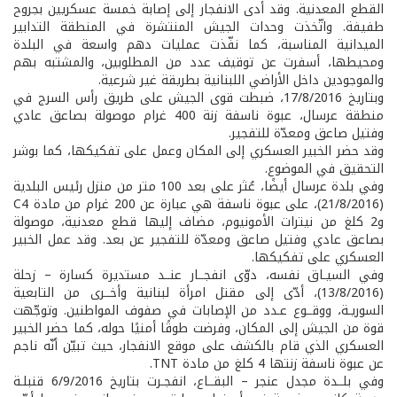
القطع المعدنية. وقد أدى الانفجار إلى إصابة خمسة عسكريين بجروح
طفيفة. واتّخذت وحدات الجيش المنتشرة في المنطقة التدابير
الميدانية المناسبة، كما نفّذت عمليات دهم واسعة في البلدة
ومحيطها، أسفرت عن توقيف عدد من المطلوبين، والمشتبه بهم
والموجودين داخل الأراضي اللبنانية بطريقة غير شرعية.
وبتاريخ 17/8/2016، ضبطت قوى الجيش على طريق رأس السرج في
منطقة عرسال، عبوة ناسفة زنة 400 غرام موصولة بصاعق عادي
وفتيل صاعق ومعدّة للتفجير.
وقد حضر الخبير العسكري إلى المكان وعمل على تفكيكها، كما بوشر
التحقيق في الموضوع.
وفي بلدة عرسال أيضًا، عُثر على بعد 100 متر من منزل رئيس البلدية
(21/8/2016)، على عبوة ناسفة هي عبارة عن 200 غرام من مادة C4
و2 كلغ من نيترات الأمونيوم، مضاف إليها قطع معدنية، موصولة
بصاعق عادي وفتيل صاعق ومعدّة للتفجير عن بعد. وقد عمل الخبير
العسكري على تفكيكها.
وفي السيـاق نفسه، دوّى انفجــار عنــد مستديرة كسارة – زحلة
(13/8/2016)، أدّى إلى مقتل امرأة لبنانية وأخــرى من التابعية
السوريـة، ووقــوع عـدد من الإصابات في صفوف المواطنين. وتوجّهت
قوة من الجيش إلى المكان، وفرضت طوقًا أمنيًا حوله، كما حضر الخبير
العسكري الذي قام بالكشف على موقع الانفجار، حيث تبيّن أنّه ناجم
عن عبوة ناسفة زنتها 4 كلغ من مادة TNT.
وفي بلــدة مجدل عنجر – البقــاع، انفجـرت بتاريخ 6/9/2016 قنبلـة