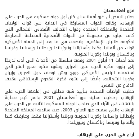
غزو أفغانستان
يعتبر البعض أن غزو أفغانستان كان أول جولة عسكرية في الحرب على
الإرهاب، وكانت القوات المشاركة في البداية هي قوات الولايات
المتحدة والمملكة المتحدة وقوات التحالف الأفغاني الشمالي التي
كانت عبارة عن مجموعة من القوات الأفغانية المختلفة المعارضة
لحكومة طالبان الإسلامية. وانضمت في ما بعد إلى الحملة الأميركية
قوات من ألمانيا وكندا وأستراليا ونيوزيلندا وإيطاليا وإسبانيا وفرنسا
وباكستان وبولندا وكوريا الجنوبية.
بعد أحداث 11 أيلول 2001 وقعت سلسلة من الأحداث التي أدت تدريجًا
إلى بلورة فكرة الحرب على العراق ونشوء فكرة محور الشر الذي
استعمله الرئيس الأميركي جورج بوش لوصف دول العراق وإيران
وكوريا الشمالية، وأيضًا إلى نشوء فكرة الهجوم الإستباقي بهدف
الدفاع عن النفس.
حظيت الولايات المتحدة بتأييد شبه مطلق في إعلانها الحرب على
الإرهاب وحظيت عملية غزو أفغانستان 2001 بدعم كبير مقارنة
بالتشتت في الآراء الذي صاحب الجولة العسكرية الثانية من الحرب على
الإرهاب والتي سميت غزو العراق 2003، حيث ساندته المملكة المتحدة
وإيطاليا وإسبانيا وكوريا الجنوبية وبولندا وأستراليا فقط، وعارضته كندا
وألمانيا وفرنسا وباكستان ونيوزيلندا.
آراء في الحرب على الإرهاب