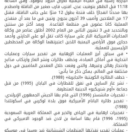
البارجة راسية في المياه اليمنية لغرض التزود بالوقود. وفي الساعة
11:18 قبل الظهر بتوقيت عدن، اقترب قارب صغير من الناقلة واصطدم
بها محدثًا انفجارًا خلف فتحة بطول 12 مترًا على جانب الناقلة، فقتل
17 من الملاحين وأصيب 39 آخرون بجروح. وتبين في ما بعد أن منفذي
العملية كانا عضوين في منظمة القاعدة. وبعد أكثر من سنتين
وبالتحديد في 3 تشرين الثاني من العام 2002 أطلق عناصر من وكالة
المخابرات الأميركية النار على سيارة كانت تقل أبو علي الحارثي وأحمد
حجازي فوق الأراضي اليمنية اللذين اعتبرتهما الوكالة من المخططين
الرئيسيين للعملية.
• في سياق أبرز العمليات الإرهابية من تفجير سيارات وعمليات
انتحارية في أماكن العبادة، وخطف طائرات ونشر الغاز وارتكاب مذابح
واحتجاز رهائن وغيرها، والتي وقعت خلال العقدين الماضيين في دول
مختلفة في العالم، يمكن ذكر ما يأتي:
- خطف الطائرة الكويتية «الجابرية» (1988).
- نشر غاز السارين في نفق للقطارات في اليابان (1995) من قبل
جماعة «أوم شنريكيو» الدينية المتطرفة.
- تفجيرات مانشستر (1996) التي قام بها الجيش الجمهوري الإيرلندي.
- تفجير طائرة البانام الأميركية فوق بلدة لوكربي في اسكوتلندا
(1988).
- تفجيرات ارهابية في الرياض والخبر في المملكة العربية السعودية
(1995، 1996) قام بها اسامة بن لادن ضد الوجود الاميركي في
المملكة.
- عمليات تفجير نفذتها المنظمات الشيشانية ضد روسيا في موسكو