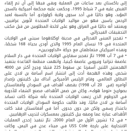
إلى باكستان بعد ساعات من العملية وبقي فيها إلى أن تم إلقاء
القبض عليه في 7 شباط 1995، وحكمت عليه محكمة أميركية بالسجن
المؤبد، وهو حاليًا في أحد سجون ولاية كولورادو. أما بالنسبة لعبد
الرحمن ياسين فهو من مواليد الولايات المتحدة لأبوين عراقيين،
ويعتقد أنه حاليًا في العراق وهو على لائحة المطلوبين من قبل مكتب
التحقيقات الفيدرالي.
• تفجير المبنى الفدرالي في مدينة اوكلاهوما سيتي في الولايات
المتحدة في 19 نيسان العام 1995 والذي أودى بحياة 168 شخصًا،
ونفذه اميركيان متعاطفان مع حركة «الداووديين».
• في 7 آب 1998 تمّ تفجير سفارتي الولايات المتحدة في دار السلام
عاصمة تنزانيا ونيروبي عاصمة كينيا، واتهمت منظمة القاعدة بتنفيذ
الهجمتين اللتين أسفرتا عن سقوط 225 قتيلا وجرح أكثر من 4000
شخص. وهذه الهجمة أدت إلى انتشار اسم أسامة بن لادن على
النطاق العالمي. وقام الرئيس الأميركي آنذاك بيل كلينتون بإصدار
أوامره (في 20 آب 1998) بقصف أهداف في السودان وأفغانستان
بصواريخ «توما هوك»، وكان من ضمن الأهداف مصنع الشفاء للأدوية
في الخرطوم الذي زعمت الولايات المتحدة بأنه شركة كانت تساند
أسامة بن لادن ماليًا، وقد طالبت حكومة السودان الولايات المتحدة
باعتذار رسمي ولكن من دون جدوى. أما في أفغانستان فقد كانت
الأهداف عبارة عما وصفه بيل كلينتون بمعسكرات لتدريب الارهابيين.
• في 12 تشرين الأول من العام 2000، تمّ تنفيذ إحدى العمليات
الانتحارية على بارجة USS Cole في ميناء عدن في اليمن، وكانت