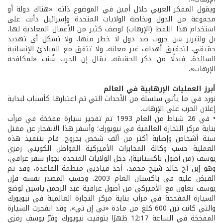
ويقول المفكر العربي جلال أمين في الموضوع ذاته: «هناك دولة أو
مجموعة من الدول وبخاصة الولايات المتحدة وإسرائيل دأبت على
استخدام هذا اللفظ (الإرهاب) لوصف كثير من الأعمال المعادية لها،
بل ولتبرير شن حروب ضد دول لا خطر منها، ولا تشكل أى تهديد
حقيقي، لتحقيق أهداف غير معلنة، ولا تتفق مع المبادئ الإنسانية
السائدة، فبدلًا من ذكر الحقيقة، يقال إن الحرب شُنت «لمكافحة
الإرهاب».
أبرز العمليات الإرهابية في العالم
نورد في ما يأتي سلسلة من الأحداث التي تم اعتبارها كأسباب لبداية
إعلان الحرب على الإرهاب.
• في 26 شباط من العام 1993 تم تفجير سيارة مفخخة في مرأب
بناية مركز التجارة العالمية في نيويورك؛ وأسفر هذا الانفجار عن مقتل
ستة أشخاص وإصابة أكثر من ألف شخص بجروح. قام بتنفيذ هذه
العملية حسب وكالة المخابرات الأميركية المواطن الكويتي رمزي
يوسف (من أصول باكستانية)، دخل الولايات المتحدة بجواز سفر عراقي،
وهو إبن أخ خالد شيخ محمد، أحد قياديي منظمة القاعدة، وقد تم
القبض عليه في باكستان العام 2003. وحسب المصدر نفسه فإن
يوسف تعاون مع الأميركي من أصول عراقية عبد الرحمن ياسين لوضع
السيارة المفخخة في مرأب بناية مركز التجارة العالمية في نيويورك
والتي كانت تزن 600 كلغ من مادة «تي إن تي». وقد انفجرت السيارة
المفخخة في الساعة 12:17 ظهرًا بتوقيت نيويورك وفرّ يوسف رمزي