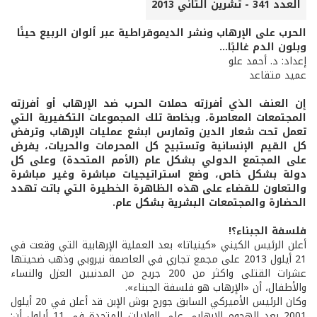
العدد 341 - تشرين الثاني 2013
الحرب على الإرهاب ونشر الديموقراطية عبر ألوان الربيع حينًا
وبلون الدم غالبًا...
إعداد: د. أحمد علو
عميد متقاعد
إن العنف الذي أفرزته حملات الحرب ضد الإرهاب أو أفرزته
المجتمعات المعاصرة، وبخاصة تلك المجموعات التكفيرية التي
تعمل تحت شعار الدين وتمارس ابشع عمليات الإرهاب وترفض
كل القيم الإنسانية وتستبيح كل المحرمات والحريات، يفرض
على المجتمع الدولي بشكل عام (الأمم المتحدة) وعلى كل
دولة بشكل خاص، وضع استراتيجيات مباشرة وغير مباشرة
والتعاون للقضاء على هذه الظاهرة الخطيرة التي باتت تهدد
الحضارة والمجتمعات البشرية بشكل عام.
فلسفة الجبناء؟!
أعلن الرئيس الكيني «كينياتا» بعد العملية الإرهابية التي وقعت في
21 أيلول 2013 على مجمع تجاري في العاصمة نيروبي وذهب ضحيتها
عشرات القتلى واكثر من 200 جريح من المدنيين العزل والنساء
والأطفال، أن «الإرهاب هو فلسفة الجبناء».
وكان الرئيس الأميركي السابق جورج بوش الإبن قد أعلن في 20 أيلول
2001 بعد الهجوم الإرهابي على الولايات المتحدة في 11 أيلول أن: