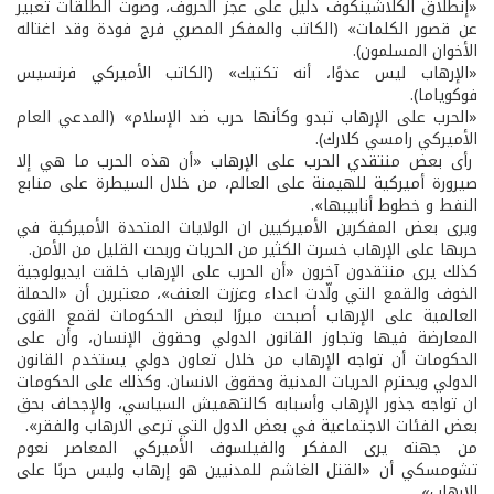
«إنطلاق الكلاشينكوف دليل على عجز الحروف، وصوت الطلقات تعبير
عن قصور الكلمات» (الكاتب والمفكر المصري فرج فودة وقد اغتاله
الأخوان المسلمون).
«الإرهاب ليس عدوًا، أنه تكتيك» (الكاتب الأميركي فرنسيس
فوكوياما).
«الحرب على الإرهاب تبدو وكأنها حرب ضد الإسلام» (المدعي العام
الأميركي رامسي كلارك).
رأى بعض منتقدي الحرب على الإرهاب «أن هذه الحرب ما هي إلا
صيرورة أميركية للهيمنة على العالم، من خلال السيطرة على منابع
النفط و خطوط أنابيبها».
ويرى بعض المفكرين الأميركيين ان الولايات المتحدة الأميركية في
حربها على الإرهاب خسرت الكثير من الحريات وربحت القليل من الأمن.
كذلك يرى منتقدون آخرون «أن الحرب على الإرهاب خلقت ايديولوجية
الخوف والقمع التي ولّدت اعداء وعززت العنف»، معتبرين أن «الحملة
العالمية على الإرهاب أصبحت مبررًا لبعض الحكومات لقمع القوى
المعارضة فيها وتجاوز القانون الدولي وحقوق الإنسان، وأن على
الحكومات أن تواجه الإرهاب من خلال تعاون دولي يستخدم القانون
الدولي ويحترم الحريات المدنية وحقوق الانسان. وكذلك على الحكومات
ان تواجه جذور الإرهاب وأسبابه كالتهميش السياسي، والإجحاف بحق
بعض الفئات الاجتماعية في بعض الدول التي ترعى الارهاب والفقر».
من جهته يرى المفكر والفيلسوف الأميركي المعاصر نعوم
تشومسكي أن «القتل الغاشم للمدنيين هو إرهاب وليس حربًا على
الإرهاب».