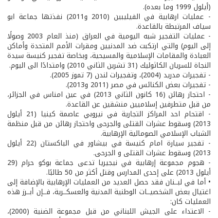
(أيلول 1999 وما بعده).
- عمليات ارهابية في الفيليبين (2010 و2011) نفذتها جماعة ابو
سياف المرتبطة بالقاعدة.
- عمليات التفجير شبه اليومية في العراق (منذ العام 2003 وصولًا
إلى اليوم) والتي ارتكبت ضد المدنيين ومقرات الأمم المتحدة وأماكن
العبادة والمقامات الإسلامية والمسيحية، وبخاصة تفجير كنيسة سيدة
النجاة للسريان الكاثوليك (31 تشرين الثاني 2010) وامتدادًا الى اليوم.
- تفجيرات مدريد (2004)، وتفجيرات لندن (7 تموز 2005).
- تفجيرات بعض الكنائس في مصر (2011 و2013).
- احتجاز رهائن (16 كانون الثاني 2013) في عين امناس في الجزائر،
من قبل متطرفين إسلاميين منشقين عن القاعدة.
- اقتحام احد المراكز التجارية في نيروبي عاصمة كينيا (21 أيلول
2013) وسقوط عشرات القتلى والجرحى واحتجاز رهائن من قبل منظمة
الشباب الإسلامي الصومالية الإرهابية.
- تفجير سيارة امام كنيسة في بيشاور في الباكستان (22 أيلول
2013) وسقوط عشرات القتلى و الجرحى.
- هجوم مجموعة إرهابية في نيجيريا تدعى جماعة بوكو حرام (29
أيلول 2013) على إحدى المدارس وقتل أكثر من 50 طالبًا.
• أما في لبــنان فقد حصل العديد من العمليات الإرهابية بالإضافة إلى
اغتيال بعض الشخصيــات الوطنية المدنية والعسكــرية، فــإن أبــرز هذه
العمليات كان:
- الاعتداء على الجيش اللبناني من قبل مجموعة الضنية (2000)،