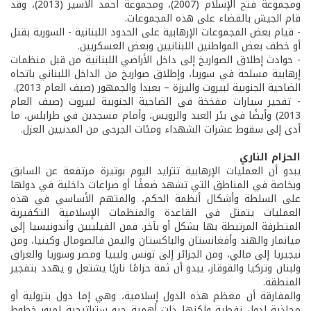
ومجموعة فتح الإسلام (2007)، ومجموعة احمد الأسير (2013)، وقد
قام الجيش بالقضاء على هذه المجموعات.
- قيام بعض المجموعات الإرهابية على الحدود اللبنانية - السورية بقتل
أو خطف بعض المواطنين اللبنانيين وبعض العسكريين.
- حوادث إطلاق الصواريخ إلى داخل الأراضي اللبنانية من قبل منظمات
إرهابية مسلحة في سوريا، وإطلاق صواريخ من الداخل اللبناني باتجاه
الضاحية الجنوبية لبيروت واليرزة – بعبدا والجمهور (صيف العام 2013).
- تفجير سيارات مفخخة في الضاحية الجنوبية لبيروت (صيف العام
2013) وأيضًا في بئر العبد والرويس، وأمام مسجدين في طرابلس، ما
أدى إلى سقوط عشرات الشهداء ومئات الجرحى من المدنيين العزل.
الحزام الناري
يبدو أن العمليات الإرهابية تتزايد اليوم بوتيرة مرتفعة عن السابق
وبخاصة في المناطق التي تشهد ضعفًا أو صراعات داخلية في دولها
على السلطة وأشكال أنظمة الحكم، والمتهم الأساسي في هذه
العمليات يتمثل في القاعدة والمنظمات الإسلامية التكفيرية
المتطرفة المرتبطة بها بشكل أو بآخر. فمن الفيليبين وأندونيسيا إلى
ميانمار والهند وأفغانستان والباكستان واليمن فالصومال وكينيا، ومن
نيجيريا إلى مالي، ومن الجزائر إلى تونس وليبيا ومصر وسوريا والعراق
ولبنان وتركيا والقوقاز، يبدو أن ثمة حزامًا ناريًا يشتعل و يهدد بتفجير
المنطقة.
والمفارقة أن معظم هذه الدول إسلامية، وهي إما دول بترولية أو
محاذية لدول نفطية ولكنها ذات أهمية جيو ستراتيجية لمرور خطوط