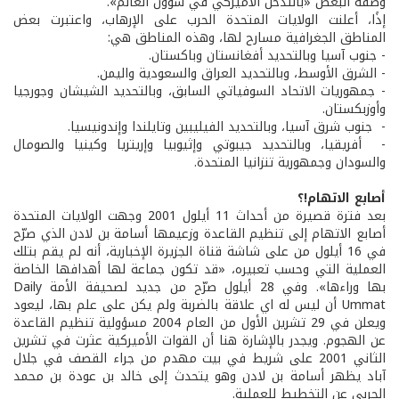
وصفه البعض «بالتدخل الأميركي في شؤون العالم».
إذًا، أعلنت الولايات المتحدة الحرب على الإرهاب، واعتبرت بعض
المناطق الجغرافية مسارح لها، وهذه المناطق هي:
- جنوب آسيا وبالتحديد أفغانستان وباكستان.
- الشرق الأوسط، وبالتحديد العراق والسعودية واليمن.
- جمهوريات الاتحاد السوفياتي السابق، وبالتحديد الشيشان وجورجيا
وأوزبكستان.
- جنوب شرق آسيا، وبالتحديد الفيليبين وتايلندا وإندونيسيا.
- أفريقيا، وبالتحديد جيبوتي وإثيوبيا وإريتريا وكينيا والصومال
والسودان وجمهورية تنزانيا المتحدة.
أصابع الاتهام!؟
بعد فترة قصيرة من أحداث 11 أيلول 2001 وجهت الولايات المتحدة
أصابع الاتهام إلى تنظيم القاعدة وزعيمها أسامة بن لادن الذي صرّح
في 16 أيلول من على شاشة قناة الجزيرة الإخبارية، أنه لم يقم بتلك
العملية التي وحسب تعبيره، «قد تكون جماعة لها أهدافها الخاصة
بها وراءها». وفي 28 أيلول صرّح من جديد لصحيفة الأمة Daily
Ummat أن ليس له اي علاقة بالضربة ولم يكن على علم بها، ليعود
ويعلن في 29 تشرين الأول من العام 2004 مسؤولية تنظيم القاعدة
عن الهجوم. ويجدر بالإشارة هنا أن القوات الأميركية عثرت في تشرين
الثاني 2001 على شريط في بيت مهدم من جراء القصف في جلال
آباد يظهر أسامة بن لادن وهو يتحدث إلى خالد بن عودة بن محمد
الحربي عن التخطيط للعملية.