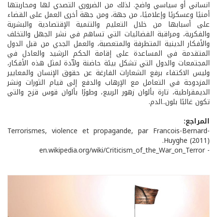
انساني أو سياسي واضح. لذلك من الضروري التصدي لها ومحاربتها
أمنيًا وعسكريًا وإعلاميًا، من جهة، ومن جهة أخرى العمل على القضاء
على أسبابها من خلال التعليم والتنمية الإقتصادية والبشرية
والفكرية، ومراقبة الفضائيات التي تساهم في نشر الجهل والتخلف
والأفكار الدينية المتطرفة والمتعصبة، والعمل الجدي من قبل الدول
المتقدمة في المساعدة على إقامة الحكم الرشيد والعادل في
المجتمعات والدول التي تشكل بيئة حاضنة ولاّدة لمثل هذه الأفكار،
وليس الاكتفاء برفع الشعارات الفارغة عن حقوق الإنسان والمعايير
المزدوجة في التعامل مع الإرهاب والدفع إلى قيام الثورات ونشر
الديمقراطية، تارة بألوان زهور الربيع، وطورًا بألوان قوس قزح والتي
تكون غالبًا بلون..الدم.
المراجع:
-Terrorismes, violence et propagande, par Francois-Bernard
Huyghe (2011).
- en.wikipedia.org/wiki/Criticism_of_the_War_on_Terror‎