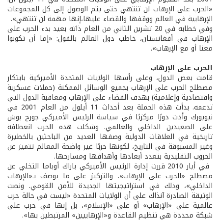
«الحرب على الإرهاب لن تنتهي حتى يتم الوصول إلى كل المجموعات
الإرهابية في العالم ووقفها والقضاء عليها،إنها مهمة لن تنتهي».
وفي خطابه في 20 تشرين الثاني من العام ذاته بعيد بدء الحرب على
الإرهاب في أفغانستان، خاطب دول العالم بالقول: «إما أن تكونوا
معنا أو مع الإرهاب».
الحرب على الإرهاب
قامت بعض الدول، وعلى رأسها الولايات المتحدة الأميركية بابتكار
مصطلح الحرب على الإرهاب بجميع الوسائل الممكنة (حملات عسكرية
واقتصادية وإعلامية) بهدف القضاء على الإرهاب ومعاقبة الدول التي
تدعمه. بدأت هذه الحملة بعد أحداث 11 أيلول من العام 2001 في
نيويورك وأدت دورًا مركزيًا في سياسة الرئيس الأميركي جورج بوش
على الصعيدين الداخلي والعالمي. وشكلت هذه الحرب انعطافة
تاريخية في العلاقات الدولية وصفها العديد من الباحثين بالخطيرة
وغير المسبوقة في التاريخ، لكونها حربًا غير واضحة المعالم تتميز عن
الحروب التقليدية بتعدد أبعادها وأهدافها ومسارحها.
في أيار 2010 قررت إدارة الرئيس الأميركي باراك أوباما التخلي عن
مصطلح «الحرب على الإرهاب»، والتركيز على ما يوصف بـ«الإرهاب
الداخلي»، وذلك في استراتيجيتها الجديدة للأمن القومي. ونصت
الوثيقة الصادرة آنذاك على أن الولايات المتحدة «ليست في حالة حرب
عالمية على «الإرهاب» أو على «الإسلام»، بل إنها في حرب على
شبكة محددة هي تنظيم القاعدة و«الإرهابيين» المرتبطين بها».