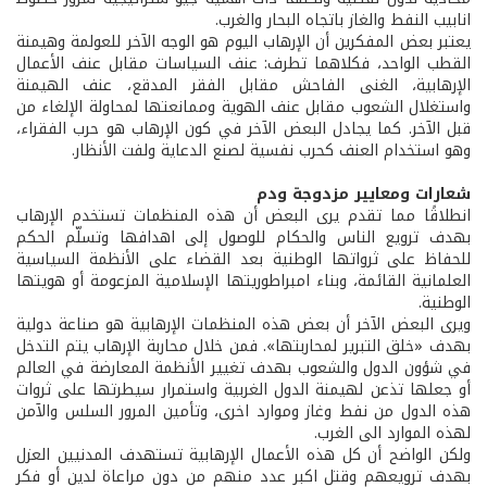
انابيب النفط والغاز باتجاه البحار والغرب.
يعتبر بعض المفكرين أن الإرهاب اليوم هو الوجه الآخر للعولمة وهيمنة
القطب الواحد، فكلاهما تطرف: عنف السياسات مقابل عنف الأعمال
الإرهابية، الغنى الفاحش مقابل الفقر المدقع، عنف الهيمنة
واستغلال الشعوب مقابل عنف الهوية وممانعتها لمحاولة الإلغاء من
قبل الآخر. كما يجادل البعض الآخر في كون الإرهاب هو حرب الفقراء،
وهو استخدام العنف كحرب نفسية لصنع الدعاية ولفت الأنظار.
شعارات ومعايير مزدوجة ودم
انطلاقًا مما تقدم يرى البعض أن هذه المنظمات تستخدم الإرهاب
بهدف ترويع الناس والحكام للوصول إلى اهدافها وتسلّم الحكم
للحفاظ على ثرواتها الوطنية بعد القضاء على الأنظمة السياسية
العلمانية القائمة، وبناء امبراطوريتها الإسلامية المزعومة أو هويتها
الوطنية.
ويرى البعض الآخر أن بعض هذه المنظمات الإرهابية هو صناعة دولية
بهدف «خلق التبرير لمحاربتها». فمن خلال محاربة الإرهاب يتم التدخل
في شؤون الدول والشعوب بهدف تغيير الأنظمة المعارضة في العالم
أو جعلها تذعن لهيمنة الدول الغربية واستمرار سيطرتها على ثروات
هذه الدول من نفط وغاز وموارد اخرى، وتأمين المرور السلس والآمن
لهذه الموارد الى الغرب.
ولكن الواضح أن كل هذه الأعمال الإرهابية تستهدف المدنيين العزل
بهدف ترويعهم وقتل اكبر عدد منهم من دون مراعاة لدين أو فكر