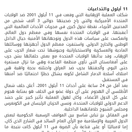
11 أيلول والتداعيات
شكلت العملية الإرهابية التي وقعت في 11 أيلول 2001 ضد الولايات
المتحدة الأميركية والتي راح ضحيتها حوالى 3 آلاف شخص من
المدنيين الأبرياء، نقطة تحول كبرى في مجريات الأحداث العالمية التي
أعقبتها، في الولايات المتحدة نفسها وفي معظم دول العالم،
وانعكست على سياسات هذه الدول وتوجهاتها الأمنية حيال الداخل
الوطني والخارج الدولي. واستنفرت معظم الدول أجهزتها ووسائلها
المادية والعسكرية والاستخباراتية وجيوشها تحت شعار الحرب على
الإرهاب، وقد بدأتها الولايات المتحدة مع بعض حلفائها بشن حرب
على أفغانستان التي تأوي منظمة القاعدة وهي ما تزال مستمرة
حتى اليوم، وألحقتها بحرب ضد العراق واحتلته بحجة واهية هي
امتلاك أسلحة الدمار الشامل لكونه يشكل خطرًا احتماليًا ضد أمنها
في المستقبل.
بعد أقل من 24 ساعة على أحداث 11 أيلول 2001، أعلن حلف شمال
الأطلسي أن الهجوم على أي دولة عضو في الحلف هو بمثابة هجوم
على كل الدول الأعضاء. وكان لهول العملية تأثير كبير على حشد
الدعم الدولي للولايات المتحدة، ونسي الحزبان الرئيسان في الكونغرس
ومجلس الشيوخ خلافاتهما الداخلية.
في المقابل برز تباين شاسع بين المواقف الرسمية الحكومية لبعض
الدول العربية والإسلامية مع الرأي العام السائد في الشارع الذي كان،
إما لامباليًا أو على قناعة بأن الضربة في 11 أيلول كانت نتيجة ما