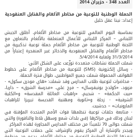
العدد 348 - حزيران 2014
الحملة الوطنية للتوعية من مخاطر الألغام والقنابل العنقودية
إعداد: نينا عقل خليل
بمناسبة اليوم العالمي للتوعية من مخاطر الألغام، أطلق الجيش
اللبناني – المركز اللبناني للأعمال المتعلقة بالألغام بالتعاون مع
اللجنة الوطنية للتوعية من مخاطر الألغام حملة توعية تذكيرية من
مخاطر الألغام والقنابل العنقودية والذخائر غير المنفجرة إعتباراً من
31/3/2014 ولغاية 5/4/2014.
شملت الحملة نشاطات متعددة توزّعت على الشكل الآتي:
- رسائل إلكترونية (SMS) للتوعية من مخاطر الألغام على خطوط
الهواتف المحمولة شملت جميع المواطنين، طوال فترة الحملة.
- محاضرات لتوعية طلاب المدارس وقد شملت: «هاي مودرن سكول» -
مزبود، «كولدج يونيفرسال» – مرج علي، «مدرسة الشرق» – داريا،
«بيت الحكمة» – شحيم، «راهبات العائلة المقدسة» و«الكلية
الشرقية» - زحلة و«ثانوية ومهنية القديسة تيريزا للراهبات
المارونيات» – حدشيت.
- متابعة حلقات توعية تنظمها قوات الأمم المتحدة المؤقتة في
لبنان وذلك في مراكزها (في بلدات شمع وسهل بلاط والناقورة) والتي
شملت حوالى 70 تلميذًا من مختلف المدارس المجاورة لهذه المراكز.
ويجدر بالإشارة أن المركز يقوم بالإشراف على حملات التوعية التي
تنفذها اللجنة الوطنية للتوعية من مخاطر الألغام، بدعم من منظمة