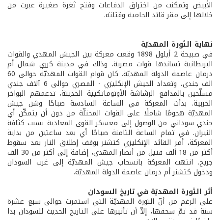
الأبيض وتمكنت من اختراق الدفاعات وفتح ثغرة صغيرة عبرت من
خلالها إلى مقر قائد الحامية وقتلته.
نهاية الثورة المهديّة
في صبيحة 2 أيلول 1898 وقعت معركة بين الجيش المهدي والقوات
البريطانية تساندها قوات مصرية، وذلك في مدينة كرري شمال أم
درمان عاصمة الدولة المهديّة. كان قوام القوات المهديّة حوالى 60
الف جندى، وتعداد الجيش الإنكليزي - المصري حوالى 6 آلاف جندي
مسلّحين بالمدافع الرشاشة الأوتوماتكيية الحديثة، تدعمهم البواخر
الحربية. بدأت المعركة في الساعة السادسة صباحًا وشن جيش
المهديّة هجومًا شاملًا على القوات المحتلّة من دون أن يتمكّن أي
جندي سوداني من الوصول إلى معسكر القوى المعادية بسبب كثافة
النيران. في تمام الساعة الثامنة صباحًا أي بعد ساعتين من بداية
المعركة، أمر القائد الإنكليزي كتشنر بوقف إطلاق النار بعد سقوط
أكثر من 18 ألف قتيل من أنصار المهدي، إضافة إلى أكثر من 30 الف
جريح. انتهت المعركة بانسحاب جيش المهديّة إلى غرب السودان
ودخول كتشنر أم درمان عاصمة الدولة المهديّة.
أثر الثورة المهديّة في تاريخ السودان
على الرغم من أنّ الثورة المهديّة التي استمرت حوالى سبع عشرة
سنة قد تمّ سحقها، إلاّ أن تأثيرها على التاريخ الحديث للسودان بدا