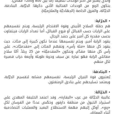
والذي يعتبر من أكثر الوحدات تنظيمًا (ما بين 800 و1200 مقاتل).
يتكون الربع من الوحدات القتالية الآتي ذكرها: الحرّابة، البنادقة،
الخيّالة، والفرق الخاصة (الجهاديّة والملازميّة).
• الحرّابة:
هم حمَلة السلاح الأبيض وقوة الاقتحام الرئيسة، ويتم تقسيمهم
على الرايات حسب القبائل أو فروع القبائل، أما تعداد الرايات فيتفاوت
بحسب مقدرة كل أمير على حشد الرجال.
يقود الراية أمير، ويتم تقسيمها عندما تكون كبيرة إلى مئات، حيث
يقود كل منها «مئة رأس». وتقسّم المئات إلى «مقدميّات»، على
رأس كل منها مقدّم، وتتكون «المقدميّة» من 25 رجلاً. أمّا سلاح
مقاتلي الراية فهو عبارة عن سيف وحربة طويلة وأربعة حراب قصيرة
لكل منهم.
• البنادقة:
يُعتبرون قوة النيران الرئيسة، تقسيمهم مشابه لتقسيم الحرّابة،
ويعتمد تسليحهم على بنادق الرمنغتون.
• الخيّالة:
غالبية الخيّالة من عرب «البقارة»، وقد اعتمد الخليفة المهدي على
استيراد الخيول من منطقة دارفور، وخصّص عددًا من الفرسان لكل
«ربع»، أوكل إليهم مهمة الاستطلاع البعيد والعمليات التصادمية
أثناء المعارك.