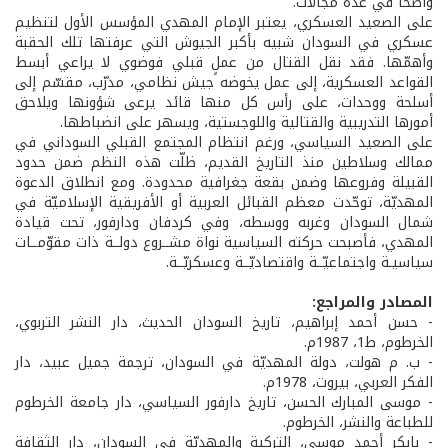
واضحًا في عدة مجالات.
على الصعيد العسكري، يعتبر الإمام المهدي المؤسس الأول لتنظيم
عسكري في السودان شبيه بأكبر الجيوش التي عرفتها تلك الحقبة
وأهمّها. فقد نقل القتال من عملٍ قبلي فوضوي لا يراعي أبسط
القواعد العسكرية، إلى عمل يخوضه جيش نظامي، مدرّب، مقسّم إلى
أسلحة ووحدات، على رأس كل منها قائد يرعى شؤونها ويلاحق
أمورها التدريبية والقتالية واللوجستية، ويسهر على انضباطها.
على الصعيد السياسي، ورغم انتظام المجتمع القبلي السوداني في
ممالك وسلاطين منذ التاريخ القديم، ظلّت هذه النظم ضمن حدود
القبيلة وفروعها وضمن بقعة جغرافية محدودة. ومع انطلاق الدعوة
المهديّة، توحّدت معظم القبائل العربية أو الأفريقية الإسلاميّة في
شمال السودان وغربه ووسطه، وفي كردفان ودارفور، تحت قيادة
المهدي، فأصبحت حركته السياسية نواة مشــروع دولــة ذات مقوّمــات
سياسيـة واجتماعيّــة واقتصاديّــة وعسكريّــة.
المصادر والمراجع:
- حسن أحمد إبراهيم، تاريخ السودان الحديث، دار النشر التربوي،
الخرطوم، ط1، 1987م.
- ب. م هولت، دولة المهديّة في السودان، ترجمة جميل عبيد، دار
الفكر العربي، بيروت، 1978م.
- موسى المبارك الحسن، تاريخ دارفور السياسي، دار جامعة الخرطوم
للطباعة والنشر، الخرطوم.
- بابكر أحمد موسى، التركية والمهديّة في السودان، دار الثقافة