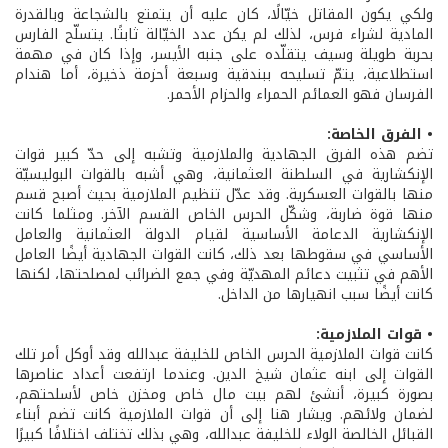
ولكي يكون المقاتل خيّالًا، كان عليه أن يتمتع بالشجاعة وبالقدرة
المادية لشراء فرس، لذلك لم يكن عدد الخيّالة ثابتًا. يتسلّح الفارس
بحربة طويلة وسيف يتقلّده على جنبه الأيسر، وإذا كان في مهمة
استطلاعية، يتمّ تسليحه ببندقية وسبعة أحزمة ذخيرة، أما هندام
الفرسان فهو العمائم الحمراء والحزام الأحمر.
• الفرق الخاصة:
تضم هذه الفرق الجهادية والملازمية وتشبه إلى حدّ كبير قوات
الإنكشارية في السلطنة العثمانية، وهي أشبه بالقوات البوليسيّة
منها بالقوات العسكرية. وقد عدّل تنظيم الملازمية بحيث أصبح قسم
منها قوة ضاربة، وشكّل الحرس الخاص القسم الآخر. ومثلما كانت
الإنكشارية الدعامة الأساسية لقيام الدولة العثمانية والعامل
الأساسي في سقوطها بعد ذلك، كانت القوات الجهادية أيضًا العامل
الأهم في تثبيت دعائم المهديّة وفي جمع الضرائب لمصلحتها، لكنها
كانت أيضًا سبب انهيارها من الداخل.
• قوات الملازمية:
كانت قوات الملازمية الحرس الخاص للخليفة عبدالله وقد أوكل أمر تلك
القوات إلى ابنه عثمان شيخ الدين. وعندما ارتفعت أعداد عناصرها
بصورة كبيرة، أنشئ لهم بيت مال خاص ومخزن خاص لأسلحتهم،
لضمان ولائهم. ويشار هنا إلى أن قوات الملازمية كانت تضم أبناء
القبائل الخالصة الولاء للخليفة عبدالله، وهي بذلك تختلف اختلافًا كبيرًا