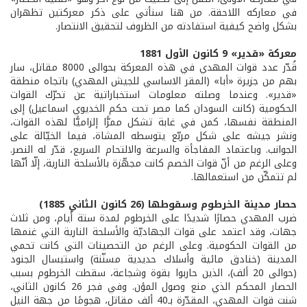
في معاركه اللاحقة. من هنا سنأتي على ذكر معركتين تظهران
بشكل واضح كيفية استفادته من الظروف لتحقيق الانتصار.
معركة «قدير» 9 كانون الأول 1881
قُدّر عدد قوات المهدي في هذه المعركة بحوالى 8000 مقاتل، سار
بهم من جزيرة «أبا» (المقر الاساسي للجيش المهدي) باتجاه منطقة
«قدير». وعندما وصلته معلومات استخباراتية عن تحرّك القوات
الحكومية (كانت السودان كما مصر تحت حكم الخديوي اسماعيل) إلى
المنطقة نفسها، كمن في غابة تشكل ممرًّا إلزاميًّا لهذه القوات،
ونشر جيشه على شكل مربّع يتوسطه المشاة، فيما الخيّالة على
الجوانب. وباعتماد المفاجأة والسرعة والالتحام السريع، قدّر له النصر.
وعلى الرغم من أنّ قوات الخصم كانت مجهّزة بالأسلحة النارية، إلّا أنّها
لم تتمكّن من استعمالها.
حصار مدينة الخرطوم وسقوطها (26 كانون الثاني 1885)
ضرب المهدي حصارًا شديدًا على الخرطوم لمدة ستة أيام، ومن ثلاث
جهات، وقد اعتمد على قوات الجهاديّة والأسلحة النارية التي غنمها
من القوات الحكومية. وعلى الرغم من التحصينات التي كانت تحمي
المدينة (خنادق مائية وأسلاك حديدية مسنّنة) واستبسال الجنود
(حوالى 20 ألف)، الذين حاربوا بقوة وشجاعة، سقطت الخرطوم بسبب
الحصار المحكم الذي منع وصول المؤن. وفي فجر 26 كانون الثاني،
شنت قوات المهدي، المقدّرة بـ40 ألف مقاتل، هجومًا من جهة النيل