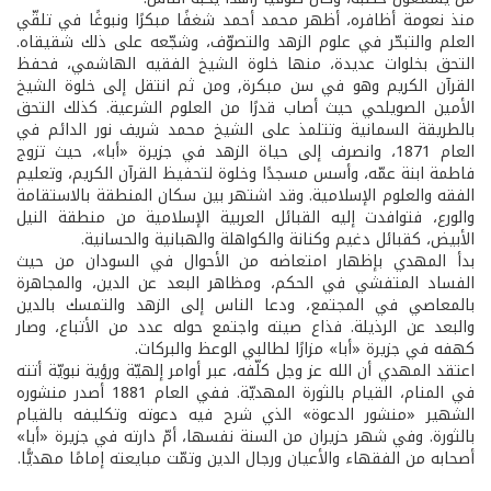
منذ نعومة أظافره، أظهر محمد أحمد شغفًا مبكرًا ونبوغًا في تلقّي
العلم والتبحّر في علوم الزهد والتصوّف، وشجّعه على ذلك شقيقاه.
التحق بخلوات عديدة، منها خلوة الشيخ الفقيه الهاشمي، فحفظ
القرآن الكريم وهو في سن مبكرة, ومن ثم انتقل إلى خلوة الشيخ
الأمين الصويلحي حيث أصاب قدرًا من العلوم الشرعية. كذلك التحق
بالطريقة السمانية وتتلمذ على الشيخ محمد شريف نور الدائم في
العام 1871، وانصرف إلى حياة الزهد في جزيرة «أبا»، حيث تزوج
فاطمة ابنة عمّه، وأسس مسجدًا وخلوة لتحفيظ القرآن الكريم، وتعليم
الفقه والعلوم الإسلامية. وقد اشتهر بين سكان المنطقة بالاستقامة
والورع، فتوافدت إليه القبائل العربية الإسلامية من منطقة النيل
الأبيض، كقبائل دغيم وكنانة والكواهلة والهبانية والحسانية.
بدأ المهدي بإظهار امتعاضه من الأحوال في السودان من حيث
الفساد المتفشي في الحكم، ومظاهر البعد عن الدين، والمجاهرة
بالمعاصي في المجتمع، ودعا الناس إلى الزهد والتمسك بالدين
والبعد عن الرذيلة. فذاع صيته واجتمع حوله عدد من الأتباع، وصار
كهفه في جزيرة «أبا» مزارًا لطالبي الوعظ والبركات.
اعتقد المهدي أن الله عز وجل كلّفه، عبر أوامر إلهيّة ورؤية نبويّة أتته
في المنام، القيام بالثورة المهديّة. ففي العام 1881 أصدر منشوره
الشهير «منشور الدعوة» الذي شرح فيه دعوته وتكليفه بالقيام
بالثورة. وفي شهر حزيران من السنة نفسها، أمّ دارته في جزيرة «أبا»
أصحابه من الفقهاء والأعيان ورجال الدين وتمّت مبايعته إمامًا مهديًّا.