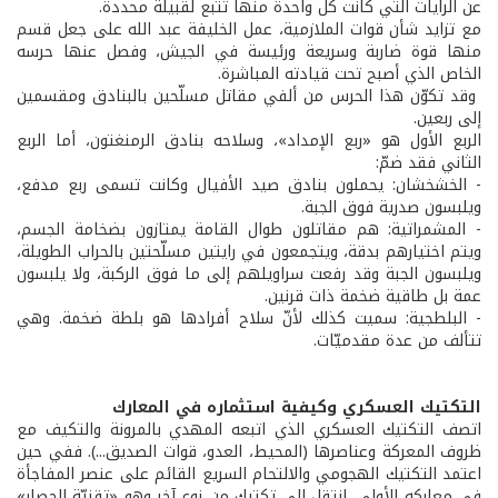
عن الرايات التي كانت كل واحدة منها تتبع لقبيلة محددة.
مع تزايد شأن قوات الملازمية، عمل الخليفة عبد الله على جعل قسم
منها قوة ضاربة وسريعة ورئيسة في الجيش، وفصل عنها حرسه
الخاص الذي أصبح تحت قيادته المباشرة.
وقد تكوّن هذا الحرس من ألفي مقاتل مسلّحين بالبنادق ومقسمين
إلى ربعين.
الربع الأول هو «ربع الإمداد»، وسلاحه بنادق الرمنغتون، أما الربع
الثاني فقد ضمّ:
- الخشخشان: يحملون بنادق صيد الأفيال وكانت تسمى ربع مدفع،
ويلبسون صدرية فوق الجبة.
- المشمراتية: هم مقاتلون طوال القامة يمتازون بضخامة الجسم،
ويتم اختيارهم بدقة، ويتجمعون في رايتين مسلّحتين بالحراب الطويلة،
ويلبسون الجبة وقد رفعت سراويلهم إلى ما فوق الركبة، ولا يلبسون
عمة بل طاقية ضخمة ذات قرنين.
- البلطجية: سميت كذلك لأنّ سلاح أفرادها هو بلطة ضخمة. وهي
تتألف من عدة مقدميّات.
التكتيك العسكري وكيفية استثماره في المعارك
اتصف التكتيك العسكري الذي اتبعه المهدي بالمرونة والتكيف مع
ظروف المعركة وعناصرها (المحيط، العدو، قوات الصديق...). ففي حين
اعتمد التكتيك الهجومي والالتحام السريع القائم على عنصر المفاجأة
في معاركه الأولى، انتقل إلى تكتيك من نوع آخر وهو «تقنيّة الحصار»