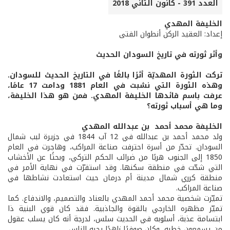
العدد 391 - كانون الثاني 2018
الخليفة المهدي
إعداد: العقيد الركن أنطوان الفتى
وأثر ثورته في تاريخ السودان الحديث
تركت الثورة المهديّة أثرًا بالغًا في التاريخ الحديث للسودان.
وهذه الثورة التي نشبت في العام 1881 ودامت 17 عامًا،
عرفت باسم قائدها الخليفة المهدي. فمن هو هذا الخليفة،
وما هي أسباب ثورته؟
الخليفة محمد أحمد بن عبدالله المهدي
ولد محمد أحمد بن عبدالله في 12 آب 1844 في جزيرة لبب شمال
السودان. تحدّر من أسرة احترفت صناعة المراكب، وهاجرت في العام
1850 إلى الجنوب هربًا من ضرائب الحكم التركي، وبحثًا عن الأخشاب
التي شحّت في منطقة سكنها. وقد استقرّت في نهاية الأمر في
منطقة كرري شمال مدينة أم درمان حيث استعادت نشاطها في
صناعة المراكب.
تميّزت شخصية محمد أحمد المهدي بالعناد والتصميم، والاندفاع. كما
تميّز مظهره الخارجي بالقوة والجاذبية. فقد كان قوي البنية ذا
ابتسامة عذبة، أسلوبه في الحديث سلس، لدرجة أنه كان يسلب عقول
من يسمعون خطبه، وكان صوفيًا زاهدًا يحبه الناس.