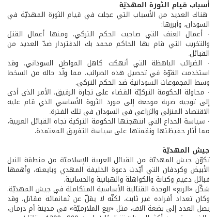
أسباب قيام الثورة المهديّة
هناك العديد من الأسباب التي عجلت في قيام الثورة المهديّة في
السودان، وأبرزها:
- أعمال العنف التي صاحبت الحكم التركي، ومنها أعمال القتل
والتخريب التي قام بها الحاكم محمد بك الدفتردار ضدّ العديد من
القبائل.
- الضرائب الباهظة التي أنهكت كاهل المواطن السوداني، وقد
استخدمت القوّة في تحصيل هذه الضرائب، مما ولّد حالة من السخط
وسط المجموعات السودانية ضد الحكم التركي.
- محاولة الحكومة التركيّة القضاء على تجارة الرقيق، الأمر الذى أدى
إلى توجيه ضربة موجعة إلى مورد الثروة الأساسي الذي قام عليه
الاقتصاد المنزلي والزراعي في السودان في تلك الفترة.
- سياسة الخداع التي انتهجتها الحكومة التركية تجاه القبائل العربية،
مما أثار حفيظتها ونقمتها على سياسة التفريق المعتمدة.
جيش المهديّة
تكوّن جيش المهديّة من القبائل العربية الإسلاميّة من منطقة النيل
الأبيض وكردفان التي أيّدت دعوة الخليفة المهدي وبايعته، وأهمها
قبائل دغيم وكنانة والكواهلة والهبانية والحسانية.
شكّل «الربع» الوحدة القتالية الأساسية المتكاملة في جيش المهديّة.
وكان تعداد أفراده غير ثابت، لكنّه لا يقلّ عن ثمانمائة مقاتل، وقد
يصل العدد إلى بضعة آلاف، مثل «ربع الملازميّة» في مدينة أم درمان،