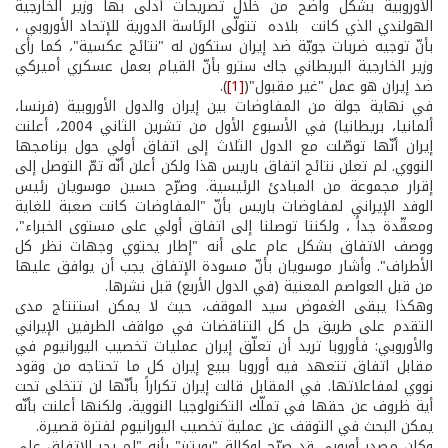
الأوروبية بشكل واضح من خلال تصريحات أدلى بها وزير الخارجية
الهولندي الذي كانت بلاده تتولّى الرئاسة الدورية للإتحاد الأوروبي ،
بأنّ توجيه ضربات جويّة ضد إيران ستكون له "نتائج عكسية"، كما رأى
وزير الخارجية البريطاني جاك سترو بأنّ القيام بعمل عسكري أميركي
ضد إيران هو عمل "غير مقبول"(
[1]
).
في نهاية جولة من المفاوضات بين إيران والدول الأوروبية (فرنسا،
ألمانيا، بريطانيا) في الأسبوع الأول من تشرين الثاني 2004، أعلنت
إيران أنّها توصّلت مع الدول الثلاث إلى اتفاق أولي حول برنامجها
النووي. لم تعلن نتائج اتفاق باريس هذا ولكن أعلن أنّه تمّ التوصل إلى
إقرار مجموعة من المبادئ الرئيسية. وصرّح حسين موسويان رئيس
الوفد الإيراني لمفاوضات باريس بأنّ "المفاوضات كانت صعبة للغاية
ومعقّدة جداً ، ولكننا توصلنا إلى اتفاق أولي على مستوى الخبراء"،
ووصف الاتفاق بشكل عام على أنه "إطار يحتوي وجهات نظر كل
الأطراف". وأشار موسويان بأنّ مسودة الإتفاق يجب أن يوافق عليها
من قبل العواصم المعنية (في الدول الأربع) قبل نشرها.
وهكذا يبقى الغموض سيد الموقف، حيث لا يمكن استنتاج مدى
التقدم على طريق حل كل التناقضات في مواقف الطرفين الإيراني
والأوروبي: فأوروبا تريد أن تعلّق إيران عمليات تخصيب اليورانيوم في
مقابل اتفاق تتعهد فيه أوروبا ببيع إيران كل ما تحتاجه من وقود
نووي لمفاعلاتها. في المقابل قالت إيران تكراراً بأنّها لن تتخلى تحت
أية ظروف عن حقها في تملّك التكنولوجيا النووية، ولكنها أعلنت بأنّه
يمكن البحث في التوقف عن عملية تخصيب اليورانيوم لفترة قصيرة.
وكان مصدر أوروبي قد صرّح لوكالة "رويترز" بأنه "لم يجرِ الاتفاق على