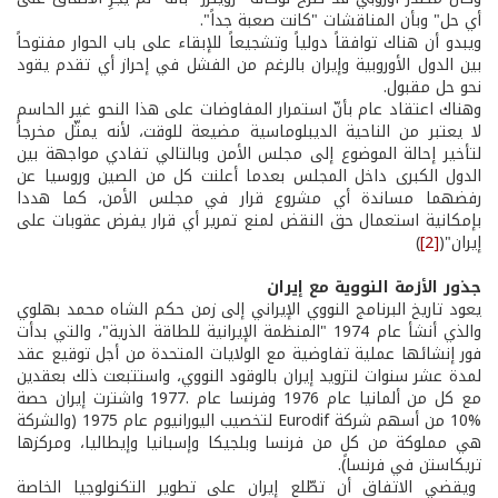
أي حل" وبأن المناقشات "كانت صعبة جداً".
ويبدو أن هناك توافقاً دولياً وتشجيعاً للإبقاء على باب الحوار مفتوحاً
بين الدول الأوروبية وإيران بالرغم من الفشل في إحراز أي تقدم يقود
نحو حل مقبول.
وهناك اعتقاد عام بأنّ استمرار المفاوضات على هذا النحو غير الحاسم
لا يعتبر من الناحية الديبلوماسية مضيعة للوقت، لأنه يمثّل مخرجاً
لتأخير إحالة الموضوع إلى مجلس الأمن وبالتالي تفادي مواجهة بين
الدول الكبرى داخل المجلس بعدما أعلنت كل من الصين وروسيا عن
رفضهما مساندة أي مشروع قرار في مجلس الأمن، كما هددا
بإمكانية استعمال حق النقض لمنع تمرير أي قرار يفرض عقوبات على
إيران"(
[2]
)
جذور الأزمة النووية مع إيران
يعود تاريخ البرنامج النووي الإيراني إلى زمن حكم الشاه محمد بهلوي
والذي أنشأ عام 1974 "المنظمة الإيرانية للطاقة الذرية"، والتي بدأت
فور إنشائها عملية تفاوضية مع الولايات المتحدة من أجل توقيع عقد
لمدة عشر سنوات لتزويد إيران بالوقود النووي، واستتبعت ذلك بعقدين
مع كل من ألمانيا عام 1976 وفرنسا عام .1977 واشترت إيران حصة
%10 من أسهم شركة Eurodif لتخصيب اليورانيوم عام 1975 (والشركة
هي مملوكة من كلٍ من فرنسا وبلجيكا وإسبانيا وإيطاليا، ومركزها
تريكاستن في فرنسا).
ويقضي الاتفاق أن تطّلع إيران على تطوير التكنولوجيا الخاصة