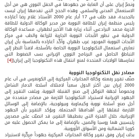
وتصرّ إيران على أن الغاية من جهودها في الحقل النووي هي من أجل
الاستعمال المدني والسلمي. وهذه الحجج التي تقدمها إيران ليست
بالجديدة، فقد طلب في 17 أيار عام 2000 الأستاذ غلام رضا آغازاده
رئيس منظمة إيران للطاقة النووية من مدير الوكالة الدولية للطاقة
الذرية محمد البرادعي، أثناء زيارة هذا الأخير لطهران، مساعدة الوكالة
الدولية في تطور الأبحاث النووية الجارية للزراعة والطب في مركز
الأبحاث النووية الموجود غرب طهران. وأكّد آغازاده بالمناسبة بأن إيران
تعارض استعمال التكنولوجيا النووية الخاصة بالأسلحة، لافتاً النظر إلى
التباطؤ الحاصل في البرنامج النووي الإيراني بسب الضغوط التي
تمارسها الولايات المتحدة لمنع انتقال هذه التكنولوجيا إلى إيران(
[4]
مصادر نقل التكنولوجيا النووية
صنّف تقرير رفعته وكالة المخابرات المركزية إلى الكونغرس في آب عام
2000 إيران بين أكثر الدول سعياً لامتلاك أسلحة الدمار الشامل
وخصوصاً لجهة التوصّل إلى صنع القنبلة النووية. ويلفت التقرير إلى
الجهود الإيرانية لاستيراد التكنولوجيا اللازمة من مصادر متعددة من
أجل صنع أسلحة نووية وكيماوية وبيولوجية، بالإضافة إلى الوسائل
اللازمة لنقلها إلى أهدافها المحتملة. ويؤكد التقرير بأن الجهود
الإيرانية، خلال الفترة التي يغطيها التقرير، قد انصبّت على مصدرين
رئيسيين هما روسيا والصين، بالإضافة إلى ما يمكن الحصول عليه من
كوريا الشمالية ومن الأسواق الأوروبية.
بذلت إيران وفق تقرير وكالة المخابرات المركزية جهوداً مركّزة لاستيراد