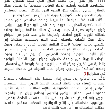
1999 إيران على رأس قائمة الدول التي تبحث للحصول على
التكنولوجيا الخاصة بأسلحة الدمار الشامل وخصوصاً ما يتعلق منها
بالسلاح النووي. وتركّزت خلال الفترة التي غطّاها التقرير المساعي
الإيرانية للحصول على تكنولوجيا نووية على كلٍ من روسيا والصين.
شكّلت المعارضة العراقية بما فيها جماعة مجاهدي خلق مصدراً
أساسياً لأجهزة المخابرات الغربية لرصد تنامي البرنامج النووي الإيراني،
وتوزع مراكزه جغرافياً، حيث أوردت أنّ هناك منظمة إيرانية وطنية
للطاقة النووية تتوزع أبحاثها وتجاربها على عدد كبير من المواقع
أبرزها: مركز الأبحاث بواسطة أشعة الليزر ومجموعة مختبرات إبن
الهيثم، ومركز "بوتاب" لأبحاث الطاقة النووية شرق أذربيجان، ومركز
للأبحاث في جامعة الإمام الحسين الخاصة بالحرس الثوري، ومختبر بن
حيّان للأبحاث النووية، ومنجم الخميني للأورانيوم في يزد، ومركز
للأبحاث النووية في جامعة طهران، ومركز نووي للأبحاث الزراعية
والطبية في "كرج"، ومركز الأبحاث النووية والتكنولوجية في أصفهان،
ومنجم "ساخند" للأورانيوم، ومركز أبحاث الفيزياء في جامعة الشريف
في طهران(
[3]
تؤشّر كل الوقائع إلى سعي إيران للحصول على المنشآت والمعدات
الضرورية لإنشاء دورة كاملة لتطوير الوقود النووي بحجّة استعماله
لأغراض إنتاج الطاقة الكهربائية والإستعمالات المدنية الأخرى
وخصوصاً في الحقلين الزراعي والطبي. وتدافع إيران عن برنامجها
النووي بأنه لأغراض مدنية، بما في ذلك المنشآت الخاصة بتخصيب
اليورانيوم، متجاهلة، بأن إنتاج اليورانيوم المخصّب سيفتح أمامها
إمكانية استعماله من أجل صنع قنبلة نووية.