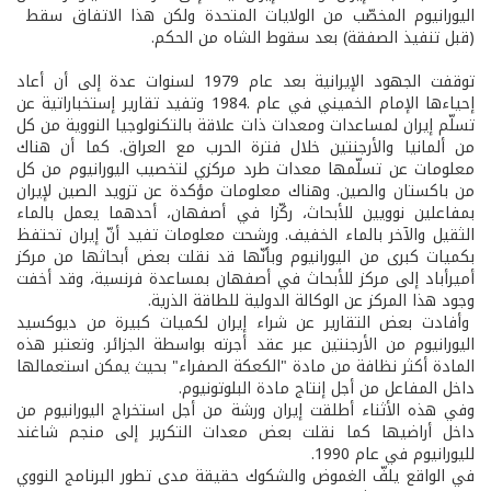
اليورانيوم المخصّب من الولايات المتحدة ولكن هذا الاتفاق سقط
(قبل تنفيذ الصفقة) بعد سقوط الشاه من الحكم.
توقفت الجهود الإيرانية بعد عام 1979 لسنوات عدة إلى أن أعاد
إحياءها الإمام الخميني في عام .1984 وتفيد تقارير إستخباراتية عن
تسلّم إيران لمساعدات ومعدات ذات علاقة بالتكنولوجيا النووية من كل
من ألمانيا والأرجنتين خلال فترة الحرب مع العراق. كما أن هناك
معلومات عن تسلّمها معدات طرد مركزي لتخصيب اليورانيوم من كل
من باكستان والصين. وهناك معلومات مؤكدة عن تزويد الصين لإيران
بمفاعلين نوويين للأبحاث، ركّزا في أصفهان، أحدهما يعمل بالماء
الثقيل والآخر بالماء الخفيف. ورشحت معلومات تفيد أنّ إيران تحتفظ
بكميات كبرى من اليورانيوم وبأنّها قد نقلت بعض أبحاثها من مركز
أميرأباد إلى مركز للأبحاث في أصفهان بمساعدة فرنسية، وقد أخفت
وجود هذا المركز عن الوكالة الدولية للطاقة الذرية.
وأفادت بعض التقارير عن شراء إيران لكميات كبيرة من ديوكسيد
اليورانيوم من الأرجنتين عبر عقد أجرته بواسطة الجزائر. وتعتبر هذه
المادة أكثر نظافة من مادة "الكعكة الصفراء" بحيث يمكن استعمالها
داخل المفاعل من أجل إنتاج مادة البلوتونيوم.
وفي هذه الأثناء أطلقت إيران ورشة من أجل استخراج اليورانيوم من
داخل أراضيها كما نقلت بعض معدات التكرير إلى منجم شاغند
لليورانيوم في عام 1990.
في الواقع يلفّ الغموض والشكوك حقيقة مدى تطور البرنامج النووي