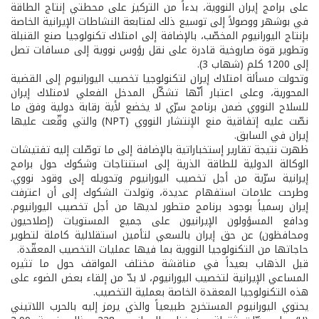
على برامج إيران النووية، بدءاً من التركيز على محطتي إنتاج الطاقة
في بوشهر ووصولاً إلى توسيع ذلك لمتابعة النشاطات الإيرانية الخاصة
بإنتاج اليورانيوم المخصّب، بالإضافة إلى امتلاك تكنولوجيا صنع القنبلة
وتطوير قوة صاروخية قادرة على نقل رؤوس نووية إلى مسافات تصل
إلى 1200 كلم (شهاب 3).
وتحولت مسألة امتلاك إيران لتكنولوجيا تخصيب اليورانيوم إلى القضية
المحورية، وعلى اعتبار أنّها تشكّل المدخل الفعلي لامتلاك إيران
للسلاح النووي ضمن برنامج سرّي لا يخضع لأية رقابة دولية وفق ما
نصّت عليه إتفاقية منع الإنتشار النووي (NPT) والتي وقّعت عليها
إيران في السابق.
ظهرت نتيجة تقارير إستخباراتية بالإضافة إلى ما توصّلت إليه تفتيشات
الوكالة الدولية للطاقة الذرية إلى استنتاجات وشكوك حول برامج
إيرانية سرّية من أجل تخصيب اليورانيوم وتحويله إلى وقود نووي.
وطرحت علامات استفهام عديدة، وتولدت الشكوك إلى أن اعترفت
إيران رسمياً بوجود برنامج متطور لديها من أجل تخصيب اليورانيوم.
ودافع المسؤولون الإيرانيون على جميع المستويات (إصلاحيون
ومحافظون) عن حق إيران بالسعي لتأمين استقلالية كاملة لتطوير
حاجاتها من التكنولوجيا النووية بما فيها عمليات التخصيب المعقّدة.
قبل الذهاب بعيداً في مناقشة مختلف المواقف حول ما تثيره
المساعي الإيرانية لتخصيب اليورانيوم، لا بدّ من إلقاء بعض الضوء على
هذه التكنولوجيا المعقدة الخاصة بعملية التخصيب.
يحتوي اليورانيوم المستخرج طبيعياً والذي يرمز إليه بالحرب اللاتيني