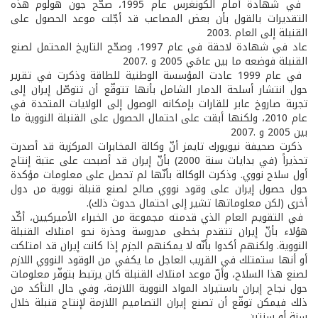
­ في شهادة أمام الكونغرس عام 1995، صحّح جون هولوم هذه
التقديرات بالقول بأن بعض المصاعب قد أجّلت موعد الحصول على
القنبلة إلى العام .2003
عاد في شهادة لاحقة في عام 1997، وصحّح التاريخ المحتمل لصنع
القنبلة فوضعه ما بين عامَي 2005 و .2007
­ في عام 1999 عادت المؤسسة الوطنية للطاقة وذكرت في تقرير
حول انتشار أسلحة الدمار الشامل بأنها تتوقّع أن تتوصّل إيران إلى
تجربة صاروخ عابر للقارات بإمكانه الوصول إلى الولايات المتحدة في
عام 2010، ولكنها أبقت على احتمال الحصول على القنبلة النووية ما
بين 2005 و .2007
­ ذكرت صحيفة نيويورك تايمز أنّ وكالة المخابرات المركزية قد أصدرت
تحذيراً (في بدايات سنة 2000) بأنّ إيران قد أصبحت على عتبة إنتاج
أول سلاح نووي. وذكرت الوكالة بأنّها لم تحصل على معلومات مؤكدة
حول حصول إيران على وقود نووي صالح لصنع قنبلة نووية من دول
أخرى (لكن معلوماتها تشير إلى احتمال حدوث ذلك).
­ في التقويم العام الذي قدمته مجموعة من الخبراء الأميركيين، أكّد
هؤلاء بأنّ إيران تتقدم بخطى مدروسة وحذرة نحو امتلاك القنبلة
النووية. ولكنهم أكدوا بأنّه لا يمكنهم الجزم إذا كانت إيران قد امتلكت
أو أنها ستمتلك في القريب العاجل ما يكفي من الوقود النووي اللازم
لصنع هذا السلاح، وأنّ موعد امتلاك القنبلة كان يرتبط بتوفّر معلومات
حول نجاح إيران باستيراد المواد النووية اللازمة، وفي حال التأكد من
ذلك فيمكن توقّع أن تصنع إيران التصاميم اللازمة لإنتاج قنبلة خلال
سنة أو سنتين.