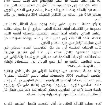
(U) على ذرّات ثقيلة من نظير اليورانيوم 238 وذلك بنسبة 3,99
بالمائة. بالإضافة إلى ذرّات متوسطة الثقل من النظير 235 والذي تبلغ
نسبته 7,0 بالمائة وهذا النظير المتوسط يستخدم في التفاعل النووي.
وهناك 01,0 في المائة من النظائر الخفيفة 234 بالإضافة إلى ذرّات
أخرى.
وتتركز عملية التخصيب على زيادة وجود نسبة النظائر 235 عبر
مجموعة من التقنيات أبرزها تقنية الطرد المركزي أو ما يعرف بتقنية
التنافذ الغازي. وهناك أيضاً تقنية التخصيب بواسطة أشعة الليزر.
وتهدف هذه التقنيات إلى فصل النظائر 235، وزيادة نسبتها، من
خلال عمليات تركيز على طرد النظائر الأخرى.
كانت الولايات المتحدة أول من طوّر تكنولوجيا الطرد المركزي في
مشروع "منهاتن" والذي هدف إلى صنع أول قنبلتين نوويتين
استعملتهما الولايات المتحدة ضد مدينتي هيروشيما وناكازاكي في
الحرب العالمية الثانية من أجل دفع اليابان إلى الإستسلام وإنهاء
الحرب الكونية عام .1945
وتتم عملية التخصيب في مرحلتها الأولى من خلال طحن وتنقية
أوكسيد اليورانيوم U308 والمعروف تجارياً باسم "الكعكة الصفراء"
يتبع ذلك عملية خلط أوكسيد اليورانيوم مع غاز الفلورين من أجل إنتاج
مادة "سادس فلوريد اليورانيوم". ويحتوي (UF6) على ذرّة يورانيوم
واحدة وست ذرّات من الفلورين. ويمكن تخزينه بعد ذلك على شكل غاز
أو سائل أو مادة صلبة وفق درجة حرارته وقوة ضغطه.
تجري عملية التنافذ الغازي من أجل التخصيب بتحويل "سادس فلوريد