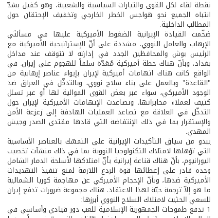
نقطة لقاء لكل القوى والتيارات السياسية والشعبية، وهو كفيل بشدّ
انتباه الجميع نحو هواجس الخطر الخارجي وتخفيف الإحتقان حول
المطالب الداخلية.
ضخّمت القيادة الإيرانية الضغوط الأميركية عليها في مسألتَي
الإرهاب والعامل النووي، مشددة على أنّ الإستراتيجية الأميركية مع
الرئيس بوش والمحافظين الجدد في إدارته لا تتوقف عند مداخل
بغداد، وبأنّ هناك خطة أميركية مُعَدّة سلفاً للهجوم على إيران. في
الواقع كانت هناك اتهامات أميركية لإيران بإيواء عناصر إرهابية من
"القاعدة" وبالعمل على بناء سلاح نووي، وبالتدخّل في العراق ضد
الوجود الأميركي، سواء عبر بعض القوى الموالية لها أو عبر تسلل
كثيف لعملاء مخابراتها. وتصاعدت الإتهامات الأميركية لإيران حول
التدخّل في العلاقة مع تصاعد العمليات الهادفة إلى زعزعة الأمن
والإستقرار بما في ذلك الإنتفاضة التي قادها مقتدى الصدر وجيش
المهدي.
يبدو من سياق التأكيدات الإيرانية على التمسّك بالعناصر الأساسية
التي تؤهلها لامتلاك التكنولوجيا النووية بما في ذلك منشآت تخصيب
اليورانيوم، بأنّ هناك قناعة إيرانية بأنّ امتلاكها لأسلحة الدمار الشامل
وحده قادر على إعطائها قوة الردع اللازمة لمنع تنفيذ التهديدات
الأميركية ضدها، وبأنّ الإحجام الأميركي عن مهاجمة كوريا الشمالية
ما هو إلاّ ترجمة حيّة لهذا الاعتقاد. هناك مجموعة ضرورات تدفع إيران
للسعي الحثيث لامتلاك السلاح النووي أبرزها:
1­ تدفع طموحات الجمهورية الإسلامية للعب دور قيادي وأساسي في