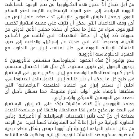
من أجل ضمان ألاّ تتحول هذه التكنولوجيا من صنع الوقود للمفاعلات
النووية الإيرانية، إلى صنع المواد الإنشطارية اللازمة لصنع السلاح
النووي. ويعمل الطرفان الأوروبي والإيراني تحت ضغط عامل الزمن من
أجل وقف التداعيات التي يمكن أن تترتب على عملية استمرار تخصيب
اليورانيوم، سواء من خلال ما يمكن أن يتخذه مجلس الأمن الدولي من
عقوبات ضد إيران، أو لجهة التهديدات التي أطلقت في الأسابيع
الأخيرة، وخصوصاً تلك التي صدرت عن إسرائيل، والداعية إلى ضرب
المنشآت الإيرانية النووية في حال امتنعت إيران عن التجاوب مع
الجهود الديبلوماسية الأوروبية.
يبدو بوضوح أنّ هذه الجهود الديبلوماسية ستستمر، فالأوروبيون لا
يريدون الوصول إلى طريق مسدود، لأن مثل هذا الاحتمال سيتسبب
بأضرار كبيرة لمصالحهم الواسعة مع إيران. وهم يرغبون في الإستمرار
في طرح كل ما يمكن أن يثير قابلية إيران للقبول بالحل الديبلوماسي،
آملين أن تستمر إيران في اعتماد المنهجية "البراغماتية" التي
سلكتها بالإبقاء على أبواب الحوار مفتوحة، مما يسهّل تأجيل أي
تصعيد في الموقفين الأميركي والإسرائيلي.
يعتقد الأوروبيون بأنّ هناك مؤشرات تؤكد على نيّة إيران بالإستمرار
في البحث عن مخرج يؤمن لها مصالحها، ولكنها غير مستعدة للقبول
بصياغة أي حلّ تحت تأثير التهديدات الإسرائيلية أو الأميركية. وتأتي
المناورة الإيرانية من أجل إطالة أمد المفاوضات كسباً لمزيد من الوقت
من خلال اقتناع القيادة الإيرانية بأن أوروبا ترفض بشكل قاطع توجيه
أية ضربة عسكرية ضد المنشآت النووية الإيرانية. وظهرت هذه القناعة