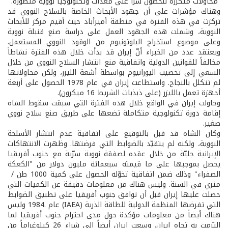
­ محاولات متكررة للحصول سراً على معدات وتكنولوجيا نووية متطورة.
وهناك مؤشرات على أن جهود الأبحاث الخاصة بالسلاح النووي قد
تركزت في هذه الفترة في منطقة أميرأباد حيث أقيم مركز للأبحاث
النووية، وشملت هذه الجهود العمل على دراسة صنع قنبلة نووية
وعلى موضوع استخراج البلوتونيوم من الوقود النووي المستعمل.
ويعتقد عدد من الخبراء أنّ إيران قد بدأت خلال هذه الفترة نشاطاً
مخالفاً للقوانين الدولية واتفاقية منع انتشار السلاح النووي من خلال
السعي إلى تخصيب اليورانيوم بواسطة أشعة الليزر، ولكن محاولاتها
لم تتكلل بالنجاح. واستطاعت إيران في عام 1978 الحصول على أربعة
أجهزة تعمل بالليزر (على ذبذبات الشريط 16 ميكرون).
وحاولت إيران في الواقع خلال هذه الفترة التي سبقت سقوط الشاه
إقامة دورة تكنولوجية متكاملة تضعها على طريق صنع سلاح نووي
صغير.
وكان الشاه قد قبل بالتوقيع على اتفاقية عدم انتشار الأسلحة
النووية، ولكنه لم يتقيّد بالضوابط التي فرضتها. وظهرت الانتهاكات
الإيرانية جليّة من خلال عقده لصفقة نووية سرّية مع جنوب أفريقيا
يحصل بموجبها على ما قيمته سبعمائة مليون دولار من "الكعكة
الصفراء" وذلك ضمن اتفاقية تخوّله الحصول على كمية 1000 طن /
متري في السنة. وليس هناك من معلومات دقيقة عن الكميات التي
حصلت عليها إيران قبل أن توافق جنوب أفريقيا على تطبيق الضوابط
التي تفرضها المنظمة الدولية للطاقة الذرية (IAEA) عام .1984 وليس
هناك أيضاً من معلومات مؤكدة حول مدى احترام جنوب أفريقيا لما
التزمت به تجاه إيران. وسعت إيران أيضاً إلى شراء 26 كيلوغراماً من