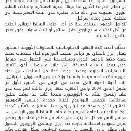
"السيناريو الأسوأ" إذا استطاعت إيران الإفلات من الرقابة الدولية ومن
كل نظام الضوابط الأخرى بما فيها الضربة العسكرية وامتلكت السلاح
النووي، سيترتب على ذلك نتائج خطيرة على البيئة الإستراتيجية في
منطقة الخليج وتجاه إسرائيل.
تتواصل الجهود الديبلوماسية من أجل احتواء النشاط الإيراني الحثيث
من أجل امتلاك سلاح نووي خلال سنتين أو ثلاث سنوات وفق بعض
التقديرات الغربية.
تمثّلت أحدث هذه الجهود الديبلوماسية بالمحاولات الأوروبية المتكررة
لإقناع إيران بالتخلي عن برنامج تخصيب اليورانيوم لقاء تقديمات سخية
لجهة مدّها بالوقود النووي ومساعدتها على الحصول على مفاعل
نووي يعمل بالمياه الخفيفة، إلى جانب مساعدات أخرى تتعلق
بالتسهيلات التجارية. وعقدت جولات عدة من المباحثات بين لجنة
أوروبية ثلاثية تضم فرنسا وألمانيا وإنكلترا وبين المسؤولين الإيرانيين،
كانت آخرها الجولة التي عقدت في باريس في الأسبوع الأول من
تشرين الثاني 2004 والتي أظهرت فيها إيران قابلية للموافقة على
طلب رئيسيّ تقدّم به الأوروبيون، بعدما كانت قد عرضت تعليق
نشاطاتها لتخصيب اليورانيوم لفترة محددة. ويسعى الأوروبيون
لتحقيق نتائج حاسمة مع إيران (في هذا الملف) مستغلّين تهديد
الوكالة الدولية للطاقة الذرية بإحالة ملف النشاط النووي الإيراني إلى
مجلس الأمن مع كل ما يترتب على ذلك من مخاطر اتخاذ قرار يقضي
بفرض عقوبات اقتصادية حازمة ضد إيران. ويسعى الأوروبيون للحصول
على تعهّد إيراني بالتوقف عن تخصيب اليورانيوم بشكل نهائي، وذلك