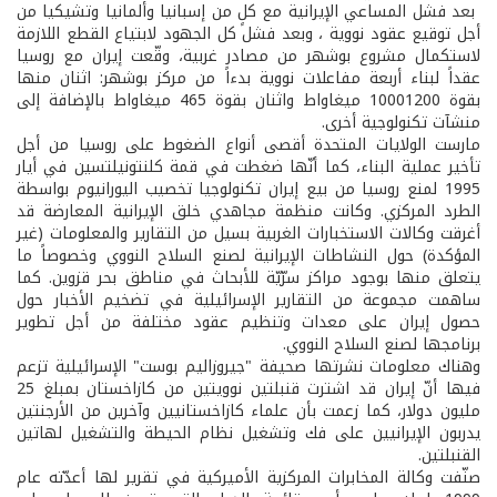
بعد فشل المساعي الإيرانية مع كلٍ من إسبانيا وألمانيا وتشيكيا من
أجل توقيع عقود نووية ، وبعد فشل كل الجهود لابتياع القطع اللازمة
لاستكمال مشروع بوشهر من مصادر غربية، وقّعت إيران مع روسيا
عقداً لبناء أربعة مفاعلات نووية بدءاً من مركز بوشهر: اثنان منها
بقوة 1000­1200 ميغاواط واثنان بقوة 465 ميغاواط بالإضافة إلى
منشآت تكنولوجية أخرى.
مارست الولايات المتحدة أقصى أنواع الضغوط على روسيا من أجل
تأخير عملية البناء، كما أنّها ضغطت في قمة كلنتون­يلتسين في أيار
1995 لمنع روسيا من بيع إيران تكنولوجيا تخصيب اليورانيوم بواسطة
الطرد المركزي. وكانت منظمة مجاهدي خلق الإيرانية المعارضة قد
أغرقت وكالات الاستخبارات الغربية بسيل من التقارير والمعلومات (غير
المؤكدة) حول النشاطات الإيرانية لصنع السلاح النووي وخصوصاً ما
يتعلق منها بوجود مراكز سرّيّة للأبحاث في مناطق بحر قزوين. كما
ساهمت مجموعة من التقارير الإسرائيلية في تضخيم الأخبار حول
حصول إيران على معدات وتنظيم عقود مختلفة من أجل تطوير
برنامجها لصنع السلاح النووي.
وهناك معلومات نشرتها صحيفة "جيروزاليم بوست" الإسرائيلية تزعم
فيها أنّ إيران قد اشترت قنبلتين نوويتين من كازاخستان بمبلغ 25
مليون دولار، كما زعمت بأن علماء كازاخستانيين وآخرين من الأرجنتين
يدربون الإيرانيين على فك وتشغيل نظام الحيطة والتشغيل لهاتين
القنبلتين.
صنّفت وكالة المخابرات المركزية الأميركية في تقرير لها أعدّته عام