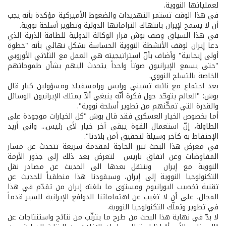
لعملياتها النووية.
في هذا الوقت تستمر التهديدات والضغوط الأميركية مؤكدة بأنه يجب
أن لا يسمح لإيران بانتهاك التزاماتها الدولية وتطوير أسلحة نووية.
في هذا السياق وصف بوش قرار الوكالة الدولية للطاقة الذرية الذي
دعا إيران لوقف الأنشطة النووية الحساسة بشكل نهائي بأنه "خطوة
أولى إيجابية" وأضاف بأنّ استراتيجيته هي العمل مع الثلاثي الأوروبي
"حتى يسمع الإيرانيون صوتاً واحداً يتحدث اليهم بشأن طموحاتهم
الخاصة بالتسلح النووي.
بعد اجتماع مع نائبه تشيني ورايس ورامسفيلد ومسؤولين كبار قال
بوش: "العالم يتوحّد حول فكرة أنّه ينبغي ألاّ يمتلك الإيرانيون الوسائل
والقدرة التي تمكّنهم من تطوير أسلحة نووية".
أما بخصوص الخيار العسكري فقد قال بوش "كل الخيارات موجودة على
الطاولة، إنّ استعمال القوة يبقى آخر خيار لأي رئيس... واني أريد
الإحتفاظ به كآخر وسيلة لتحقيق أمن بلادنا".
في معرض هذا البحث تبرز الحاجة لمقدمة سريعة تتحدث عن مسار
المفاوضات وعن اتفاق باريس ­ لتعرض بعد ذلك إلى جذور الأزمة
النووية مع إيران ­ وننتقل بعدها الى الحديث عن مصادر نقل
التكنولوجيا النووية إلى إيران، وسيقودنا هذا منطقياً للحديث عن
تقنية تخصيب اليورانيوم ومستوى ما بلغته إيران من تقدّم في هذا
المجال، على أن لا تغيب عن اهتماماتنا الدوافع الإيرانية للسير قدماً
في تطوير وتملّك التكنولوجيا النووية.
لا بدّ في نهاية هذا البحث من طرح ما يترتّب من نتائج واستنتاجات عن