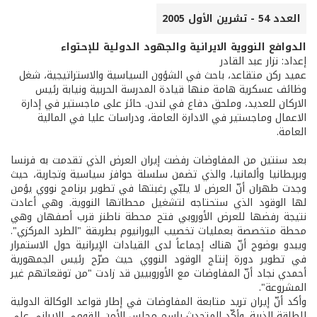
العدد 54 - تشرين الأول 2005
الدوافع النووية الايرانية والجهود الدولية للإحتواء
إعداد: نزار عبد القادر
عميد ركن متقاعد، باحث في الشؤون السياسية والاستراتيجية، شغل
وظائف عسكرية هامة منها قيادة المدرسة الحربية ونيابة رئيس
الاركان للعديد، وملحق دفاع في لندن. حائز على ماجستير في إدارة
الاعمال وماجستير في الادارة العامة، ودراسات عليا في المالية
العامة.
بعد سنتين من المفاوضات رفضت إيران العرض الذي تقدمت به فرنسا
وبريطانيا وألمانيا، والذي تضمن سلسلة حوافز سياسية وتجارية، حيث
وجدت طهران أنّ العرض لا يلبّي رغبتها في تطوير برنامج نووي يؤمن
لها الوقود الذي ستحتاجه لتشغيل محطاتها النووية. وهي أعادت
نتيجة رفضها للعرض الأوروبي فتح محطة ناطنز قرب أصفهان وهي
محطة متخصصة بعمليات تخصيب اليورانيوم بطريقة "الطرد المركزي".
ويبدو بوضوح أنّ هناك إجماعاً لدى القيادات الإيرانية حول الاستمرار
في تطوير دورة إنتاج الوقود النووي حيث صرّح رئيس الجمهورية
أحمدي نجاد أنّ المفاوضات مع الأوروبيين قد زادت "من توقعاتهم غير
المشروعة".
وأكد أنّ إيران تريد متابعة المفاوضات في إطار قواعد الوكالة الدولية
للطاقة الذرية. وأكّد المتحدث باسم مجلس الأمن القومي الايراني علي