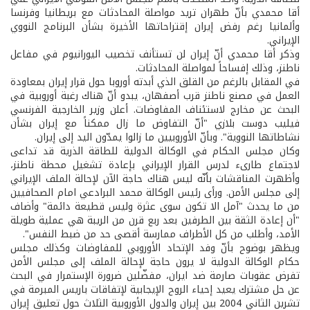
أقا محمدي بأنّ طهران تريد مواصلة المحادثات مع بريطانيا وفرنسا
وألمانيا رغم رفض إيران إقتراحاتها الأخيرة بشأن البرنامج النووي
الإيراني.
وذكر أقا محمدي أنّ إيران لن تستأنف تخصيب اليورانيوم في مفاعل
ناطنز، وذلك إفساحاً لمواصلة المحادثات.
في المقابل بالرغم من القلق الذي أبدته أوروبا حول قرار إيران بمعاودة
العمل في مصنع ناطنز قرب أصفهان، يبدو أنّ هناك رغبة أوروبية في
البحث عن مخارج لاستئناف المفاوضات. أعلن وزير الخارجية الفرنسي
فيليب دوست بلازي "أنّ التفاوض ما زال ممكناً مع إيران بشأن
نشاطاتها النووية". وبأنّ الأوروبيين ما زالوا يمدّون اليد إلى إيران.
وكان مجلس الحكام في الوكالة الدولية للطاقة الذرية قد تداعى
لاجتماع طارىء لدرس القرار الإيراني بإعادة تشغيل محطة ناطنز،
وأظهرت المناقشات بأنّه ليس هناك حاجة الآن لإحالة الملف الإيراني
إلى مجلس الأمن. ورأى رئيس الوكالة محمد البرادعي امام الصحافيين
من ما يحدث "آمل الا تكون سوى عثرة وليس قطيعة دائمة" وأضاف
"أن إعادة الثقة بين الطرفين بعد ربع قرن من الريبة هي عملية طويلة
الأمد، وأطلب من كل الأطراف ممارسة أقصى حد من ضبط النفس".
ويظهر بوضوح بأنّ وفد الإتحاد الأوروبي للمفاوضات وكذلك مجلس
حكام الوكالة الدولية لا يرون حاجة لإحالة الملف إلى مجلس الأمن
تفرض عقوبات صارمة ضد ايران، مفضّلين ضرورة الإستمرار في البحث
عن حل مشترك يعيد إحياء الروح الإيجابية لإتفاقات باريس المبرمة في
تشرين الثاني 2004 بين إيران والدول الأوروبية الثلاث حول تعليق إيران