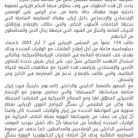
جاءت كل هذه التطورات في وقت يتعرّض فيها الحكم الإيراني لضغوط
داخلية قوية: فهناك حالة عامة من عدم الرضى على الوضعين
الإقتصادي والإجتماعي داخل إيران، وهناك المعارضة الشاملة التي
تبديها الجامعات لأسلوب الحكم، والتي تطالب بالإصلاح وبإطلاق
الحريات العامة والتحرّر من القيود التي فرضها رجال الدين والمحافظون
من أتباعهم.
طالب 154 عضواً من المجلس الإيراني في 7 أيار 2003 باعتماد
ديبلوماسية فاعلة من أجل إصلاح العلاقات مع الولايات المتحدة وذلك
بهدف قلب المعادلة القائمة في العلاقات الإيرانية­الأميركية، وبالتالي
استبدال التهديد الأميركي بشنّ حرب على إيران بفرصٍ جديدة للتعاون
الأمني والإقتصادي. وترافقت هذه الفترة مع مظاهرات كثيفة للحركة
الطالبية، والتي طالبت بالإصلاح، بدعم من المعارضة في الخارج ومن
واشنطن.
مع الشعور بالضغط الخارجي والداخلي (المدعوم خارجياً) قررت إيران
متابعة سياساتها "المستقلة" والتي تتعارض بوضوح مع الإنتشار
الأميركي المطوّق لها ومع المصالح الأميركية في الجغرافيا المحيطة
بها. وكان من الطبيعي أن يشكّل البرنامج النووي الإيراني نقطة
محورية في المواجهة الجديدة بين إيران والولايات المتحدة. كان واضحاً
أنّ إيران قد جعلت من طموحاتها النووية نقطة الخلاف المركزية مع
الولايات المتحدة إنطلاقاً من قناعتها بأنّ ذلك كفيل بتوحيد الموقف
السياسي الداخلي بين الإصلاحيين والمحافظين، كما يخفف من ضغوط
المعارضة الطلاّبية وذلك لأنّ امتلاك إيران للتكنولوجيا النووية يشكّل