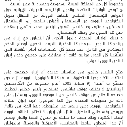
وخصوصاً كلٍ من المملكة العربية السعودية وجمهورية مصر العربية.
ج­ ترفض الولايات المتحدة والدول الإقليمية المبررات الإيرانية حول
الدوافع للإستعمال السلمي للطاقة النووية. من السهل تحويل
التكنولوجيا النووية من الإستعمال لأغراض سلمية إلى الإستعمال
العسكري. واعترف رضا خاتمي شقيق الرئيس محمد خاتمي بسهولة
مثل هذا التحول في وجهة الإستعمال.
د­ تدرك الولايات المتحدة والدول الأخرى أنّ التهاون مع إيران في
برنامجها النووي سيعطيها الذخيرة اللازمة لتحصين أوضاع الحكم
الإسلامي في الداخل، حيث تتبدد كل الانقسامات أمام الأهميّة التي
تعلّقها كل القوى موالية كانت أو معارضة على موضوع دخول إيران
النادي النووي الدولي.
صرّح الرئيس خاتمي في مناسبات عديدة أن إيران مصممة على
امتلاك التكنولوجيا المتطورة، بما فيها التكنولوجيا النووية: "إنه حق
تتمتّع به أمتنا" (9 شباط 2003 أمام مجموعة من الأكاديميين
الإيرانيين). لا يختلف موقف هاشمي رفسنجاني رئيس مجلس تخطيط
مصلحة النظام عن موقف خاتمي من الموضوع النووي، ويستدل على
ذلك من تصريحاته العديدة حول هذا الموضوع: "تريد إيران امتلاك
التكنولوجيا النووية، وهي تريدها غير مشروطة، ولها الحق في ذلك".
ويرفض رفسنجاني المنطق القائل بأنّ إيران لا تحتاج للطاقة النووية
لإنتاج الكهرباء وذلك بسبب ما تملكه من مخزون النفط والغاز، ويعتبر
أنّ هذا المنطق ساقط بالمقاييس الأميركية والروسية، فالدولتان