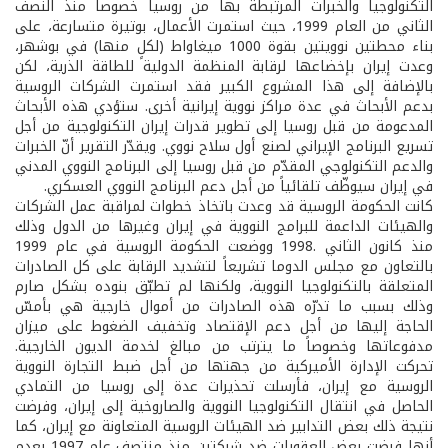
التكنولوجيا والخبرات المرتبطة بها من روسيا خصوصاً منذ النصف
الثاني من العام 1999، حيث استمرت الأعمال، بوتيرة متسارعة، على
بناء محطتين نوويتين بقوة 1000 ميغاواط (لكلٍ منها) في بوشهر،
وعدت إيران بإخضاعها لرقابة المنظمة الدولية للطاقة الذرية، لكن
بالإضافة إلى هذا المشروع الكبير فقد استمرت الشركات الروسية
بدعم الأبحاث في عدة مراكز نووية إيرانية أخرى. ستؤدي هذه الأبحاث
المدعومة من قبل روسيا إلى تطوير قدرات إيران التكنولوجية من أجل
تسريع البرنامج الإيراني لصنع أول سلاح نووي. ويقدّر التقرير أنّ الخبرات
والدعم التكنولوجي المقدّم من قبل روسيا إلى البرنامج النووي المدني
في إيران سيوظّف تلقائياً من أجل دعم البرنامج النووي العسكري.
كانت الحكومة الروسية قد وعدت باتخاذ خطوات لمراقبة عمل الشركات
والهيئات الداعمة للبرامج النووية في إيران وغيرها من الدول وذلك
منذ كانون الثاني .1998 ووضعت الحكومة الروسية في عام 1999
بالتعاون مع مجلس الدوما تشريعاً لتشديد الرقابة على كل الصادرات
المتعلقة بالتكنولوجيا النووية، ولكنها لم تطبّق بنوده بشكل صارم
وذلك بسبب ما تدرّه هذه الصادرات من أموال خارجية هي بأمسّ
الحاجة إليها من أجل دعم الإقتصاد وتخفيف الضغوط على ميزان
مدفوعاتها وخصوصاً ما يترتب من مبالغ لخدمة الديون الخارجية.
تحركت الإدارة الأميركية من جهتها من أجل ضبط التجارة النووية
الروسية مع إيران، فأرسلت تحذيرات عدة إلى روسيا من التمادي
الحاصل في انتقال التكنولوجيا النووية والصاروخية إلى إيران، وفرضت
نتيجة ذلك بعض التدابير ضد الهيئات الروسية المتعاونة مع إيران، كما
أنها فرضت بعض العقوبات ضد شركتين منذ منتصف عام 1997 بعدم