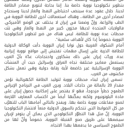
بتطوير تكنولوجيا نووية خاصة بنا. إننا بحاجة لتنويع مصادر الطاقة
لدينا. خلال عقود عدة سينضب احتياطي النفط والغاز لدينا وسنحتاج
لمصادر أخرى من الطاقة... وهناك استعمالات أخرى للطاقة النووية في
الطب والزراعة. وإنّ وضعنا في إيران لا يختلف عن الوضع الأميركي.
فالولايات المتحدة لديها مخزون كبير من النفط والغاز وهي بَنَت
محطات عدة نووية للطاقة. ليس هناك من ضرر لتطوير التكنولوجيا
النووية خصوصاً إذا كان لأهداف سلمية".
أمام الشكوك الغربية حول نوايا إيران النووية دأبت الوكالة الدولية
للطاقة الذرية على إرسال مهمات تفتيش إلى مواقع نووية إيرانية
عدة. وردّت إيران على ذلك بشكاوى واحتجاجات عدّة بأنّ الغرب
يستعمل معايير مختلفة تجاه العراق وإسرائيل حيث أن المنشآت
النووية الإسرائيلية غير خاضعة لأية رقابة دولية وهي تعمل بشكل
مكشوف من الغرب.
تسعى إيران لبناء محطات نووية لتوليد الطاقة الكهربائية تؤمن
مقدار 20 بالمائة من حاجات البلاد. ويرى الغرب في البرنامج الإيراني
الطموح خطراً مزدوجاً، فهو لا يقتصر على إمكانية حصول إيران على
مادة البلوتونيوم ولكنه يمكّنها أيضاً من اكتساب المعارف اللازمة
لصنع مفاعلات نووية خاصة بها، ويفتح بالتالي أمامها الباب للتهرّب
من كل الضوابط التي تتحكم بالسوق الدولية منعاً لانتشار التكنولوجيا
النووية. إنّ مثل هذا التطوّر التكنولوجي الذي يمكن أن يتوفر لإيران
سيضعها على طريق صنع القنبلة النووية، خصوصاً وأنّ لها من
الطموح السياسي ما يدفعها بهذا الاتجاه.