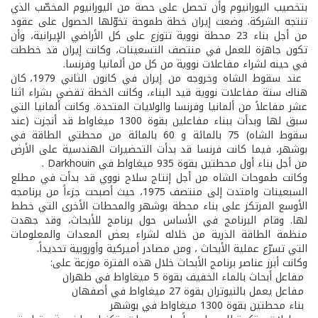
بتخصيب اليورانيوم وأن تحصل على حصة من اليورانيوم المخصّب الذي
تنتجه الشركة. وضعت إيران خطة طموحة تخوّلها الحصول على عقود
من أجل بناء 23 محطة نووية تتوزع على كل الأراضي الإيرانية، وأن
تكون جاهزة للعمل في منتصف التسعينات، وكانت إيران قد خططت
في حينه لشراء مفاعلات نووية من كل من ألمانيا وفرنسا.
عند سقوط الشاه وخروجه من إيران في كانون الثاني 1979، كان
هناك ستة مفاعلات نووية قيد البناء، وكانت الخطة تقضي بشراء اثنا
عشر مفاعلاً من ألمانيا وفرنسا والولايات المتحدة. وكانت ألمانيا التي
سبق لها وبدأت ببناء مفاعلين بقوة 1300 ميغاواط قد أنجزت (عند
سقوط الشاه) 75 بالمائة و 60 بالمائة من محطتي الطاقة في
بوشهر، فيما كانت فرنسا قد بدأت التحضيرات الهندسية على الأرض
من أجل بناء أول محطتين بقوة 935 ميغاواط في Darkhouin .
وكانت طموحات الشاه من أجل إنتاج سلاح نووي قد بدأت في مطلع
السبعينات وامتدت إلى منتصف 1975، حيث أصبحت جزءاً من برنامجه
الأوسع المرتكز على بناء محطة بوشهر والمحطات الأخرى التي خطط
لها. وقام البرنامج في الأساس حول برنامج للأبحاث، وقد جهدت
منظمة الطاقة الذرية من خلاله لشراء بعض المعدات والمعلومات
التي تسرّع عملية الأبحاث ، ومن مصادر أميركية وأوروبية تحديداً.
وكانت أبرز عناصر برنامج الأبحاث خلال هذه الفترة موزعة على:
­ مفاعل أبحاث بالماء الخفيف بقوة 5 ميغاواط في طهران
­ مفاعل يعمل بالنيوتران بقوة 27 ميغاواط في أصفهان
­ بناء محطتين بقوة 1300 ميغاواط في بوشهر