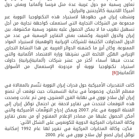
تعاون رسمية مع دول غربية عدة مثل فرنسا وألمانيا وبعض دول
أميركا اللاتينية كالأرجنتين والبرازيل.
ونشطت إيران في جهودها لاستيراد هذه التكنولوجيا النووية عبر
مجموعة من الشركات التجارية التي استعملت كواجهة تجارية من أجل
تسهيل تهريب ما لا يمكن الحصول عليه بعقود رسمية مكشوفة، بين
إيران والدول الغربية. وكشفت بعض التقارير الرسمية في عدد من
الدول المحاولات الكثيفة للشركات الإيرانية (الوهمية) لاستيراد المواد
الممنوعة. وكان أبرز ما كشفته الدوائر الغربية عن هذا النشاط التجاري
الإيراني السّرّي اللائحة التي نشرتها وزارة الاقتصاد الألمانية والتي
عددت فيها أسماء أكثر من عشر شركات (ألمانية­إيرانية) حاولت
استيراد تكنولوجيا نووية أو مزدوجة الإستعمال من الأسواق
الألمانية(
[6]
كانت التقديرات الأميركية حول قدرات إيران النووية تتّسم بالمغالاة في
معظم الأحيان، وخصوصاً في بداية التسعينات حيث توقعت أن تصنع
إيران أول سلاح نووي في نهاية القرن العشرين، ومن ثم عادت وصححت
هذه التوقعات لتتحدث في تقارير لاحقة عن احتمال توصّل إيران إلى
القنبلة النووية في عام .2007 ويمكن إدراج التوقّعات الأميركية والتي
أمكن الحصول عليها من مصادر الإعلام المفتوح أو من بعض تقارير
وكالة المخابرات المركزية الدورية للكونغرس على الشكل الآتي:
­ قدّرت وكالة المخابرات المركزية في تقرير لها عام 1992 إمكانية
توصّل إيران لصنع أول سلاح نووي في عام .2000