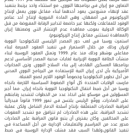
التعاون مع إيران في برنامجها النووي، مع استثناء واحد يرتبط بتنفيذ
عقد لإنهاء مشروعين، يعود أحدهما لبناء مفاعل نووي يعمل لإنتاج
الزيركونيوم في أصفهان، وهي المادة الضرورية لإنتاج أحد عناصر
الوقود للمفاعلات ولكنها غير خاضعة لتدابير الرقابة المفروضة من قبل
الوكالة الدولية بموجب معاهدة عدم الإنتشار التي وضعتها إيران
(المعاهدة تستثني مفاعل إنتاج الزيركونيوم).
استمرت روسيا في لعب دور المصدر الرئيسي للتكنولوجيا النووية
لإيران وذلك من خلال الاستمرار في تنفيذ العقود المبرمة لبناء
مفاعلي بوشهر وذلك منذ عام .1999 وتمثل العقود الروسية لبناء
منشآت الطاقة النووية الإيرانية لغايات مدنية المصدر الأساسي لدعم
برنامجها العسكري الهادف إلى بناء السلاح النووي. وترى المخابرات
الأميركية بأن لدى إيران النية للإستفادة من البرنامج النووي المدني
من أجل تطوير التكنولوجيا وخصوصاً الوقود اللازم لصنع القنبلة.
مارست الولايات المتحدة كل أنواع الضغوط السياسية اللازمة باتجاه
روسيا من أجل ضبط انتقال التكنولوجيا النووية باتجاه إيران، مما أجبر
المسؤولين في موسكو على اتخاذ عدد من الخطوات لتشديد رقابتهم
على الصادرات، ووقّع الرئيس يلتسن في تموز 1999 قانوناً فيدرالياً
لمراقبة الصادرات المتعلّقة بإنتاج أسلحة الدمار الشامل. ولكن عملية
تشديد المراقبة، على هذه الصادرات لم تترافق مع تشديد العقوبات
على المخالفين. وكان يفترض أن يتبع قانون المراقبة على الصادرات
صدور عدد من المراسيم والتعليمات الإدارية من أجل المساعدة في
تنفيذ القانون،ولهذا السبب فقد فشلت الإدارة الروسية في ضبط