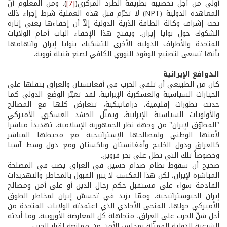
أولى من أجل تخصيبه بطريقة الطرد المركزي(
[7]
). ومن المعلوم أنّ
المعاهدة الدولية (NPT) لا تحرّم قبل هذه العملية شرط إجراء ذلك
تحت إشراف وكالة الطاقة الذرية الدولية إلاّ أن إخفاءها يعني إثارة
الشكوك حول نوايا إيران. ويفتح هذا الإخفاء الباب أمام الولايات
المتحدة والأطراف الدولية الأخرى للتشكيك بنوايا إيران واتهامها
بأنها تسعى لتصنيع الوقود النووي الكافي لصنع قنبلة نووية.
الدوافع الإيرانية
كان من الطبيعي أن تلقي الحرب في أفغانستان والعراق بثقلها على
الخيارات السياسية والعسكرية الإيرانية. لقد تغيّر الوضع الدولي كما
حدثت تطورات إقليمية، دراماتيكية، تتعارض كلها مع المصالح
والأولويات السياسية الإيرانية. ويمثّل الحشد العسكري الأميركي
"المطوّق لإيران" من وجهة نظر الجمهورية الإسلامية، تهديداً مباشراً
لأمنها الوطني ولمصالحها الإستراتيجية مع محيطها المباشر
كالعراق ودول الخليج وأفغانستان وباكستان ومع دول وسط آسيا
وخصوصاً تلك التي تطل على بحر قزوين.
صحيح أن سقوط نظام صدام حسين في العراق يصب في المصلحة
المباشرة لإيران، لكن هذا المكسب لا يبرر القبول بالمخاطر والتهديدات
القادمة سواء على مستقبل حكم رجال الدين أو على أمن ومصالح
إيران الجيو­ستراتيجية. وممّا يزيد في تحسسّ إيران لمخاطر الطوق
الأميركي حولها، المنحى الأحادي الذي اعتمدته الولايات المتحدة من
أجل شنّ الحرب على العراق، متجاهلة كل المعارضة الأوروبية، وما أبدته
الشرعية الدولية الممثّلة بمجلس الأمن من ممانعة لقرار الحرب.