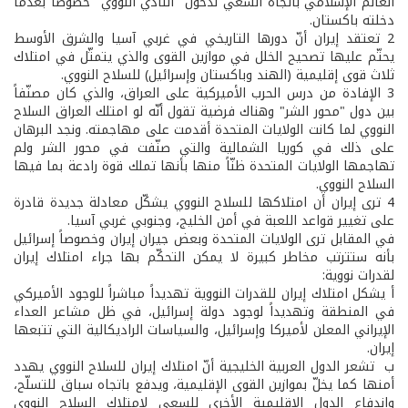
العالم الإسلامي باتجاه السعي لدخول "النادي النووي" خصوصاً بعدما
دخلته باكستان.
2­ تعتقد إيران أنّ دورها التاريخي في غربي آسيا والشرق الأوسط
يحتّم عليها تصحيح الخلل في موازين القوى والذي يتمثّل في امتلاك
ثلاث قوى إقليمية (الهند وباكستان وإسرائيل) للسلاح النووي.
3­ الإفادة من درس الحرب الأميركية على العراق، والذي كان مصنّفاً
بين دول "محور الشر" وهناك فرضية تقول أنّه لو امتلك العراق السلاح
النووي لما كانت الولايات المتحدة أقدمت على مهاجمته. ونجد البرهان
على ذلك في كوريا الشمالية والتي صنّفت في محور الشر ولم
تهاجمها الولايات المتحدة ظنّاً منها بأنها تملك قوة رادعة بما فيها
السلاح النووي.
4­ ترى إيران أن امتلاكها للسلاح النووي يشكّل معادلة جديدة قادرة
على تغيير قواعد اللعبة في أمن الخليج، وجنوبي غربي آسيا.
في المقابل ترى الولايات المتحدة وبعض جيران إيران وخصوصاً إسرائيل
بأنه ستترتب مخاطر كبيرة لا يمكن التحكّم بها جراء امتلاك إيران
لقدرات نووية:
أ­ يشكل امتلاك إيران للقدرات النووية تهديداً مباشراً للوجود الأميركي
في المنطقة وتهديداً لوجود دولة إسرائيل، في ظل مشاعر العداء
الإيراني المعلن لأميركا وإسرائيل، والسياسات الراديكالية التي تتبعها
إيران.
ب­ تشعر الدول العربية الخليجية أنّ امتلاك إيران للسلاح النووي يهدد
أمنها كما يخلّ بموازين القوى الإقليمية، ويدفع باتجاه سباق للتسلّح،
واندفاع الدول الإقليمية الأخرى للسعي لامتلاك السلاح النووي