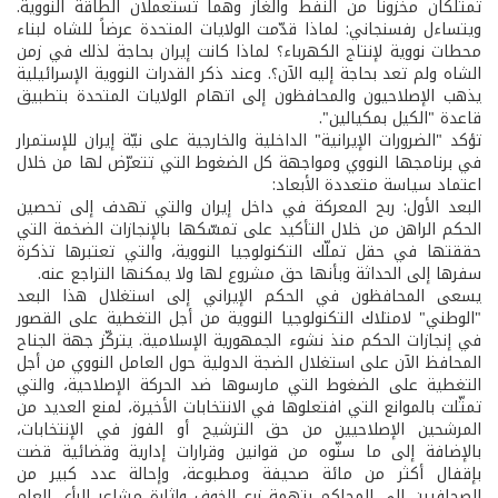
تمتلكان مخزوناً من النفط والغاز وهما تستعملان الطاقة النووية.
ويتساءل رفسنجاني: لماذا قدّمت الولايات المتحدة عرضاً للشاه لبناء
محطات نووية لإنتاج الكهرباء؟ لماذا كانت إيران بحاجة لذلك في زمن
الشاه ولم تعد بحاجة إليه الآن؟. وعند ذكر القدرات النووية الإسرائيلية
يذهب الإصلاحيون والمحافظون إلى اتهام الولايات المتحدة بتطبيق
قاعدة "الكيل بمكيالين".
تؤكد "الضرورات الإيرانية" الداخلية والخارجية على نيّة إيران للإستمرار
في برنامجها النووي ومواجهة كل الضغوط التي تتعرّض لها من خلال
اعتماد سياسة متعددة الأبعاد:
البعد الأول: ربح المعركة في داخل إيران والتي تهدف إلى تحصين
الحكم الراهن من خلال التأكيد على تمسّكها بالإنجازات الضخمة التي
حققتها في حقل تملّك التكنولوجيا النووية، والتي تعتبرها تذكرة
سفرها إلى الحداثة وبأنها حق مشروع لها ولا يمكنها التراجع عنه.
يسعى المحافظون في الحكم الإيراني إلى استغلال هذا البعد
"الوطني" لامتلاك التكنولوجيا النووية من أجل التغطية على القصور
في إنجازات الحكم منذ نشوء الجمهورية الإسلامية. يتركّز جهة الجناح
المحافظ الآن على استغلال الضجة الدولية حول العامل النووي من أجل
التغطية على الضغوط التي مارسوها ضد الحركة الإصلاحية، والتي
تمثّلت بالموانع التي افتعلوها في الانتخابات الأخيرة، لمنع العديد من
المرشحين الإصلاحيين من حق الترشيح أو الفوز في الإنتخابات،
بالإضافة إلى ما سنّوه من قوانين وقرارات إدارية وقضائية قضت
بإقفال أكثر من مائة صحيفة ومطبوعة، وإحالة عدد كبير من
الصحافيين إلى المحاكم بتهمة زرع الخوف وإثارة مشاعر الرأي العام