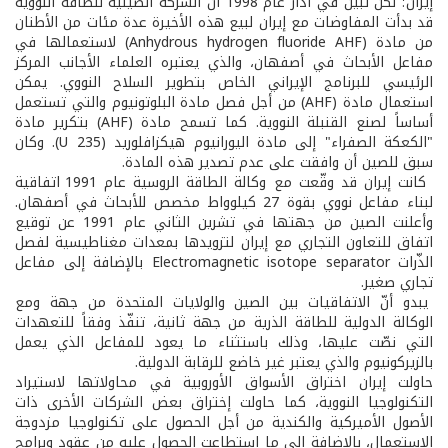
إيران؛ لكن تبيّن في آذار عام 1998 أن الشركة الصينية للطاقة النووية
قد بدأت المفاوضات مع إيران لبيع هذه الأخيرة عدة مئات من الأطنان
من مادة (Anhydrous hydrogen fluoride AHF) لاستعمالها في
مفاعل الأبحاث في أصفهان، والذي يعتبره العلماء الأجانب المركز
الرئيسي للبرنامج الإيراني الخاص بتطوير السلاح النووي. يمكن
استعمال مادة (AHF) من أجل فصل مادة البلوتونيوم والتي تستعمل
أساساً لصنع القنبلة النووية. كما تسمح مادة (AHF) بتكرير مادة
"الكعكة الصفراء" إلى مادة اليورانيوم هيكزافلوريد (U 235). وكان
سبق للصين أن وافقت على عدم تصدير هذه المادة.
كانت إيران قد وقّعت مع وكالة الطاقة الروسية عام 1991 اتفاقية
لبناء مفاعل نووي بقوة 27 كيلوواط مخصص للأبحاث في أصفهان.
وأعلنت الصين من جهتها في تشرين الثاني عام 1991 عن توقيع
اتفاق للتعاون التجاري مع إيران لتزويدها بمعدات مغناطيسية لفصل
الذّرات Electromagnetic isotope separator بالإضافة إلى مفاعل
تجاري صغير.
يبدو أنّ الاتفاقيات بين الصين والولايات المتحدة من جهة ومع
الوكالة الدولية للطاقة الذرية من جهة ثانية، تنفّذ وفقاً للتعهدات
التي نصّت عليها، وذلك باستثناء ما يعود للمفاعل الذي يعمل
بالزيركونيوم والذي يعتبر غير خاضع للرقابة الدولية.
حاولت إيران اختراق الأسواق الأوروبية في محاولاتها لاستيراد
التكنولوجيا النووية، كما حاولت إختراق بعض الشركات الأخرى ذات
الأصول الأميركية والكندية من أجل الحصول على تكنولوجيا مزدوجة
الإستعمال، بالإضافة إلى ما استطاعت الحصول عليه من عقود وبرامج