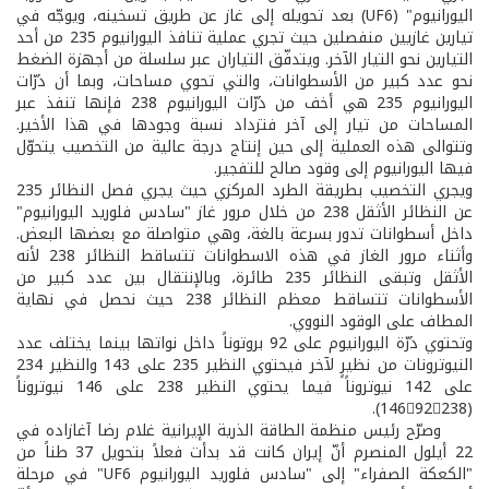
اليورانيوم" (UF6) بعد تحويله إلى غاز عن طريق تسخينه، ويوجّه في
تيارين غازيين منفصلين حيث تجري عملية تنافذ اليورانيوم 235 من أحد
التيارين نحو التيار الآخر. ويتدفّق التياران عبر سلسلة من أجهزة الضغط
نحو عدد كبير من الأسطوانات، والتي تحوي مساحات، وبما أن ذرّات
اليورانيوم 235 هي أخف من ذرّات اليورانيوم 238 فإنها تنفذ عبر
المساحات من تيار إلى آخر فتزداد نسبة وجودها في هذا الأخير.
وتتوالى هذه العملية إلى حين إنتاج درجة عالية من التخصيب يتحوّل
فيها اليورانيوم إلى وقود صالح للتفجير.
ويجري التخصيب بطريقة الطرد المركزي حيث يجري فصل النظائر 235
عن النظائر الأثقل 238 من خلال مرور غاز "سادس فلوريد اليورانيوم"
داخل أسطوانات تدور بسرعة بالغة، وهي متواصلة مع بعضها البعض.
وأثناء مرور الغاز في هذه الاسطوانات تتساقط النظائر 238 لأنه
الأثقل وتبقى النظائر 235 طائرة، وبالإنتقال بين عدد كبير من
الأسطوانات تتساقط معظم النظائر 238 حيث نحصل في نهاية
المطاف على الوقود النووي.
وتحتوي ذرّة اليورانيوم على 92 بروتوناً داخل نواتها بينما يختلف عدد
النيوترونات من نظيرٍ لآخر فيحتوي النظير 235 على 143 والنظير 234
على 142 نيوتروناً فيما يحتوي النظير 238 على 146 نيوتروناً
(14692238).
وصرّح رئيس منظمة الطاقة الذرية الإيرانية غلام رضا آغازاده في
22 أيلول المنصرم أنّ إيران كانت قد بدأت فعلاً بتحويل 37 طناً من
"الكعكة الصفراء" إلى "سادس فلوريد اليورانيوم UF6" في مرحلة