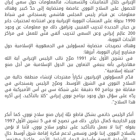
الإيراني خلال الثمانينات والتسعينات، فالمعلومات حول سعي إيران
للحصول على السلاح النووي غامضة ومتضاربة إلى حدّ كبير. وهناك
معلومات عن قيام رئيس المجلس هاشمي رفسنجاني في شباط
1990 بجولة على المنشآت النووية الإيرانية وعن افتتاحه لمختبرات جابر
بن حيان الجديدة لتدريب الفنيين. وترافق ذلك مع معلومات عن وجود
200 عالِم إيراني وعن السعي لتدريب ألفي فنّي للعمل في مراكز
الأبحاث النووية.
وهناك تصريحات متضاربة لمسؤولين في الجمهورية الإسلامية حول
مشاريع إيران النووية، أبرزها:
­ في تشرين الأول عام 1991 صرّح نائب الرئيس الإيراني آية الله
مهاجراني بأنه ينبغي التعاون بين الدول الإسلامية من أجل صنع
"قنبلة إسلامية".
­ قدّم المسؤولون الإيرانيون تكراراً مقترحات لإنشاء منطقة خالية من
السلاح النووي في الشرق الأوسط. وصرّح الرئيس رفسنجاني في
مقابلة مع برنامج 60 دقيقة على شبكة سي بي أس الأميركية في
ردّه على سؤال حول وجود برنامج نووي إيراني "كلا بالتأكيد، إني أكره
هذا السلاح".
­ أنكر الرئيس خاتمي بشكل قاطع نيّة إيران صنع سلاح نووي، كما أنكر
وزير الخارجية كمال خرازي ذلك في تصريح له في 5 تشرين الأول 1997
بقوله "إننا لا نعمل بالتأكيد على تطوير سلاح نووي، لأننا لا نؤمن
بالسلاح النووي. إننا نؤمن ونسعى لدعم فكرة إقامة شرق أوسط خالٍ
من الأسلحة النووية وأسلحة الدمار الشامل الأخرى. ولكننا مهتمون