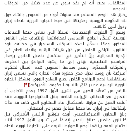
المخالفات، بحيث أنه لم يفد سوى عن عدد ضئيل من الخروقات
لنصوصه.
يخلق هذا الوضع المستمر منذ سنوات أجواء من الغموض والشك حول
نيّة الحكومة الروسية وجدّيتها في ضبط التجارة النووية باتجاه إيران
ودول أخرى كالهند.
ويبدو أنّ الظروف الإقتصادية السيئة التي تعاني منها الصناعات
الروسية تشكّل الدافع الأساسي لمحاولاتها للإلتفاف على القانون
المذكور، وممّا يسهّل لهذه الشركات الاستمرار في مخالفة بنود
القانون، التراخي الحاصل من قبل هيئات الرقابة والأداء العام في
الإدارة الفدرالية. وإنّ التأخير في استكمال تفعيل القانون بإصدار
المراسيم التطبيقية يؤدي إلى ما يشبه التواطؤ بين الحكومة
والشركات المصدّرة. وتفتح سياسة الغموض هذه المجال لشكوك
أميركية بأن روسيا تدرك مدى خطورة هذه التجارة والتي تسعى إيران
لاستغلالها لدعم البرنامج الخاص لصنع السلاح النووي. وتشكل التجارة
النووية الروسية مصدر قلق بالنسبة للحكومة الأميركية(
[5]
بالرغم من تعهّد الصين في تشرين الأول 1997 بعدم التجاوب أو
التعاون مع المطالب الإيرانية الخاصة بنقل التكنولوجيا النووية، فقد
أعلنت الصين عن قرارها باستكمال بناء المشاريع التي كانت قد بدأت
بإنشائها في إيران، بما فيها مفاعل صغير في أصفهان.
وبلغ التعاون الأميركي­الصيني أوجه بتوقيع الرئيس الأميركي بيل
كلينتون والصين جيانغ رايمين إتفاقاً في تشرين الأول 1997 أثناء
اجتماع القمة بينهما لوضع الضوابط اللازمة على التجارة النووية باتجاه