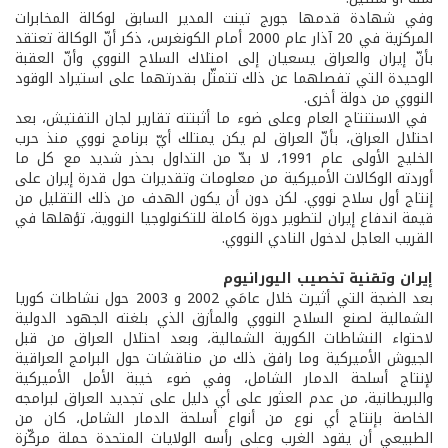
وفي شهادة قدمها جورج تينت المدير السابق لوكالة المخابرات
المركزية في 20 آذار عام 2000 أمام الكونغرس، ذكر أنّ الوكالة تعتقد
بأنّ إيران والعراق يسعيان إلى امتلاك السلاح النووي وأنّ العقبة
الوحيدة التي تفصلهما عن ذلك تتمثّل بقدرتهما على استيراد الوقود
النووي من دولة أخرى.
­ في الاستنتاج العام وعلى ضوء ما أثبتته تقارير لجان التفتيش، بعد
احتلال العراق، بأنّ العراق لم يكن يمتلك أيّ برنامج نووي منذ حرب
الخليج الأولى عام 1991، لا بدّ من التداول بحذر شديد مع كل ما
أوردته الوكالات الأميركية من معلومات وتقديرات حول قدرة إيران على
إنتاج أول سلاح نووي. لكن دون أن يكون الهدف من ذلك التقليل من
قيمة اندفاع إيران لتطوير دورة كاملة للتكنولوجيا النووية، تؤهلها في
القريب العاجل لدخول النادي النووي.
إيران وتقنية تخصيب اليورانيوم
بعد الضجة التي أثيرت خلال عامَي 2002 و 2003 حول نشاطات كوريا
الشمالية لصنع السلاح النووي والمأزق الذي بلغته الجهود الدولية
لاحتواء النشاطات الكورية الشمالية، وبعد احتلال العراق من قبل
الجيوش الأميركية وما رافق ذلك من مناقشات حول البرامج العراقية
لإنتاج أسلحة الدمار الشامل، وفي ضوء خيبة الأمل الأميركية
والبريطانية، من عدم العثور على أي دليل على تجديد العراق لبرامجه
الخاصة بإنتاج أي نوع من أنواع أسلحة الدمار الشامل، كان من
الطبيعي أن يقود الغرب وعلى رأسه الولايات المتحدة حملة مركّزة