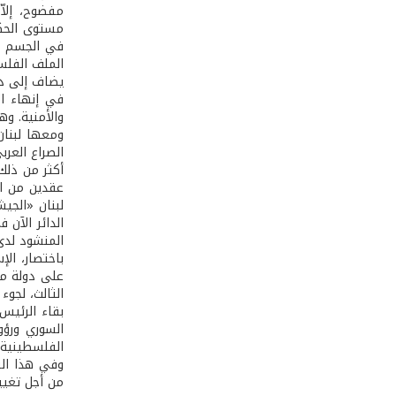
مفضوح، إلاّ
مستوى الحكو
في الجسم الس
الملف الفلس
يضاف إلى ذلك
في إنهاء ال
والأمنية. و
ومعها لبنان
الصراع العر
لبنان «الجيش
الدائر الآن 
المنشود لدى
باختصار، ال
على دولة مد
الثالث، لجوء
بقاء الرئيس
السوري ورؤو
الفلسطينية،
وفي هذا الس
من أجل تغيير