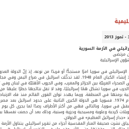
ليمية
رائيلي في الأزمة السورية
ن مرتضى
ؤون الإسرائيلية
الإسرائيلي في سوريا امرًا مستجدًّا أو فريدًا من نوعه، إذ إنّ الدولة ا
(وخارجه) منذ إنشاء الكيان العام 1948. لقد تدخّلت اسرائيل في
الصحراء الغربيّة بين الجزائر والمغرب، وفي الحروب الأهليّة في لبنان وفي 
جية برمتها في المنطقة، وربما يهدد توازن القوى القائم منذ فك الارتباط
كيسنجر العام 1974. فسوريا هي الدولة الكبرى الثانية على حدود اسرائي
قبل في سوريا، وبالتالي فهي من أكثر الأطراف رصدًا لما يجري كل يو
ويلات كردية وعلوية ومسيحية ودرزية وسنية، وذلك بعد أن حصنت نفسها بب
«جدار إسرائيل العظيم» في الجولان.
اق نشرت صحيفة المنار المقدسية أجزاء من تقرير اسرائيلي يتناول الأزمة