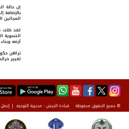
إن حالة ا
بالإضافة إ
المجالين ا
لقد ظلت سو
التسوية ال
أرضه وبناء
تراهن حكوم
تغيير خرائ
قيادة الجيش - مديرية التوجيه
إتصل ب
© جميع الحقوق محفوظة