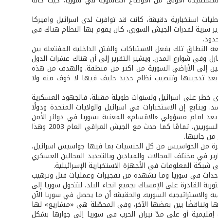
مستفيدة الأولى من الأوضاع المأسوية في سوريا، حيث حالة
يات استخبارية دقيقة، كانت قد توافرت لدى اسرائيل واميركا
وير سرية لقدرات الجيش السوري، كان يقوم بها النظام هناك في
دود.
عة النطاق تلك بفعل الاشتباكات والفتن الداخلية المفتعلة بين
ل وفي شوارع المدن. ويشير التقرير إلى أن هناك عشرات الدول
ين إلى الأراضي السورية من اكثر من منطقة. والهدف من هذه
ر بعد تدجينها وتنصيب نظام جديد حليف فيها لا خوف منه ولا
ل أي خطر على اسرائيل ولسنوات طويلة مقبلة، فالجهود العسكرية
ويتابع إن الاستخبارات في اسرائيل والولايات المتحدة ودولًا
د امام مسؤولي «الاقسام» المعنية بسوريا في دوائر الأمن
المختلفة في العالم سوى مراقبة ما يحدث هناك وانتظار لحظة انهيار الجيش والدولة السوريين، تمامًا كما حدث مع الجيش العراقي العام 2003 وهذا
من جانبها.
يرة من الجواسيس من كل الجنسيات بما فيها جواسيس اسرائيل،
ارير في مختلف المجالات والميادين وبالتحديد المجالين العسكري
شبكة المعلومات في الأجهزة الاستخبارية الإسرائيلية.
الأحداث في سوريا وما تشهده من تفجيرات وعمليات قتل وترهيب
رية القادرة على الإمساك بجميع انحاء البلد، لتتحول سوريا إلى
الاستراتيجية السورية. والحقيقة أن ما يحصل في سوريا الآن
ها وتناقضًا بين بعضها الآخر، وفي المحصّلة هي «مشاريع» لها
قليمية أو على مدّ نيران الحرب في سوريا إلى جوارها بشكل