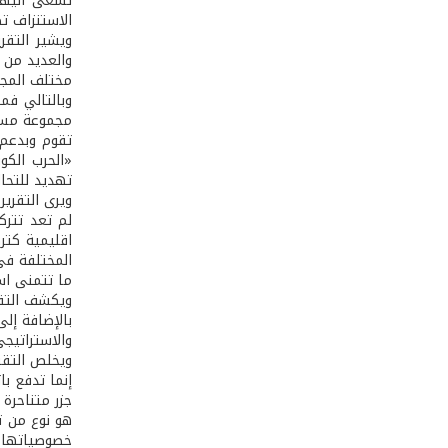
تسعى اليها 
الاستنزاف ت
ويشير التقر
والعديد من 
مختلف المجا
وبالتالي فم
مجموعة مسلح
تقوم وبدعم 
«الحرب الكو
تهديد للتحا
ويرى التقرير
لم تعد تترك
اقليمية كتر
ما تتمنى اس
ويكشف التقر
بالإضافة إلى
والاستراتيج
ويخلص التقر
إنما تدفع با
جزر متناحرة
هو نوع من ت
خصوصياتها ا