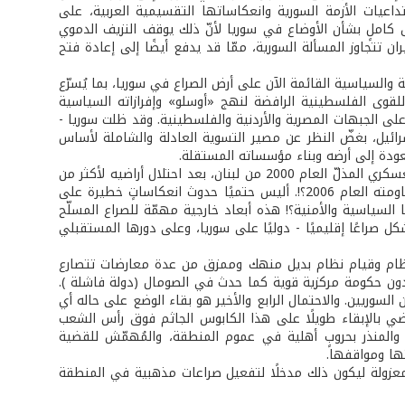
اعيات الأزمة السورية وانعكاساتها التقسيمية العربية، على
املٍ بشأن الأوضاع في سوريا لأنّ ذلك يوقف النزيف الدموي
ان تتجاوز المسألة السورية، ممّا قد يدفع أيضًا إلى إعادة فتح
والسياسية القائمة الآن على أرض الصراع في سوريا، بما يُسرّع
لقوى الفلسطينية الرافضة لنهج «أوسلو» وإفرازاته السياسية
لى الجبهات المصرية والأردنية والفلسطينية. وقد ظلت سوريا -
ئيل، بغضّ النظر عن مصير التسوية العادلة والشاملة لأساس
ودة إلى أرضه وبناء مؤسساته المستقلة.
أكثر من ذلك، يتابع التقرير، هل من الممكن أن تغفر إسرائيل لمن اضطرها للانسحاب العسكري المذلّ العام 2000 من لبنان، بعد احتلال أراضيه لأكثر من
عقدين من الزمن، ثمّ لمن أفشل مغامرتها العسكرية وحربها المدمّرة على لبنان ومقاومته العام 2006؟!. أليس حتميًا حدوث انعكاساتٍ خطيرة على
 السياسية والأمنية؟! هذه أبعاد خارجية مهمّة للصراع المسلّح
ل صراعًا إقليميًا - دوليًا على سوريا، وعلى دورها المستقبلي
ط النظام وقيام نظام بديل منهك وممزق من عدة معارضات تتصارع
دون حكومة مركزية قوية كما حدث في الصومال (دولة فاشلة ).
 السوريين. والاحتمال الرابع والأخير هو بقاء الوضع على حاله أي
تقضي بالإبقاء طويلًا على هذا الكابوس الجاثم فوق رأس الشعب
 والمنذر بحروبٍ أهلية في عموم المنطقة، والمُهمّش للقضية
تها ومواقفها.
معزولة ليكون ذلك مدخلًا لتفعيل صراعات مذهبية في المنطقة