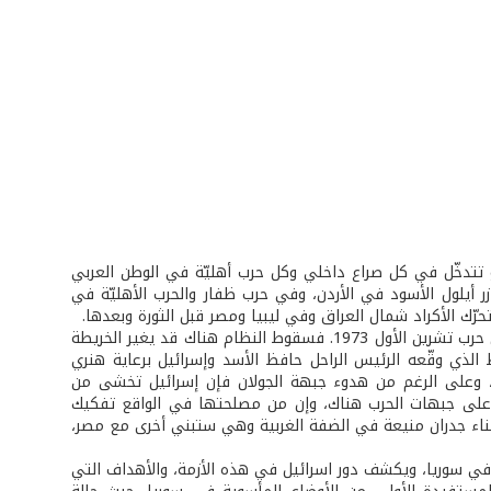
لعدو تتدخّل في كل صراع داخلي وكل حرب أهليّة في الوطن العربي
 صراع اليمن وفي مجازر أيلول الأسود في الأردن، وفي حرب ظفار والحرب الأهليّة في
تحرّك الأكراد شمال العراق وفي ليبيا ومصر قبل الثورة وبعدها.
ولا شك بأن الحرب في سوريا تشكل همًا إسرائيليًا، وقد لا تقل نتائجها خطرًا عليها من حرب تشرين الأول 1973. فسقوط النظام هناك قد يغير الخريطة
 الذي وقّعه الرئيس الراحل حافظ الأسد وإسرائيل برعاية هنري
ل بعد مصر، وعلى الرغم من هدوء جبهة الجولان فإن إسرائيل تخشى من
م على جبهات الحرب هناك، وإن من مصلحتها في الواقع تفكيك
ناء جدران منيعة في الضفة الغربية وهي ستبني أخرى مع مصر،
 في سوريا، ويكشف دور اسرائيل في هذه الأزمة، والأهداف التي