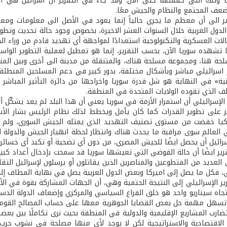
وتلك التي حققتها حتى الآن. وقد جاء في التقرير أن اسرائيل هي ال
ضعف المجتمع والنظام والجيش معًا.
ير الى أن معظم ما يجري حالياً إنما يعود في الأصل الى معلومات ومعط
الدول الغربية خلال السنوات العشر الاخيرة، بخصوص وجود حالة تحديث وتط
لات العسكرية والتكنولوجية استعدادًا لمواجهة أي تهديد قادم من وراء الح
ا تشهده سوريا الآن، بحسب التقرير، إنما هو تعطيل لعملية التطوير الواس
ة هنا، ومجموعة مسلحة هناك، والمتنقلة من مدينة الى أخرى وبين المناز
اسرائيلي مباشر وبأشكال مختلفة، بدور كبير في دعم المسلحين المنطلق
نية» في النهاية هو شل قدرة سوريا واخراجها من دائرة التأثير المباش
لف الذي تقوده الولايات المتحدة في المنطقة.
 الإسرائيلي أن استمرار الأزمة في سوريا يعني أن هذا البلد لم يعد يشكّ
ز على تطوير القدرات كما كان يأمل ويخطط لذلك نظام الرئيس بشار الأسد. 
كيا خفضت من مستوى تصنيف التهديد الذي يمثله الجيش السوري، ولم يع
رائيل أن يحصل ايضًا للجيش المصري، من دون أي تضحية أو تكبد أي خسائر 
ير ايضًا أن حالة الفوضى التي تعيشها سوريا قد سمحت بإدخال أعداد كب
 العديد من المتطوعين والمناصرين الذين يقاتلون أو يرسلون لإسرائيل التق
ي، فكل ما يصل إلى اميركا وبعض الدول العربية يصل في نهاية المطاف إلى 
ير الإسرائيلي إلى النتيجة الحتمية وهي، أن الجهات المشاركة بقوة في 
تجاه سيناريو واحد هو خلق الفراغ السياسي والمركزي وإضعاف الدولة الدستو
 تسهل مهمة حل بعض القضايا الجوهرية معها على حساب المصالح القومية و
ضارب المشاريع الإقليمية والدولية في المنطقة بحيث نرى تكاملًا بين بعض
لاقتصادية والاستراتيجية لكن لا يوجد لأي منها مصلحة في نشوب حرب إ