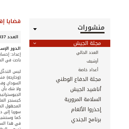
قضايا إق
منشورات
العدد 337 - تموز 2013
مجلة الجيش
الدور الإس
العدد الحالي
إعداد: إحسا
باحث في الش
أرشيف
أعداد خاصة
ليس التدخّل 
مجلة الدفاع الوطني
السودان وفي 
أناشيد الجيش
الجيوستراتي
السلامة المرورية
المجهول الم
إحذروا الألغام
سوريا إلى د
كما وستشيد 
برنامج الجندي
في هذا السي