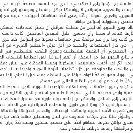
 «المشروع الإسرائيلي الصهيوني» الذي يجد لنفسه مصلحةً كبيرة في تد
مات والشعوب. فإسرائيل لا يوافقها توصّل واشنطن وموسكو إلى اتفاق ك
وري، والعربي عمومًا، ولأنّه يعني أيضًا تفاهمات أميركية - غربية مع إير
طيني ومسؤولية إسرائيل تجاهه.
، وفق التقرير، أنه ليس من مصلحة اسرائيل أن تتغيّر المعادلات العسكرية 
أزمة هناك، لا سيما وأن دمشق، خلال العقدين الماضيين، كانت داعمة ل
هي كانت وما تزال غير موقّعة على معاهدات تسوية مع إسرائيل، كما جرى ع
 - في حال الاستهداف والتحييد من أجل فرض «التطبيع العربي» مع إسرا
بي - الصهيوني، أي القضية الفلسطينية وحقوق الشعب الفلسطيني في الع
 والشعب والمقاومة» من جرّاء تداعيات الأزمة السورية واحتمالات نتائجها
في سوريا، فهو إضافةً لكونه صراعًا على السلطة ومستقبل النظام، إنما يشك
 كلّ طرفٍ داعمٍ أو رافضٍ للنظام الحالي في دمشق.
إسرائيليون يرون احتمالات أربعة لنهاية التراجيديا السورية: الأول، سقو
مرة وأرض محروقة. الثاني، سقوط النظام مع استمرار الحرب الأهلية من 
 الرئيس إلى الساحل، والإعلان عن إقامة دولة علوية مع استمرار المعارك بين
 واستمرارالحرب كرًا وفرًا لزمن طويل. والمصلحة الإسرائيلية في الختام 
س شعوب الأمة العربية والمهدّد لوحدتها، والمدمر لقدراتها وأحلامها
 والمؤثّر سلبًا على حركات المقاومة في لبنان وفلسطين مهما كانت خيارا
ياق تراهن حكومة نتنياهو ايضًا على تصعيدٍ عسكري وشيك ضدّ إيران ال
 خرائطها وإقامة دويلات طائفية وإثنية.