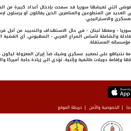
لفوضى التي تعيشها سوريا قد سمحت بإدخال أعداد كبيرة من ا
لى العديد من المتطوعين والمناصرين الذين يقاتلون أو يرسلون لإس
لعسكري والاستراتيجي.
ريا - ومعها لبنان - في حال الاستهداف والتحييد من أجل فرض
عادلة والشاملة لأساس الصراع العربي - الصهيوني، أي القضية
 مؤسساته المستقلة.
ة نتنياهو على تصعيدٍ عسكري وشيك ضدّ إيران المعزولة ليكون 
طها وإقامة دويلات طائفية وإثنية، تؤدي الى زيادة حاجة أميركا وا
نا
الخصوصية والأمن
خريطة الموقع