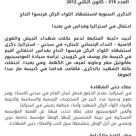
العدد 319 - كانون الثاني 2012
الذكرى السنوية لاستشهاد اللواء الركن فرنسوا الحاج
احتفال في استراليا وقداس في بعبدا
أحيت «لجنة المتابعة لدعم عائلات شهداء الجيش والقوى
الأمنية - النداء الإنساني للبنان» في سدني - استراليا, ذكرى
استشهاد اللواء الركن فرنسوا الحاج بقداس احتفالي أقيم
في كنيسة مار يوسف في كرويدن، ترأسه سيادة المونسينيور
عمّانوئيل صقر وعاونه لفيف من الكهنة. وفي بعبدا، احتفلت
عائلة الشهيد بالذكرى، فأقامت قداسًا في كنيسة مار عبدا
الفوقا.
عطاء حتى الشهادة
في استراليا، تقدم الحضور قنصل لبنان العام في سدني الاستاذ روبير
نعوم وحضره عدد كبير من الشخصيات الرسمية والسياسية والحزبية
وأقرباء اللواء الركن الشهيد وأبناء منطقة رميش في استراليا.
وألقى المونسينيور صقر عظة تحدث فيها عن أهمية المؤسسة
العسكرية في تربية المنتسبين إليها كونها مؤسسة جامعة تربي
وتضحي من أجل الوطن بتعليمها سبل الحب والعطاء حتى الشهادة.
وطن العزة والكرامة