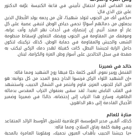
بعد القداس أقيم احتفال تأبيني في قاعة الكنيسة عرّفه الدكتور
علي بزي الذي قال:
«يكفي أنك من الجنوب لتولد شهيدًا، لأن من رحمه يولد الأبطال الذين
يجعلون من دمائهم أسوارًا تحمي حياض الوطن لتبقى عصية على كل
غاز أو معتد أثيم. إن إنتصارك في أحداث نهر البارد وأنت عرابه،
وموقفك من المقاومة في الجنوب ورفضك التعاون لإسقاط منظومة
الشعب والجيش والمقاومة في حماية الوطن، كذلك تزكيتك لتكون
حامل الراية لجيشنا البطل، كانت كفيلة لهدر دمك الزكي ليكتب به
صفحة في سجل الخالدين على أسوار وطن العزة والكرامة، لبنان.
خالد في ضميرنا
القنصل روبير نعوم، ألقى كلمة حيّا فيها روح الشهيد ومما قاله:
«إن الشهيد اللواء الركن فرنسوا الحاج جمع المجد من كل جوانبه: هو
الابن البار للجنوب العزيز، قاوم وانتصر في الشمال الحبيب، واستشهد
في القلب النابض بعبدا. لقد سقى بعنفوان التراب المقدس بدمائه
الطاهرة، وسارع هذا التراب إلى إحتضانه، خالدًا في ضميرنا وضمير
الأجيال القادمة إلى دهر الداهرين.
منارة للعالم
كذلك، ألقـى مدير المؤسسة الإعلامية للشرق الأوسط الرائد المتقاعد
ريمي وهبة كلمة رفاق السلاح، ومما قاله:
«يا جيشنا الحبيب بأهداب العيون نحميك، وبقلوبنا العامرة بالمحبة