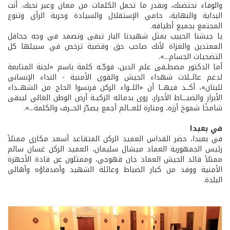
والوفاء نحتضنك، وبقدر ما تحمل الكلمات من معان وعبر نحبك. أنت
البداية والنهاية، حامي الإستقلال والسيادة وحرية الرأي وتنوع
المجتمع بجميع أطيافه.
يا جيشنا الحبيب بمثل شهيدنا البار تبقى وتصمد في وجه جحافل
المعتدين والغزاة لأنك صاحب حق وقضية ترخص في سبيلها كل
التضحيات الجسام...».
أما الدكتور مصطـفى علم الدين، فوجّـه كلمة باسم «لجنة المتابعة
لدعم عائــلات شهداء الجيش والقوى الأمنية - النداء الإنساني
للبنان»، أكــد فيهــا أن «اللــواء الركن فرنسوا الحاج من الشهــداء
الأبرار والضبـــاط الأحرار، روى بدمائه الزكيـة أرض الوطن الغالي ليبقى
شامخًا شموخ أرزه، ومنارة للعــالم أجمع يصدّر الحــرف والكلمة...».
في بعبدا
في بعبدا، حضر القداس العميد الركن المتقاعد أسعد مكاري ممثلاً
رئيس الجمهورية العماد ميشال سليمان، العميد الركن غسان سالم
ممثلاً قائد الجيش العماد جان قهوجي، وممثلون عن قادة الأجهزة
الأمنية ووفد من كبار الضباط وعائلة الشهيد وأصدقاؤه وأهالي
البلدة.