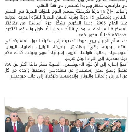
في طرابلس، تظهر وجوب الاستمرار في هذا النهج.
وأضاف: «إنّ 16 درعًا تكريميّة ستمنح اليوم للقوّات البحرية في الجيش
اللبناني، ولممثّلي 15 دولة وفّرت السفن البحرية للقوّة البحرية الدولية
منذ العام 2006. وهذا التكريم يشكّل جزءًا أساسيًا من ثقافتنا
العسكرية المتبادلة...». وختم قائلًا: «رجال الأسطول ونساؤه، افتخروا
بخدمتكم كما أنا فخور بكم».
وقد سلّم الجنرال بيري دروعًا تقديرية إلى سفراء الدول المشاركة في
القوّة البحرية، وهي: بنغلادش، بلجيكا، البرازيل، بلغاريا، اليونان،
أندونيسيا، إيطاليا، هولندا، النروج، إسبانيا، أسوج وتركيا. كذلك قدّم
درعًا تقديرية إلى اللواء الركن شريم.
أخيرًا إشارة إلى أنّ قوّة الـ«يونيفيل» البحرية تضمّ حاليًا أكثر من 850
عنصرًا وسبع سفن (سفينتان من بنغلاديش، وسفينة واحدة من كل
من البرازيل وألمانيا واليونان وإندونيسيا وتركيا)، إلى جانب مروحيتين.