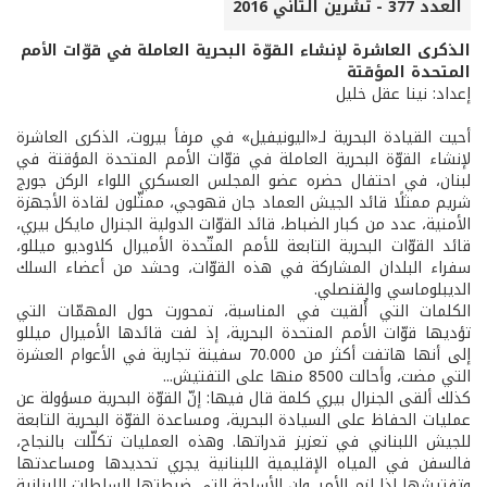
العدد 377 - تشرين الثاني 2016
الذكرى العاشرة لإنشاء القوّة البحرية العاملة في قوّات الأمم
المتحدة المؤقتة
إعداد: نينا عقل خليل
أحيت القيادة البحرية لـ«اليونيفيل» في مرفأ بيروت، الذكرى العاشرة
لإنشاء القوّة البحرية العاملة في قوّات الأمم المتحدة المؤقتة في
لبنان، في احتفال حضره عضو المجلس العسكري اللواء الركن جورج
شريم ممثلًا قائد الجيش العماد جان قهوجي، ممثّلون لقادة الأجهزة
الأمنية، عدد من كبار الضباط، قائد القوّات الدولية الجنرال مايكل بيري،
قائد القوّات البحرية التابعة للأمم المتّحدة الأميرال كلاوديو ميللو،
سفراء البلدان المشاركة في هذه القوّات، وحشد من أعضاء السلك
الديبلوماسي والقنصلي.
الكلمات التي أُلقيت في المناسبة، تمحورت حول المهمّات التي
تؤديها قوّات الأمم المتحدة البحرية، إذ لفت قائدها الأميرال ميللو
إلى أنها هاتفت أكثر من 70.000 سفينة تجارية في الأعوام العشرة
التي مضت، وأحالت 8500 منها على التفتيش...
كذلك ألقى الجنرال بيري كلمة قال فيها: إنّ القوّة البحرية مسؤولة عن
عمليات الحفاظ على السيادة البحرية، ومساعدة القوّة البحرية التابعة
للجيش اللبناني في تعزيز قدراتها. وهذه العمليات تكلّلت بالنجاح،
فالسفن في المياه الإقليمية اللبنانية يجري تحديدها ومساعدتها
وتفتيشها إذا لزم الأمر. وإن الأسلحة التي ضبطتها السلطات اللبنانية