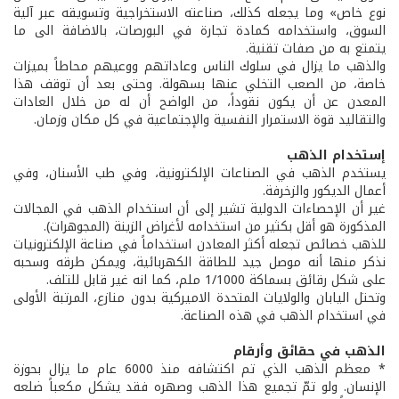
نوع خاص» وما يجعله كذلك، صناعته الاستخراجية وتسويقه عبر آلية
السوق، واستخدامه كمادة تجارة في البورصات، بالاضافة الى ما
يتمتع به من صفات تقنية.
والذهب ما يزال في سلوك الناس وعاداتهم ووعيهم محاطاً بميزات
خاصة، من الصعب التخلي عنها بسهولة. وحتى بعد أن توقف هذا
المعدن عن أن يكون نقوداً، من الواضح أن له من خلال العادات
والتقاليد قوة الاستمرار النفسية والإجتماعية في كل مكان وزمان.
إستخدام الذهب
يستخدم الذهب في الصناعات الإلكترونية، وفي طب الأسنان، وفي
أعمال الديكور والزخرفة.
غير أن الإحصاءات الدولية تشير إلى أن استخدام الذهب في المجالات
المذكورة هو أقل بكثير من استخدامه لأغراض الزينة (المجوهرات).
للذهب خصائص تجعله أكثر المعادن استخداماً في صناعة الإلكترونيات
نذكر منها أنه موصل جيد للطاقة الكهربائية، ويمكن طرقه وسحبه
على شكل رقائق بسماكة 1/1000 ملم، كما انه غير قابل للتلف.
وتحتل اليابان والولايات المتحدة الاميركية بدون منازع، المرتبة الأولى
في استخدام الذهب في هذه الصناعة.
الذهب في حقائق وأرقام
* معظم الذهب الذي تم اكتشافه منذ 6000 عام ما يزال بحوزة
الإنسان. ولو تمّ تجميع هذا الذهب وصهره فقد يشكل مكعباً ضلعه