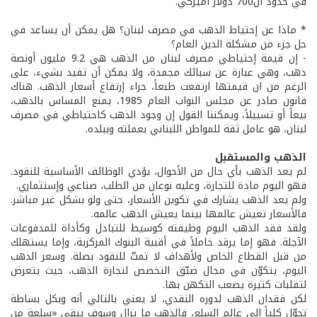
في حدود ال700 دولار أميركي.
* ماذا عن إحتياط الذهب في مصرف لبنان؟ هل يمكن أن يساعد في
حل جزء من مشكلة الدين العام؟
- إن قيمة إحتياطي مصرف لبنان من الذهب هي 9.2 مليون أونصة
ذهب، وهي عبارة عن سبائك مجمدة، ولا يمكن أن تفيد بشيء، على
الرغم من ان قيمتها ارتفعت طبعاً، جراء إرتفاع أسعار الذهب. هناك
قانون صادر عن مجلس النواب العام 1985، يمنع المساس بالذهب،
بيعاً أو تسييلاً، ويمكننا القول إن وجود الذهب كاحتياطي في مصرف
لبنان، هو عامل ثقة للمواطن اللبناني بعملته وببلده.
الذهب والمستقبل
لم يعد الذهب بأي حال من الأحوال، يؤدي الوظائف الأساسية للنقود.
فهو اليوم مادة للتجارة، وعليه نوعان من الطلب، صناعي وإستثماري.
ولم يعد الذهب يشارك في تكوين الأسعار، حتى ولو بشكل غير مباشر.
فالأسعار تعيش عالمها بينما يعيش الذهب عالمه.
ولقد فقد الذهب اليوم وظيفته كوسيط للتبادل وكأداة للمدفوعات
الآجلة. فهو إما يرقد خاملاً في أقبية البنوك المركزية، وإما يستهلك
من قبل القطاع الخاص ولأهداف لا تمتّ للنقود بصلة. وسعر الذهب
اليوم، يتكوّن في مجال ضيّق التخصص لتجارة الذهب، حيث يتعرض
لتقلبات كثيرة يصعب التكهن بها.
لكن فقدان الذهب لدوره النقدي، لا يعني بالتالي أنه وبكل بساطة
تحوّل كلياً الى عالم السلع، فالذهب ما يزال وسوف يبقى «سلعة من