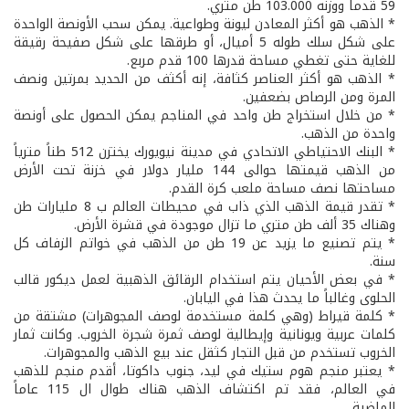
59 قدماً ووزنه 103.000 طن متري.
* الذهب هو أكثر المعادن ليونة وطواعية. يمكن سحب الأونصة الواحدة
على شكل سلك طوله 5 أميال، أو طرقها على شكل صفيحة رقيقة
للغاية حتى تغطي مساحة قدرها 100 قدم مربع.
* الذهب هو أكثر العناصر كثافة، إنه أكثف من الحديد بمرتين ونصف
المرة ومن الرصاص بضعفين.
* من خلال استخراج طن واحد في المناجم يمكن الحصول على أونصة
واحدة من الذهب.
* البنك الاحتياطي الاتحادي في مدينة نيويورك يختزن 512 طناً مترياً
من الذهب قيمتها حوالى 144 مليار دولار في خزنة تحت الأرض
مساحتها نصف مساحة ملعب كرة القدم.
* تقدر قيمة الذهب الذي ذاب في محيطات العالم ب 8 مليارات طن
وهناك 35 ألف طن متري ما تزال موجودة في قشرة الأرض.
* يتم تصنيع ما يزيد عن 19 طن من الذهب في خواتم الزفاف كل
سنة.
* في بعض الأحيان يتم استخدام الرقائق الذهبية لعمل ديكور قالب
الحلوى وغالباً ما يحدث هذا في اليابان.
* كلمة قيراط (وهي كلمة مستخدمة لوصف المجوهرات) مشتقة من
كلمات عربية ويونانية وإيطالية لوصف ثمرة شجرة الخروب. وكانت ثمار
الخروب تستخدم من قبل التجار كثقل عند بيع الذهب والمجوهرات.
* يعتبر منجم هوم ستيك في ليد، جنوب داكوتا، أقدم منجم للذهب
في العالم، فقد تم اكتشاف الذهب هناك طوال ال 115 عاماً
الماضية.