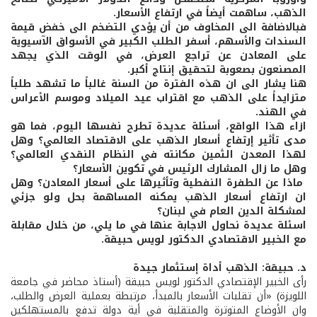
الذهب، ساهمت أيضاً في ارتفاع الأسعار.
فبالاضافة الى المخاوف من أن يؤدي التضخم الى خفض قيمة
السندات والأسهم، أسفر الطلب الكبير في الأسواق الآسيوية
على المعادن عن تراجع العرض، في الوقت الذي يجهد
المصنعون بصعوبة لتحقيق إنتاج أكبر.
هنا يشار الى ان هذه الفترة من السنة غالباً ما تشهد طلباً
متزايداً على الذهب مع اقتراب عيد الميلاد وموسم الأعراس
في الهند.
ازاء هذا الواقع، أسئلة عديدة تطرح نفسها اليوم، فما هو
مدى تأثير إرتفاع أسعار الذهب على الاقتصاد العالمي؟ وهل
لهذا المعدن الثمين مكانته في النظام النقدي العالمي؟
وهل ما زال المشارك الرئيس في تكوين الأسعار؟
ماذا عن الطفرة النفطية وتأثيرها على أسعار المعادن؟ وهل
ان ارتفاع أسعار الذهب يمكنه المساهمة بحل ولو جزئي
لمشكلة الدين العام في لبنان؟
اسئلة عديدة نحاول الاجابة عنها في ما يلي، من خلال مقابلة
مع الخبير الاقتصادي الدكتور لويس حبيقة.
د. حبيقة: الذهب أداة إستثمار جيدة
رأى الخبير الإقتصادي الدكتور لويس حبيقة (أستاذ محاضر في جامعة
اللويزة) «أن تقلبات الأسعار بالمبدأ، مرتبطة بعملية العرض والطلب،
وان الأوضاع المتوترة والمتقلبة في أية دولة تدفع بالمستهلكين