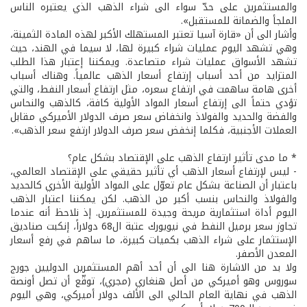
والمستثمرين على حدّ سواء الى شراء الذهب الذي يعتبره الناس
الملجأ والضمانة للمستقبل».
وأشار الى أن «قارة آسيا تعتبر المستهلك الأكبر لهذه المادة الثمينة،
وهي تشهد اليوم عمليات شراء كبيرة لها، لا سيما في الهند، حيث
تشهد الأسواق عمليات شراء متصاعدة. ويمكننا إعتبار هذا الطلب
المتزايد من أحد أسباب إرتفاع أسعار الذهب عالمياً. وهناك أسباب
أخرى هامة ساهمت في ارتفاع سعره، مثل ارتفاع أسعار النفط، والتي
تؤدي حتماً الى إرتفاع أسعار المواد الأولية كافة، كالذهب والنحاس
والفضة والحديد والفولاذ وانخفاض سعر صرف الدولار الأميركي مقابل
العملات الأجنبية، فكلما إنخفض سعر صرف الدولار ارتفع سعر الذهب».
* ما مدى تأثير ارتفاع الذهب على الإقتصاد بشكل عام؟
- ليس لإرتفاع أسعار الذهب أي تأثير حقيقي على الإقتصاد العالمي،
باعتبار أن الصناعة بشكل عام تعوّل على المواد الأولية الأخري كالحديد
والفولاذ والنحاس بنسب أكبر من الذهب. لكن يمكننا اعتبار الذهب
اليوم أداة استثمارية مريحة وجيدة للمستثمرين. إذ نلاحظ أنه عندما
تجاوز سعر برميل النفط في نيويورك عتبة ال68 دولاراً، إنكبت صناديق
الإستثمار على شراء الذهب بكميات كبيرة، ما ساهم في رفع أسعار
المعدن الأصفر.
ولا بد من الاشارة هنا الى أن أحد أهم المستثمرين الدوليين جورج
سوروس وهو أميركي من أصل هنغاري (مجري)، توقّع أن تصل أونصة
الذهب في نهاية العام الحالي الى الألف دولار أميركي، وهي اليوم