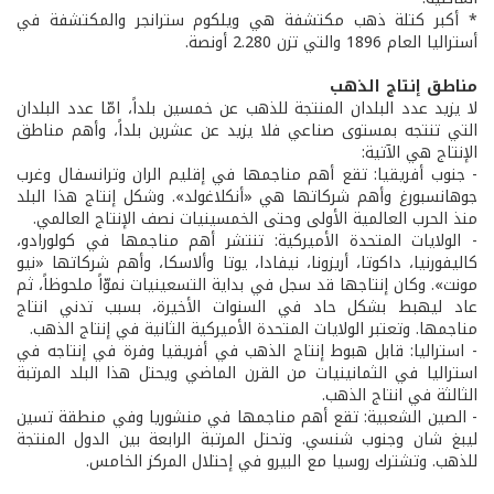
* أكبر كتلة ذهب مكتشفة هي ويلكوم سترانجر والمكتشفة في
أستراليا العام 1896 والتي تزن 2.280 أونصة.
مناطق إنتاج الذهب
لا يزيد عدد البلدان المنتجة للذهب عن خمسين بلداً، امّا عدد البلدان
التي تنتجه بمستوى صناعي فلا يزيد عن عشرين بلداً، وأهم مناطق
الإنتاج هي الآتية:
- جنوب أفريقيا: تقع أهم مناجمها في إقليم الران وترانسفال وغرب
جوهانسبورغ وأهم شركاتها هي «أنكلاغولد». وشكل إنتاج هذا البلد
منذ الحرب العالمية الأولى وحتى الخمسينيات نصف الإنتاج العالمي.
- الولايات المتحدة الأميركية: تنتشر أهم مناجمها في كولورادو،
كاليفورنيا، داكوتا، أريزونا، نيفادا، يوتا وألاسكا، وأهم شركاتها «نيو
مونت». وكان إنتاجها قد سجل في بداية التسعينيات نموّاً ملحوظاً، ثم
عاد ليهبط بشكل حاد في السنوات الأخيرة، بسبب تدني انتاج
مناجمها. وتعتبر الولايات المتحدة الأميركية الثانية في إنتاج الذهب.
- استراليا: قابل هبوط إنتاج الذهب في أفريقيا وفرة في إنتاجه في
استراليا في الثمانينيات من القرن الماضي ويحتل هذا البلد المرتبة
الثالثة في انتاج الذهب.
- الصين الشعبية: تقع أهم مناجمها في منشوريا وفي منطقة تسين
ليبغ شان وجنوب شنسي. وتحتل المرتبة الرابعة بين الدول المنتجة
للذهب. وتشترك روسيا مع البيرو في إحتلال المركز الخامس.