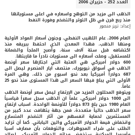
العدد 252 - حزيران 2006
الذهب الى مزيد من التوهج واسعاره في اعلى مستوياتها
منذ ربع قرن في ظل التوتر والتضخم وفورة النفط
إعداد: تريز منصور
العام 2006، عام اللهيب النفطي، وجنون أسعار المواد الأولية
ومنها الذهب، فهذا المعدن الذي احتفظ ببريقه منذ
اكتشافه قبل ستة آلاف سنة، وأصبح الملجأ والضمانة
للمستقبل، وصلت أسعاره الى مستويات نادراً ما قاربتها.
600 دولار أميركي هي العتبة التي اجتازها سعر أونصة
الذهب في أسواق نيويورك، منتصف ايار المنصرم ليصل الى
687 دولاراً أميركياً بعد نحو اسبوع من ذلك، وهي المرة
الأولى التي يبلغ فيها السعر الى هذا المستوى منذ نحو 25
عاماً.
ويتوقع المحللون المزيد من الإرتفاع ليصل سعر أونصة الذهب
الى 1000 دولار أميركي، علماً ان الذهب سجل سعراً قياسياً
العام 1980 حين بلغ 873 دولاراً للأونصة الواحدة. اسباب ارتفاع
سعر الذهب حالياً متعددة، فمن جهة يتهافت عدد كبير من
المستثمرين لحماية انفسهم من آثار التضخم المتسارع
وانخفاض قيمة الدولار الأميركي والين الياباني. كما أن تزايد
الطلب على شراء المجوهرات، والتوقعات بأن مصارف آسيا
وأوروبا المركزية ستخفض ودائع الدولار الأميركي لصالح