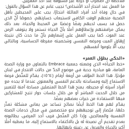
ملاحظة أي اضطراب أو حركة غير مسبوقة عند أحد المقربين.
ما العمل عند انتحار أحد الأشخاص؟ تجيب غانم عن هذا السؤال بالقول:
في حال وفاة أحد أفراد العائلة انتحارًا، يجب على المحيطين بأهل
الضحية منحهم الوقت الكافي لاستيعاب خسارتهم، خصوصًا أنّ الذي
حصل قد يسبب لديهم رفضًا وغضبًا من المحيط والحياة. بعد ذلك
يمكن مرافقتهم وإعطاؤهم أملًا بأنّ الحياة تستمر ولا يتوقف الزمن
عند الموت. كما يجب العمل على إشعارهم بأنّ ما حدث كان نتيجة
إرهاق الميت ومرضه النفسي وشخصيته مفرطة الحساسية، وبالتالي
يجب ألّا يلوموا أنفسهم.
«الحكي بِطوّل العمر»
«خط الحياة» الذي وضعته جمعية Embrace بالتعاون مع وزارة الصحة
العامة، هو مبادرة جدية في موضوع الحدّ من حالات الانتحار في لبنان
مؤخرًا. هذا الخط المؤلف من أربعة أرقام (١٥٦٤)، يقدّم للمتّصل فرصة
الاستماع إليه ومساندته بالدعم النفسي والمعنوي عندما لا يجده مع
أفراد أسرته أو محيطه. يمنح هذا الخط المتصلين مساحة آمنة للتعبير
من خلال الحديث المباشر أو من خلال جلسات حوار تتيح للمشاركين
فيها الاستفادة من خبرات بعضهم بعضًا.
يقدّم لهم هذا الخط أيضًا نصائح تساعد من يعاني مشكلة تعذّر
حلها، فيُصار إلى توجيههم نحو متخصصين في مجال خدمات الصحة
النفسية والمعالجين. وإذا كان المتّصل قريب أحد المرضى، يطالبونه
بعدم تقديم أي نصيحة له بل بالاكتفاء بالاستماع إليه، ما يعطيه أملًا
أكبر بالحياة والعدول عن رغبته بإنهائها.