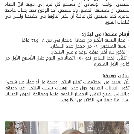
يقتضي الواجب الإنساني أن يستمع كل فرد إلى قريبه لأنّ الحياة
تستحق أن يعيشها الجميع، ولا يستحق أحد الوقوع تحت رغبات جامحة
تدمره، كما تستحق كل عائلة أن يكبر أبناؤها في حضنها وليس في
ظلمات القبور.
أرقام مقلقة! في لبنان:
- أعمار النسبة الأكبر من ضحايا الانتحار هي بين ١٨ و٣٤ عامًا.
- نسبة المنتحرين ٢٪ من مجمل عدد السكان.
- الذكور هم أكثر عرضة للإقدام على الانتحار.
- تلقّى الخط الساخن نحو ١٥٠ اتصالًا في اليوم خلال الأسبوع الأول من
كانون الأول المنصرم.
بيانات ضعيفة
لأنّ العديد من المجتمعات تعتبر الانتحار وصمة عار أو عملًا غير شرعي،
تكون البيانات الصادرة حول عدد الوفيات بسبـب الانتحـار غير دقيقة.
وبالتـالي يصبـح تلافي الأخطـار الناجمة عنها ومعالجة المرض المسبّب
لها، أمرًا صعبًا في الكثير من الظروف.