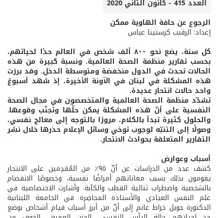
العدد 415 - كانون الثاني 2020
الرجوع عن حافة الهاوية ممكن
إعداد: الرقيب كرستينا عباس
كل سنة، يضع نحو ٨٠٠ ألف شخص في العالم حدًا لحياتهم،
بحسب تقارير منظمة الصحة العالمية. ونسبة كبيرة من هذه
الحالات تحدث في الدول منخفضة ومتوسطة الدخل. وقد برزت
هذه المشكلة في لبنان في الآونة الأخيرة، إذ شهد أسبوعٌ
واحد حالات انتحار عديدة.
تشدّد منظمة الصحة العالمية والمتخصصون في مجال الصحة
النفسية على أنّ هذه المشكلة يمكن حلّها وتجنّب وقوعها.
والحلول كثيرة تبدأ بالكلام، مرورًا بالتوجه إلى معالج نفسي،
وصولًا إلى التنبّه لوجوب توخي وسائل الإعلام حذرها خلال نشر
التقارير المتعلقة بحوادث الانتحار.
أسباب وعوارض
كشف عدد من الدراسات عن أنّ ٩٥٪ من المُقدِمين على الانتحار
يقومون بذلك بسبب معاناتهم أمراضًا نفسية، وخصوصًا الانفصام
بالشخصية واضطراب ثنائية القطب والكآبة. وأشارت الاختصاصية في
علم النفس العيادي والأستاذة المحاضِرة في الجامعة اللبنانية
الدكتورة جويل خراط غانم إلى أنّ من أبرز أسباب قيام أشخاص بوضع
حدٍ لحياتهم حالة اليأس النفسي، الحزن العميق، الخوف من