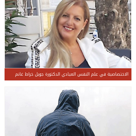
الاختصاصية في علم النفس العيادي الدكتورة جويل خراط غانم