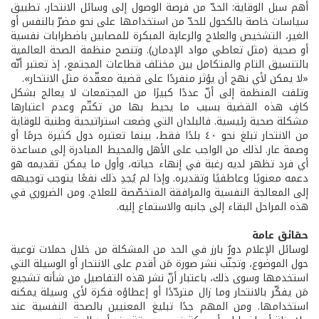
أهم سبل الوقاية: الحدّ من فرصة الوصول إلى وسائل الانتحار، تطبيق
سياسات خاصة بالكحول للحدّ من استخدامها على نحو مضرّ بالنفس أو
الغير، التشخيص والعلاج والرعاية المبكرة للمصابين باضطرابات نفسية
أو صحية (مثل تعاطي مواد الإدمان). وتنصح منظمة الصحة العالمية
بالتنسيق التام والمتكامل بين مختلف قطاعات المجتمع، إذ تعتبر أنّه
«لا يمكن لأي نهج أن يؤثر منفردًا على قضية معقّدة مثل الانتحار».
وتلفت المنظمة إلى أنّ عددًا كبيرًا من المجتمعات لا يعالج بشكل
كافٍ هذه القضية بسبب ما يحيط بها من تكتّم وعدم اعتبارها
مشكلة صحية رئيسية. فالبلدان التي وضعت استراتيجية وطنية للوقاية
من الانتحار تبلغ نحو ٤٠ بلدًا فقط، بينما تعتبره دول كثيرة جرمًا أو
وصمة عار. لذلك من الواجب على الأهل والمحيط المبادرة إلى مساعدة
أي فرد تظهر لديه رغبة في إنهاء حياته، وأول ما يمكن تقديمه هو
دعمه معنويًا وعاطفيًا وتقديره. وإذا لم يُجدِ ذلك نفعًا يتوجب توجيهه
إلى المعالجة النفسية والمرافقة المتخصّصة للعلاج. ومن الضروري في
هذه المراحل البقاء إلى جانبه والاستماع إليه.
حقائق عامة
لوسائل الإعلام دورٌ بارز في الحد من المشكلة من خلال حملات توعية
حول الموضوع، وتجنّب نشر صورة مَن أقدم على الانتحار أو الوسيلة التي
استخدمها وسوى ذلك، باعتبار أنّ نشر هذه التفاصيل من شأنه تشجيع
مَن يفكّر بالانتحار وما زال متردّدًا أو إعطاؤه فكرة لأي وسيلة يمكنه
استخدامها. ومن المهم جدًا تبليغ المعنيين بالصحة النفسية عند