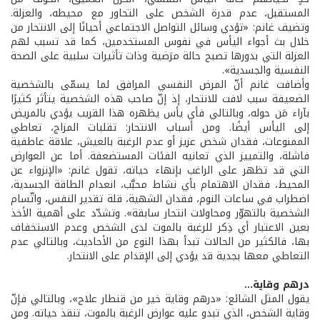
المستقبل، عدم قدرة الشخص على التحاور مع محيطه، والعزلة.
وتضيف غانم: «تؤدي وسائل التواصل الاجتماعي أحيانًا إلى الانتحار من
خلال بث أجواء اليأس في نفوس المستخدمين، كما قد تسبب لهم
العزلة التي بدورها تصبح حالة مرَضية وذات تأثيرات سلبية على الصحة
النفسية والجسدية».
وأضافت غانم أنّ المرض النفسي المرافق لما يسمّى بالشخصية
الضعيفة سبب لافت للانتحار، إذ إنّ صاحب هذه الشخصية يتأثر كثيرًا
بآراء مَن حوله، وبالتالي فأي يأس يظهره هذا القريب يؤدي بالمريض
إلى اليأس أيضًا. ومن أسباب الانتحار: تقلبات المزاج، تعاطي
الممنوعات، فقدان شخص عزيز أو عدم الرغبة بالعيش، علاقة عاطفية
فاشلة، والتمييز الذي تعانيه الفئات المستضعفة. أما عن العوارض
التي قد تظهر على الراغب بإنهاء حياته، تقول غانم: «الإنزواء عن
المحيط، فقدان الاهتمام بأي نشاط محبَّب، انعدام الطاقة الجسدية،
اضطراب في ساعات النوم، فقدان الشهية، قلة تقدير النفس، واتّسام
الشخصية بالتهوّر ومحاولات انتحار سابقة». وتشدّد على أهمية الأخذ
بعين الاعتبار أي ذِكر للرغبة بالموت لدى الشخص وعدم الاستخفاف
بها، فالكثير من الحالات تبدأ بهذا النوع من الأحاديث، وبالتالي عدم
التعاطي معها بجدية قد يؤدي إلى الإقدام على الانتحار.
درهم وقاية...
يقول المثل الشائع: «درهم وقاية خير من قنطار علاج»، وبالتالي فإنّ
وقاية الشخص، الذي تبدو عليه عوارض الرغبة بالموت، تنقذ حياته. ومن