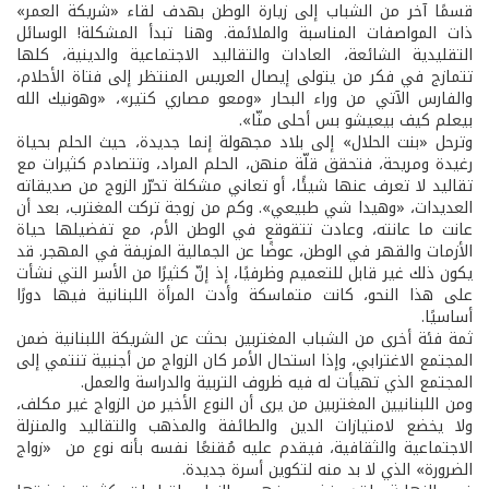
قسمًا آخر من الشباب إلى زيارة الوطن بهدف لقاء «شريكة العمر»
ذات المواصفات المناسبة والملائمة. وهنا تبدأ المشكلة! الوسائل
التقليدية الشائعة، العادات والتقاليد الاجتماعية والدينية، كلها
تتمازج في فكر من يتولى إيصال العريس المنتظر إلى فتاة الأحلام،
والفارس الآتي من وراء البحار «ومعو مصاري كتير»، «وهونيك الله
بيعلم كيف بيعيشو بس أحلى منّا».
وترحل «بنت الحلال» إلى بلاد مجهولة إنما جديدة، حيث الحلم بحياة
رغيدة ومريحة، فتحقق قلّة منهن، الحلم المراد، وتتصادم كثيرات مع
تقاليد لا تعرف عنها شيئًا، أو تعاني مشكلة تحرّر الزوج من صديقاته
العديدات، «وهيدا شي طبيعي». وكم من زوجة تركت المغترب، بعد أن
عانت ما عانته، وعادت تتقوقع في الوطن الأم، مع تفضيلها حياة
الأزمات والقهر في الوطن، عوضًا عن الجمالية المزيفة في المهجر. قد
يكون ذلك غير قابل للتعميم وظرفيًا، إذ إنّ كثيرًا من الأسر التي نشأت
على هذا النحو، كانت متماسكة وأدت المرأة اللبنانية فيها دورًا
أساسيًا.
ثمة فئة أخرى من الشباب المغتربين بحثت عن الشريكة اللبنانية ضمن
المجتمع الاغترابي، وإذا استحال الأمر كان الزواج من أجنبية تنتمي إلى
المجتمع الذي تهيأت له فيه ظروف التربية والدراسة والعمل.
ومن اللبنانيين المغتربين من يرى أن النوع الأخير من الزواج غير مكلف،
ولا يخضع لامتيازات الدين والطائفة والمذهب والتقاليد والمنزلة
الاجتماعية والثقافية، فيقدم عليه مُقنعًا نفسه بأنه نوع من «زواج
الضرورة» الذي لا بد منه لتكوين أسرة جديدة.