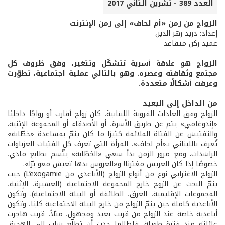
العدد 389 - تشرين الثاني 2017
الزواج من زمن «أم لحاف» إلى زمن الإنترنت
إعداد: دريد زهر الدين
عميد ركن متقاعد
الزواج هو علاقة أسرية تتشكّل وتتغير، وفق ظروف كل
مجتمع وثقافته وعصره. وهو بالتالي عملية اجتماعية، تطوّرت
وعرفت أشكالًا متعددة.
من الداخل إلى البعيد
الزواج وفق العادات القروية اللبنانية، كان زواج أقارب أو زواجًا داخليًا
«إندوغامي» يتم عن طريق الأسرة، أو الأصدقاء أو المجموعة الإثنية.
والتفتيش عن الفتاة الملائمة كثيرًا ما كان يتمّ بمساعدة «خطّابة»
تُعرف باللبناني بـ«أم لحاف»، المرأة التي تعرف كل الفتيات العزباوات
الراشدات. ومع مرور الزمن بدأ سعي «الخطّابة» يتّسم بطابع مادي،
خصوصًا إذا كان العريس مغتربًا! و«العروس بدها تعيش معو برّا».
الزواج الاغترابي نوع من أنواع الزواج (الأباعدي من L’exogamie) حيث
يتمّ البحث عن الزوج خارج المجموعة الاجتماعية (العشيرة، الإثنية،
المجموعات الإقليمية، العرق، الطائفة أو البيئة الاجتماعية). وتكون
الأباعدية كاملة حين يتمّ الزواج من خارج البيئة الاجتماعية كليًا، وتكون
أباعدية خاصة عند الزواج من قريب بعيد ومجهول، مثلاً، قريب هاجرت
عائلته منذ فترة طويلة. فلطالما حدث أن تطلّع شاب إلى الهجرة،