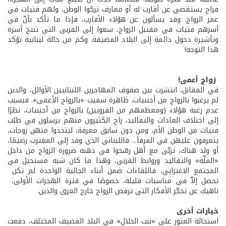
فراح يستقصي عن أقارب له أو معارف تركوا الوطن، ولهم فتيات في
عمر الزواج. وقد يسألون عن هؤلاء الأقارب، فإذا ما تأكد بأنّ في
أسرهم فتيات في مقتبل الزواج، سعوا إلى القربى التي تنتج أسرة
وتأشيرة دخول دائمة إلى البلاد المضيفة. وكم من حالة لبنانية تؤكد
هذا التوجه!
زواج أعمى!
في المقابل، انتشرت بين صفوف المهاجرين اللبنانيين الأوائل، والذين
لم يرغبوا بالزواج من أجنبيات، ظاهرة سميت «بالزواج الأعمى». فبسبب
عدم رغبة هؤلاء (ومعظمهم من القرويين) بالزواج من أجنبيات، نظرًا
إلى اختلاف العادات والتقاليد، راح الكثيرون منهم يرسلون في طلب
فتيات من الوطن الأم، ومن دون سابق معرفة، ليتخذوا منهن زوجات،
يتعرفون عليهن في المرفأ... فاللبناني الذي وفد إلى المغترب رضيعًا،
أو ولد هناك، تربّى مع أهل رسّخوا في ذهنه ضرورة الزواج من داخل
«الملّة» والتقاليد وروابط القربى، وهذا ما كان شبه مستحيل في
المجتمع الاغترابي، فاللقاءات ضمن أبناء الجالية الواحدة لم تكن
تحصل إلاّ في مناسبات قليلة، خصوصًا في فترة الهجرات الأولى،
ناهيك عن تحجّر الأفكار التي ترفض الزواج خارج العرق والدين.
خيارات أخرى
استحالة العثور على «بنت الحلال» في البلد المضيف المختلف، دفعت