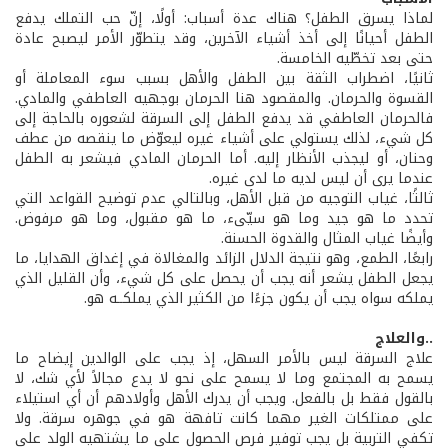
لماذا يسرق الطفل؟ هناك عدة أسباب: أولًا، إنّ حب التملك يدفع
الطفل أحيانًا إلى أخذ أشياء الآخرين، وقد يتطوّر الأمر ليصبح عادة
حتى بعد تخطّيه الخامسة.
ثانيًا، اضطراب الثقة بين الطفل والأهل بسبب سوء المعاملة أو
القسوة والحرمان. والمقصود هنا الحرمان بوجهيه العاطفي والمادي.
فالحرمان العاطفي قد يدفع الطفل إلى السرقة لشعوره بالحاجة إلى
كل شيء، لذلك يستولي على أشياء غيره ليعوّض ما ينقصه من عطف
وحنان، أو ليجذب الأنظار إليه. أما الحرمان المادي فيشعر به الطفل
عندما يرى أن ليس لديه ما لدى غيره.
ثالثًا، غياب التوجيه من قبل الأهل، وبالتالي عدم توضيح القواعد التي
تحدد ما هو جيد وما هو سيّىء، ما هو مقبول، وما هو مرفوض.
وأيضًا غياب المثال والقدوة الحسنة.
رابعًا، الطمع، وهو نتيجة الدلال الزائد والمغالاة في إغداق الهدايا، ما
يجعل الطفل يشعر أنه يجب أن يحصل على كل شيء، وأن القليل الذي
يملكه سواه يجب أن يكون جزءًا من الكثير الذي يملكــه هو.
..والعلاج
علاج السرقة ليس بالأمر السهل، إذ يجب على الوالدين إيضاح ما
يسمح به المجتمع وما لا يسمح على نحو لا يدع مجالاً لأي شك، لا
بالقول فقط بل بالفعل. ويجب أن يدرك الأهل وأولادهم أن أي استيلاء
على ممتلكات الغير مهما كانت تافهة هو في جوهره سرقة. ولا
تكفي التربية بل يجب توفير فرص الحصول على ما يشتهيه الولد على