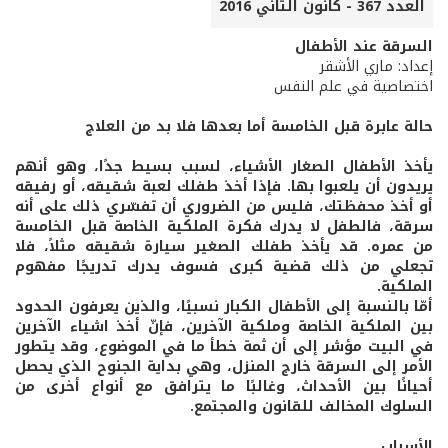
العدد 367 - كانون الثاني 2016
السرقة عند الأطفال
إعداد: ماري الأشقر
اختصاصية في علم النفس
حالة عابرة قبل الخامسة أما بعدها فلا بد من العلاج
يأخذ الأطفال الصغار الأشياء، لسبب بسيط جدًا، وهو أنهم
يريدون أن يلعبوا بها. فإذا أخذ طفلك لعبة شقيقه، أو رفيقه
أو أخذ محفظتك، فليس من الضروري أن تفسّري ذلك على أنه
سرقة، فالطفل لا يدرك فكرة الملكية الخاصة قبل الخامسة
من عمره. قد يأخذ طفلك الصغير سيارة شقيقه مثلاً، فلا
تجعلي من ذلك قضية كبرى فسوف يدرك تدريجًا مفهوم
الملكية.
أمّا بالنسبة إلى الأطفال الكبار نسبيًا، والذين يعرفون الحدود
بين الملكية الخاصة وملكية الآخرين، فإنّ أخذ اشياء الآخرين
في البيت مؤشر إلى أن ثمة خطأ ما في الموضوع، وقد يتطور
الأمر إلى السرقة خارج المنزل، وهي بداية الجنوح الذي يحصل
أحيانًا بين الأحداث، وغالبًا ما يترافق مع أنواع أخرى من
السلوك المخالف للقانون والمجتمع.
الأسباب