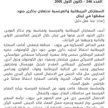
العدد 246 - كانون الأول 2005
السفارتان البريطانية والفرنسية تحتفلان بذكرى جنود
سقطوا في لبنان
إعداد: نينا عقل خليل
أحيت السفارتان البريطانية والفرنسية ولمناسبة يوم تذكار الموتى،
ذكرى الجنود الذين قضوا في لبنان خلال الحربين العالميتين الاولى
والثانية وغيرهما من النزاعات.
ففي المدافن العسكرية في بيروت - منطقة قصقص، أقامت السفارة
البريطانية احتفالاً لتخليد ذكرى موتى جنود دول الكومنولث، حضره
السفير البريطاني جيمس واط، سفيرة أوستراليا ستيفاني شوابسكي،
السفير الاميركي جيفري فيلتمان وسفراء دول الكومنولث ودول أخرى،
الملحق العسكري البريطاني المقدم نايجيل فوريستال وملحقون
عسكريون وحشد من الجالية البريطانية وقوات الطوارئ وقدامى
المحاربين. مثل قائد الجيش في الاحتفال العميد الركن البحري بطرس
أبي نصر قائد القوات البحرية. وأقامت السفارة احتفالاً مماثلاً في
طرابلس - طريق الميناء.
وللمناسبة نفسها، قامت وفود من السفارة الفرنسية بزيارة المقابر
الفرنسية في محافظات البقاع، بيروت والشمال.
الاحتفال الرئيسي جرى في قصر الصنوبر في بيروت، ترأسه السفير
الفرنسي برنار ايمييه وحضره ممثل العماد قائد الجيش، العميد الركن
علي جابر قائد منطقة بيروت بالاضافة الى ممثلين عن رابطة المحاربين