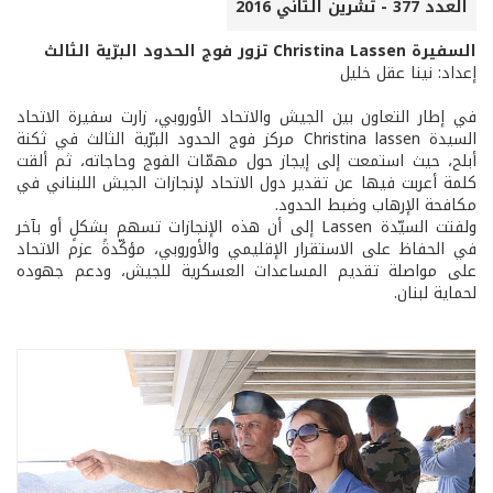
العدد 377 - تشرين الثاني 2016
السفيرة Christina Lassen تزور فوج الحدود البرّية الثالث
إعداد: نينا عقل خليل
في إطار التعاون بين الجيش والاتحاد الأوروبي، زارت سفيرة الاتحاد
السيدة Christina lassen مركز فوج الحدود البرّية الثالث في ثكنة
أبلح، حيث استمعت إلى إيجاز حول مهمّات الفوج وحاجاته، ثم ألقت
كلمة أعربت فيها عن تقدير دول الاتحاد لإنجازات الجيش اللبناني في
مكافحة الإرهاب وضبط الحدود.
ولفتت السيّدة Lassen إلى أن هذه الإنجازات تسهم بشكلٍ أو بآخر
في الحفاظ على الاستقرار الإقليمي والأوروبي، مؤكّدةً عزم الاتحاد
على مواصلة تقديم المساعدات العسكرية للجيش، ودعم جهوده
لحماية لبنان.