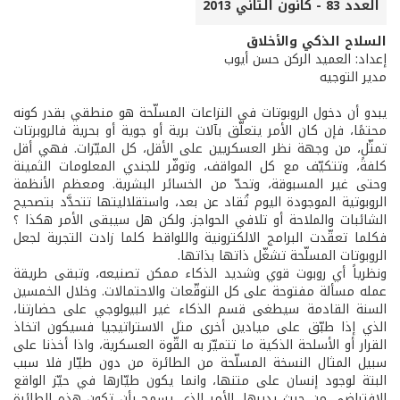
العدد 83 - كانون الثاني 2013
السلاح الذكي والأخلاق
إعداد: العميد الركن حسن أيوب
مدير التوجيه
يبدو أن دخول الروبوتات في النزاعات المسلّحة هو منطقي بقدر كونه
محتمًا، فإن كان الأمر يتعلّق بآلات برية أو جوية أو بحرية فالروبرتات
تمثّل، من وجهة نظر العسكريين على الأقل، كل الميّزات. فهي أقل
كلفةً، وتتكيّف مع كل المواقف، وتوفّر للجندي المعلومات الثمينة
وحتى غير المسبوقة، وتحدّ من الخسائر البشرية. ومعظم الأنظمة
الروبوتية الموجودة اليوم تُقاد عن بعد، واستقلاليتها تتحدَّد بتصحيح
الشائبات والملاحة أو تلافي الحواجز. ولكن هل سيبقى الأمر هكذا ؟
فكلما تعقّدت البرامج الالكترونية واللواقط كلما زادت التجربة لجعل
الروبوتات المسلّحة تشغّل ذاتها بذاتها.
ونظرياً أي روبوت قوي وشديد الذكاء ممكن تصنيعه، وتبقى طريقة
عمله مسألة مفتوحة على كل التوقّعات والاحتمالات. وخلال الخمسين
السنة القادمة سيطغى قسم الذكاء غير البيولوجي على حضارتنا،
الذي إذا طبّق على ميادين أخرى مثل الاستراتيجيا فسيكون اتخاذ
القرار أو الأسلحة الذكية ما تتميّز به القّوة العسكرية، واذا أخذنا على
سبيل المثال النسخة المسلّحة من الطائرة من دون طيّار فلا سبب
البتة لوجود إنسان على متنها، وانما يكون طيّارها في حيّز الواقع
الافتراضي من حيث يديرها، الأمر الذي يسمح بأن تكون هذه الطائرة