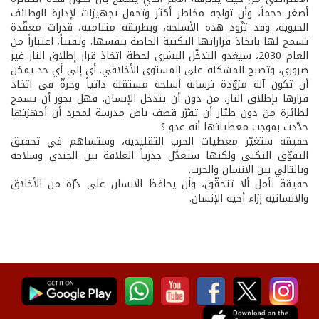
أصغر حجماً، وأن تواجه مخاطر أكثر وتحمل تجهيزات لإدارة الوظائف
الحيوية، وقد تزّود هذه الأسلحة، وبطريقة متنامية، قدرات معقّدة
تسمح لها باتخاذ قراراتها التكتية الخاصة بنفسها. وتقنياً، اعتباراً من
العام 2030، سيغدو التدخّل البشري لحظة اتخاذ قرار إطلاق النار غير
ضروري، وتصبح المشكلة على المستوى الأخلاقي. أي إلى أي حد يمكن
أن تكون آلة مزوّدة ترسانة أسلحة مستقلة ذاتياً وحرةّ في اتخاذ
قرارها بإطلاق النار، من دون أن يتدخل الإنسان. فهل يجوز أن يسمح
لطائرة من دون طيّار أن تقرّر قصف باص مدرسة لمجرد أن أجهزتها
حدّدت بموجب معطياتها أنه عدو ؟
حقيقة ستغيّر معطيات الحرب التقليدية، وستساهم في تحقيق
التفوّق التكتي ولكنها ستعدّل جذرياً العلاقة بين الجندي وسلاحه
وبالتالي بين الانسان والحرب.
حقيقة نأمل ألا تتحقّق، وأن يحافظ الانسان على ذرّة من الأخلاق
والانسانية إزاء أخيه الإنسان.